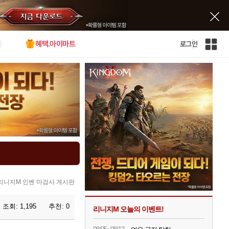
혜택.아이마트
로그인
인
벤
전
체
사
이
트
맵
리니지M 인벤 마검사 게시판
조회:
1,195
추천:
0
리니지M 오늘의 이벤트!