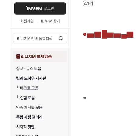
[잡담]
로그인
회원가입
ID/PW 찾기
●▅▇█▆▅▄▇
리니지M 화제 집중
정보 · 뉴스 모음
팁과 노하우 게시판
└
매크로 모음
└
실험 모음
ㅋ
인증 게시물 모음
득템 자랑 갤러리
치지직 팟벤