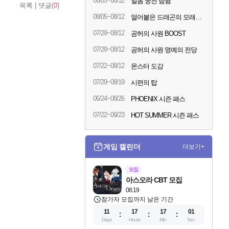
08/05~08/12
얼음 궁전 탐험
목록
|
댓글(
0
)
08/05~08/12
얼어붙은 드래곤의 모래시계
07/29~08/12
공허의 사원 BOOST
07/29~08/12
공허의 사원 명예의 전당
07/22~08/12
몬스터 도감
07/29~08/19
시련의 탑
06/24~08/26
PHOENIX 시즌 패스
07/22~09/23
HOT SUMMER 시즌 패스
게임 캘린더
더보기+
모집
아스오라 CBT 모집
08.19
참가자 모집까지 남은 기간
11
17
17
00
Days
Hours
Min
Sec