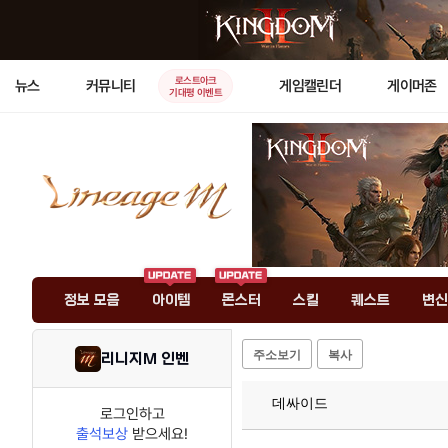
로스트아크
뉴스
커뮤니티
게임캘린더
게이머존
기대평 이벤트
정보 모음
아이템
몬스터
스킬
퀘스트
변신
주소보기
복사
리니지M 인벤
데싸이드
로그인하고
출석보상
받으세요!