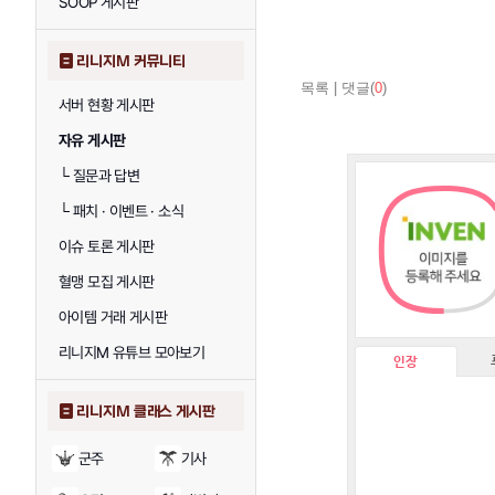
SOOP 게시판
리니지M 커뮤니티
목록
|
댓글(
0
)
서버 현황 게시판
자유 게시판
└
질문과 답변
└
패치 · 이벤트 · 소식
이슈 토론 게시판
혈맹 모집 게시판
아이템 거래 게시판
리니지M 유튜브 모아보기
인장
리니지M 클래스 게시판
군주
기사