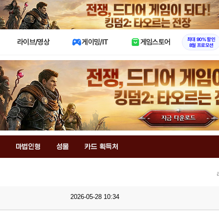
X
최대 90% 할인
라이브/영상
게이밍/IT
게임스토어
8월 프로모션
마법인형
성물
카드 획득처
2026-05-28 10:34