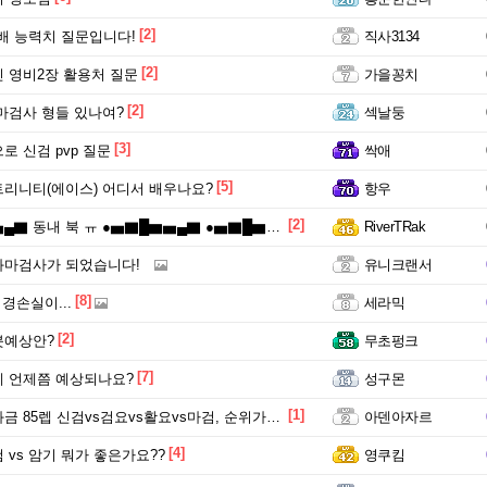
[2]
분배 능력치 질문입니다!
직사3134
[2]
 영비2장 활용처 질문
가을꽁치
[2]
마검사 형들 있나여?
섹날둥
[3]
로 신검 pvp 질문
싹애
[5]
리니티(에이스) 어디서 배우나요?
항우
[2]
동내 북 ㅠ ●▅▇█▆▅▄▇ ●▅▇█▆▅▄▇ ●▅▇█▆▅▄▇
RiverTRak
화마검사가 되었습니다!
유니크랜서
[8]
경손실이...
세라믹
[2]
붓예상안?
무초펑크
[7]
 언제쯤 예상되나요?
성구몬
[1]
85렙 신검vs검요vs활요vs마검, 순위가 어떤가요?
아덴아자르
[4]
 vs 암기 뭐가 좋은가요??
영쿠킴