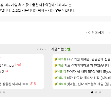
이전페이지
지금 뜨는
팟벤
더보기+
0]
[13]
치노트 (8/5)
장비 올환 이후 약 7개월
FF7 외전 세계관, 완결편에 집결
검은사막
해외겜
[70]
[150]
4회..jpg
많은것 같습니다
8월 9일 썬데이 메이플
저도 신차계약하고 차 받았습니다
메이플
차벤
[4]
[13]
 2
 메인보드값 오르나
방금 일어난일
라이자 AI 채팅 RPG 게임 [RyzaCh
리니지M
섭컬겜
[1]
[10
출 점유율 7%…글로벌 4위로 부상
챌린저#77777 저격했습니다!
섬란 카구라 개발사 신작 [시노비 넥서
메이플
섭컬겜
[111]
[
좋은 상향된 아제나 ㄷㄷ
8월 13일에 나오나
보상 공지 나온거 10추 하니 올리자
넷마블, 신작 서브컬쳐 게임 [펄 인 블루
로아
섭컬겜