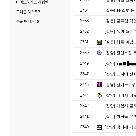
바이오하자드 레퀴엠
2754
[질문]
lfe 스탯 
드래곤 퀘스트7
2753
[질문]
글루섭 각인
풋볼 매니저26
2752
[잡담]
풍귀 쓰는 
2751
[질문]
형들 마검으
2750
[잡담]
전설스킬 트
2749
[잡담]
●▅▇█▆▅▄▇ 
2747
[잡담]
드디어 신
2745
[잡담]
알비노 3구 
2744
[잡담]
마검사 리
2742
[잡담]
마검사 클케
2741
[질문]
형님들 무과금 
2740
[잡담]
댕리세 마검