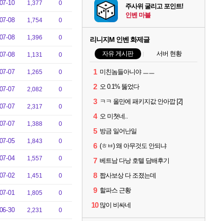
07-10
1,377
0
주사위 굴리고 포인트!
인벤 마블
07-08
1,754
0
07-08
1,396
0
리니지M 인벤 화제글
자유 게시판
서버 현황
07-08
1,131
0
1
07-07
미친놈들아니야 ㅡㅡ
1,265
0
2
오 0.1% 뚫었다
07-07
2,082
0
3
ㅋㅋ 올만에 패키지값 안아깝 [2]
07-07
2,317
0
4
오 미쳣네..
07-07
1,388
0
5
방금 일어난일
07-05
1,843
0
6
(ㅎㅂ) 왜 아무것도 안되냐
07-04
1,557
0
7
베트남 다낭 호텔 담배후기
8
07-02
짭사보상 다 조졌는데
1,451
0
9
할파스 근황
07-01
1,805
0
10
많이 비싸네
06-30
2,231
0