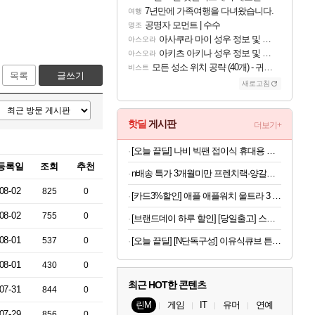
7년만에 가족여행을 다녀왔습니다.
여행
공명자 모먼트 | 수수
명조
아사쿠라 마이 성우 정보 및 주요 필모
아스오라
아키츠 아키나 성우 정보 및 주요 필모
아스오라
모든 성소 위치 공략 (40개) - 귀환한 영혼 도전과제
비스트
목록
글쓰기
새로고침
핫딜
게시판
더보기+
[오늘 끝딜] 나비 빅팬 접이식 휴대용 손 선풍기 저소음 BLDC 모터 4000mAh 샌드 카키
등록일
조회
추천
n배송 특가 3개월미만 프렌치랙-양갈비 양고기 밀키트 캠핑 쉽새끼 목초육 프랜치랙 프렌치렉 [원산지:뉴질랜드]
08-02
825
0
[카드3%할인] 애플 애플워치 울트라 3 셀룰러 블랙 티타늄, 49mm, 블랙 알파인 루프 M
08-02
755
0
[브랜드데이 하루 할인] [당일출고] 스파오키즈 콜라보 반팔 파자마 모음
08-01
537
0
[오늘 끝딜] [N단독구성] 이유식큐브 튼튼이 웨이브킵 나눔용기 1700ml 3칸 4P + 290ml 4P
08-01
430
0
최근 HOT한 콘텐츠
07-31
844
0
린M
게임
IT
유머
연예
07-29
856
0