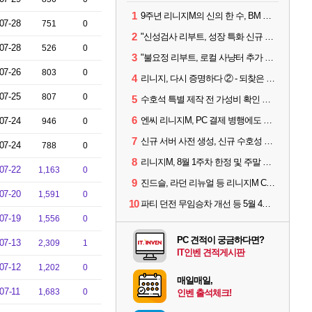
1
9주년 리니지M의 신의 한 수, BM 장비 아데나 판매 예고
07-28
751
0
2
"신성검사 리부트, 성장 특화 신규 서버" 리니지M 3월 업데이트 예고
07-28
526
0
3
"불요정 리부트, 로컬 사냥터 추가 예정" 리니지M 9주년 업데이트 예고
07-26
803
0
4
리니지, 다시 증명하다 ② - 되찾은 모바일 왕좌
07-25
807
0
5
수호석 특별 제작 전 가성비 확인 필수! 3월 2주차 업데이트 이슈
6
엔씨 리니지M, PC 결제 병행에도 모바일 '매출 1위' 탈환
07-24
946
0
7
신규 서버 사전 생성, 신규 수호성 추가 등 3월 1주차 업데이트 이슈
07-24
788
0
8
리니지M, 8월 1주차 한정 및 주말 제작 정보
07-22
1,163
0
9
진드슬, 라던 리뉴얼 등 리니지M ContiNew 업데이트 핵심 요약
07-20
1,591
0
10
파티 던전 무임승차 개선 등 5월 4주차 업데이트 이슈
07-19
1,556
0
PC 견적이 궁금하다면?
07-13
2,309
1
IT인벤 견적게시판
07-12
1,202
0
매일매일,
07-11
1,683
0
인벤 출석체크!