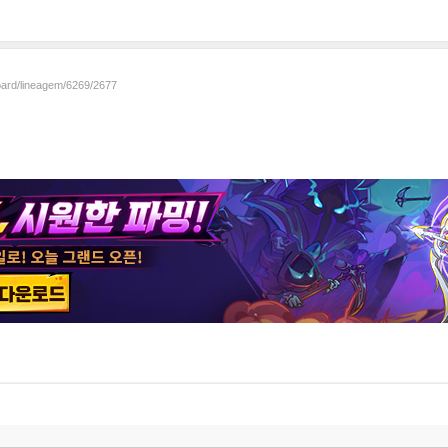
board/lineagem/6269/2677