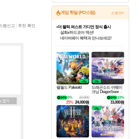
게임 핫딜 (PC/스팀)
스토어+
스팸신고
추천 확인
더 렐릭 퍼스트 가디언 정식 출시
설화x하드코어 액션!
네이버페이 혜택과 만나보세요!
인벤게임즈 8월 특별 할인!
드래곤소드: 어웨이크닝 입점!
문명 7 특별 할인!
마블 투혼 파이팅 소울즈 정식출시!
귀무자: 검의 길 예약 판매 중!
비스트 오브 리인카네이션 정식 출시!
커세어 코브 출시 기념 할인!
베데스다 40주년 기념 할인 중!
캡콤 프렌차이즈 할인 진행 중!
캡콤 일부 상품 상시 할인
스타워즈 은하계 레이서
로블록스 기프트 카드 공식 입점
인기 퍼블리셔 모음!
스팀으로 만나는 드래곤소드!
조선&고려 DLC 출시 예정
마블 히어로 총 출동&화려한 격투!
10% 할인과
게임프릭 신작 IP
해적'섬'을 발전시키자!
베데스다의 명작들을
몬헌, 바하 등 인기 IP를
몬헌 와일즈 & 드래곤즈 도그마2
인벤게임즈에서 10% 추가 적립
Robux를 가장 안전하고
최대 90% 할인가를 만나보세요!
네이버혜택과 함께 만나보세요!
50%할인&추가 적립까지!
네이버 포인트 혜택까지!
이니&베니 혜택까지!
네이버 혜택가와 함께 예약하세요!
할인&네이버혜택으로 만나보세요!
40주년 프로모션으로 만나보세요!
할인가에 만나보세요!
일부 에디션 상시 할인!
혜택으로 예약 판매 중
편안하게 충전하세요
팰월드 Palworld
드래곤소드 어웨이
크닝 DragonSword A
wakening
5%
32,000
10%
25%
24,000원
33,000원