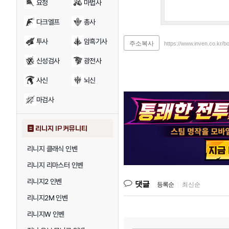
요정
마법사
다크엘프
총사
투사
암흑기사
주소복사
https://www.inven.co.kr/
신성검사
광전사
사신
뇌신
마검사
리니지 IP 커뮤니티
리니지 클래식 인벤
리니지 리마스터 인벤
리니지2 인벤
댓글
등록순
|
최신순
리니지2M 인벤
리니지W 인벤