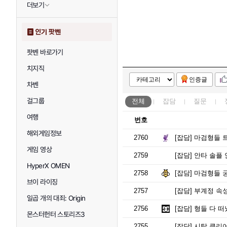
더보기
인기 팟벤
팟벤 바로가기
치지직
인증글
차벤
걸그룹
전체
잡담
질문
여행
번호
해외게임정보
2760
[잡담]
마검형들 
게임 영상
2759
[잡담]
안타 솔플 
HyperX OMEN
2758
[잡담]
마검형들 
브이 라이징
2757
[잡담]
부계정 속성 
일곱 개의 대죄: Origin
2756
[잡담]
형들 다 떠
몬스터헌터 스토리즈3
2755
[잡담]
시탑 클리