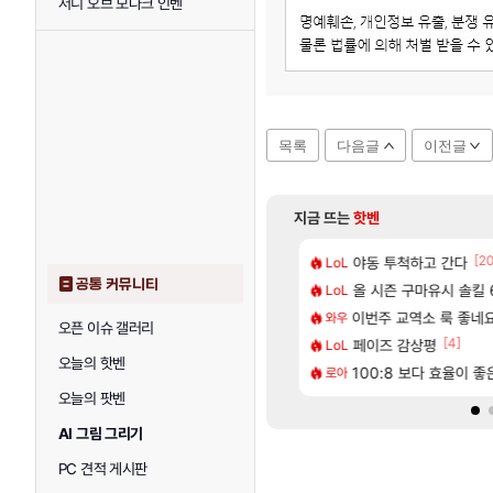
저니 오브 모나크 인벤
목록
다음글
이전글
지금 뜨는
핫벤
[66]
[2
혈 먹튀 ㄷㄷ..
2판 ‘몬헌 와일즈’, 30~40fps 목표 추정
야동 투척하고 간다
리싱크드 1.06 패
LoL
리싱크드
공통 커뮤니티
[74]
[1]
따왔습니다
에 가족여행을 다녀왔습니다.
올 시즌 구마유시 솔킬 6
국내에도 이쁜곳이 
LoL
여행
[35]
트 오브 리인카네이션 정보/공략글 모음
끼형 다 좋은데 해외작업장 도와주는 짓은 좀 아니지않냐?
이번주 교역소 룩 좋네요
AI발 원가 압박,
와우
해외겜
오픈 이슈 갤러리
[212]
[4]
2인 40%글 존나 긁히네 씨발
다 추암해수욕장
페이즈 감상평
중국 CXMT, D램 매
LoL
해외겜
오늘의 핫벤
[3]
[221]
구로 쓰는 인방 하꼬 스트리머 박제합니다.
시 이 만화 아시는 분 계신가요
100:8 보다 효율이 
[무한대] 출시일, 
로아
섭컬겜
오늘의 팟벤
AI 그림 그리기
PC 견적 게시판