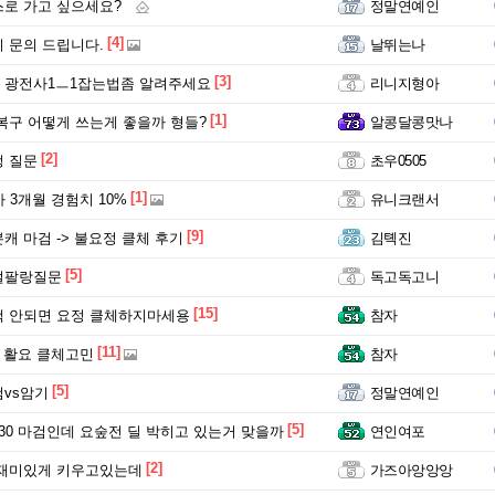
로 가고 싶으세요?
정말연예인
[4]
 문의 드립니다.
날뛰는나
[3]
 광전사1ㅡ1잡는법좀 알려주세요
리니지형아
[1]
복구 어떻게 쓰는게 좋을까 형들?
알콩달콩맛나
[2]
 질문
초우0505
[1]
 3개월 경험치 10%
유니크랜서
[9]
캐 마검 -> 불요정 클체 후기
김톅진
[5]
설팔랑질문
독고독고니
[15]
 안되면 요정 클체하지마세용
참자
[11]
각 활요 클체고민
참자
[5]
vs암기
정말연예인
[5]
30 마검인데 요숲전 딜 박히고 있는거 맞을까
연인여포
[2]
 재미있게 키우고있는데
가즈아앙앙앙