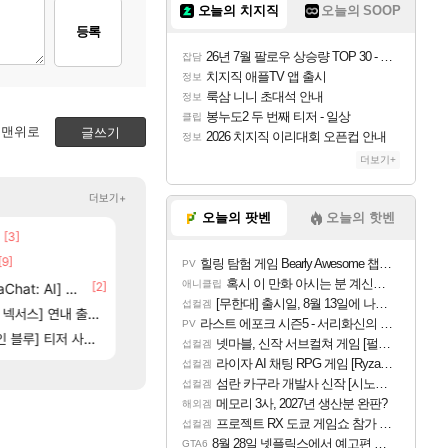
오늘의 치지직
오늘의 SOOP
등록
26년 7월 팔로우 상승량 TOP 30 - 월간 치지직
잡담
치지직 애플TV 앱 출시
정보
룩삼 니니 초대석 안내
정보
봉누도2 두 번째 티저 - 일상
클립
맨위로
글쓰기
2026 치지직 이리대회 오픈컵 안내
정보
더보기+
더보기+
오늘의 팟벤
오늘의 핫벤
[3]
[66]
부산 헌혈 먹튀 ㄷㄷ..
스위치2판 ‘몬헌 와일즈’, 30~40fps 목표 추
메이플
해외겜
[9]
[74]
[1]
크로체 따왔습니다
7년만에 가족여행을 다녀왔습니다.
로아
여행
힐링 탐험 게임 Bearly Awesome 챕터 1 트레일러
PV
혹시 이 만화 아시는 분 계신가요
애니클립
[2]
[
at: AI] 공개
비스트 오브 리인카네이션 정보/공략글 모음
똘끼형 다 좋은데 해외작업장 도와주는 짓은 좀 아니지않냐?
리니지 클래식
비스트
[무한대] 출시일, 8월 13일에 나오나
섭컬겜
6]
[212]
스] 연내 출시 예정
신호등 2인 40%글 존나 긁히네 씨발
동해바다 추암해수욕장
메이플
여행
라스트 에포크 시즌5 - 서리화신의 분노 티저
PV
83]
[3]
[2
] 티저 사이트 오픈
고양이를 도구로 쓰는 인방 하꼬 스트리머 박제합니다.
혹시 이 만화 아시는 분 계신가요
로아
애니클립
넷마블, 신작 서브컬쳐 게임 [펄 인 블루] 티저 사이트 오픈
섭컬겜
라이자 AI 채팅 RPG 게임 [RyzaChat: AI] 공개
섭컬겜
섬란 카구라 개발사 신작 [시노비 넥서스] 연내 출시 예정
섭컬겜
메모리 3사, 2027년 생산분 완판?
해외겜
프로젝트 RX 도쿄 게임쇼 참가 결정
섭컬겜
8월 28일 넷플릭스에서 예고편 공개 예정
GTA6