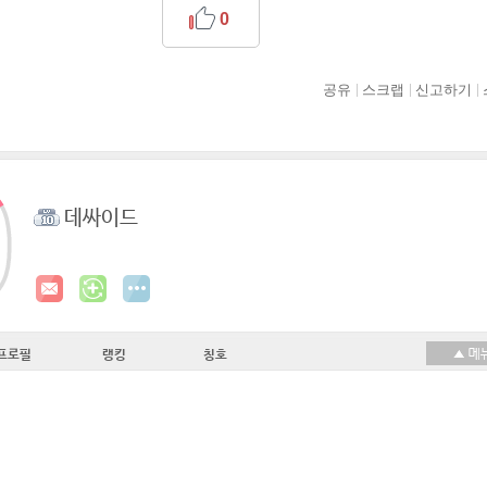
0
공유
스크랩
신고하기
데싸이드
프로필
랭킹
칭호