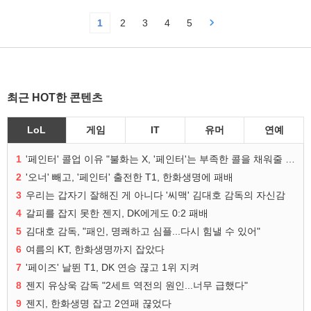
1
2
3
4
5
최근 HOT한 콘텐츠
LoL
게임
IT
유머
연예
1
'페인터' 콜업 이유 "불화는 X, '페인터'는 부족한 콜을 채워줄 선수"
2
'오너' 빼고, '페인터' 출전한 T1, 한화생명에 패배
3
우리는 갑자기 잘해진 게 아니다 '씨맥' 김대호 감독의 자신감
4
갈피를 잡지 못한 젠지, DK에게도 0:2 패배
5
김대호 감독, "패인, 명쾌하고 심플...다시 힘낼 수 있어"
6
여름의 KT, 한화생명까지 잡았다
7
'페이즈' 날뛴 T1, DK 연승 끊고 1위 지켜
8
젠지 유상욱 감독 "2세트 역전의 원인...너무 급했다"
9
젠지, 한화생명 잡고 2연패 끊었다