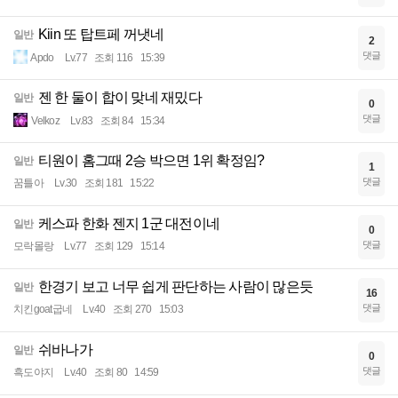
Kiin 또 탑트페 꺼냇네
일반
2
댓글
Apdo
Lv.77
조회 116
15:39
젠 한 둘이 합이 맞네 재밌다
일반
0
댓글
Velkoz
Lv.83
조회 84
15:34
티원이 홈그때 2승 박으면 1위 확정임?
일반
1
댓글
꿈틀아
Lv.30
조회 181
15:22
케스파 한화 젠지 1군 대전이네
일반
0
댓글
모락몰랑
Lv.77
조회 129
15:14
한경기 보고 너무 쉽게 판단하는 사람이 많은듯
일반
16
댓글
치킨goat굽네
Lv.40
조회 270
15:03
쉬바나가
일반
0
댓글
흑도야지
Lv.40
조회 80
14:59