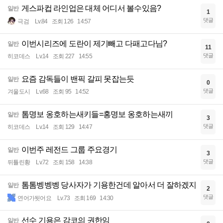
게스파컵 라인업은 대체 어디서 볼수있음?
일반
1
댓글
극검
Lv.84
조회 126
14:57
이번시리즈에 도란이 제기빼고 다패고다님?
일반
11
댓글
히코데스
Lv.14
조회 227
14:55
요즘 감독들이 밴픽 갈피 못잡는듯
일반
0
댓글
겨울도시
Lv.68
조회 95
14:52
톰명보 옹호하는새키들=홍명보 옹호하는새끼
일반
3
댓글
히코데스
Lv.14
조회 129
14:47
이번주 레전드 그룹 주요경기
일반
3
댓글
뒤틀린황
Lv.72
조회 158
14:38
톰톰벵벵벵 당사자가 기용한건데 알아서 더 잘하겠지
일반
2
댓글
연어가됫어요
Lv.73
조회 169
14:30
선수 기용은 감코의 권한임
일반