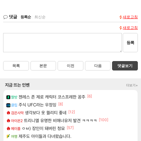
댓글
등록순
|
최신순
새로고침
새로고침
등록
목록
본문
이전
다음
댓글보기
지금 뜨는 인벤
더보기+
[6]
젠레스 존 제로 캐릭터 코스프레한 꽁주
짤방
[8]
주식 UFC라는 우정잉
클립
[12]
생각보다 옷 퀄리티 좋네
검은사막
[100]
트리니엘 유명한 비매너유저 발견 ㅋㅋㅋㅋ
아이온2
[57]
ㅇㅂ) 장인이 돼버린 청묘
메이플
제주도 아이들과 다녀왔습니다.
여행