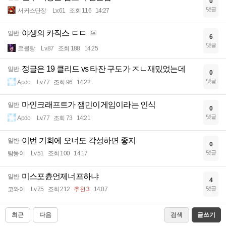
0
댓글
서커스단장
Lv.61
조회 116
14:27
야생의 카직스 ㄷㄷ
일반
6
댓글
르블랑
Lv.87
조회 188
14:25
정글은 19 클리드 vs 타잔 구도가 ㅈㄴ재밌었는데
일반
0
댓글
Apdo
Lv.77
조회 96
14:22
마인크래프트가 잼민이게임이라는 인식
일반
0
댓글
Apdo
Lv.77
조회 73
14:21
이번 기회에 오너도 각성하면 좋지
일반
0
댓글
탐동이
Lv.51
조회 100
14:17
미스포츈언제너프하냐
일반
4
댓글
코와이
Lv.75
조회 212
추천 3
14:07
최근
다음
검색
글쓰기