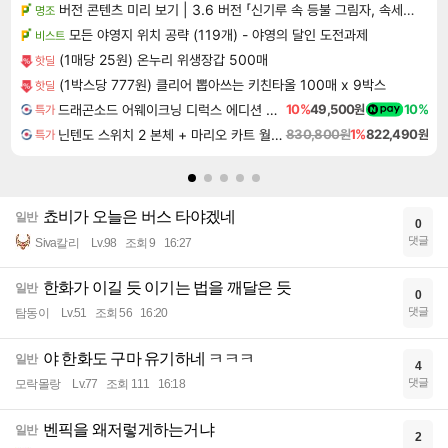
버전 콘텐츠 미리 보기 | 3.6 버전 「신기루 속 등불 그림자, 속세에 깃든 검의 결심」이 8월 20일에 업데이트됩니다!
명조
모든 야영지 위치 공략 (119개) - 야영의 달인 도전과제
비스트
(1매당 25원) 온누리 위생장갑 500매
핫딜
(1박스당 777원) 클리어 뽑아쓰는 키친타올 100매 x 9박스
핫딜
드래곤소드 어웨이크닝 디럭스 에디션 DragonSword Awakening Deluxe Edition
10%
49,500원
10%
특가
닌텐도 스위치 2 본체 + 마리오 카트 월드 + 슈퍼 마리오 파티 잼버리 닌텐도 스위치 2 에디션 + 잼버리 TV 번들
830,800원
1%
822,490원
특가
쵸비가 오늘은 버스 타야겠네
일반
0
댓글
Siva칼리
Lv.98
조회 9
16:27
한화가 이길 듯 이기는 법을 깨달은 듯
일반
0
댓글
탐동이
Lv.51
조회 56
16:20
야 한화도 구마 유기하네 ㅋㅋㅋ
일반
4
댓글
모락몰랑
Lv.77
조회 111
16:18
벤픽을 왜저렇게하는거냐
일반
2