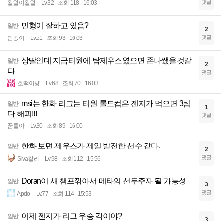
댓글
왈왈이왈왈
Lv.32
조회 118
16:03
민형이 잘하고 있음?
일반
2
댓글
탐동이
Lv.51
조회 93
16:03
상딸인데 지금티원에 탑제우스였으면 존나쌨을것같
일반
2
다
댓글
호떡이냥
Lv.68
조회 70
16:03
msi는 한화 리그는 티원 롤드컵은 젠지가 먹으면 3팀
일반
1
다 해피!!!
댓글
꿈틀아
Lv.30
조회 89
16:00
한화 보면 제우스가 제일 발전한 선수 같다.
일반
2
댓글
Siva칼리
Lv.98
조회 112
15:56
Doran이 새 챔프깎아서 메타의 선두주자 될 가능성
일반
3
댓글
Apdo
Lv.77
조회 114
15:53
이제 젠지가 리그 우승 각이야?
일반
3