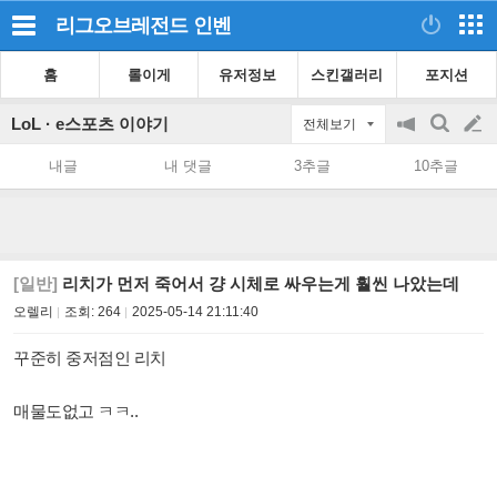
리그오브레전드
인벤
홈
롤이게
유저정보
스킨갤러리
포지션
LoL · e스포츠 이야기
전체보기
공
검
글
지
색
내글
내 댓글
3추글
10추글
on/off
쓰
기
[일반]
리치가 먼저 죽어서 걍 시체로 싸우는게 훨씬 나았는데
오렐리
조회:
264
2025-05-14 21:11:40
꾸준히 중저점인 리치
매물도없고 ㅋㅋ..