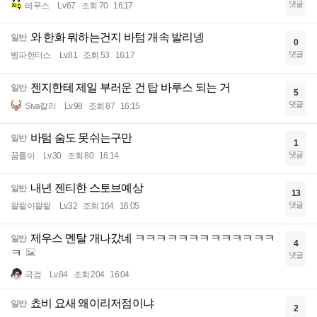
댓글
레푸스
Lv.67
조회 70
16:17
와 한화 뭐하는건지 바텀 개속 발리넹
일반
0
댓글
벰파헌터스
Lv.81
조회 53
16:17
젠지한테 제일 부러운 건 탑 바루스 되는 거
일반
5
댓글
Siva칼리
Lv.98
조회 87
16:15
바텀 숨도 못쉬는구만
일반
1
댓글
꿈틀아
Lv.30
조회 80
16:14
내년 젠티한 스토브예상
일반
13
댓글
왈왈이왈왈
Lv.32
조회 164
16:05
제우스 멘탈 개나갔네 ㅋㅋㅋㅋㅋㅋㅋㅋㅋㅋㅋㅋㅋ
일반
4
ㅋ
댓글
극검
Lv.84
조회 204
16:04
쵸비 요새 왜이리저점이냐
일반
2