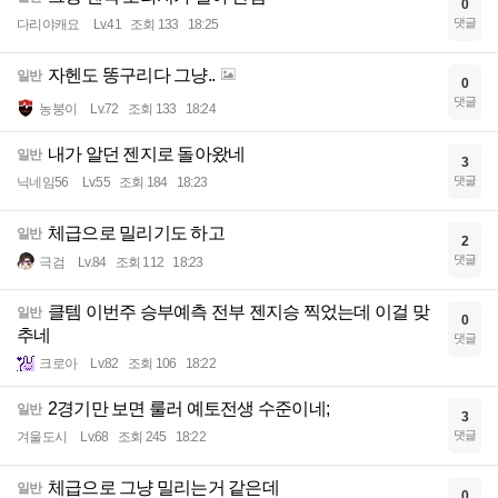
0
댓글
다리야캐요
Lv.41
조회 133
18:25
자헨도 똥구리다 그냥..
일반
0
댓글
농붕이
Lv.72
조회 133
18:24
내가 알던 젠지로 돌아왔네
일반
3
댓글
닉네임56
Lv.55
조회 184
18:23
체급으로 밀리기도 하고
일반
2
댓글
극검
Lv.84
조회 112
18:23
클템 이번주 승부예측 전부 젠지승 찍었는데 이걸 맞
일반
0
추네
댓글
크로아
Lv.82
조회 106
18:22
2경기만 보면 룰러 예토전생 수준이네;
일반
3
댓글
겨울도시
Lv.68
조회 245
18:22
체급으로 그냥 밀리는거 같은데
일반
0