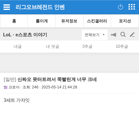
리그오브레전드
인벤
홈
롤이게
유저정보
스킨갤러리
포지션
LoL · e스포츠 이야기
전체보기
공
검
글
지
색
내글
내 댓글
3추글
10추글
on/off
쓰
기
[일반]
신짜오 못터트려서 쭉빨린게 너무 크네
크로아
조회:
246
2025-05-14 21:44:28
3세트 가자잇