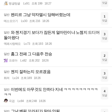
댓글
탱글탕굴
Lv.91
조회 199
18:27
펜리르 그냥 약자멸시 당해버렸는데
일반
1
댓글
메소모으기
Lv.30
조회 216
18:26
와 젠지경기 보다가 잠든게 얼마만이냐 노젬지 드디어
일반
3
돌아왔다
댓글
엑페사랑해요
Lv.73
조회 193
18:26
홈그 전패 그 다음주 전승
일반
2
댓글
크로아
Lv.82
조회 202
18:26
젠지 잘하는지 모르겠음
일반
3
댓글
희려
Lv.24
조회 189
18:26
이번에도 아무것도 안하다 지네 ㅋㅋㅋㅋㅋㅋㅋㅋㅋ
일반
4
ㅋㅋ
댓글
극검
Lv.84
조회 248
18:26
그냥 벤픽 꼬라지가 말아 안됨
일반