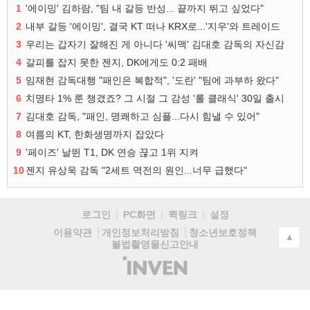
1
'에이밍' 김하람, "팀 내 갈등 반성... 끝까지 뛰고 싶었다"
2
내부 갈등 '에이밍', 결국 KT 떠나 KRX로...'지우'와 트레이드
3
우리는 갑자기 잘해진 게 아니다 '씨맥' 김대호 감독의 자신감
4
갈피를 잡지 못한 젠지, DK에게도 0:2 패배
5
임재현 감독대행 "패인은 복합적", '도란' "팀에 과부하 왔다"
6
치명타 1% 룬 챙겼죠? 그 시절 그 감성 '롤 클래식' 30일 출시
7
김대호 감독, "패인, 명쾌하고 심플...다시 힘낼 수 있어"
8
여름의 KT, 한화생명까지 잡았다
9
'페이즈' 날뛴 T1, DK 연승 끊고 1위 지켜
10
젠지 유상욱 감독 "2세트 역전의 원인...너무 급했다"
로그인
PC화면
퀵링크
설정
청소년보호정책
이용약관
개인정보처리방침
▲
불법촬영물신고안내
(주)
인
벤