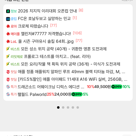
[6]
2026 치지직 이리대회 오픈컵 안내
정보
[1]
FC온 호날두보고 실망하는 민교
클립
[77]
크로체 따왔습니다
로아
[106]
챌린저#77777 저격했습니다!
메이플
[77]
올 시즌 구마유시 솔킬 64회..jpg
LoL
모든 성소 위치 공략 (40개) - 귀환한 영혼 도전과제
비스트
프롤로그 테스트를 마치고.. (feat. 리아)
리밋제로
모든 요리/작물 책 획득 위치 공략 (36개) - 미식가 도전과제
비스트
애플 정품 애플워치 알파인 루프 49mm 블랙 티타늄 마감, M, 라이트 블루
핫딜
[카드5%할인] 애플 아이패드 11세대 A16 WiFi 실버, 256GB, WiFi전용
핫딜
드래곤소드 어웨이크닝 디럭스 에디션 DragonSword Awakening Deluxe Edition
10%
49,500원
10%
특가
팰월드 Palworld
25%
24,000원
5%
특가