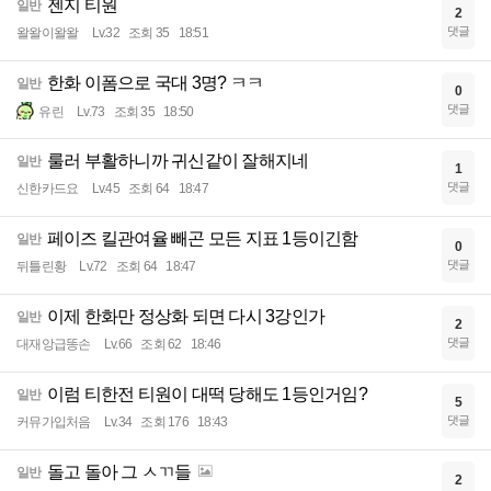
젠지 티원
일반
2
댓글
왈왈이왈왈
Lv.32
조회 35
18:51
한화 이폼으로 국대 3명? ㅋㅋ
일반
0
댓글
유린
Lv.73
조회 35
18:50
룰러 부활하니까 귀신같이 잘해지네
일반
1
댓글
신한카드요
Lv.45
조회 64
18:47
페이즈 킬관여율 빼곤 모든 지표 1등이긴함
일반
0
댓글
뒤틀린황
Lv.72
조회 64
18:47
이제 한화만 정상화 되면 다시 3강인가
일반
2
댓글
대재앙급똥손
Lv.66
조회 62
18:46
이럼 티한전 티원이 대떡 당해도 1등인거임?
일반
5
댓글
커뮤가입처음
Lv.34
조회 176
18:43
돌고 돌아 그 ㅅㄲ들
일반
2