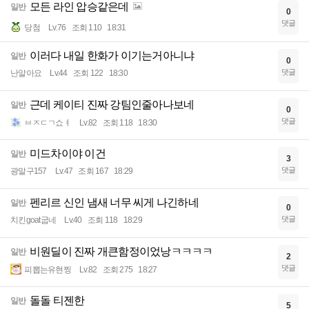
모든 라인 압승같은데
일반
0
댓글
당첨
Lv.76
조회 110
18:31
이러다 내일 한화가 이기는거아니냐
일반
0
댓글
난알아요
Lv.44
조회 122
18:30
근데 케이티 진짜 강팀인줄아나보네
일반
0
댓글
ㅂㅈㄷㄱ쇼ㅕ
Lv.82
조회 118
18:30
미드차이야 이건
일반
3
댓글
광말구157
Lv.47
조회 167
18:29
펜리르 신인 냄새 너무 씨게 나긴하네
일반
0
댓글
치킨goat굽네
Lv.40
조회 118
18:29
비원딜이 진짜 개큰함정이었낭ㅋㅋㅋㅋ
일반
2
댓글
피뽑는유현찡
Lv.82
조회 275
18:27
돌돌 티젠한
일반
5