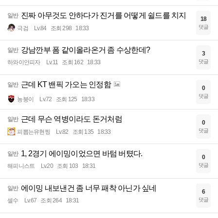
진짜 아무것도 안하다가 진거를 어떻게 쉴드를 치지
일반
18
댓글
극검
Lv.84
조회 298
18:33
강남깐부 폼 같이올라온거 좀 수상한데?
일반
3
댓글
하와이안피자
Lv.11
조회 162
18:33
근데 KT 밴픽 가오는 인정함
일반
0
댓글
농붕이
Lv.72
조회 125
18:33
근데 무슨 역병이라도 돈거처럼
일반
0
댓글
피뽑는유현찡
Lv.82
조회 135
18:33
1, 2경기 에이밍이었으면 바텀 버텼다.
일반
0
댓글
해피니스트
Lv.20
조회 103
18:31
에이밍 내보낸건 좀 너무 패착 아닌가 싶네
일반
6
댓글
셀수
Lv.67
조회 264
18:31