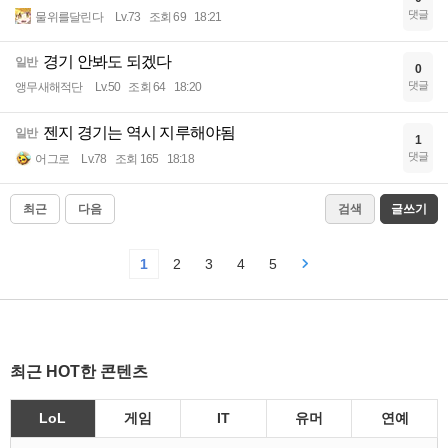
댓글
물위를달린다
Lv.73
조회 69
18:21
경기 안봐도 되겠다
일반
0
댓글
앵무새해적단
Lv.50
조회 64
18:20
젠지 경기는 역시 지루해야됨
일반
1
댓글
어그로
Lv.78
조회 165
18:18
최근
다음
검색
글쓰기
1
2
3
4
5
최근 HOT한 콘텐츠
LoL
게임
IT
유머
연예