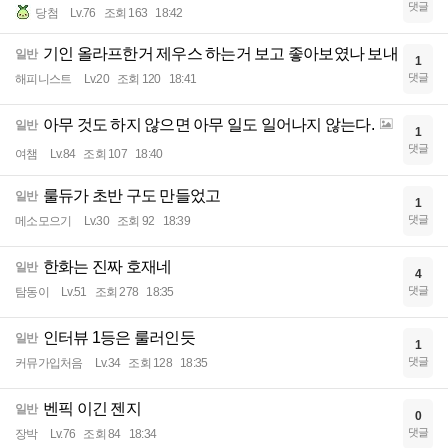
댓글
당첨
Lv.76
조회 163
18:42
기인 올라프한거 제우스 하는거 보고 좋아보였나 보내
일반
1
댓글
해피니스트
Lv.20
조회 120
18:41
아무 것도 하지 않으면 아무 일도 일어나지 않는다.
일반
1
댓글
여챔
Lv.84
조회 107
18:40
룰듀가 초반 구도 만들었고
일반
1
댓글
메소모으기
Lv.30
조회 92
18:39
한화는 진짜 호재네
일반
4
댓글
탐동이
Lv.51
조회 278
18:35
인터뷰 1등은 룰러인듯
일반
1
댓글
커뮤가입처음
Lv.34
조회 128
18:35
벤픽 이긴 젠지
일반
0
댓글
장박
Lv.76
조회 84
18:34