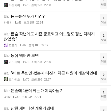
4
댓글
마오카이
Lv.73
조회 273
22:38
농든숲전 누가 이김?
일반
1
댓글
라퓨리
Lv.43
조회 187
22:34
든숲 작년에도 시즌 종료되고 어느정도 정신 차리지
일반
2
않았음?
댓글
크로아
Lv.82
조회 180
22:32
농심 멤버만 보면
일반
2
댓글
마오카이
Lv.73
조회 235
22:30
3세트 후반만 뫘는데 터진거 치곤 티원이 개잘하던데
일반
0
댓글
르마리오
Lv.75
조회 286
22:27
든숲에 1군데뷔는 개이득아님?
일반
1
댓글
Qndy
Lv.39
조회 235
22:21
담원 케이티전 개웃기겠네
일반
0