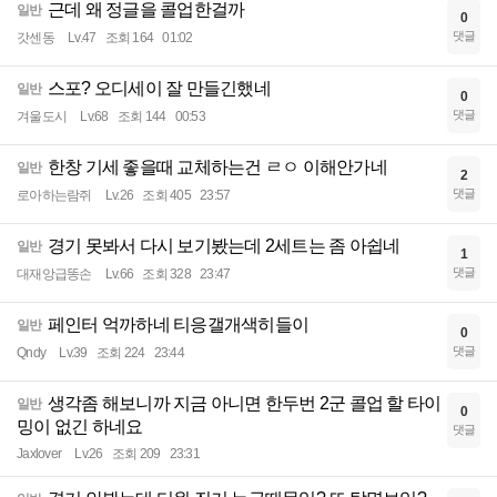
근데 왜 정글을 콜업한걸까
일반
0
댓글
갓센동
Lv.47
조회 164
01:02
스포? 오디세이 잘 만들긴했네
일반
0
댓글
겨울도시
Lv.68
조회 144
00:53
한창 기세 좋을때 교체하는건 ㄹㅇ 이해안가네
일반
2
댓글
로아하는람쥐
Lv.26
조회 405
23:57
경기 못봐서 다시 보기봤는데 2세트는 좀 아쉽네
일반
1
댓글
대재앙급똥손
Lv.66
조회 328
23:47
페인터 억까하네 티응갤개색히들이
일반
0
댓글
Qndy
Lv.39
조회 224
23:44
생각좀 해보니까 지금 아니면 한두번 2군 콜업 할 타이
일반
0
밍이 없긴 하네요
댓글
Jaxlover
Lv.26
조회 209
23:31