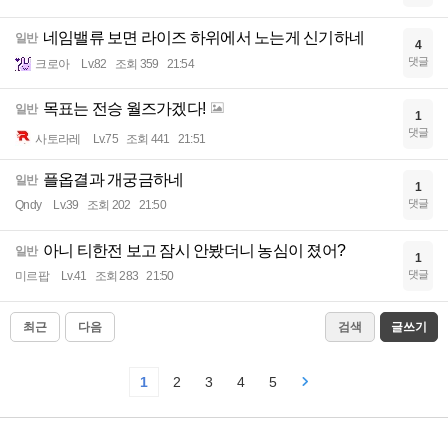
네임밸류 보면 라이즈 하위에서 노는게 신기하네
일반
4
댓글
크로아
Lv.82
조회 359
21:54
목표는 전승 월즈가겠다!
일반
1
댓글
사토라레
Lv.75
조회 441
21:51
플옵결과 개궁금하네
일반
1
댓글
Qndy
Lv.39
조회 202
21:50
아니 티한전 보고 잠시 안봤더니 농심이 졌어?
일반
1
댓글
미르팝
Lv.41
조회 283
21:50
최근
다음
검색
글쓰기
1
2
3
4
5