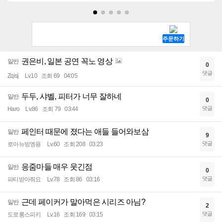
권은비, 일본 공연 꼭노 영상
일반
0
댓글
Zqisj
Lv.10
조회 69
04:05
두두, 샤벨, 피터가 너무 잘하네
일반
0
댓글
Haro
Lv.86
조회 79
03:44
페인터 때문에 졌다는 애들 들어와보삼
일반
9
댓글
로아뉴빙엥용
Lv.60
조회 208
03:23
응줌마들 매우 웃긴점
일반
0
댓글
파티받아줘요
Lv.78
조회 86
03:16
근데 페이커가 말아먹은 시리즈 아님?
일반
2
댓글
도로롱스피키
Lv.16
조회 169
03:15