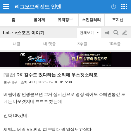
리그오브레전드
인벤
홈
롤이게
유저정보
스킨갤러리
포지션
LoL · e스포츠 이야기
전체보기
공
검
글
지
색
내글
내 댓글
3추글
10추글
on/off
쓰
기
[일반]
DK 갈수도 있다라는 소리에 우스갯소리로
쿨구레구
조회:
427
2025-06-18 18:15:38
베릴이랑 언쟁붙으면 그거 실시간으로 영상 찍어도 쇼메연봉값 도
네는 나오겟지네 ㅋㅋㅋ 했는데
진짜 DK갔네.
제발.... 베릴 VS 씨맥 피드백 대결 영상보고싶다