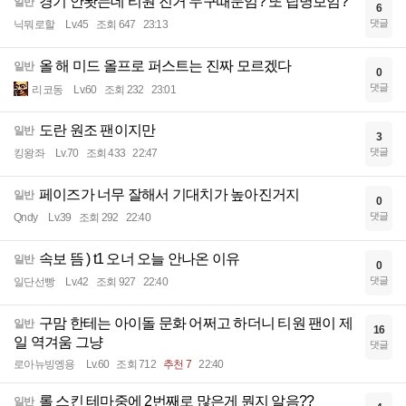
경기 안봣는데 티원 진거 누구때문임? 또 탑명보임?
일반
6
댓글
닉뭐로할
Lv.45
조회 647
23:13
올 해 미드 올프로 퍼스트는 진짜 모르겠다
일반
0
댓글
리코동
Lv.60
조회 232
23:01
도란 원조 팬이지만
일반
3
댓글
킹왕좌
Lv.70
조회 433
22:47
페이즈가 너무 잘해서 기대치가 높아진거지
일반
0
댓글
Qndy
Lv.39
조회 292
22:40
속보 뜸 ) t1 오너 오늘 안나온 이유
일반
0
댓글
일단선빵
Lv.42
조회 927
22:40
구맘 한테는 아이돌 문화 어쩌고 하더니 티원 팬이 제
일반
16
일 역겨움 그냥
댓글
로아뉴빙엥용
Lv.60
조회 712
추천 7
22:40
롤 스킨 테마중에 2번째로 많은게 뭔지 알음??
일반