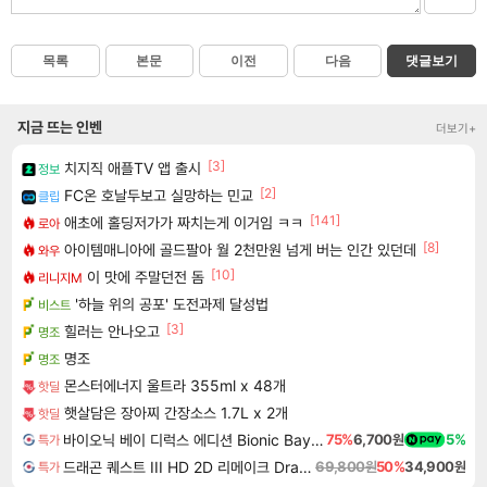
목록
본문
이전
다음
댓글보기
지금 뜨는 인벤
더보기+
[3]
치지직 애플TV 앱 출시
정보
[2]
FC온 호날두보고 실망하는 민교
클립
[141]
애초에 홀딩저가가 짜치는게 이거임 ㅋㅋ
로아
[8]
아이템매니아에 골드팔아 월 2천만원 넘게 버는 인간 있던데
와우
[10]
이 맛에 주말던전 돔
리니지M
'하늘 위의 공포' 도전과제 달성법
비스트
[3]
힐러는 안나오고
명조
명조
명조
몬스터에너지 울트라 355ml x 48개
핫딜
햇살담은 장아찌 간장소스 1.7L x 2개
핫딜
바이오닉 베이 디럭스 에디션 Bionic Bay Deluxe Edition
75%
6,700원
5%
특가
드래곤 퀘스트 III HD 2D 리메이크 Dragon Quest III HD 2D Remake
69,800원
50%
34,900원
특가