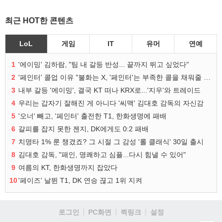
최근 HOT한 콘텐츠
LoL
게임
IT
유머
연예
1
'에이밍' 김하람, "팀 내 갈등 반성... 끝까지 뛰고 싶었다"
2
'페인터' 콜업 이유 "불화는 X, '페인터'는 부족한 콜을 채워줄 선수"
3
내부 갈등 '에이밍', 결국 KT 떠나 KRX로...'지우'와 트레이드
4
우리는 갑자기 잘해진 게 아니다 '씨맥' 김대호 감독의 자신감
5
'오너' 빼고, '페인터' 출전한 T1, 한화생명에 패배
6
갈피를 잡지 못한 젠지, DK에게도 0:2 패배
7
치명타 1% 룬 챙겼죠? 그 시절 그 감성 '롤 클래식' 30일 출시
8
김대호 감독, "패인, 명쾌하고 심플...다시 힘낼 수 있어"
9
여름의 KT, 한화생명까지 잡았다
10
'페이즈' 날뛴 T1, DK 연승 끊고 1위 지켜
로그인
PC화면
퀵링크
설정