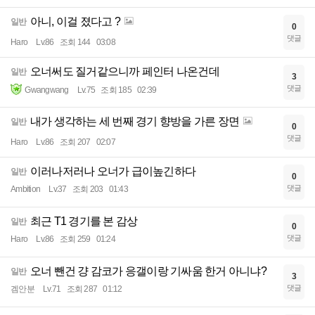
아니, 이걸 졌다고 ?
일반
0
댓글
Haro
Lv.86
조회 144
03:08
오너써도 질거같으니까 페인터 나온건데
일반
3
댓글
Gwangwang
Lv.75
조회 185
02:39
내가 생각하는 세 번째 경기 향방을 가른 장면
일반
0
댓글
Haro
Lv.86
조회 207
02:07
이러나저러나 오너가 급이높긴하다
일반
0
댓글
Ambition
Lv.37
조회 203
01:43
최근 T1 경기를 본 감상
일반
0
댓글
Haro
Lv.86
조회 259
01:24
오너 뺀건 걍 감코가 응갤이랑 기싸움 한거 아니냐?
일반
3
댓글
겜안분
Lv.71
조회 287
01:12