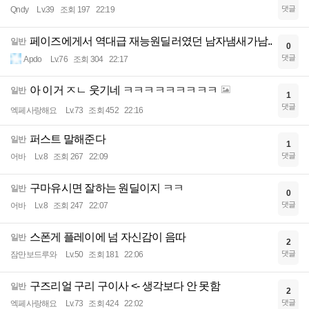
댓글
Qndy
Lv.39
조회 197
22:19
페이즈에게서 역대급 재능원딜러였던 남자냄새가남..
일반
0
댓글
Apdo
Lv.76
조회 304
22:17
아 이거 ㅈㄴ 웃기네 ㅋㅋㅋㅋㅋㅋㅋㅋㅋ
일반
1
댓글
엑페사랑해요
Lv.73
조회 452
22:16
퍼스트 말해준다
일반
1
댓글
어바
Lv.8
조회 267
22:09
구마유시면 잘하는 원딜이지 ㅋㅋ
일반
0
댓글
어바
Lv.8
조회 247
22:07
스폰게 플레이에 넘 자신감이 음따
일반
2
댓글
잠만보드루와
Lv.50
조회 181
22:06
구즈리얼 구리 구이사 <- 생각보다 안 못함
일반
2
댓글
엑페사랑해요
Lv.73
조회 424
22:02