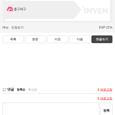
쿨구레구
메뉴
인장보기
EXP 21%
목록
본문
이전
다음
댓글쓰기
댓글
등록순
|
최신순
새로고침
새로고침
등록