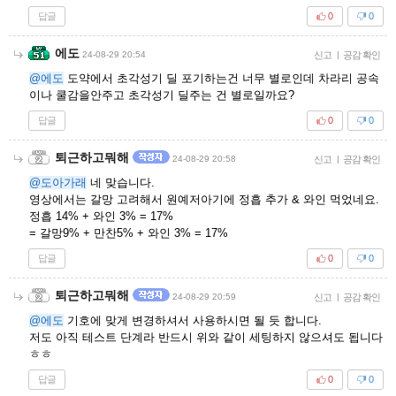
답글
0
0
에도
24-08-29 20:54
신고
|
공감 확인
@에도
도약에서 초각성기 딜 포기하는건 너무 별로인데 차라리 공속
이나 쿨감을안주고 초각성기 딜주는 건 별로일까요?
답글
0
0
퇴근하고뭐해
24-08-29 20:58
신고
|
공감 확인
@도아가래
네 맞습니다.
영상에서는 갈망 고려해서 원예저아기에 정흡 추가 & 와인 먹었네요.
정흡 14% + 와인 3% = 17%
= 갈망9% + 만찬5% + 와인 3% = 17%
답글
0
0
퇴근하고뭐해
24-08-29 20:59
신고
|
공감 확인
@에도
기호에 맞게 변경하셔서 사용하시면 될 듯 합니다.
저도 아직 테스트 단계라 반드시 위와 같이 세팅하지 않으셔도 됩니다
ㅎㅎ
답글
0
0