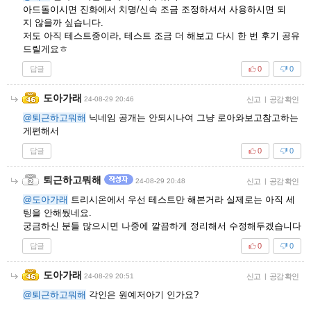
아드돌이시면 진화에서 치명/신속 조금 조정하셔서 사용하시면 되
지 않을까 싶습니다.
저도 아직 테스트중이라, 테스트 조금 더 해보고 다시 한 번 후기 공유
드릴게요ㅎ
답글
0
0
도아가래
24-08-29 20:46
신고
|
공감 확인
@퇴근하고뭐해
닉네임 공개는 안되시나여 그냥 로아와보고참고하는
게편해서
답글
0
0
퇴근하고뭐해
24-08-29 20:48
신고
|
공감 확인
@도아가래
트리시온에서 우선 테스트만 해본거라 실제로는 아직 세
팅을 안해뒀네요.
궁금하신 분들 많으시면 나중에 깔끔하게 정리해서 수정해두겠습니다
답글
0
0
도아가래
24-08-29 20:51
신고
|
공감 확인
@퇴근하고뭐해
각인은 원예저아기 인가요?