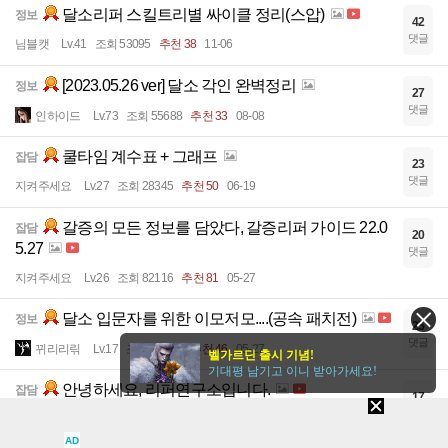
달소리퍼 스킬트리별 싸이클 정리(스압)
정보
42
댓글
님블캣
Lv.41
조회 53095
추천 38
11-06
[2023.05.26 ver] 달소 각인 완벽정리
정보
27
댓글
인하이드
Lv.73
조회 55688
추천 33
08-08
쿨타임 계수표 + 그래프
잡담
23
댓글
지켜주세요
Lv.27
조회 28345
추천 50
06-19
갈증의 모든 정보를 담았다, 갈증리퍼 가이드 22.0
잡담
20
5.27
댓글
지켜주세요
Lv.26
조회 82116
추천 81
05-27
달소 입문자를 위한 이모저모....(공속 패치전)
정보
25
댓글
뀌리리릮
Lv.17
조회 95923
추천 46
05-27
벨가르딘 출시 기념!
기대평 남기고 이니 받아가세요!
안녕하세요, 리퍼연구소입니다.
잡담
17
댓글
지켜주세요
Lv.24
조회 50464
추천 60
04-28
AD