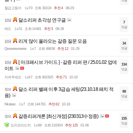
철갑고등어
Lv.70
조회 30324
추천 4
08-29
달소리퍼 초각성 연구글
잡담
7
댓글
에도
Lv.51
조회 14481
추천 3
08-28
리게 많이 올라오는 갈증 질문 모음
잡담
34
댓글
Qwewewewew
Lv.7
조회 48858
추천 12
01-29
[ 아크패시브 가이드 ] - 갈증 리퍼 편 / 25.01.02 업데
잡담
334
이트
댓글
지켜주세요
Lv.47
조회 602825
추천 71
10-19
달소 리퍼 밸패 이후 3급습 세팅(23.10.18 패치 적
정보
98
용)
댓글
Nkakao
Lv.7
조회 144761
추천 62
10-18
갈증리퍼개론 [최신개정] (230313수정중)
정보
155
댓글
요리조리도히
Lv.69
조회 316304
추천 125
01-06