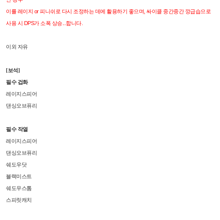
이를 레이지 or 피니쉬로 다시 조정하는 데에 활용하기 좋으며, 싸이클 중간중간 깡급습으로
사용 시 DPS가 소폭 상승...합니다.
이외 자유
[보석]
필수 겁화
레이지스피어
댄싱오브퓨리
필수 작열
레이지스피어
댄싱오브퓨리
쉐도우닷
블랙미스트
쉐도우스톰
스피릿캐치