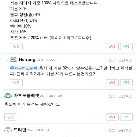
저는 레이지 기준 100% 세팅으로 테스트했습니다.
기본 32%
팔찌 정밀(중) 4%
아드(전각) 14%
백어택 10%
직각 10%
트포 30% / 20% / 0% (레이지 / 라그 / 피니쉬)
답글
0
0
Herrang
24-09-20 22:08
신고
|
공감 확인
@퇴근하고뭐해
혹시 왜 기본 32인지 알수있을까요? 일격하고 치적필
찌+진화 치적2 해서 기본 32가 나오시는건가요?
답글
0
0
마츠도블랙캣
24-08-30 02:49
신고
|
공감 확인
확실히 이게 완성된 세팅같아요
답글
1
0
드리안
24-08-30 08:04
신고
|
공감 확인