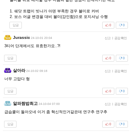
1. 쉐닷 트랩이 빗나가 아덴 부족한 경우 블미로 커버
2. 보스 어글 변경을 대비 블미(강인함)으로 포지셔닝 수행
답글
0
0
Jurassic
24-10-01 20:04
신고
|
공감 확인
3티어 단계에서도 유효한가요..?!
답글
0
0
살아라
24-10-02 09:16
신고
|
공감 확인
너무 고맙다 형
답글
0
0
알파짬밥최고
24-10-04 07:00
신고
|
공감 확인
급습쿨이 돌아오네 이거 좀 혁신적인거같은데 연구추 연구추
답글
0
0