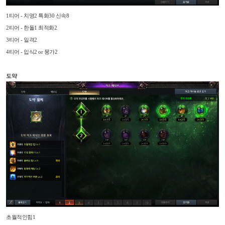
1티어 - 치명2 특화30 신속8
2티어 - 한돌1 최적화2
3티어 - 일격2
4티어 - 입식2 or 뭉가2
도약
초월적인힘1