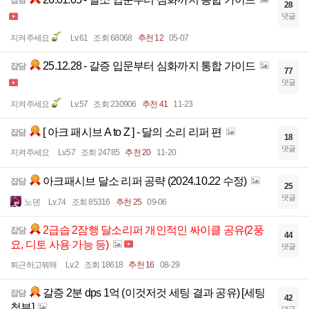
28
댓글
지켜주세요
Lv.61
조회 68068
추천 12
05-07
25.12.28 - 갈증 입문부터 심화까지 통합 가이드
잡담
77
댓글
지켜주세요
Lv.57
조회 230906
추천 41
11-23
[ 아크 패시브 A to Z ] - 달의 소리 리퍼 편
잡담
18
댓글
지켜주세요
Lv.57
조회 24785
추천 20
11-20
아크패시브 달소 리퍼 공략 (2024.10.22 수정)
잡담
25
댓글
노덴
Lv.74
조회 85316
추천 25
09-06
2급습 2잠행 달소리퍼 개인적인 싸이클 공유(2풍
잡담
44
요, 디토 사용 가능 등)
댓글
퇴근하고뭐해
Lv.2
조회 18618
추천 16
08-29
갈증 2분 dps 1억 (이것저것 세팅 결과 공유) [세팅
잡담
42
첨부]
댓글