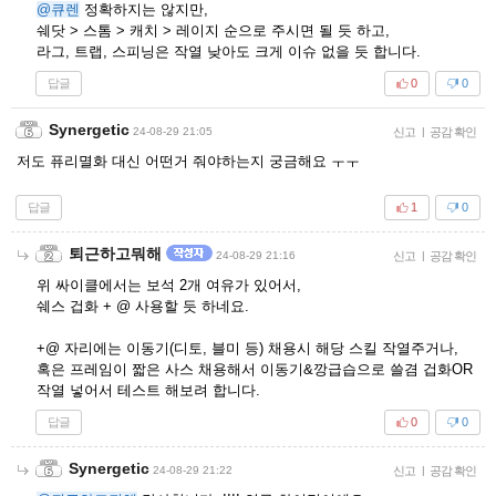
@큐렌
정확하지는 않지만,
쉐닷 > 스톰 > 캐치 > 레이지 순으로 주시면 될 듯 하고,
라그, 트랩, 스피닝은 작열 낮아도 크게 이슈 없을 듯 합니다.
답글
0
0
Synergetic
24-08-29 21:05
신고
|
공감 확인
저도 퓨리멸화 대신 어떤거 줘야하는지 궁금해요 ㅜㅜ
답글
1
0
퇴근하고뭐해
24-08-29 21:16
신고
|
공감 확인
위 싸이클에서는 보석 2개 여유가 있어서,
쉐스 겁화 + @ 사용할 듯 하네요.
+@ 자리에는 이동기(디토, 블미 등) 채용시 해당 스킬 작열주거나,
혹은 프레임이 짧은 사스 채용해서 이동기&깡급습으로 쓸겸 겁화OR
작열 넣어서 테스트 해보려 합니다.
답글
0
0
Synergetic
24-08-29 21:22
신고
|
공감 확인