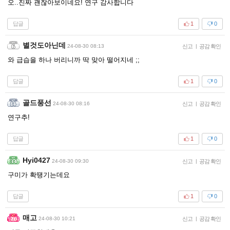
오..진짜 괜찮아보이네요! 연구 감사합니다
답글
1
0
별것도아닌데
24-08-30 08:13
신고
|
공감 확인
와 급습을 하나 버리니까 딱 맞아 떨어지네 ;;
답글
1
0
골드풍선
24-08-30 08:16
신고
|
공감 확인
연구추!
답글
1
0
Hyi0427
24-08-30 09:30
신고
|
공감 확인
구미가 확땡기는데요
답글
1
0
매고
24-08-30 10:21
신고
|
공감 확인