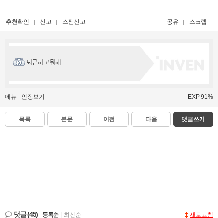
추천확인
신고
스팸신고
공유
스크랩
퇴근하고뭐해
메뉴
인장보기
EXP 91%
목록
본문
이전
다음
댓글쓰기
댓글
(45)
등록순
|
최신순
새로고침