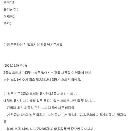
증폭기1
풀려난 힘5
잠재력2
즉각3
이외 궁금하신 점 있으시면 댓글 남겨주세요.
(2024.08.30 추가)
3급습 트리보다 DPS가 조금 떨어지는 것을 보완할 수 있을까 하여
남는 스킬1에 추가 급습 채용해보니 DPS가 오르긴 하네요.
이 경우 기존 3급습 트리와 유사한 2.5급습 트리가 되며,
대체로 유사하나 아래와 같은 특징이 있는 트리로 보면 될 듯 합니다.
- 진화탭 내 신속/쿨감 관련 노드 채용에 따른 쾌적함
- 여유 급습 1개의 높은 활용도 - 꼬인 급습 순서 정상화, 포지셔닝(라그 원거리급습), 깡급습
등
- 블미, 트랩, 나메, 라그(원거리급습) 활용을 통한 준수한 포지셔닝