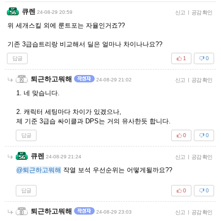
큐렌
24-08-29 20:59
신고
|
공감 확인
위 세개스킬 외에 룬트포는 자율인거죠??
기존 3급습트리랑 비교해서 딜은 얼마나 차이나나요??
답글
1
0
퇴근하고뭐해
24-08-29 21:02
신고
|
공감 확인
1. 네 맞습니다.
2. 캐릭터 세팅마다 차이가 있겠으나,
제 기준 3급습 싸이클과 DPS는 거의 유사한듯 합니다.
답글
0
0
큐렌
24-08-29 21:24
신고
|
공감 확인
@퇴근하고뭐해
작열 보석 우선순위는 어떻게될까요??
답글
0
0
퇴근하고뭐해
24-08-29 23:03
신고
|
공감 확인