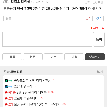
갈증외길인생
25-04-28 11:34
신고
|
공감 확인
궁굼한거 있어용 3막 3관 기준 2급vs3급 허수치는거면 3급이 더 좋져 ?
답글
0
0
새로고침
등록
목록
본문
이전
다음
댓글보기
지금 뜨는 인벤
더보기+
[1]
봉누도2 두 번째 티저 - 일상
클립
[2]
그냥 안녕수야
클립
[155]
8월 9일 썬데이 메이플
메이플
[77]
크로체 따왔습니다
로아
[88]
보상 공지 나온거 10추 하니 올리자
로아