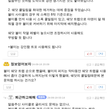
밀씀주신 것처럼 도약으로 경면 챙기시는 것도 좋아보입니다.
2. 쉐닷 큘밀림을 최대한 제거하는 데에 중점을 두었습니다.
블미 사이클의 경우 제 스펙인 8작 기준으로는
블미를 먼저 사용 시 소폭 쿨밀림이 있고, 쉐닷 트랩으로 아덴이 덜 채
워젤 경우 블미로 커버하기 위해 마지막에 배치했습니다.
쉐닷 블미 작열 레벨이 높으시면 조정하시어 사용해도
무방할 듯 합니다
+블미는 강인함 트포 사용해도 됩니다
답글
0
0
정보얻어보자
24-09-16 20:09
신고
|
공감 확인
블미 쉐닷 트랩 순으로 했을떼, 블미의 퍼지는 막타동안 쉐닷 트랩을 사용
해서 좀더 간결하게 느껴지는데 이렇게 했을때, 쉐닷의 쿨밀림때문에 본
문처럼 하시는 건가요?
답글
1
0
퇴근하고뭐해
24-09-19 03:14
신고
|
공감 확인
말씀주신 사이클로 굴리셔도 문제는 없으나,
블미를 뒤로 배치할 경우 다음과 같은 장점이 존재하기는 해요