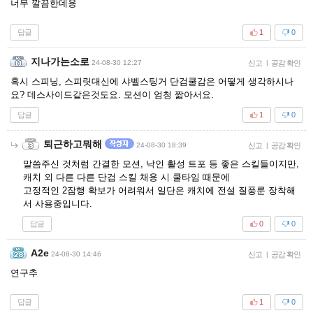
너무 깔끔한데용
답글
1
0
지나가는소로
24-08-30 12:27
신고
|
공감 확인
혹시 스피닝, 스피릿대신에 샤벨스팅거 단검쿨감은 어떻게 생각하시나
요? 데스사이드같은것도요. 모션이 엄청 짧아서요.
답글
1
0
퇴근하고뭐해
24-08-30 18:39
신고
|
공감 확인
말씀주신 것처럼 간결한 모션, 낙인 활성 트포 등 좋은 스킬들이지만,
캐치 외 다른 다른 단검 스킬 채용 시 쿨타임 때문에
고정적인 2잠행 확보가 어려워서 일단은 캐치에 전설 질풍룬 장착해
서 사용중입니다.
답글
0
0
A2e
24-08-30 14:46
신고
|
공감 확인
연구추
답글
1
0