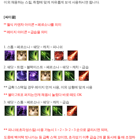
이외 채용하는 스킬, 취향에 맞게 자유롭게 보석 사용하시면 됩니다.
[싸이클]
** 월식 카덴차 아이콘 = 페르소나를 의미
** 레이지 아이콘 = 급습을 의미
1. 스톰 > 페르소나 > 쉐닷 > 캐치 > 피니쉬
+
or
2. 쉐닷 > 트랩 > 블랙미스트 > 페르소나 > 쉐닷 > 캐치 > 급습
+
** 급확 1스택일 경우 레이지 먼저 사용, 이외 상황에 맞게 사용
** 블미 2트포 퍼지는안개 채용시 눌렀다 바로 떼도 OK
3. 쉐닷 > 스톰 > 페르소나 > 쉐닷 > 캐치 > 급습
+
** 피니쉬(초각성스킬) 사용 가능시 1 > 2 > 3> 2 > 3 순으로 굴리시면 되며,
도중에 백어택 빗나가는 등 급확 스택 꼬이면, 초각성기 이후 급습 2개 쿨 동시에 돌 때 조정하