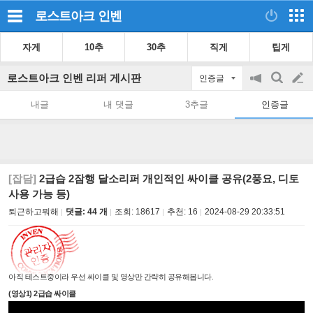
로스트아크
인벤
자게
10추
30추
직게
팁게
로스트아크 인벤 리퍼 게시판
인증글
공
검
글
지
색
내글
내 댓글
3추글
인증글
on/off
쓰
기
[잡담]
2급습 2잠행 달소리퍼 개인적인 싸이클 공유(2풍요, 디토
사용 가능 등)
퇴근하고뭐해
댓글: 44 개
조회:
18617
추천:
16
2024-08-29 20:33:51
아직 테스트중이라 우선 싸이클 및 영상만 간략히 공유해봅니다.
(영상1) 2급습 싸이클