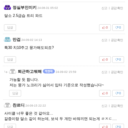
정실부인미키
24-08-31 05:02
신고
|
공감 확인
달소 2.5급습 트리 와드
답글
0
0
만겁
24-09-02 14:13
신고
|
공감 확인
특30 치10주고 뭉가해도되죠?
답글
0
0
퇴근하고뭐해
24-09-02 15:59
신고
|
공감 확인
가능할 듯 합니다.
저는 뭉가 노크리가 싫어서 입타 기준으로 작성했습니다~
답글
0
0
찬르디
24-09-15 22:22
신고
|
공감 확인
사이클 너무 좋은 것 같아요...
갈증이랑 달소 같이 하는데, 보석 두 개만 바꿔끼면 되는게 ㄹㅈㄷ....
답글
0
0