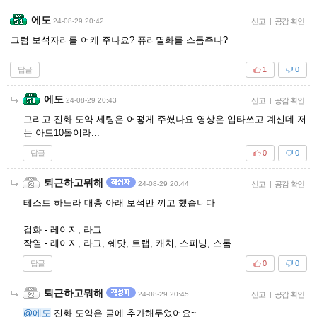
에도
24-08-29 20:42
신고
|
공감 확인
그럼 보석자리를 어케 주나요? 퓨리멸화를 스톰주나?
답글
1
0
에도
24-08-29 20:43
신고
|
공감 확인
그리고 진화 도약 세팅은 어떻게 주쎴나요 영상은 입타쓰고 계신데 저
는 아드10돌이라...
답글
0
0
퇴근하고뭐해
24-08-29 20:44
신고
|
공감 확인
테스트 하느라 대충 아래 보석만 끼고 했습니다
겁화 - 레이지, 라그
작열 - 레이지, 라그, 쉐닷, 트랩, 캐치, 스피닝, 스톰
답글
0
0
퇴근하고뭐해
24-08-29 20:45
신고
|
공감 확인
@에도
진화 도약은 글에 추가해두었어요~