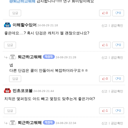
@퇴근하고뭐해
감사합니다~!!!! 연구 화이팅이에요
답글
0
0
이해할수있어
24-08-29 21:18
신고
|
공감 확인
좋은데요....? 혹시 단검은 캐치가 젤 괜찮으셨나요?
답글
1
0
퇴근하고뭐해
24-08-29 21:28
신고
|
공감 확인
넵
다른 단검은 쿨이 안돌아서 복잡하더라구요ㅎㅎ
답글
0
0
민초코코볼
24-08-29 21:44
신고
|
공감 확인
치적은 몇퍼정도 아드 빼고 몇정도 맞추는게 좋은가여?
답글
1
0
퇴근하고뭐해
24-08-29 22:34
신고
|
공감 확인