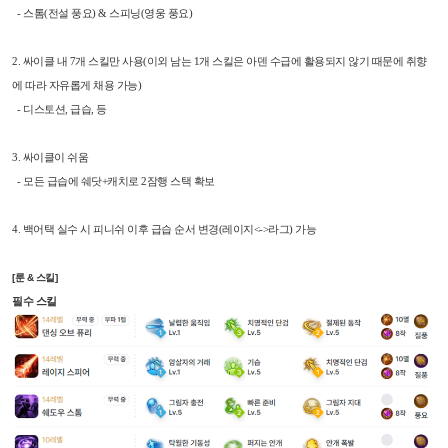
- 스톰(전설 풍요) & 스피닝(영웅 풍요)
2. 싸이클 내 7개 스킬만 사용(이외 남는 1개 스킬은 아덴 수급에 활용되지 않기 때문에 취향
에 따라 자유롭게 채용 가능)
- 디스토션, 급습, 등
3. 싸이클이 쉬움
- 모든 급습에 쉐닷+캐치로 2잠행 스택 확보
4. 백어택 실수 시 피니쉬 이후 급습 순서 변경(레이지<->라그) 가능
[룬 & 스킬]
필수 스킬