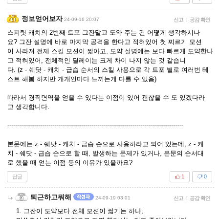
정보얻어보자
24-09-16 20:07
신고
|
공감 확인
스피릿 캐치의 2번째 트포 그잔말고 도약 주는 건 어떻게 생각하시나
요? 그잔 설명에 바로 마지막 공격을 한다고 적혀있어 첫 찌르기 모션
이 사라져 전제 스킬 모션이 짧아고, 도약 설명에는 보다 빠르게 도약한나
고 적혀있어, 전체적인 딜레이는 크게 차이 나지 않는 것 같습니
다. (z - 쉐닷 - 캐치 - 급습 순서의 스킬 사용으로 각 트포 별로 여러번 테
스트 해봄 하지만 개개인마다 느끼는게 다를 수 있음)
따라서 경직면역을 얻을 수 있다는 이점이 있어 괜찮을 수 도 있겠다라
고 생각합니다.
------------------------------------------------------------------------------------------
본문에는 z - 쉐닷 - 캐치 - 급습 순으로 사용하라고 되어 있는데, z - 캐
치 - 쉐닷 - 급습 순으로 할 때, 발생하는 문제가 있거나, 본문의 순서대
로 했을 때 얻는 이점 등의 이유가 있을까요?
답글
1
0
퇴근하고뭐해
24-09-19 03:01
신고
|
공감 확인
1. 그잔이 도약보다 전체 모션이 짧기는 하나,