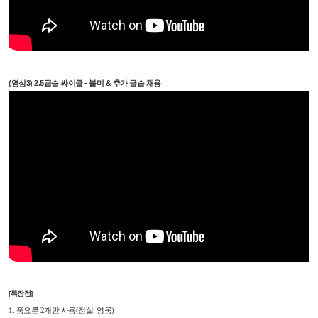
(영상3) 2.5급습 싸이클 - 블미 & 추가 급습 채용
[특장점]
1. 풍요룬 2개만 사용(전설, 영웅)