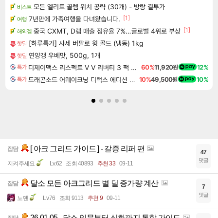
모든 엘리트 골렘 위치 공략 (30개) - 방랑 결투가
비스트
[1]
7년만에 가족여행을 다녀왔습니다.
여행
[1]
중국 CXMT, D램 매출 점유율 7%…글로벌 4위로 부상
해외겜
[하루특가] 사세 버팔로 윙 골드 (냉동) 1kg
핫딜
연양갱 우베맛, 500g, 1개
핫딜
디제이맥스 리스펙트 V V 리버티 3 팩 DJMAX RESPECT V V Liberty 3 Pack DLC
60%
11,920원
12%
특가
드래곤소드 어웨이크닝 디럭스 에디션 DragonSword Awakening Deluxe Edition
10%
49,500원
10%
특가
[ 아크 그리드 가이드 ] - 갈증 리퍼 편
잡담
47
댓글
지켜주세요
Lv.62
조회 40893
추천 33
09-11
달소 모든 아크그리드 별 딜 증가량 계산
잡담
7
댓글
노덴
Lv.76
조회 9113
추천 9
09-11
26.01.05 - 달소 입문부터 심화까지 통합 가이드
잡담