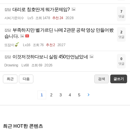
대리로 칭호딴게 뭐가문제임?
잡담
7
댓글
서씨가문의수
Lv.5
조회 1478
추천 24
20:28
부족하지만 벨가르딘 나메 2관문 공략 영상 만들어봤
잡담
2
습니다.
댓글
또잠이
Lv.16
조회 76
추천 2
20:27
이것저것하다보니 실링 450만언남았네
잡담
0
댓글
Drowning
Lv.68
조회 69
20:26
최근
다음
검색
글쓰기
1
2
3
4
5
최근 HOT한 콘텐츠