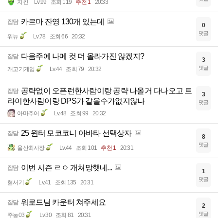
치킨
Lv.99
조회 119
추천 1
20:33
카르마 잔영 130개 있는데
잡담
0
댓글
워뉴
Lv.78
조회 66
20:32
다음주에 나메 컷 더 올라가진 않겠지?
잡담
3
댓글
개고기게임
Lv.44
조회 79
20:32
공략없이 오픈런한사람이랑 공략 나올거 다나오고 트
잡담
3
라이한사람이랑 DPS가 같을수가없지않나
댓글
아마추어
Lv.48
조회 99
20:32
25 윈터 모코코니 아바타 선택상자
잡담
8
댓글
울산최사장
Lv.44
조회 101
추천 1
20:31
이번 시즌 ㄹㅇ 개쳐망햇네...
잡담
1
댓글
혐서기
Lv.41
조회 135
20:31
워로드님 카운터 쳐주세요
잡담
2
댓글
주눙03
Lv.30
조회 81
20:31