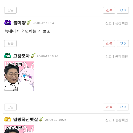
답글
0
0
븝미쨩
26-06-12 10:24
신고
|
공감 확인
늑대마저 외면하는 거 보소
답글
0
0
고창쪼아
26-06-12 10:26
신고
|
공감 확인
답글
0
0
말랑폭신뱃살
26-06-12 10:26
신고
|
공감 확인