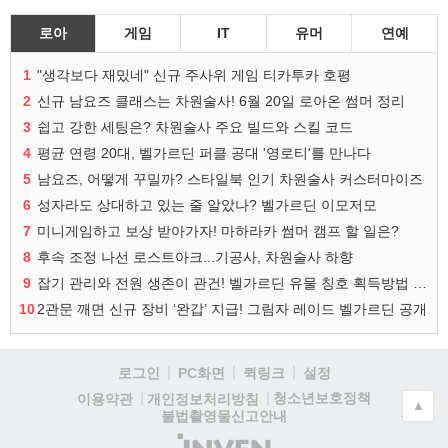
로아
게임
IT
유머
연예
1
"생각보다 재밌네" 신규 주사위 게임 티카투카 호평
2
신규 남요즈 클래스는 차원술사! 6월 20일 로아온 썸머 정리
3
쉽고 강한 세팅은? 차원술사 주요 빌드와 스킬 코드
4
평균 연령 20대, 벨가르딘 퍼클 공대 '영로티'를 만나다
5
남요즈, 어떻게 꾸밀까? 스타일북 인기 차원술사 커스터마이즈
6
성자라도 상대하고 있는 줄 알았나? 벨가르딘 이모저모
7
미니게임하고 보상 받아가자! 마하라카 썸머 캠프 할 일은?
8
후속 조정 나선 로스트아크...기공사, 차원술사 하향
9
잡기 관리와 전원 생존이 관건! 벨가르딘 유물 칭호 획득방법 정리
10
2관문 깨면 신규 장비 ‘완갑’ 지급! 그림자 레이드 벨가르딘 공개
로그인
PC화면
퀵링크
설정
청소년보호정책
이용약관
개인정보처리방침
▲
불법촬영물신고안내
(주)