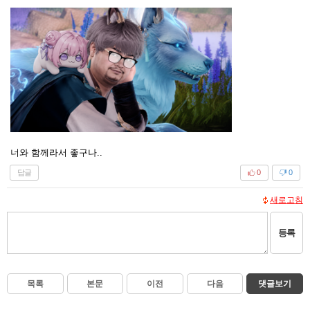
너와 함께라서 좋구나..
답글
0
0
새로고침
등록
목록
본문
이전
다음
댓글보기