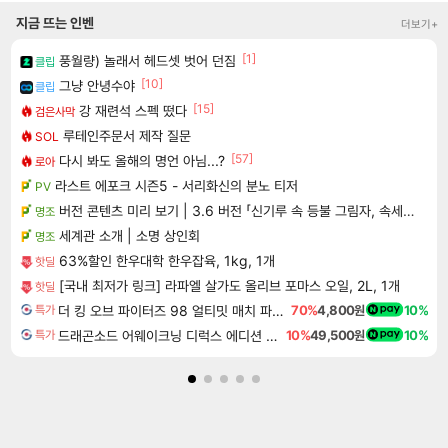
지금 뜨는 인벤
더보기+
[1]
풍월량) 놀래서 헤드셋 벗어 던짐
클립
[10]
그냥 안녕수야
클립
[15]
강 재련석 스펙 떴다
검은사막
루테인주문서 제작 질문
SOL
[57]
다시 봐도 올해의 명언 아님...?
로아
라스트 에포크 시즌5 - 서리화신의 분노 티저
PV
버전 콘텐츠 미리 보기 | 3.6 버전 「신기루 속 등불 그림자, 속세에 깃든 검의 결심」이 8월 20일에 업데이트됩니다!
명조
세계관 소개 | 소명 상인회
명조
63%할인 한우대학 한우잡육, 1kg, 1개
핫딜
[국내 최저가 링크] 라파엘 살가도 올리브 포마스 오일, 2L, 1개
핫딜
더 킹 오브 파이터즈 98 얼티밋 매치 파이널 에디션 THE KING OF FIGHTERS 98 ULTIMATE MATCH FINAL EDITION
70%
4,800원
10%
특가
드래곤소드 어웨이크닝 디럭스 에디션 DragonSword Awakening Deluxe Edition
10%
49,500원
10%
특가