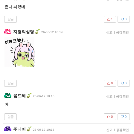
존나 쎄겠네
답글
1
0
지평의성당
26-06-12 10:14
신고
|
공감 확인
답글
0
0
윰드레
26-06-12 10:16
신고
|
공감 확인
아
답글
0
0
주니어
26-06-12 10:18
신고
|
공감 확인