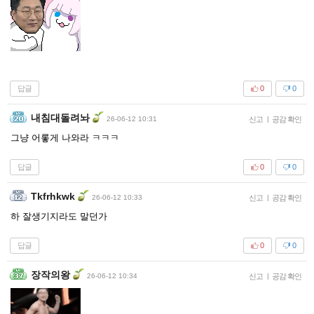
답글
0
0
내침대돌려놔
26-06-12 10:31
신고
|
공감 확인
그냥 어롷게 나와라 ㅋㅋㅋ
답글
0
0
Tkfrhkwk
26-06-12 10:33
신고
|
공감 확인
하 잘생기지라도 말던가
답글
0
0
장작의왕
26-06-12 10:34
신고
|
공감 확인