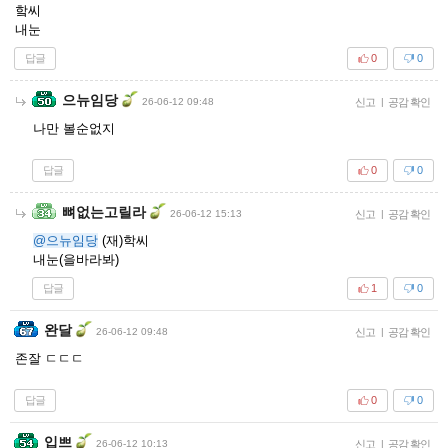
핰씨
내눈
답글
0
0
으뉴임당
26-06-12 09:48
신고
|
공감 확인
나만 볼순없지
답글
0
0
뼈없는고릴라
26-06-12 15:13
신고
|
공감 확인
@으뉴임당
(재)학씨
내눈(을바라봐)
답글
1
0
완달
26-06-12 09:48
신고
|
공감 확인
존잘 ㄷㄷㄷ
답글
0
0
입쁘
26-06-12 10:13
신고
|
공감 확인