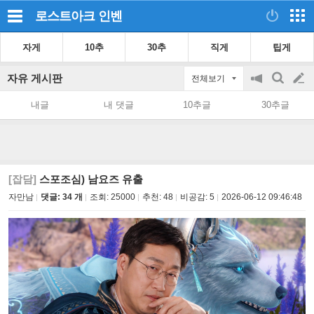
로스트아크
인벤
자게
10추
30추
직게
팁게
자유 게시판
전체보기
공
검
글
지
색
내글
내 댓글
10추글
30추글
on/off
쓰
기
[잡담]
스포조심) 남요즈 유출
자만남
댓글: 34 개
조회:
25000
추천:
48
비공감:
5
2026-06-12 09:46:48