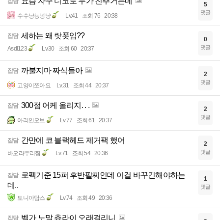
요즘 자꾸 디코로 누가 친추거는데
잡담
5
댓글
수수냥뇽녕냥
Lv.41
조회 76
20:38
세하는 왜 랏폿임??
잡담
0
댓글
Asdl123
Lv.30
조회 60
20:37
까불지마 짜식들아
잡담
2
댓글
고양이쪼아요
Lv.31
조회 44
20:37
300점 어케 올리지. . .
잡담
2
댓글
아리안오브
Lv.77
조회 61
20:37
간만에 코 블랙헤드 제거팩 했어
잡담
2
댓글
바오라뿌리찜
Lv.71
조회 54
20:36
로펙기준 15퍼 후반팔찌인데 이걸 바꾸긴해야하는
잡담
1
데..
댓글
토니아담스
Lv.74
조회 49
20:36
벨가 노말 츄라이 오래걸리니
잡담