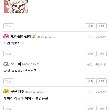
답글
0
0
벨라펠라멜라
26-06-12 10:49
신고
|
공감 확인
이건 파후자나
답글
0
0
오드비
26-06-12 10:53
신고
|
공감 확인
당장 생성해야겠는걸?!
답글
0
0
구원해줘
26-06-12 11:01
신고
|
공감 확인
재학이 아들에 이어서 본인등판
답글
0
0