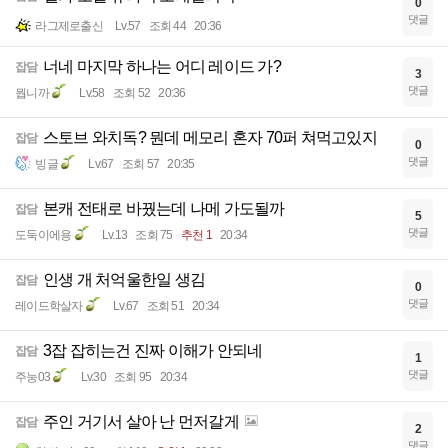
0
댓글
라그제로출신
Lv.57
조회 44
20:36
너네 마지막 하나는 어디 레이드 가?
잡담
3
댓글
뭡니까
Lv.58
조회 52
20:36
스토브 와치독? 뭔데 메모리 혼자 70퍼 쳐먹고있지
잡담
0
댓글
빙글
Lv.67
조회 57
20:35
본캐 전태로 바꿨는데 나메 가도될까
잡담
5
댓글
도둑이에용
Lv.13
조회 75
추천 1
20:34
인생 개 처억울한일 생김
잡담
0
댓글
레이드학살자
Lv.67
조회 51
20:34
3잡 잡히는건 진짜 이해가 안되네
잡담
1
댓글
주눙03
Lv.30
조회 95
20:34
주인 거기서 살아 난 먼저갈게
잡담
2
댓글