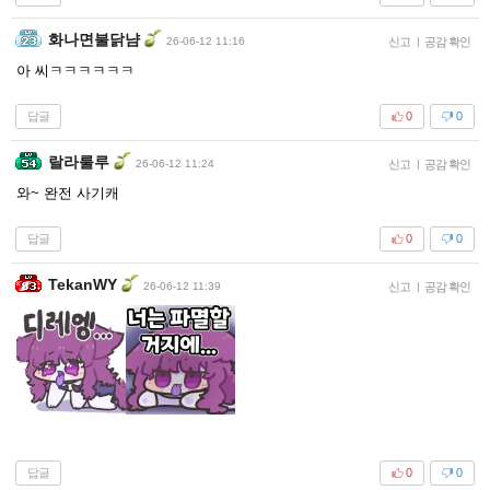
화나면불닭냠
26-06-12 11:16
신고
|
공감 확인
아 씨ㅋㅋㅋㅋㅋㅋ
답글
0
0
랄라룰루
26-06-12 11:24
신고
|
공감 확인
와~ 완전 사기캐
답글
0
0
TekanWY
26-06-12 11:39
신고
|
공감 확인
답글
0
0