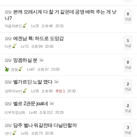
본캐 모래시계 다 찰 거 같은데 공명 배럭 주는 게 낫
잡담
0
나?
댓글
처음와본인
Lv.25
조회 48
20:31
에겐남 특: 하드로 도망감
잡담
1
댓글
티콘
Lv.72
조회 99
20:30
망겜하실 분
잡담
0
댓글
겸빛
Lv.67
조회 67
20:30
벨가르딘 노말 깼다
잡담
2
댓글
경력직뉴비
Lv.35
조회 90
추천 1
20:30
벨르 2관문 joat네
잡담
2
댓글
리부트정상화
Lv.40
조회 152
20:29
담주 벨나 워갈전태 다닐만할까
잡담
3
댓글
년디
Lv.61
조회 79
20:28