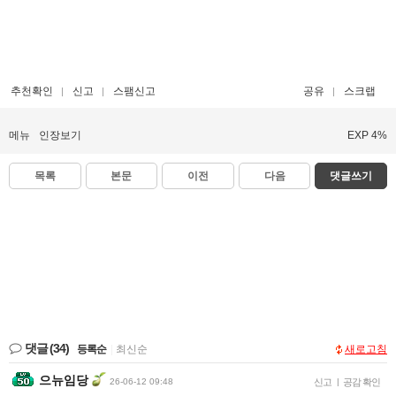
추천확인
신고
스팸신고
공유
스크랩
메뉴
인장보기
EXP 4%
목록
본문
이전
다음
댓글쓰기
댓글
(34)
등록순
|
최신순
새로고침
으뉴임당
26-06-12 09:48
신고
|
공감 확인