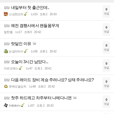
내일부터 첫 출근인데..
잡담
0
댓글
신성한오라
Lv.53
조회 2
20:43
예전 겜행사에서 팬들몸무게
잡담
0
댓글
빛한별
Lv.17
조회 0
20:42
랏딜인 이유
잡담
0
댓글
눈길따라서
Lv.56
조회 1
20:42
오늘이 3시간 남았다...
잡담
0
댓글
아르모체스
Lv.47
조회 1
20:42
다음 레이드 장비 계승 주려나요? 상재 주려나요?
잡담
0
댓글
못해도열심히
Lv.49
조회 2
20:42
첫주 하드깨고 차주부터 나메다니면
잡담
0
댓글
Imitations
Lv.57
조회 2
20:42