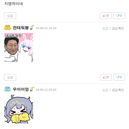
치명적이네
답글
0
0
전태워붕
26-06-12 10:19
신고
|
공감 확인
답글
0
0
우어어엉
26-06-12 10:20
신고
|
공감 확인