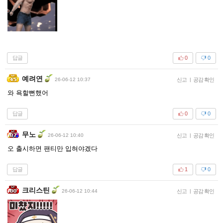
답글
0
0
예려연
26-06-12 10:37
신고
|
공감 확인
와 욕할뻔했어
답글
0
0
무노
26-06-12 10:40
신고
|
공감 확인
오 출시하면 팬티만 입혀야겠다
답글
1
0
크리스틴
26-06-12 10:44
신고
|
공감 확인