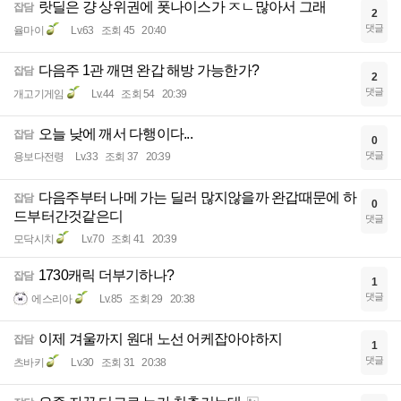
랏딜은 걍 상위권에 폿나이스가 ㅈㄴ많아서 그래
잡담
2
댓글
율마이
Lv.63
조회 45
20:40
다음주 1관 깨면 완갑 해방 가능한가?
잡담
2
댓글
개고기게임
Lv.44
조회 54
20:39
오늘 낮에 깨서 다행이다...
잡담
0
댓글
용보다전령
Lv.33
조회 37
20:39
다음주부터 나메 가는 딜러 많지않을까 완갑때문에 하
잡담
0
드부터간것같은디
댓글
모닥시치
Lv.70
조회 41
20:39
1730캐릭 더부기하나?
잡담
1
댓글
에스리아
Lv.85
조회 29
20:38
이제 겨울까지 원대 노선 어케잡아야하지
잡담
1
댓글
츠바키
Lv.30
조회 31
20:38