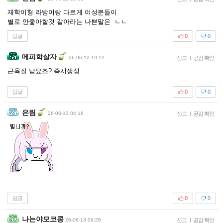
재학이형 라방이랑 다르게 여성분들이
별로 안좋아할것 같아라는 나쁜말은 ㄴㄴ
답글
0
0
메피학살자
26-06-12 19:12
신고
|
공감 확인
근육질 남요즈? 즉시생성
답글
0
0
은림
26-06-13 04:16
신고
|
공감 확인
답글
0
0
나는야모코콩
26-06-13 09:26
신고
|
공감 확인