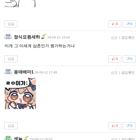
답글
0
0
정식요원세하
26-06-12 15:04
신고
|
공감 확인
이게 그 이세계 삼촌인가 뭔가하는거냐
답글
0
0
응애배마1
26-06-12 17:48
신고
|
공감 확인
답글
0
0
센놈
26-06-12 18:03
신고
|
공감 확인