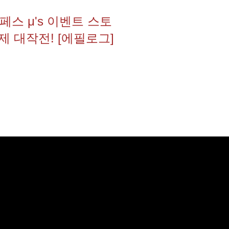
스 μ's 이벤트 스토
축제 대작전! [에필로그]