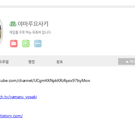
야마루요사키
게임을 주로 하는 유튜버 입니다.
프로필
랭킹
칭호
utube.com/channel/UCgmKKNpkKRzfqsix97byMxw
ch.tv/yamaru_yosaki
.tistory.com/