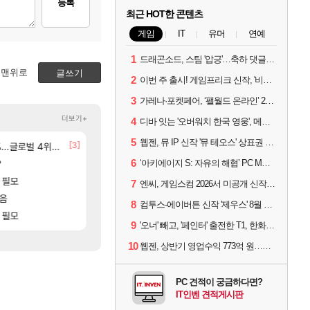
등록
최근 HOT한 콘텐츠
게임
IT
유머
연예
1
드래곤소드, 스팀 '압긍'…축하 댓글 달고 게임 코드 받자!
맨위로
글쓰기
2
이번 주 출시! 게임프리크 신작, '비스트 오브 리인카네이션'
3
가레나·포켓페어, ‘팰월드 온라인’ 2026년 출시 예고
더보기+
4
디바 잇는 '오버워치 한국 영웅', 메카 파일럿 디몬 나온다
5
웹젠, 뮤 IP 신작 '뮤 테오스' 상표권 출원
[7]
[3]
[173]
없데이트수준?
글로벌 4위로 부상
선녀바위해수욕장
분내학개론
여행
메이플
[59]
6
?
8월 28일 넷플릭스에서 예고편 공개 예정
ㅇㅂ ) 재밌게 까네
‘아키에이지 S: 자유의 해협’ PC MMORPG로 개발한다
GTA6
메이플
[146]
[140
 ㅋㅋㅋ
 필모
애초에 홀딩저가가 짜치는게 이거임 ㅋㅋ
모든 바우에라 업그레이드 아이템 획득 위치 공략 
비스트
로아
7
엔씨, 게임스컴 2026서 미공개 신작 최초 공개
모음
아이템매니아에 골드팔아 월 2천만원 넘게 버는 인간 
카가미하라 하루 성우 정보 및 주요 필모
아스오라
와우
8
컴투스-에이버튼 신작 '제우스' 8월 26일 출시…"모두를 위한 경쟁"
[1]
[19]
 필모
아반테 2.0 자연흡기?
아이온2 글로벌서버 해외 유저 반응
차벤
아이온2
9
'오너' 빼고, '페인터' 출전한 T1, 한화생명에 패배
10
웹젠, 상반기 영업수익 773억 원…순이익 89% 증가
PC 견적이 궁금하다면?
IT인벤 견적게시판