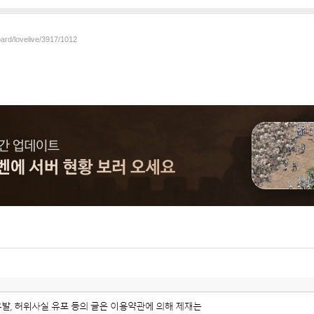
oard/lovelive/3917/1012