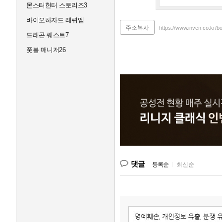
몬스터헌터 스토리즈3
바이오하자드 레퀴엠
주소복사
https://www.inven.co.kr/b
드래곤 퀘스트7
풋볼 매니저26
댓글
등록순
|
최신순