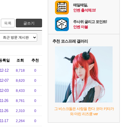
매일매일,
인벤 출석체크!
주사위 굴리고 포인트!
목록
글쓰기
인벤 마블
추천 코스프레 갤러리
등록일
조회
추천
12-12
8,718
0
12-07
8,620
0
12-03
8,433
0
11-26
8,761
0
그 비스크돌은 사랑을 한다 코마 키타가
11-26
2,310
0
와 마린 리즈큥 ver
11-17
2,264
0