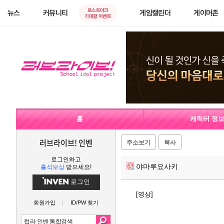
로스트아크
뉴스
커뮤니티
게임캘린더
게이머존
기대평 이벤트
홈
캐릭터 정
러브라이브! 인벤
주소보기
복사
로그인하고
야마루요사키
출석보상
받으세요!
로그인
[영상]
회원가입
ID/PW 찾기