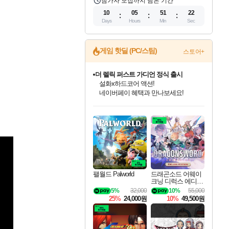
참가자 모집까지 남은 기간
10
05
51
21
Days
Hours
Min
Sec
게임 핫딜 (PC/스팀)
스토어+
더 렐릭 퍼스트 가디언 정식 출시
설화x하드코어 액션!
네이버페이 혜택과 만나보세요!
인벤게임즈 8월 특별 할인!
드래곤소드: 어웨이크닝 입점!
문명 7 특별 할인!
마블 투혼 파이팅 소울즈 정식출시!
귀무자: 검의 길 예약 판매 중!
비스트 오브 리인카네이션 정식 출시!
커세어 코브 출시 기념 할인!
베데스다 40주년 기념 할인 중!
캡콤 프렌차이즈 할인 진행 중!
캡콤 일부 상품 상시 할인
스타워즈 은하계 레이서
로블록스 기프트 카드 공식 입점
인기 퍼블리셔 모음!
스팀으로 만나는 드래곤소드!
조선&고려 DLC 출시 예정
마블 히어로 총 출동&화려한 격투!
10% 할인과
게임프릭 신작 IP
해적'섬'을 발전시키자!
베데스다의 명작들을
몬헌, 바하 등 인기 IP를
몬헌 와일즈 & 드래곤즈 도그마2
인벤게임즈에서 10% 추가 적립
Robux를 가장 안전하고
최대 90% 할인가를 만나보세요!
네이버혜택과 함께 만나보세요!
50%할인&추가 적립까지!
네이버 포인트 혜택까지!
이니&베니 혜택까지!
네이버 혜택가와 함께 예약하세요!
할인&네이버혜택으로 만나보세요!
40주년 프로모션으로 만나보세요!
할인가에 만나보세요!
일부 에디션 상시 할인!
혜택으로 예약 판매 중
편안하게 충전하세요
팰월드 Palworld
드래곤소드 어웨이
크닝 디럭스 에디션
DragonSword Awake
5%
32,000
10%
55,000
ning Deluxe Edition
25%
24,000원
10%
49,500원