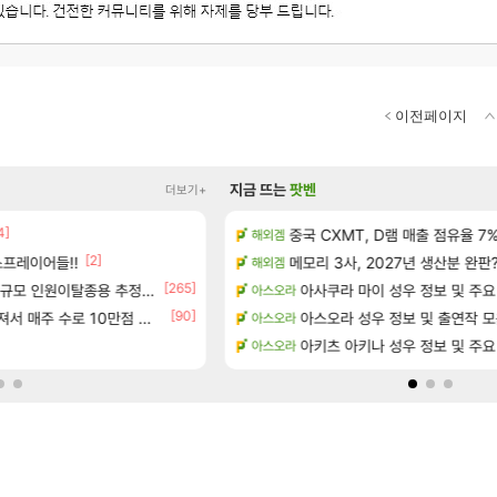
이전페이지
지금 뜨는
팟벤
더보기+
4]
략 (30개) - 방랑 결투가
15기래더 패치노트 별거 없네요~
중국 CXMT, D램 매출 점유율 7%…
해외겜
디아2
[2]
[17]
프레이어들!!
 공략 (36개) - 미식가 도전과제
메모리 3사, 2027년 생산분 완판
오만9층 주긴주는군요?
해외겜
리니지M
[265]
으로의 예상 (루머)
규모 인원이탈종용 추정사건
태극기 또 거꾸로 해놨네 미친것들
아사쿠라 마이 성우 정보 및 주요
아스오라
메이플
[90]
[23]
서리화신의 분노 티저
주 수로 10만점 치고있으면 ㅋㅋ
아스오라 성우 정보 및 출연작 
와 와 와 이게 나에게도?
아스오라
리니지M
[29]
테이크투 “내부 예상 크게 넘어”
t1 3세트 진 이유
아키츠 아키나 성우 정보 및 주요
아스오라
LoL