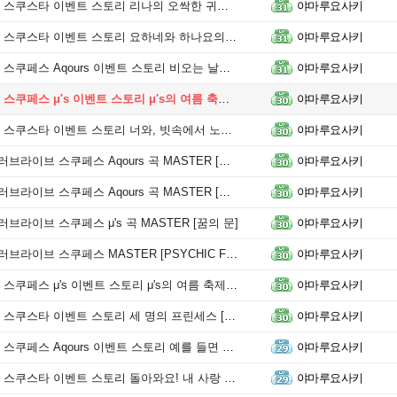
 이벤트 스토리 리나의 오싹한 귀신의 집 [제 1화 ~ 제 7화]
야마루요사키
 이벤트 스토리 요하네와 하나요의 사건 수첩 [제 1화 ~ 제 7화]
야마루요사키
 Aqours 이벤트 스토리 비오는 날을 더 즐겁게 [프롤로그 ~ 5화]
야마루요사키
스 μ's 이벤트 스토리 μ's의 여름 축제 대작전! [에필로그]
야마루요사키
타 이벤트 스토리 너와, 빗속에서 노래를 [제 1화 ~ 제 7화]
야마루요사키
브라이브 스쿠페스 Aqours 곡 MASTER [근미래 해피엔드]
야마루요사키
브 스쿠페스 Aqours 곡 MASTER [WATER BLUE NEW WORLD]
야마루요사키
 러브라이브 스쿠페스 μ's 곡 MASTER [꿈의 문]
야마루요사키
러브라이브 스쿠페스 MASTER [PSYCHIC FIRE]
야마루요사키
 μ's 이벤트 스토리 μ's의 여름 축제 대작전! [프롤로그 ~ 5화]
야마루요사키
타 이벤트 스토리 세 명의 프린세스 [제 1화 ~ 제 7화]
야마루요사키
 Aqours 이벤트 스토리 예를 들면 이런 차 모임에 [에필로그]
야마루요사키
타 이벤트 스토리 돌아와요! 내 사랑 라면 [제 1화 ~ 제 7화]
야마루요사키