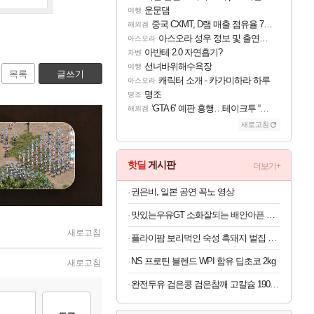
운문댐
여행
중국 CXMT, D램 매출 점유율 7%…글로벌 4위로 부상
해외겜
아스오라 성우 정보 및 출연작 모음
아스오라
아반테 2.0 자연흡기?
차벤
선녀바위해수욕장
여행
목록
글쓰기
캐릭터 소개 - 카가미하라 하루
아스오라
명조
명조
‘GTA 6’ 예판 흥행…테이크투 “내부 예상 크게 넘어”
해외겜
새로고침
핫딜
게시판
더보기+
권은비, 일본 공연 꼭노 영상
맛있는우유GT 소화잘되는 배안아픈 저지방우유 180ml x 48개
새로고침
플라이팜 보리먹인 숙성 흑돼지 벌집 두툼 삼겹살 HACCP 2kg
NS 프로틴 블렌드 WPI 함유 딥초코 2kg
새로고침
완전두유 검은콩 검은참깨 고칼슘 190ml x 60개