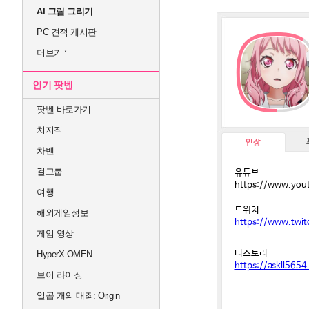
AI 그림 그리기
PC 견적 게시판
더보기
인기 팟벤
팟벤 바로가기
치지직
인장
차벤
걸그룹
유튜브
https://www.yo
여행
트위치
해외게임정보
https://www.twit
게임 영상
티스토리
HyperX OMEN
https://askll5654
브이 라이징
일곱 개의 대죄: Origin