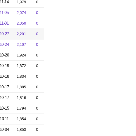
11-14
1,979
0
11-05
2,074
0
11-01
2,050
0
10-27
2,201
0
10-24
2,107
0
10-20
1,924
0
10-19
1,872
0
10-18
1,834
0
10-17
1,885
0
10-17
1,816
0
10-15
1,794
0
10-11
1,854
0
10-04
1,853
0