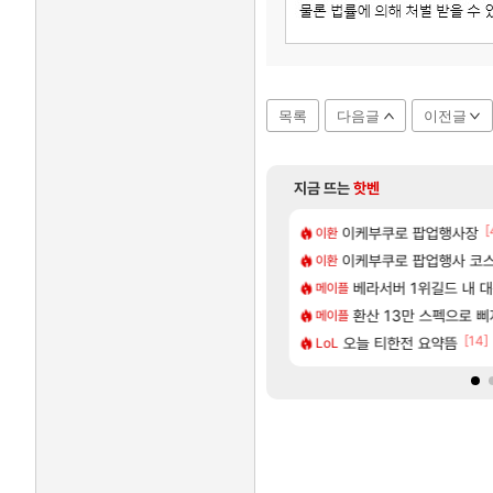
목록
다음글
이전글
지금 뜨는
핫벤
[173]
[
욕장
이케부쿠로 팝업행사장
모든 엘리트 골렘 위치 공
비스트
이환
[59]
넷플릭스에서 예고편 공개 예정
게 까네
이케부쿠로 팝업행사 코스
모든 요리/작물 책 획득 위치
비스트
이환
[140]
가가 짜치는게 이거임 ㅋㅋ
업그레이드 아이템 획득 위치 공략 (89개)
무한대 아난타 유출과 앞
베라서버 1위길드 내 대
섭컬겜
메이플
[8]
드팔아 월 2천만원 넘게 버는 인간 있던데
하루 성우 정보 및 주요 필모
라스트 에포크 시즌5 - 
환산 13만 스펙으로 삐져서 매
PV
메이플
[1]
[19]
[14]
자연흡기?
로벌서버 해외 유저 반응
오늘 티한전 요약뜸
‘GTA 6’ 예판 흥행…
해외겜
LoL