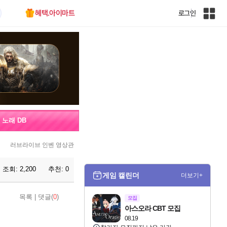
혜택.아이마트
로그인
인
벤
전
체
사
이
트
맵
노래 DB
러브라이브 인벤 영상관
조회:
2,200
추천:
0
게임 캘린더
더보기+
목록
|
댓글(
0
)
모집
아스오라 CBT 모집
08.19