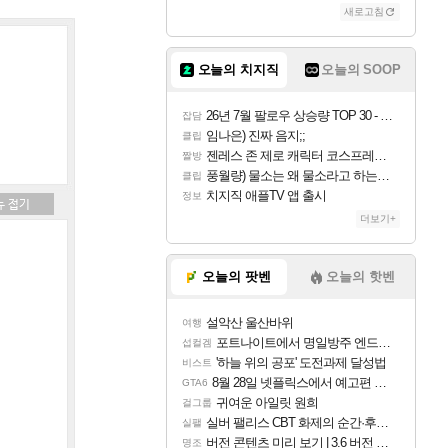
새로고침
오늘의 치지직
오늘의 SOOP
26년 7월 팔로우 상승량 TOP 30 - 월간 치지직
잡담
임나은) 진짜 음지;;
클립
젠레스 존 제로 캐릭터 코스프레한 꽁주
짤방
풍월량) 물소는 왜 물소라고 하는거야? 아! 그만 ㅋㅋ 알았어 ㅋㅋ
클립
치지직 애플TV 앱 출시
정보
더보기+
오늘의 팟벤
오늘의 핫벤
설악산 울산바위
여행
포트나이트에서 명일방주 엔드필드 [펠리카] 판매 예정
섭컬겜
'하늘 위의 공포' 도전과제 달성법
비스트
8월 28일 넷플릭스에서 예고편 공개 예정
GTA6
귀여운 아일릿 원희
걸그룹
실버 팰리스 CBT 화제의 순간·후기 모음
실팰
버전 콘텐츠 미리 보기 | 3.6 버전 「신기루 속 등불 그림자, 속세에 깃든 검의 결심」이 8월 20일에 업데이트됩니다!
명조