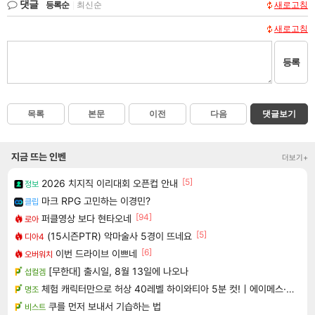
댓글
등록순
|
최신순
새로고침
새로고침
등록
목록
본문
이전
다음
댓글보기
지금 뜨는 인벤
더보기+
[5]
2026 치지직 이리대회 오픈컵 안내
정보
마크 RPG 고민하는 이경민?
클립
[94]
퍼클영상 보다 현타오네
로아
[5]
(15시즌PTR) 악마술사 5경이 뜨네요
디아4
[6]
이번 드라이브 이쁘네
오버워치
[무한대] 출시일, 8월 13일에 나오나
섭컬겜
체험 캐릭터만으로 허상 40레벨 하이와티아 5분 컷!｜에이메스·린네·모니에 명함
명조
쿠를 먼저 보내서 기습하는 법
비스트