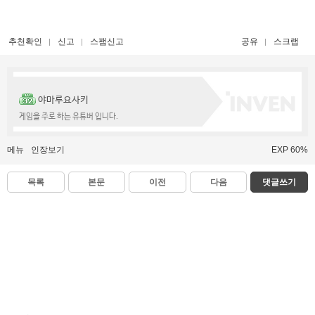
추천확인
신고
스팸신고
공유
스크랩
야마루요사키
게임을 주로 하는 유튜버 입니다.
메뉴
인장보기
EXP 60%
목록
본문
이전
다음
댓글쓰기