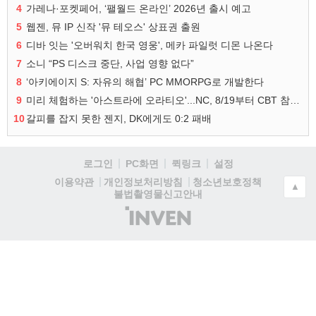
4
가레나·포켓페어, ‘팰월드 온라인’ 2026년 출시 예고
5
웹젠, 뮤 IP 신작 '뮤 테오스' 상표권 출원
6
디바 잇는 '오버워치 한국 영웅', 메카 파일럿 디몬 나온다
7
소니 “PS 디스크 중단, 사업 영향 없다”
8
‘아키에이지 S: 자유의 해협’ PC MMORPG로 개발한다
9
미리 체험하는 '아스트라에 오라티오'...NC, 8/19부터 CBT 참가자 모집
10
갈피를 잡지 못한 젠지, DK에게도 0:2 패배
로그인
PC화면
퀵링크
설정
청소년보호정책
이용약관
개인정보처리방침
▲
불법촬영물신고안내
(주)
인
벤