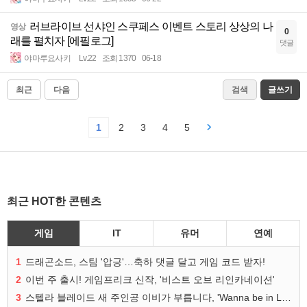
러브라이브 선샤인 스쿠페스 이벤트 스토리 상상의 나
영상
0
래를 펼치자 [에필로그]
댓글
야마루요사키
Lv.22
조회 1370
06-18
최근
다음
검색
글쓰기
1
2
3
4
5
최근 HOT한 콘텐츠
게임
IT
유머
연예
1
드래곤소드, 스팀 '압긍'…축하 댓글 달고 게임 코드 받자!
2
이번 주 출시! 게임프리크 신작, '비스트 오브 리인카네이션'
3
스텔라 블레이드 새 주인공 이비가 부릅니다, 'Wanna be in LOVE' 뮤비 공개