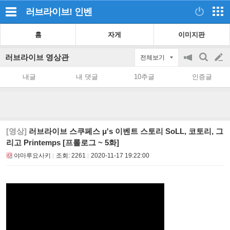
러브라이브!
인벤
홈
자게
이미지판
러브라이브 영상관
전체보기
공
검
글
지
색
내글
내 댓글
10추글
인증글
on/off
쓰
기
[영상]
러브라이브 스쿠페스 μ's 이벤트 스토리 SoLL, 코토리, 그
리고 Printemps [프롤로그 ~ 5화]
야마루요사키
조회:
2261
2020-11-17 19:22:00