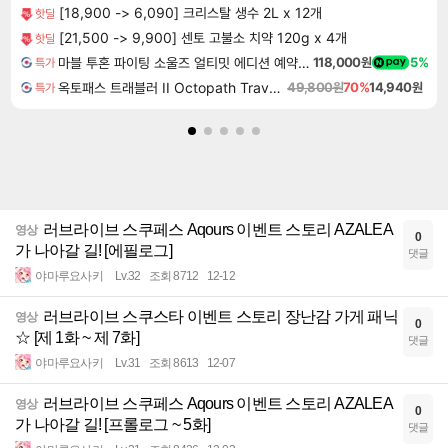
[18,900 -> 6,090] 크리스탈 생수 2L x 12개
핫딜
[21,500 -> 9,900] 센토 고불소 치약 120g x 4개
핫딜
마블 투혼 파이팅 소울즈 얼티밋 에디션 예약구매 MARVEL Tokon Fighting Souls Ultimate Edition Pre-Purchase
118,000원
5%
특가
옥토패스 트래블러 II Octopath Traveler II
49,800원
70%
14,940원
특가
러브라이브 스쿠페스 Aqours 이벤트 스토리 AZALEA
영상
0
가 나아갈 길! [에필로그]
댓글
야마루요사키
Lv.32
조회 8712
12-12
러브라이브 스쿠스타 이벤트 스토리 장난감 가게 패닉
영상
0
☆ [제 1화 ~ 제 7화]
댓글
야마루요사키
Lv.31
조회 8613
12-07
러브라이브 스쿠페스 Aqours 이벤트 스토리 AZALEA
영상
0
가 나아갈 길! [프롤로그 ~ 5화]
댓글