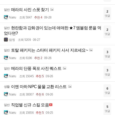
매라의 사진 스폿 찾기
일반
2
댓글
Narru
조회 5047
추천 4
09-28
현란함과 강화권이 있는데 애매한 ★7 엠블럼 룬을 먹
일반
2
었다면?
댓글
람찡
조회 5209
09-27
토탈 패키지는 스타터 패키지 사서 지르세요~
일반
3
댓글
Narru
조회 6196
추천 2
09-26
메라의 단풍 폭포 사진 퀘스트
일반
3
댓글
Narru
조회 15045
추천 5
09-26
이멘 마하 NPC 물물 교환 리스트
생활
6
댓글
Narru
조회 30007
추천 6
09-26
직업별 신규 스킬 모음
일반
5
댓글
Narru
조회 15656
추천 5
09-25