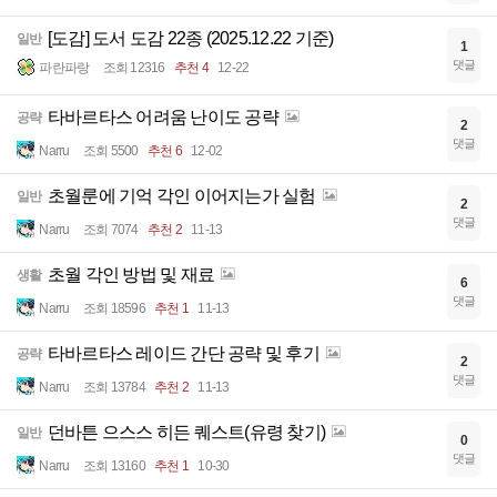
[도감] 도서 도감 22종 (2025.12.22 기준)
일반
1
댓글
파란파랑
조회 12316
추천 4
12-22
타바르타스 어려움 난이도 공략
공략
2
댓글
Narru
조회 5500
추천 6
12-02
초월룬에 기억 각인 이어지는가 실험
일반
2
댓글
Narru
조회 7074
추천 2
11-13
초월 각인 방법 및 재료
생활
6
댓글
Narru
조회 18596
추천 1
11-13
타바르타스 레이드 간단 공략 및 후기
공략
2
댓글
Narru
조회 13784
추천 2
11-13
던바튼 으스스 히든 퀘스트(유령 찾기)
일반
0
댓글
Narru
조회 13160
추천 1
10-30