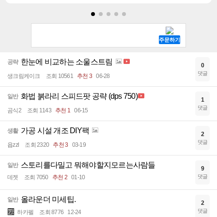
한눈에 비교하는 소울스트림
공략
0
댓글
생크림케이크
조회 10561
추천 3
06-28
화법 붉라리 스피드팟 공략 (dps 750)
일반
1
댓글
곰식2
조회 1143
추천 1
06-15
가공 시설 개조 DIY팩
생활
2
댓글
욥zzl
조회 2320
추천 3
03-19
스토리를다밀고 뭐해야할지모르는사람들
일반
9
댓글
데젯
조회 7050
추천 2
01-10
올라운더 미세팁.
일반
2
댓글
하카펠
조회 8776
12-24