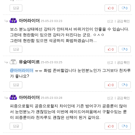
답글
0
0
아머라이더
25-05-23 03:23
신고
|
공감 확인
보스 분노상태에선 강타가 안터져서 바위거인이 안좋을 수 있습니다.
그런데 현란함이 있으면 강타가 터진다는 군요. ㅇㅅㅇ
그런데 현란함 있으면 석궁하지 화법하겠슴니까...
답글
0
0
유숲데미르
25-05-23 03:25
신고
|
공감 확인
@아머라이더
ㅠㅠ 화법 존버할겁니다 눈먼분노인가 그거보다 천자루
가 좋나요?
답글
0
0
아머라이더
25-05-23 03:28
신고
|
공감 확인
피증으로할지 공증으로할지 차이인데 기존 방어구가 공증룬이 많아
서 눈먼분노가 괜찮았는데 이번에 레이드어려움에서 구할수있는 룬
이 피증룬이라 천자루도 괜찮은 선택이 된거 같아요.
답글
0
0