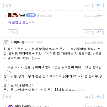
답글
0
0
Veil
25-05-22 20:07
신고
|
공감 확인
네 졸업급 룬입니다!
답글
0
0
아미띠에
25-05-22 23:39
신고
|
공감 확인
1. 장신구 룬은 다 있는데 분출이 엘리트 룬이고, 불기둥이랑 화력이 전
설, 불씨랑 잿더미가 에픽입니다! 어떤 걸 차용하는 게 좋을까요..? 분출
이 엘리트라 고민이 됩니다..
2. 지금 무기가 전설 경이이고 방어구룬은 유효룬이 하나도 없는 상태입
니다..
방어구 룬 정가 + 무기 룬은 연격 에픽으로 낮추기 vs 무기 룬 천자루 정
가
중 어떤 게 좋을까요?
무기 룬 고민하는 이유가.. 지금 무기 13강을 해뒀습니다 ㅠ
답글
0
0
아머라이더
25-05-23 02:58
|