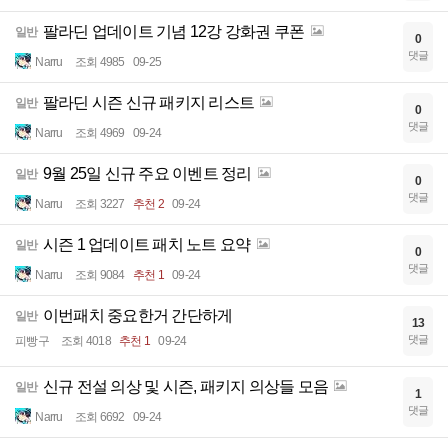
팔라딘 업데이트 기념 12강 강화권 쿠폰
일반
0
댓글
Narru
조회 4985
09-25
팔라딘 시즌 신규 패키지 리스트
일반
0
댓글
Narru
조회 4969
09-24
9월 25일 신규 주요 이벤트 정리
일반
0
댓글
Narru
조회 3227
추천 2
09-24
시즌 1 업데이트 패치 노트 요약
일반
0
댓글
Narru
조회 9084
추천 1
09-24
이번패치 중요한거 간단하게
일반
13
댓글
피빵구
조회 4018
추천 1
09-24
신규 전설 의상 및 시즌, 패키지 의상들 모음
일반
1
댓글
Narru
조회 6692
09-24