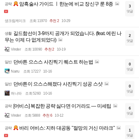
암흑술사 가이드 ㅣ한눈에 비교 장신구 룬 8종
공략
3
댓글
생크림케이크
조회 11970
추천 2
10-29
길드함선이 3-9까지 공개가 되었습니다. (feat. 에린 나
생활
2
무는 이제 다 없게되었다)
댓글
Vinder
조회 10090
추천 2
10-19
던바튼 으스스 사진찍기 퀘스트 하는법
일반
0
댓글
Narru
조회 17227
10-16
던바튼이 으스스해졌다 사진찍기 성공 스샷
일반
0
댓글
혀나돠
조회 5260
10-16
[어비스] 복잡한 공략 싫다면 이거라도 — 미세팁
공략
6
댓글
Vinder
조회 5888
추천 6
10-12
바리 어비스: 지하 대공동 "절망의 거신 마라크"
공략
1
댓글