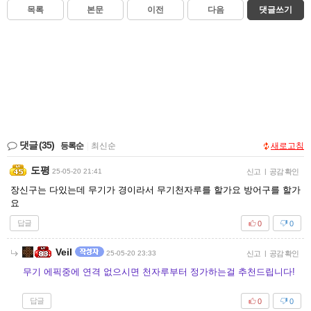
목록
본문
이전
다음
댓글쓰기
댓글
(35)
등록순
|
최신순
새로고침
도평
25-05-20 21:41
신고
|
공감 확인
장신구는 다있는데 무기가 경이라서 무기천자루를 할가요 방어구를 할가
요
답글
0
0
Veil
25-05-20 23:33
신고
|
공감 확인
무기 에픽중에 연격 없으시면 천자루부터 정가하는걸 추천드립니다!
답글
0
0