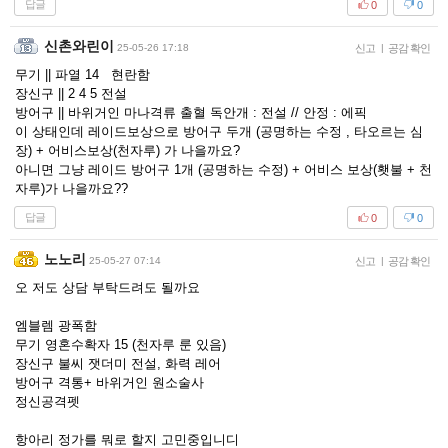
답글
0
0
신촌와린이
25-05-26 17:18
신고
|
공감 확인
무기 || 파열 14 현란함
장신구 || 2 4 5 전설
방어구 || 바위거인 마나격류 출혈 독안개 : 전설 // 안정 : 에픽
이 상태인데 레이드보상으로 방어구 두개 (공명하는 수정 , 타오르는 심
장) + 어비스보상(천자루) 가 나을까요?
아니면 그냥 레이드 방어구 1개 (공명하는 수정) + 어비스 보상(횃불 + 천
자루)가 나을까요??
답글
0
0
노노리
25-05-27 07:14
신고
|
공감 확인
오 저도 상담 부탁드려도 될까요
엠블렘 광폭함
무기 영혼수확자 15 (천자루 룬 있음)
장신구 불씨 잿더미 전설, 화력 레어
방어구 격통+ 바위거인 원소술사
정신공격펫
항아리 정가를 뭐로 할지 고민중입니디