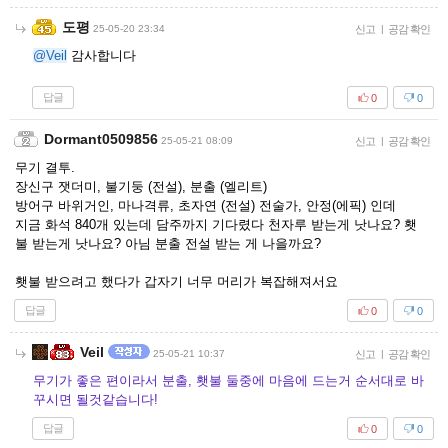
도평
25-05-20 23:34
신고
|
공감 확인
@Veil
감사합니다
답글
0
0
Dormant0509856
25-05-21 08:09
신고
|
공감 확인
무기 결투.
장신구 잿더미, 불기둥 (전설), 분출 (엘리트)
방어구 바위거인, 마나격류, 초자연 (전설) 전술가, 안정(에픽) 인데
지금 화석 840개 있는데 담주까지 기다렸다 천자루 받는게 낫나요? 횃
불 받는게 낫나요? 아님 분출 전설 받는 게 나을까요?
횃불 받으려고 했다가 갑자기 너무 머리가 복잡해져서요
답글
0
0
Veil
25-05-21 10:37
신고
|
공감 확인
무기가 좋은 편이라서 분출, 횃불 둘중에 마음에 드는거 순서대로 바
꾸시면 될것같습니다!
답글
0
0