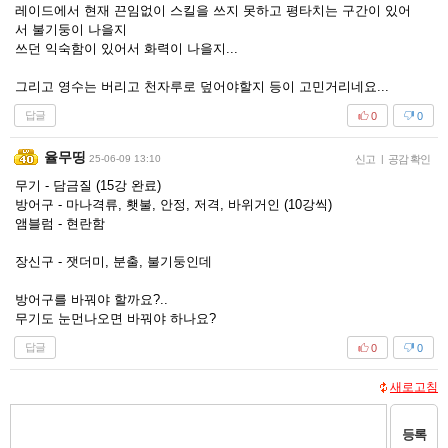
레이드에서 현재 끈임없이 스킬을 쓰지 못하고 평타치는 구간이 있어
서 불기둥이 나을지
쓰던 익숙함이 있어서 화력이 나을지...
그리고 영수는 버리고 천자루로 덮어야할지 등이 고민거리네요...
답글
0
0
율무띵
25-06-09 13:10
신고
|
공감 확인
무기 - 담금질 (15강 완료)
방어구 - 마나격류, 횃불, 안정, 저격, 바위거인 (10강씩)
앰블럼 - 현란함
장신구 - 잿더미, 분출, 불기둥인데
방어구를 바꿔야 할까요?..
무기도 눈먼나오면 바꿔야 하나요?
답글
0
0
새로고침
등록