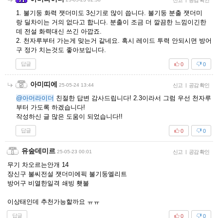
신고
공감 확인
1. 불기둥 화력 잿더미도 3신기로 많이 씁니다. 불기둥 분출 잿더미
랑 딜차이는 거의 없다고 합니다. 분출이 조금 더 깔끔한 느낌이긴한
데 전설 화력대신 쓰긴 아깝죠.
2. 천자루부터 가는게 맞는거 같네요. 혹시 레이드 투력 안되시면 방어
구 정가 치는것도 좋아보입니다.
답글
0
0
아미띠에
25-05-24 13:44
신고
|
공감 확인
@아머라이더
친절한 답변 감사드립니다! 2.3이라서 그럼 우선 천자루
부터 가도록 하겠습니다!
작성하신 글 많은 도움이 되었습니다!!
답글
0
0
유숲데미르
25-05-23 00:01
신고
|
공감 확인
무기 차오르는안개 14
장신구 불씨전설 잿더미에픽 불기둥엘리트
방어구 비열한일격 쇄빙 횃불
이상태인데 추천가능할까요 ㅠㅠ
답글
0
0