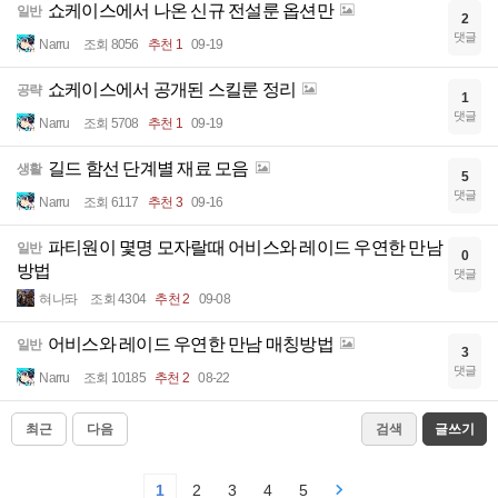
쇼케이스에서 나온 신규 전설룬 옵션만
일반
2
댓글
Narru
조회 8056
추천 1
09-19
쇼케이스에서 공개된 스킬룬 정리
공략
1
댓글
Narru
조회 5708
추천 1
09-19
길드 함선 단계별 재료 모음
생활
5
댓글
Narru
조회 6117
추천 3
09-16
파티원이 몇명 모자랄때 어비스와 레이드 우연한 만남
일반
0
방법
댓글
혀나돠
조회 4304
추천 2
09-08
어비스와 레이드 우연한 만남 매칭방법
일반
3
댓글
Narru
조회 10185
추천 2
08-22
최근
다음
검색
글쓰기
1
2
3
4
5