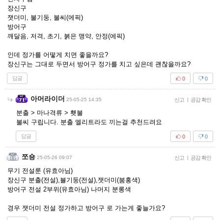
장신구
잿더미, 불기둥, 불씨(에픽)
방어구
깨달음, 저격, 초기, 붉은 맹약, 안정(에픽)
인데 정가를 어떻게 치면 좋을까요?
장신구는 그대로 두면서 방어구 정가를 치고 싶은데 괜찮을까요?
답글
0
0
아머라이더
25-05-25 14:35
신고
|
공감 확인
분출 > 마나격류 > 횃불
불씨 구립니다. 분출 엘리트라도 끼는걸 추천드려요
답글
0
0
쪼숑
25-05-26 09:07
신고
|
공감 확인
무기 전설룬 (유효아님)
장신구 분출(전설),뷸기둥(전설),잿더미(붐홍색)
방어구 전설 2부위(유효아님) 나머지 분롱색
경우 잿더미 전설 정가하고 방어구 로 가는게 좋늘가요?