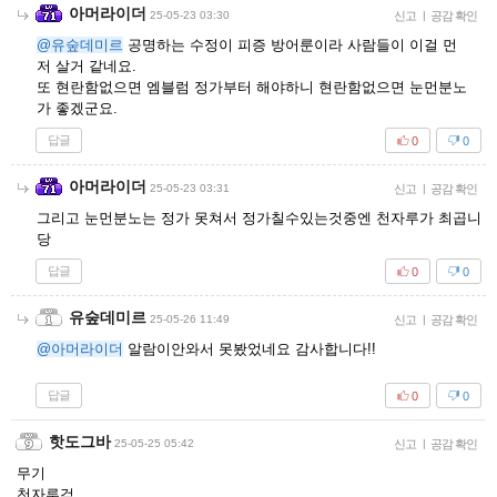
아머라이더
25-05-23 03:30
신고
|
공감 확인
@유숲데미르
공명하는 수정이 피증 방어룬이라 사람들이 이걸 먼
저 살거 같네요.
또 현란함없으면 엠블럼 정가부터 해야하니 현란함없으면 눈먼분노
가 좋겠군요.
답글
0
0
아머라이더
25-05-23 03:31
신고
|
공감 확인
그리고 눈먼분노는 정가 못쳐서 정가칠수있는것중엔 천자루가 최곱니
당
답글
0
0
유숲데미르
25-05-26 11:49
신고
|
공감 확인
@아머라이더
알람이안와서 못봤었네요 감사합니다!!
답글
0
0
핫도그바
25-05-25 05:42
신고
|
공감 확인
무기
천자루검