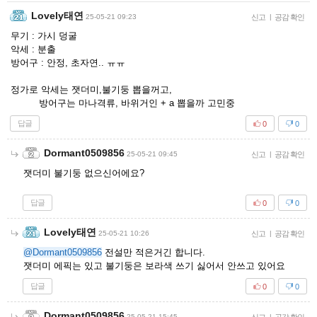
Lovely태연
25-05-21 09:23
신고
|
공감 확인
무기 : 가시 덩굴
악세 : 분출
방어구 : 안정, 초자연.. ㅠㅠ
정가로 악세는 잿더미,불기둥 뽑을꺼고,
방어구는 마나격류, 바위거인 + a 뽑을까 고민중
답글
0
0
Dormant0509856
25-05-21 09:45
신고
|
공감 확인
잿더미 불기둥 없으신어에요?
답글
0
0
Lovely태연
25-05-21 10:26
신고
|
공감 확인
@Dormant0509856
전설만 적은거긴 합니다.
잿더미 에픽는 있고 불기둥은 보라색 쓰기 싫어서 안쓰고 있어요
답글
0
0
Dormant0509856
25-05-21 15:45
|