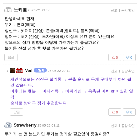
노키엘
25-05-21 21:36
신고
|
공감 확인
안녕하세요 현재
무기 : 연격(에픽)
장신구 : 잿더미(전설), 분출/화력(엘리트), 불씨(에픽)
방어구 : 초기(전설), 초자연(에픽) 이정도 유효 룬이 있는데요
앞으로의 정가 방향을 어떻게 가져가는게 좋을까요?
불기둥 전설 정가 후 횃불 가져가면 될까요?
답글
0
0
Veil
25-05-22 20:11
신고
|
공감 확인
개인적으로는 장신구 불기둥 → 분출 순서로 두개 구매부터 하면 될
것 같습니다.
이후에는 횃불 → 마나격류 → 바위거인 → 응축된 마력 or 비열한 일
격
순서로 방어구 정가 추천합니다
답글
0
0
Strawberry
25-05-22 08:11
신고
|
공감 확인
무기가 눈 먼 분노라면 무기는 정가할 필요없이 종결이죵?