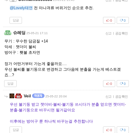
신고
공감 확인
@Lovely태연
전 마나격류 버위거인 순으로 추천.
답글
0
0
슈레딩
25-05-21 17:11
신고
|
공감 확인
무기 : 무수한 담금질 +14
악세 : 잿더미 불씨
방어구 : 횃불 초자연
정가 어떤거부터 가는게 좋을까요....
우선 불씨를 불기둥으로 변경하고 그다음에 분출을 가는게 베스트겠
죠...?
답글
0
0
Veil
25-05-22 20:04
신고
|
공감 확인
우선 불기둥 받고 잿더비-불씨-불기둥 쓰시다가 분출 얻으면 잿더미-
분출-불기둥으로 바꾸시면 될거같아요
이후에는 방어구 룬 하나씩 바꾸는걸 추천합니다
답글
0
0