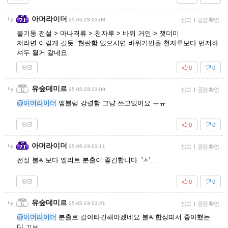
아머라이더
25-05-23 03:08
신고
|
공감 확인
불기둥 전설 > 마나격류 > 천자루 > 바위 거인 > 잿더미
저라면 이렇게 갈듯. 현란함 있으시면 바위거인을 천자루보다 먼저하
셔두 될거 같네요.
답글
0
0
유숲데미르
25-05-23 03:09
신고
|
공감 확인
@아머라이더
엠블럼 강렬함 그냥 쓰고있어요 ㅠㅠ
답글
0
0
아머라이더
25-05-23 03:11
신고
|
공감 확인
전설 불씨보다 엘리트 분출이 좋긴합니다. 'ㅅ'...
답글
0
0
유숲데미르
25-05-23 03:21
신고
|
공감 확인
@아머라이더
분출로 갈아타긴해야겠네요 불씨합성떠서 좋아했는
디 ㄲㅂ