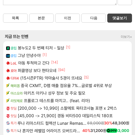
목록
본문
이전
다음
댓글보기
지금 뜨는 인벤
더보기+
[1]
봉누도2 두 번째 티저 - 일상
클립
[1]
그냥 안녕수야
클립
[14]
야동 투척하고 간다
LoL
[94]
퍼클영상 보다 현타오네
로아
[5]
(15시즌PTR) 악마술사 5경이 뜨네요
디아4
중국 CXMT, D램 매출 점유율 7%…글로벌 4위로 부상
해외겜
아키츠 아키나 성우 정보 및 주요 필모
아스오라
프롤로그 테스트를 마치고.. (feat. 리아)
리밋제로
[200,000 -> 10,990] 소팔메토 옥타코사놀 포맨 x 2박스
핫딜
[45,000 -> 21,900] 경동 비타500 데일리스틱 180포
핫딜
루나 리마스터드 컬렉션 Lunar Remastered Collection
69,000원
30%
48,300원
특가
나 혼자만 레벨업 어라이즈 오버드라이브 디럭스 에디션 Solo Leveling Arise Overdrive Deluxe Edition
40%
31,200원
3,000
특가