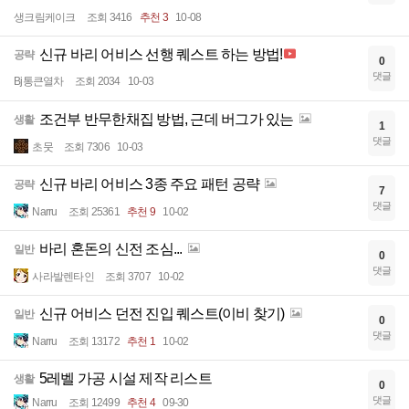
생크림케이크
조회 3416
추천 3
10-08
신규 바리 어비스 선행 퀘스트 하는 방법!
공략
0
댓글
Bj통큰열차
조회 2034
10-03
조건부 반무한채집 방법, 근데 버그가 있는
생활
1
댓글
초뭇
조회 7306
10-03
신규 바리 어비스 3종 주요 패턴 공략
공략
7
댓글
Narru
조회 25361
추천 9
10-02
바리 혼돈의 신전 조심...
일반
0
댓글
사라발렌타인
조회 3707
10-02
신규 어비스 던전 진입 퀘스트(이비 찾기)
일반
0
댓글
Narru
조회 13172
추천 1
10-02
5레벨 가공 시설 제작 리스트
생활
0
댓글
Narru
조회 12499
추천 4
09-30