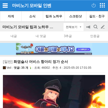
마비노기 모바일
인벤
자게
소식
팁과 노하우
스크린샷
길드 · 친구
마비노기 모바일 팁과 노하우 게시판
전체보기
공
검
글
지
색
내글
내 댓글
3추글
인증글
on/off
쓰
기
[일반]
화염술사 어비스 항아리 정가 순서
Veil
댓글: 35 개
조회:
46002
추천:
4
2025-05-20 17:01:05