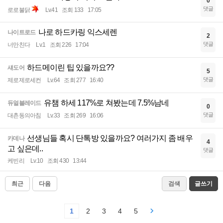
0
댓글
로로불닭
Lv.41
조회 133
17:05
나로 하드카링 익스세렌
나이트로드
2
댓글
너만친다
Lv.1
조회 226
17:04
하드메이린 팁 있을까요??
섀도어
5
댓글
제로제로세컨
Lv.64
조회 277
16:40
유챔 하세 117%로 쳐봤는데 7.5%남네
듀얼블레이드
0
댓글
대촌동의아침
Lv.33
조회 269
16:06
선생님들 혹시 단톡방 있을까요? 여러가지 좀 배우
카데나
4
고 싶은데..
댓글
케빈리
Lv.10
조회 430
13:44
최근
다음
검색
글쓰기
1
2
3
4
5