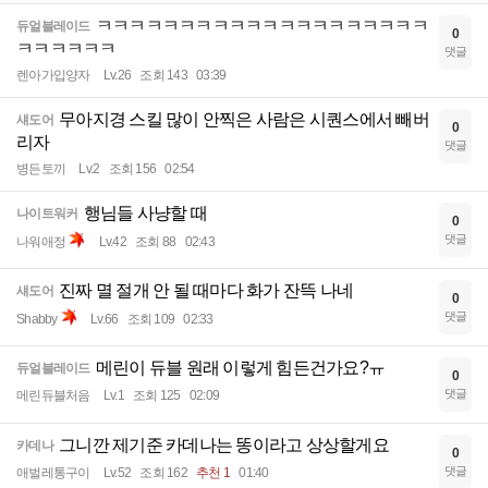
ㅋㅋㅋㅋㅋㅋㅋㅋㅋㅋㅋㅋㅋㅋㅋㅋㅋㅋㅋㅋ
듀얼블레이드
0
ㅋㅋㅋㅋㅋㅋ
댓글
렌아가입양자
Lv.26
조회 143
03:39
무아지경 스킬 많이 안찍은 사람은 시퀀스에서 빼버
섀도어
0
리자
댓글
병든토끼
Lv.2
조회 156
02:54
행님들 사냥할 때
나이트워커
0
댓글
나워애정
Lv.42
조회 88
02:43
진짜 멸 절개 안 될 때마다 화가 잔뜩 나네
섀도어
0
댓글
Shabby
Lv.66
조회 109
02:33
메린이 듀블 원래 이렇게 힘든건가요?ㅠ
듀얼블레이드
0
댓글
메린듀블처음
Lv.1
조회 125
02:09
그니깐 제기준 카데나는 똥이라고 상상할게요
카데나
0
댓글
애벌레통구이
Lv.52
조회 162
추천 1
01:40