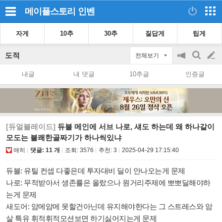
메이플스토리
인벤
자게
10추
30추
질답게
팁게
도적
전체보기
공
검
글
지
색
내글
내 댓글
10추글
인증글
on/off
쓰
기
[듀얼블레이드]
듀블 메인에 서브 나로, 섀도 하는데 왜 하나같이
모도는 불쾌한골짜기가 하나씩있냐
애히
댓글: 11 개
조회:
3576
추천:
3
2025-04-29 17:15:40
듀블: 유틸 컨셉 다좋은데 투자대비 딜이 안나오는게 문제
나로: 무적받아서 생존률은 올랐으나 원거리주제에 뽀뽀딜해야하
는게 문제
새도어: 암메암메 못할건아닌데 유지해야한다는 그 스트레스와 암
살 특유 휘적휘적모션보면 하기싫어지는게 문제