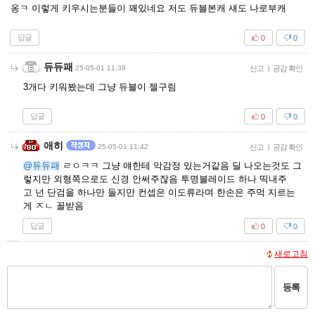
옹ㅋ 이렇게 키우시는분들이 꽤있네요 저도 듀블본캐 섀도 나로부캐
답글
0
0
듀듀패
25-05-01 11:39
신고
|
공감 확인
3개다 키워봤는데 그냥 듀블이 젤구림
답글
0
0
애히
25-05-01 11:42
신고
|
공감 확인
@듀듀패
ㄹㅇㅋㅋ 그냥 얘한테 악감정 있는거같음 딜 나오는것도 그
렇지만 외형쪽으로도 신경 안써주잖음 투명블레이드 하나 띡내주
고 넌 단검을 하나만 들지만 컨셉은 이도류라며 한손은 주먹 지르는
게 ㅈㄴ 꼴받음
답글
0
0
새로고침
등록