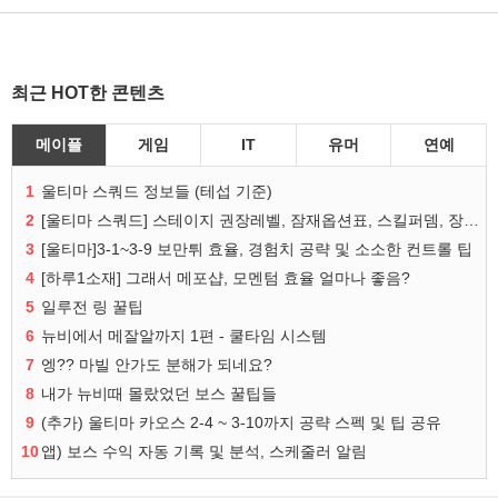
최근 HOT한 콘텐츠
메이플
게임
IT
유머
연예
1
울티마 스쿼드 정보들 (테섭 기준)
2
[울티마 스쿼드] 스테이지 권장레벨, 잠재옵션표, 스킬퍼뎀, 장비 리스트 및 능력치 공유
3
[울티마]3-1~3-9 보만튀 효율, 경험치 공략 및 소소한 컨트롤 팁
4
[하루1소재] 그래서 메포샵, 모멘텀 효율 얼마나 좋음?
5
일루전 링 꿀팁
6
뉴비에서 메잘알까지 1편 - 쿨타임 시스템
7
엥?? 마빌 안가도 분해가 되네요?
8
내가 뉴비때 몰랐었던 보스 꿀팁들
9
(추가) 울티마 카오스 2-4 ~ 3-10까지 공략 스펙 및 팁 공유
10
앱) 보스 수익 자동 기록 및 분석, 스케줄러 알림