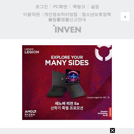
로그인
PC화면
퀵링크
설정
청소년보호정책
이용약관
개인정보처리방침
▲
불법촬영물신고안내
(주)
인
벤