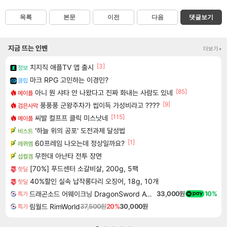
목록
본문
이전
다음
댓글보기
지금 뜨는 인벤
더보기+
[3]
치지직 애플TV 앱 출시
정보
마크 RPG 고민하는 이경민?
클립
[85]
아니 뭔 샤타 안 나왔다고 진짜 화내는 사람도 있네
메이플
[9]
풍풍풍 군왕주차가 씹이득 가성비라고 ????
검은사막
[115]
씨발 컬프프 클릭 미스낫네
메이플
'하늘 위의 공포' 도전과제 달성법
비스트
[1]
60프레임 나오는데 정상일까요?
레퀴엠
무한대 아난타 전투 장면
섭컬겜
[70%] 푸드센터 소갈비살, 200g, 5팩
핫딜
40%할인 실속 납작롱다리 오징어, 18g, 10개
핫딜
드래곤소드 어웨이크닝 DragonSword Awakening
33,000원
10%
특가
림월드 RimWorld
37,500원
20%
30,000원
특가