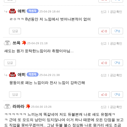
애히
25-04-29 18:44
신고
|
공감 확인
ㄹㅇㅋㅋ 8년동안 저 느낌에서 벗어나본적이 없어
답글
0
0
쓰윽
25-04-29 21:18
신고
|
공감 확인
섀도는 뭔가 둔탁한느낌이라 취향이아님...
답글
0
0
애히
25-04-29 21:38
신고
|
공감 확인
뭉둥이로 패는 느낌이라 전사 느낌이 강하긴해
답글
0
0
라파라
25-04-30 15:26
신고
|
공감 확인
ㅋㅋㅋㅋㅋㅋ 느끼는게 똑같네여 저도 듀블본캐 나로 섀도 유챔캐ㅋ
ㅋ 근데 또 모도의 낭만이 있지않나여 이거 하나 때문에 모든 단점을 보고
도 직업을 못바꾸겠어여.. 그냥 듀블 블스 정상화 나로 원거리 섀도 조금