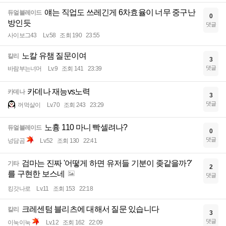
얘는 직업도 쓰레긴게 6차효율이 너무 중구난
듀얼블레이드
0
방인듯
댓글
사이보그43
Lv.58
조회 190
23:55
노칼 유챔 질문이여
칼리
3
댓글
바람부는너머
Lv.9
조회 141
23:39
카데나 재능vs노력
카데나
3
댓글
꺼먹살이
Lv.70
조회 243
23:29
노흉 110 마니 빡셀려나?
듀얼블레이드
0
댓글
넝담곰
Lv.52
조회 130
22:41
검마는 진짜 '어떻게 하면 유저들 기분이 좆같을까?'
기타
2
를 구현한 보스네
댓글
킹갓나로
Lv.11
조회 153
22:18
크레센텀 블리츠에 대해서 질문 있습니다
칼리
3
댓글
이눅이눅
Lv.12
조회 162
22:09