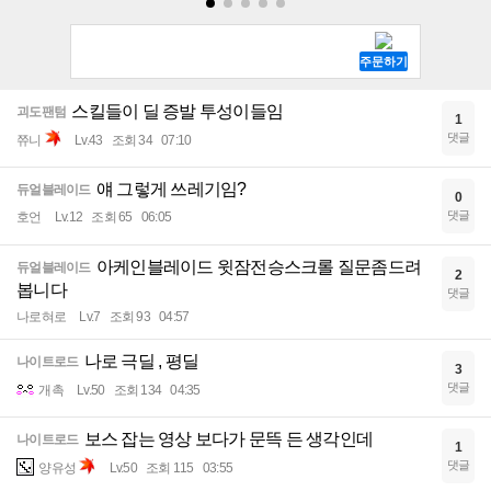
스킬들이 딜 증발 투성이들임
괴도팬텀
1
댓글
쮸니
Lv.43
조회 34
07:10
얘 그렇게 쓰레기임?
듀얼블레이드
0
댓글
호언
Lv.12
조회 65
06:05
아케인블레이드 윗잠전승스크롤 질문좀드려
듀얼블레이드
2
봅니다
댓글
나로혀로
Lv.7
조회 93
04:57
나로 극딜 , 평딜
나이트로드
3
댓글
개촉
Lv.50
조회 134
04:35
보스 잡는 영상 보다가 문뜩 든 생각인데
나이트로드
1
댓글
양유성
Lv.50
조회 115
03:55