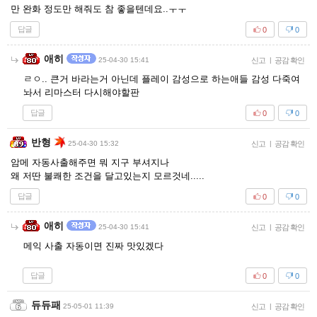
만 완화 정도만 해줘도 참 좋을텐데요..ㅜㅜ
답글
0
0
애히
25-04-30 15:41
신고
|
공감 확인
ㄹㅇ.. 큰거 바라는거 아닌데 플레이 감성으로 하는애들 감성 다죽여
놔서 리마스터 다시해야할판
답글
0
0
반형
25-04-30 15:32
신고
|
공감 확인
암메 자동사출해주면 뭐 지구 부셔지나
왜 저딴 불쾌한 조건을 달고있는지 모르것네.....
답글
0
0
애히
25-04-30 15:41
신고
|
공감 확인
메익 사출 자동이면 진짜 맛있겠다
답글
0
0
듀듀패
25-05-01 11:39
신고
|
공감 확인