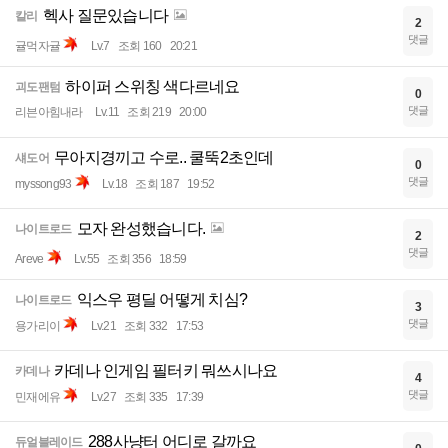
헥사 질문있습니다
칼리
2
댓글
귤먹자귤
Lv.7
조회 160
20:21
하이퍼 스위칭 색다르네요
괴도팬텀
0
댓글
리븐아힘내라
Lv.11
조회 219
20:00
무아지경끼고 수로.. 쿨뚝2초인데
섀도어
0
댓글
myssong93
Lv.18
조회 187
19:52
모자 완성했습니다.
나이트로드
2
댓글
Areve
Lv.55
조회 356
18:59
익스우 평딜 어떻게 치심?
나이트로드
3
댓글
용가리이
Lv.21
조회 332
17:53
카데나 인게임 필터키 뭐쓰시나요
카데나
4
댓글
민재에유
Lv.27
조회 335
17:39
288사냥터 어디로 갈까요
듀얼블레이드