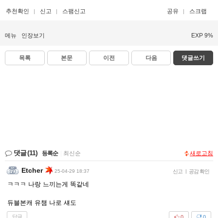
추천확인
신고
스팸신고
공유
스크랩
메뉴
인장보기
EXP 9%
목록
본문
이전
다음
댓글쓰기
댓글
(11)
등록순
|
최신순
새로고침
Etcher
25-04-29 18:37
신고
|
공감 확인
ㅋㅋㅋ 나랑 느끼는게 똑같네
듀블본캐 유챔 나로 섀도
답글
0
0