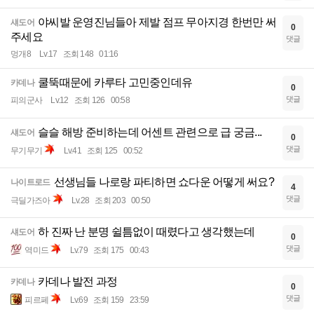
야씨발 운영진님들아 제발 점프 무아지경 한번만 써
섀도어
0
주세요
댓글
멍개8
Lv.17
조회 148
01:16
쿨뚝때문에 카루타 고민중인데유
카데나
0
댓글
피의군사
Lv.12
조회 126
00:58
슬슬 해방 준비하는데 어센트 관련으로 급 궁금...
섀도어
0
댓글
무기무기
Lv.41
조회 125
00:52
선생님들 나로랑 파티하면 쇼다운 어떻게 써요?
나이트로드
4
댓글
극딜가즈아
Lv.28
조회 203
00:50
하 진짜 난 분명 쉴틈없이 때렸다고 생각했는데
섀도어
0
댓글
역미드
Lv.79
조회 175
00:43
카데나 발전 과정
카데나
0
댓글
피르페
Lv.69
조회 159
23:59