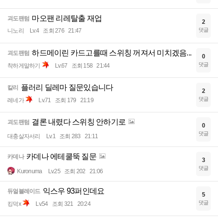
마오팬 리레탈출 재업
괴도팬텀
2
댓글
니노리
Lv.4
조회 276
21:47
하드메이린 카드고를때 스위칭 꺼져서 미치겠음...
괴도팬텀
0
댓글
착하게말하기
Lv.67
조회 158
21:44
플러리 딜레마 질문있습니다
칼리
2
댓글
레네가
Lv.71
조회 179
21:19
결론 내렸다 스위칭 안하기로
괴도팬텀
0
댓글
대충살자서리
Lv.1
조회 283
21:11
카데나 에테쿨뚝 질문
카데나
3
댓글
Kuronuma
Lv.25
조회 202
21:06
익스우 93퍼인데요
듀얼블레이드
5
댓글
킹덕x
Lv.54
조회 321
20:24