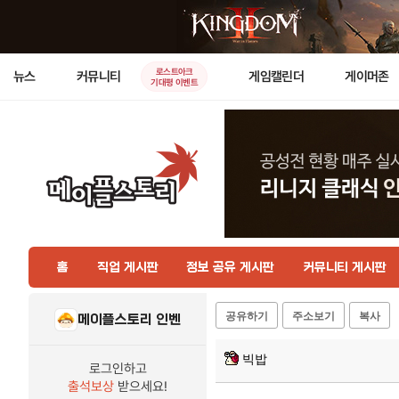
로스트아크
뉴스
커뮤니티
게임캘린더
게이머존
기대평 이벤트
홈
직업 게시판
정보 공유 게시판
커뮤니티 게시판
공유하기
주소보기
복사
메이플스토리 인벤
빅밥
로그인하고
출석보상
받으세요!