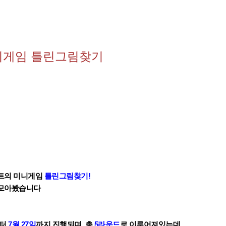
니게임 틀린그림찾기
트의 미니게임
틀린그림찾기!
 모아봤습니다
터
7월 27일
까지 진행되며,
총
5라운드
로 이루어져있는데