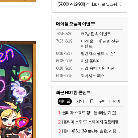
[57,600 -> 19,900] 액티브 제로 밀크쉐이크 250ml x 18개
메이플 오늘의 이벤트!
7/24~8/20
PC방 접속 이벤트
7/23~8/19
'미션 울티마' 관련 신규
이벤트
6/18~9/17
챌린저스 월드 시즌4
6/18~9/16
미션 울티마
6/18~9/16
신입 용병 지원 미션
6/18~9/15
제네시스 패스
최근 HOT한 콘텐츠
메이플
게임
IT
유머
연예
1
울티마 스쿼드 정보들 (테섭 기준)
2
[울티마 스쿼드] 스테이지 권장레벨, 잠재옵션표, 스킬퍼뎀, 장비 리스트 및 능력치 공유
3
[울티마]3-1~3-9 보만튀 효율, 경험치 공략 및 소소한 컨트롤 팁