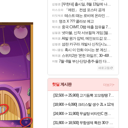
[무한대] 출시일, 8월 13일에 나오나
섭컬겜
「에린」 컨셉 포스터 공개
아스오라
테스트 때는 로비에 온라인 기능이 있는데
리밋제로
명조 X ??? 콜라보 예고
명조
중국 CXMT, D램 매출 점유율 7%…글로벌 4위로 부상
해외겜
넷마블, 신작 서브컬쳐 게임 [펄 인 블루] 티저 사이트 오픈
섭컬겜
AI발 원가 압박, 메인보드값 오르나
해외겜
섬란 카구라 개발사 신작 [시노비 넥서스] 연내 출시 예정
섭컬겜
혹시 이 만화 아시는 분 계신가요
애니클립
스위치2판 ‘몬헌 와일즈’, 30~40fps 목표 추정
해외겜
7월~8월 부산-단양-충주-울진 다녀왔어요~
여행
새로고침
핫딜
게시판
더보기+
[32,500 -> 25,900] 고기듬뿍 꼬꼬랑땡 700g x 3개
[18,900 -> 6,090] 크리스탈 생수 2L x 12개
[24,900 -> 11,900] 무설탕 비타민C 캔디 12가지맛 1kg
[31,800 -> 18,500] 무항생제 특란 30구 x 2세트