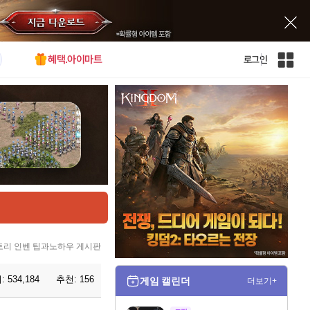
혜택.아이마트
로그인
인
벤
전
체
사
이
트
맵
리 인벤 팁과노하우 게시판
:
534,184
추천:
156
게임 캘린더
더보기+