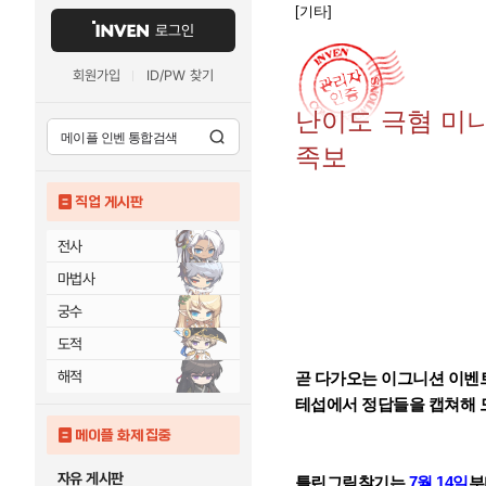
[기타]
로그인
회원가입
ID/PW 찾기
난이도 극혐 미
족보
직업 게시판
전사
마법사
궁수
도적
해적
곧 다가오는 이그니션 이벤
테섭에서 정답들을 캡쳐해
메이플 화제 집중
자유 게시판
틀린그림찾기는
7월 14일
부