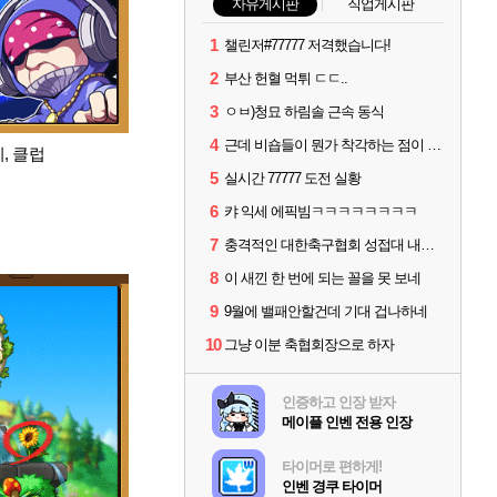
자유게시판
직업게시판
1
챌린저#77777 저격했습니다!
2
부산 헌혈 먹튀 ㄷㄷ..
3
ㅇㅂ)청묘 하림솔 근속 동식
4
근데 비숍들이 뭔가 착각하는 점이 있는데
, 클럽
5
실시간 77777 도전 실황
6
캬 익세 에픽빔ㅋㅋㅋㅋㅋㅋㅋㅋ
7
충격적인 대한축구협회 성접대 내역.jpg
8
이 새낀 한 번에 되는 꼴을 못 보네
9
9월에 밸패안할건데 기대 겁나하네
10
그냥 이분 축협회장으로 하자
인증하고 인장 받자
메이플 인벤 전용 인장
타이머로 편하게!
인벤 경쿠 타이머