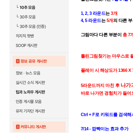
└
10추 모음
1, 2, 3 라운드
는
3개
└
30추 모음
4, 5 라운드
는
5개
의 다른 
└
30추 모음 (인증)
그림마다 다른 부분이
총 7
치지직 팟벤
SOOP 게시판
틀린그림찾기는 마우스로 
정보 공유 게시판
플레이 시 해상도가 1366 
정보 · 뉴스 모음
실시간 소식 게시판
나가
5라운드까지 마친 후
팁과 노하우 게시판
바로 나가면 경험치가 들어
인증 게시물 모음
유저 기자단 게시판
Ctrl + F로 키워드를 검
커뮤니티 게시판
7/14 - 깜빡이는 효과 추가