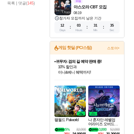
모집
목록
|
댓글(
145
)
아스오라 CBT 모집
08.19
참가자 모집까지 남은 기간
12
03
31
34
Days
Hours
Min
Sec
게임 핫딜 (PC/스팀)
스토어+
귀무자: 검의 길 예약 판매 중!
10% 할인과
이니&베니 혜택까지!
인벤게임즈 8월 특별 할인!
드래곤소드: 어웨이크닝 입점!
문명 7 특별 할인!
비스트 오브 리인카네이션 정식 출시!
커세어 코브 출시 기념 할인!
더 렐릭 퍼스트 가디언 정식 출시
베데스다 40주년 기념 할인 중!
마블 투혼 파이팅 소울즈 예약 판매 중!
캡콤 프렌차이즈 할인 진행 중!
캡콤 일부 상품 상시 할인
스타워즈 은하계 레이서
로블록스 기프트 카드 공식 입점
인기 퍼블리셔 모음!
스팀으로 만나는 드래곤소드!
조선&고려 DLC 출시 예정
게임프릭 신작 IP
해적'섬'을 발전시키자!
설화x하드코어 액션!
베데스다의 명작들을
마블 히어로 총 출동&화려한 격투!
몬헌, 바하 등 인기 IP를
몬헌 와일즈 & 드래곤즈 도그마2
인벤게임즈에서 10% 추가 적립
Robux를 가장 안전하고
최대 90% 할인가를 만나보세요!
네이버혜택과 함께 만나보세요!
50%할인&추가 적립까지!
네이버 혜택가와 함께 예약하세요!
할인&네이버혜택으로 만나보세요!
네이버페이 혜택과 만나보세요!
40주년 프로모션으로 만나보세요!
네이버 포인트 혜택까지!
할인가에 만나보세요!
일부 에디션 상시 할인!
혜택으로 예약 판매 중
편안하게 충전하세요
팰월드 Palworld
나 혼자만 레벨업
어라이즈 오버드라
이브 디럭스 에디션
5%
32,000
3,000
52,000
Solo Leveling Arise