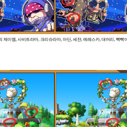
의 제이엠, 사비트라마, 크리슈라마, 아딘, 세쟌, 에레스카,
대머리, 빡빡이