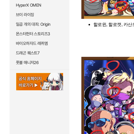
HyperX OMEN
브이 라이징
일곱 개의 대죄: Origin
할로윈, 할로캣, 카산드
몬스터헌터 스토리즈3
바이오하자드 레퀴엠
드래곤 퀘스트7
풋볼 매니저26