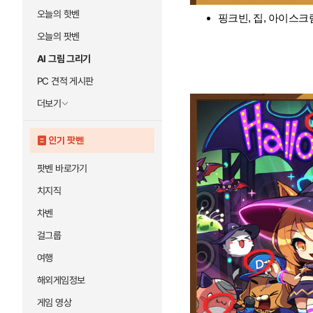
오늘의 핫벤
핑크빈, 집, 아이스크림,
오늘의 팟벤
AI 그림 그리기
PC 견적 게시판
더보기
인기 팟벤
팟벤 바로가기
치지직
차벤
걸그룹
여행
해외게임정보
게임 영상