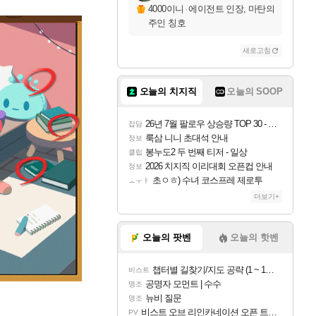
4000이니
·
에이전트 인장, 마탄의
주인 칭호
새로고침
오늘의 치지직
오늘의 SOOP
26년 7월 팔로우 상승량 TOP 30 - 월간 치지직
잡담
룩삼 니니 초대석 안내
정보
봉누도2 두 번째 티저 - 일상
클립
2026 치지직 이리대회 오픈컵 안내
정보
초ㅇㅎ) 수녀 코스프레 제로투
ㅗㅜㅑ
더보기+
오늘의 팟벤
오늘의 핫벤
챕터별 길찾기/지도 공략 (1 ~ 12장)
비스트
공명자 모먼트 | 수수
명조
뉴비 질문
명조
비스트 오브 리인카네이션 오픈 트레일러
PV