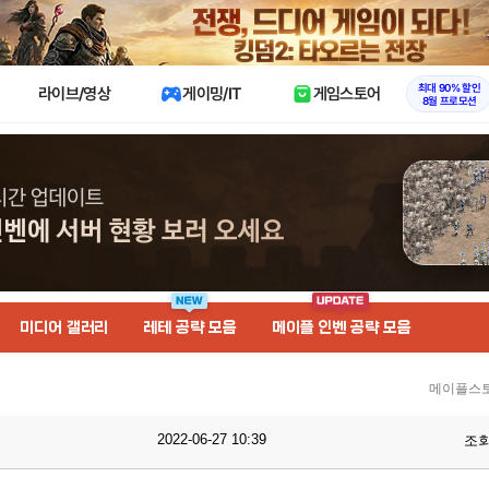
X
최대 90% 할인
라이브/영상
게이밍/IT
게임스토어
8월 프로모션
미디어 갤러리
레테 공략 모음
메이플 인벤 공략 모음
메이플스토
2022-06-27 10:39
조회