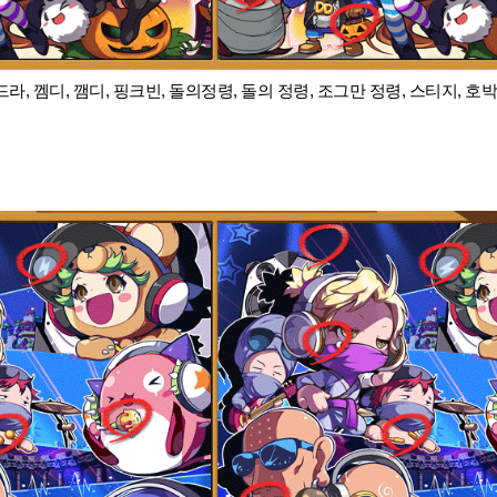
라, 껨디, 깸디, 핑크빈, 돌의정령, 돌의 정령, 조그만 정령, 스티지, 호박