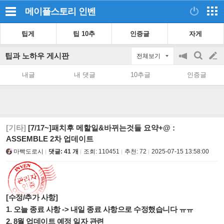
메이플스토리
인벤
팁게
팁 10추
인증글
자게
팁과 노하우 게시판
전체보기
공
검
글
지
색
내글
내 댓글
10추글
인증글
on/off
쓰
기
[기타]
[7/17~]패치후 메할일&바뀌는것들 요약+@ :
ASSEMBLE 2차 업데이트
마빡도로시
댓글: 41 개
조회:
110451
추천:
72
2025-07-15 13:58:00
[수정/추가 사항]
1. 오늘 종료 사항 -> 내일 종료 사항으로 수정했습니다 ㅠㅠ
2. 8월 업데이트 예정 일자 관련