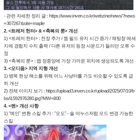
- 관련 자세한 정리 글 :
https://www.inven.co.kr/webzine/news/?news
=307267&site=maple
2. <트레저 헌터> & <축복의 룬> 개선
1) <트레저 헌터> : 천장 추가 /
젬 필드 유지 시간 증가 / 채팅창 메세
지에 경험치 수치 출력 / 다른 유저의 등장 사운드가 들리던 오류 수
정
3) <축복의 룬> : 맵 정중앙에 가장 가까운 위치에 생성되도록 개선
3. <오디움> 지역 지형 개선
1)
병목 현상 해소를 위해
어느 사냥터를 가도 비슷할 수 있도록 급
히 개선
2) 전체 이미지 보기 :
https://upload3.inven.co.kr/upload/2025/07/10/b
bs/i1592976280.jpg?MW=800
4. <렌> 개선 사항
1) "예인" 변환 스킬 추가 : "오도" - 솔 야누스처럼 모드 변경 가능한
스킬