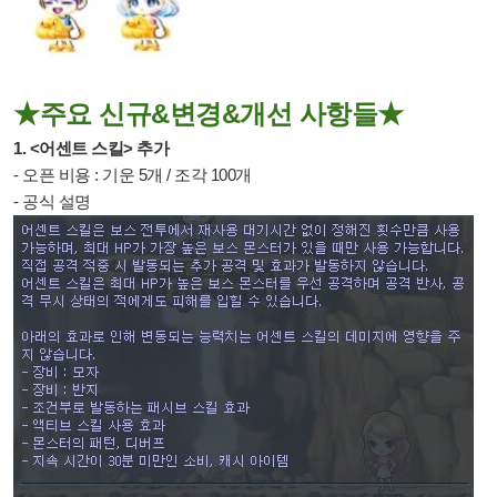
★주요 신규&변경&개선 사항들★
1. <어센트 스킬> 추가
- 오픈 비용 : 기운 5개 / 조각 100개
- 공식 설명