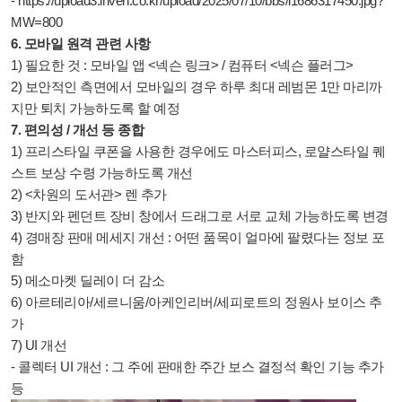
-
https://upload3.inven.co.kr/upload/2025/07/10/bbs/i1686317450.jpg?
MW=800
6.
모바일 원격 관련 사항
1) 필요한 것 : 모바일 앱 <넥슨 링크> / 컴퓨터 <넥슨 플러그>
2) 보안적인 측면에서 모바일의 경우 하루 최대 레범몬 1만 마리까
지만 퇴치 가능하도록 할 예정
7.
편의성 / 개선 등 종합
1)
프리스타일 쿠폰을 사용한 경우에도 마스터피스, 로얄스타일 퀘
스트 보상 수령 가능하도록 개선
2) <차원의 도서관> 렌 추가
3) 반지와 펜던트 장비 창에서 드래그로 서로 교체 가능하도록 변경
4) 경매장 판매 메세지 개선 : 어떤 품목이 얼마에 팔렸다는 정보 포
함
5) 메소마켓 딜레이 더 감소
6) 아르테리아/세르니움/아케인리버/세피로트의 정원사 보이스 추
가
7) UI 개선
- 콜렉터 UI 개선 : 그 주에 판매한 주간 보스 결정석 확인 기능 추가
등