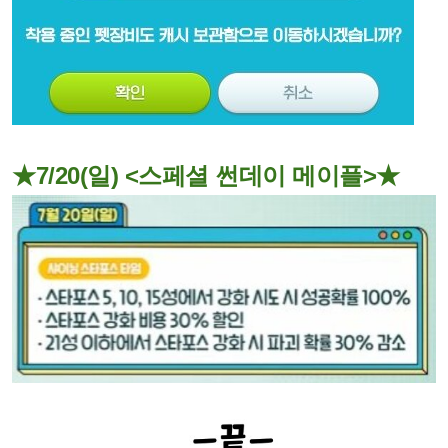
★7/20(일) <스페셜 썬데이 메이플>★