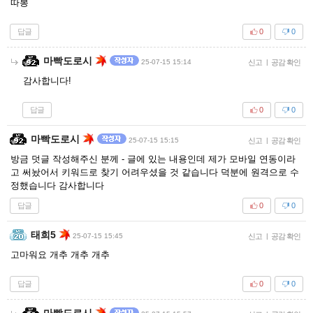
따봉
답글
0
0
마빡도로시
25-07-15 15:14
신고
|
공감 확인
감사합니다!
답글
0
0
마빡도로시
25-07-15 15:15
신고
|
공감 확인
방금 덧글 작성해주신 분께 - 글에 있는 내용인데 제가 모바일 연동이라
고 써놨어서 키워드로 찾기 어려우셨을 것 같습니다 덕분에 원격으로 수
정했습니다 감사합니다
답글
0
0
태희5
25-07-15 15:45
신고
|
공감 확인
고마워요 개추 개추 개추
답글
0
0
마빡도로시