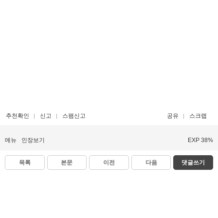
추천확인
신고
스팸신고
공유
스크랩
메뉴
인장보기
EXP 38%
목록
본문
이전
다음
댓글쓰기