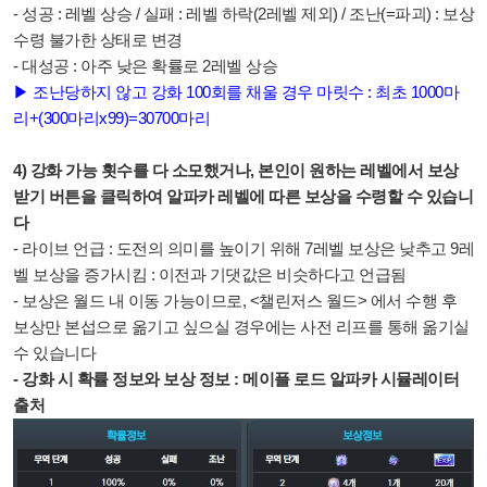
- 성공 : 레벨 상승 /
실패 : 레벨 하락(2레벨 제외) /
조난(=파괴) : 보상
수령 불가한 상태로 변경
- 대성공 : 아주 낮은 확률로 2레벨 상승
▶
조난당하지 않고 강화 100회를 채울 경우 마릿수 :
최초 1000마
리+(300마리x99)=30700마리
4) 강화 가능 횟수를 다 소모했거나, 본인이 원하는 레벨에서 보상
받기 버튼을 클릭하여 알파카 레벨에 따른 보상을 수령할 수 있습니
다
- 라이브 언급 : 도전의 의미를 높이기 위해 7레벨 보상은 낮추고 9레
벨 보상을 증가시킴 : 이전과 기댓값은 비슷하다고 언급됨
- 보상은 월드 내 이동 가능이므로, <챌린저스 월드> 에서 수행 후
보상만 본섭으로 옮기고 싶으실 경우에는 사전 리프를 통해 옮기실
수 있습니다
- 강화 시 확률 정보와 보상 정보 : 메이플 로드 알파카 시뮬레이터
출처