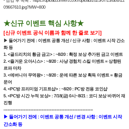
-
점검 후 목록 :
https://upload3.inven.co.kr/upload/2025/07/13/bbs/i12
09667610.jpg?MW=800
★신규 이벤트 핵심 사항★
[신규 이벤트 공식 이름과 함께 한 줄로 보기]
▶ 들어가기 전에 : 이벤트 공통 개선 / 신규 사항 : 이벤트 시작 간소
화 등
1.
<골드리치의 황금 금고> : ~8/20 : 확정 보상 추가된 금고 이벤트
2.
<즐거운 오아시스> :
~8/20
: 사냥 경험치 스킬 이벤트 = 상향된
르파 마차
3.
<에버니아 무역왕> :
~8/20
: 운에 따른 보상 획득 이벤트 = 황금
문어
4. <PC방 프리미엄 기프트샵> : ~8/20 : PC방 전용 코인샵
5. <PC방 시간 누적 보상> : 7/18(금) 0시~8/21 : 코디 보상 바뀌어 재
진행
---------------------------------------------------------------------
▶
들어가기 전에 : 이벤트 공통 개선 / 변경 사항 : 이벤트 시작
간소화 등