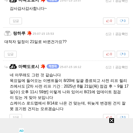
25-07-15 15:57
신고
|
공감 확인
감사감사감사합니다~
답글
0
0
랑하루
25-07-15 15:53
신고
|
공감 확인
대적자 일정이 21일로 바뀐건가요??
답글
0
0
마빡도로시
25-07-15 16:12
신고
|
공감 확인
네 아무래도 그런 것 같습니다
목요일에 들어오는 이벤트들이 8/20에 일괄 종료되고 사전 리프 릴리
즈에서도 [2차 사전 리프 기간 : 2025년 8월 21일(목) 점검 후 ~ 9월 17
일(수) 오후 11시 59분] 이렇게 나와 있어서 8/21에 업데이트 점검
이 있는 게 맞아 보입니다
쇼케이스 로드맵에서 8/14로 나온 건 맞는데, 뒤늦게 변경된 건지 잘
못 표기된 건지는 모르겠습니다
답글
0
0
마빡도로시
25-07-15 16:14
신고
|
공감 확인
AD