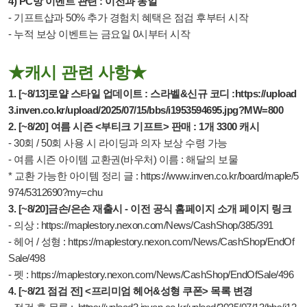
4) PC방 이벤트 관련 : 이전과 동일
- 기프트샵과 50% 추가 경험치 혜택은 점검 후부터 시작
- 누적 보상 이벤트는 금요일 0시부터 시작
★캐시 관련 사항★
1. [~8/13]로얄 스타일 업데이트 : 스라벨&신규 코디 :
https://upload
3.inven.co.kr/upload/2025/07/15/bbs/i1953594695.jpg?MW=800
2. [~8/20] 여름 시즌 <부티크 기프트> 판매 : 1개 3300 캐시
- 30회 / 50회 사용 시 라이딩과 의자 보상 수령 가능
- 여름 시즌 아이템 교환권(바우처) 이름 : 해달의 보물
* 교환 가능한 아이템 정리 글 :
https://www.inven.co.kr/board/maple/5
974/5312690?my=chu
3. [~8/20]금손/은손 재출시 - 이전 공식 홈페이지 소개 페이지 링크
- 의상 :
https://maplestory.nexon.com/News/CashShop/385/391
- 헤어 / 성형 :
https://maplestory.nexon.com/News/CashShop/EndOf
Sale/498
- 펫 :
https://maplestory.nexon.com/News/CashShop/EndOfSale/496
4. [~8/21 점검 전] <프리미엄 헤어&성형 쿠폰> 목록 변경