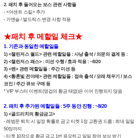
2. 패치 후 들어오는 보스 관련 사항들
- <어센트 스킬> 추가
- 가엔슬 / 발드릭스 변경 사항 적용
★패치 후 메할일 체크★
1. 기존과 동일한 메할일들
1) <챌린저스 월드> 관련 메할일들 : 사냥 출석 / 의문의 결계 등 :
2) <챌린저스 패스> : 미션 수행 / 효과 적용 : ~8/20
3) <렌> 관련 메할일들 : 주간 미션 등
4) <황혼빛 전야제> 관련 메할일들 : 접속 출석 / 모래 채우기 / 보스
코인 / 주간 큐브 구매 등
* VIP 부스터 이벤트(영겁의 황금 태엽)은 이어 진행되지 않음
2. 패치 후 추가된 메할일들 : 5주 동안 진행 : ~8/20
1) <골드리치의 황금금고>
- 레범몬 퇴치 시 일정 확률로 금고 티켓 1장 교환권 드롭 : 최대 일일
50장까지
- 티켓 10장으로 황금 금고 1번 응모하고 일일 참여 보상 받기