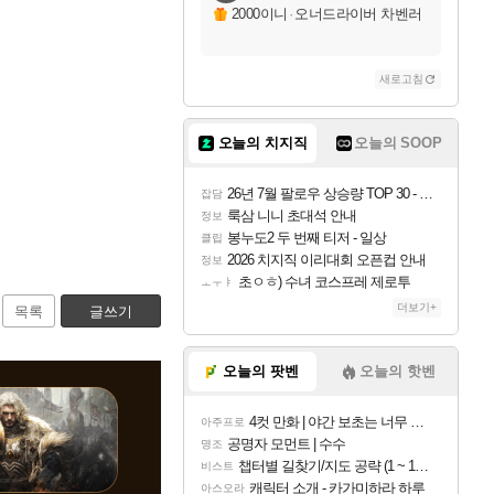
2000이니
·
오너드라이버 차벤러
새로고침
오늘의 치지직
오늘의 SOOP
26년 7월 팔로우 상승량 TOP 30 - 월간 치지직
잡담
룩삼 니니 초대석 안내
정보
봉누도2 두 번째 티저 - 일상
클립
2026 치지직 이리대회 오픈컵 안내
정보
초ㅇㅎ) 수녀 코스프레 제로투
ㅗㅜㅑ
더보기+
목록
글쓰기
오늘의 팟벤
오늘의 핫벤
4컷 만화 | 야간 보초는 너무 힘들어
아주프로
공명자 모먼트 | 수수
명조
챕터별 길찾기/지도 공략 (1 ~ 12장)
비스트
캐릭터 소개 - 카가미하라 하루
아스오라