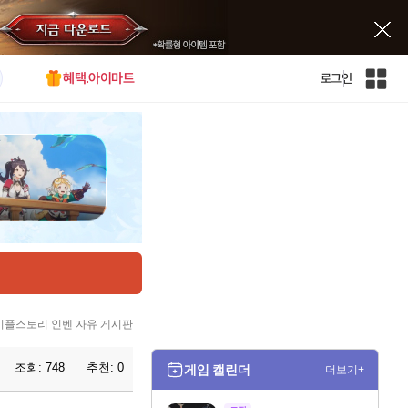
혜택.아이마트
로그인
인
벤
전
체
사
이
트
맵
이플스토리 인벤 자유 게시판
조회:
748
추천:
0
게임 캘린더
더보기+