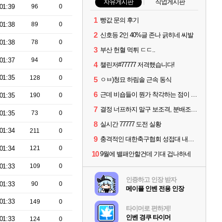
자유게시판
직업게시판
01:39
96
0
1
빵값 문의 후기
01:38
89
0
2
신호등 2인 40%글 존나 긁히네 씨발
01:38
78
0
3
부산 헌혈 먹튀 ㄷㄷ..
01:37
94
0
4
챌린저#77777 저격했습니다!
01:35
128
0
5
ㅇㅂ)청묘 하림솔 근속 동식
6
근데 비숍들이 뭔가 착각하는 점이 있는데
01:35
190
0
7
결정 너프하지 말구 보조격, 분배조율격수 막으면 좋겠다
01:35
73
0
8
실시간 77777 도전 실황
01:34
211
0
9
충격적인 대한축구협회 성접대 내역.jpg
01:34
121
0
10
9월에 밸패안할건데 기대 겁나하네
01:33
109
0
인증하고 인장 받자
01:33
90
0
메이플 인벤 전용 인장
01:33
149
0
타이머로 편하게!
인벤 경쿠 타이머
01:33
124
0