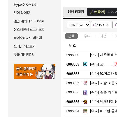
메이플스
HyperX OMEN
[순애좋아]
ㅇㅅ
인벤 전광판
브이 라이징
[먼고는제논]
I망
일곱 개의 대죄: Origin
10추글
[먼고는제논]
I망
몬스터헌터 스토리즈3
메이플스
전체
수다
테섭
바이오하자드 레퀴엠
번호
드래곤 퀘스트7
풋볼 매니저26
[수다]
사촌동생 부
6998660
[
[수다]
오..........
6998659
[수다]
51미트라 
6998658
[수다]
시발 소음 
6998657
6998656
[수다]
슬슬 라이트
[수다]
박제해줘 1
6998655
[수다]
메이린 혼
6998654