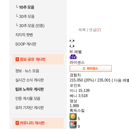
└
10추 모음
└
30추 모음
└
30추 모음 (인증)
목록
|
댓글(
2
)
치지직 팟벤
SOOP 게시판
레벨
정보 공유 게시판
라이센스
정보 · 뉴스 모음
경험치
실시간 소식 게시판
215,050
(20%)
/ 235,001
( 다음 레벨
포인트
팁과 노하우 게시판
이니
15,138
베니
3,518
인증 게시물 모음
명성
1,889
유저 기자단 게시판
획득스킬
5
커뮤니티 게시판
9