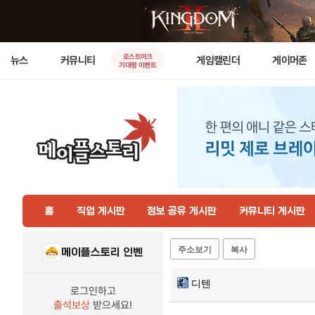
로스트아크
뉴스
커뮤니티
게임캘린더
게이머존
기대평 이벤트
홈
직업 게시판
정보 공유 게시판
커뮤니티 게시판
주소보기
복사
메이플스토리 인벤
디텐
로그인하고
출석보상
받으세요!