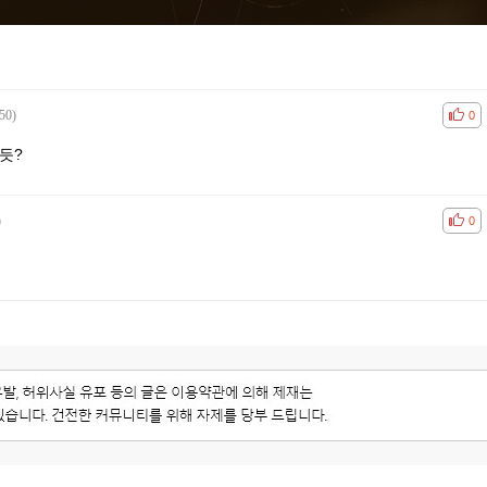
50)
공감
비공
0
듯?
)
공감
비공
0