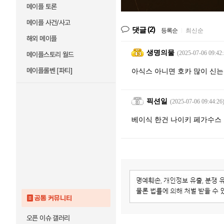
메이플 토론
메이플 사건/사고
(2)
댓글
등록순
|
최신순
해외 메이플
생명의물
(2025-07-06 09:42:
메이플스토리 월드
메이플롤벤 [파티]
아식스 아니면 호카 많이 신는
픽션일
(2025-07-06 09:44:26
베이식 한건 나이키 페가수스
공통 커뮤니티
오픈 이슈 갤러리