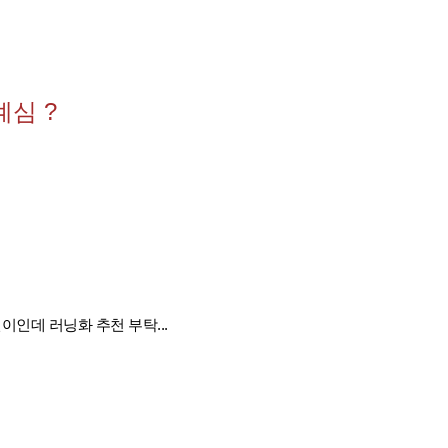
계심 ?
닌이인데 러닝화 추천 부탁...