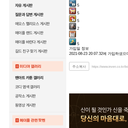
자유 게시판
5
5
질문과 답변 게시판
5
에오스 핼리오스 게시판
2
메이플 랜드 게시판
메이플 바란다 게시판
5
가입일 정보
길드 친구 찾기 게시판
2021-08-23 20:07:32에 가입하
미디어 갤러리
주소복사
https://www.inven.co.kr/
팬아트 카툰 갤러리
코디 염색 갤러리
공작소 게시판
동영상 게시판
메이플 관련 팟벤