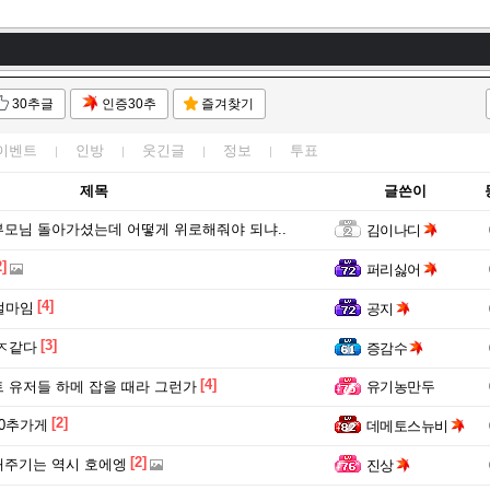
토리 인벤에 오신 것을 환영합니다~★
ㅇ
고스무디I-거공먹튀범입니다. 길드신청할 시 거르세요
30추글
인증30추
즐겨찾기
고스무디I-거공먹튀범입니다. 길드신청할 시 거르세요
토리 인벤에 오신 것을 환영합니다~★
이벤트
인방
웃긴글
정보
투표
제목
글쓴이
모님 돌아가셨는데 어떻게 위로해줘야 되냐..
김이나디
2]
퍼리싫어
[4]
얼마임
공지
[3]
ㅈ같다
증감수
[4]
 유저들 하메 잡을 때라 그런가
유기농만두
[2]
0추가게
데메토스뉴비
[2]
내주기는 역시 호에엥
진상