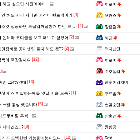
 하고 싶으면 사뒀어야제
히로이
[4]
 안 해도 시간 지나면 가격이 반토막이라
오커스
[2]
소컷 성공하면 도올억까당한거 한번 모아봐야지
망혼검
[2]
 멘헤라 코디글을 보고 해보고 싶었어
해딘
[2]
펫장비로 공마셋팅 둘다 해도 됨??
먹다남긴
[12]
락폭이 국장같내여
히로이
]
수호젤리
[13]
이린 124%인데
콩순이김치녀
[1]
잖아 <- 이말하는애들 옛날 비숍 모름?
꾸르밤
[5]
데나 노말 흉성 깼습니다
썬콜소령
매드무비짤 투척
망혼검
[8]
 샤타겠죠..?
듕랑공
[12]
친거 피드백한번 가능한메붕이있니..
Roid