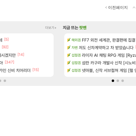
이전페이지
지금 뜨는
팟벤
더보기+
[5]
[1]
 다녀왔습니다.
네
(15시즌PTR) 악마술사 5경이 뜨
FF7 외전 세계관, 완결편에 집결
디아4
해외겜
[92]
터 공개
빵 가격이 24500원 이라길래 결제 취소하
저도 신차계약하고 차 받았습니다
메이플
차벤
[14]
[45]
 계시겠지만
기습하는 법
너넨 대난 함부로 가지 마라..
라이자 AI 채팅 RPG 게임 [Ryza
로아
섭컬겜
[347]
아
치노트 (8/5)
Ptr신규무기 인검이라길래 뭔가했
섬란 카구라 개발사 신작 [시노비 넥서
디아4
섭컬겜
[15]
[1
가인 신비 치어리더
카네이션 정보/공략글 모음
게이머라면 필수로 알아야 할 것
넷마블, 신작 서브컬쳐 게임 [펄 인 블루
메이플
섭컬겜