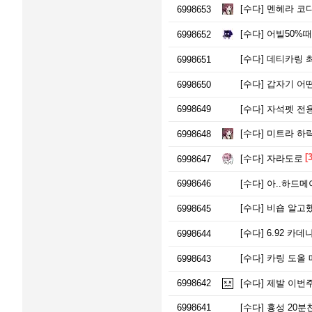
[수다]
멘헤라 코디
6998653
[수다]
어빌50%때
6998652
[수다]
데티카링 최
6998651
[수다]
갑자기 어떤
6998650
6998649
[수다]
자석펫 전용
[수다]
미트라 하
6998648
[3
[수다]
자라도로
6998647
6998646
[수다]
아..하드메
[수다]
비숍 알고했
6998645
[수다]
6.92 카
6998644
[수다]
카링 도올 
6998643
6998642
[수다]
제발 이번주
6998641
[수다]
흉성 20분