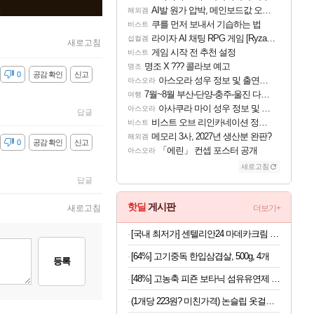
AI발 원가 압박, 메인보드값 오르나
해외겜
쿠를 먼저 보내서 기습하는 법
비스트
라이자 AI 채팅 RPG 게임 [RyzaChat: AI] 공개
섭컬겜
새로고침
게임 시작 전 추천 설정
비스트
명조 X ??? 콜라보 예고
명조
감
0
공감 확인
신고
아스오라 성우 정보 및 출연작 모음
아스오라
7월~8월 부산-단양-충주-울진 다녀왔어요~
여행
아사쿠라 마이 성우 정보 및 주요 필모
아스오라
답글
비스트 오브 리인카네이션 정보/공략글 모음
비스트
메모리 3사, 2027년 생산분 완판?
해외겜
감
0
공감 확인
신고
「에린」 컨셉 포스터 공개
아스오라
새로고침
답글
핫딜
게시판
새로고침
더보기+
[국내 최저가] 센텔리안24 마데카크림 하이드라카밍 (50ml x2, 15ml x1, 1ml x2)
[64%] 고기중독 한입삼겹살, 500g, 4개
등록
[48%] 고농축 피죤 보타닉 섬유유연제 프리지아 자몽, 1.3L, 4개
(1개당 223원? 미친가격) 논슬립 옷걸이 x 40개