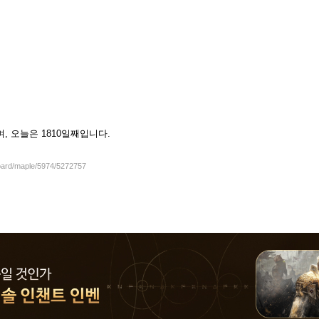
셨으며, 오늘은 1810일째입니다.
board/maple/5974/5272757