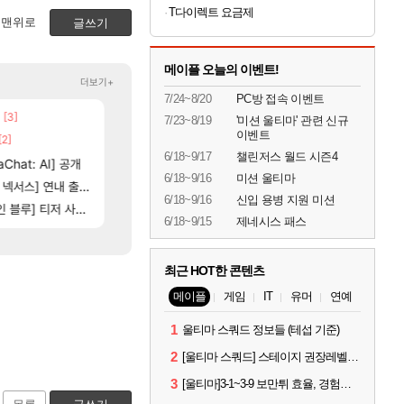
T다이렉트 요금제
맨위로
글쓰기
메이플 오늘의 이벤트!
더보기+
7/24~8/20
PC방 접속 이벤트
[3]
[5]
[6]
네요
Ssf 정의를 내려 버린 디시인
챕터별 길찾기/지도 공략 (1 ~ 12장)
디아4
비스트
7/23~8/19
'미션 울티마' 관련 신규
이벤트
[2]
[205]
[96]
고 나왔다
100:8 보다 효율이 좋은 상향된 아제나 ㄷㄷ
4컷 만화 | 야간 보초는 너무 힘들어
로아
아주프로
6/18~9/17
챌린저스 월드 시즌4
[135]
Chat: AI] 공개
우리 나라의 주적은??
테스트 때는 로비에 온라인 기능이 있는데
메이플
리밋제로
6/18~9/16
미션 울티마
[5]
[81]
는데
스] 연내 출시 예정
빵값 문의 후기
스위치2판 ‘몬헌 와일즈’, 30~40fps 목표 추
메이플
해외겜
6/18~9/16
신입 용병 지원 미션
16]
[76]
] 티저 사이트 오픈
레테 재사용 17번 터짐
비스트 오브 리인카네이션 오픈 트레일러
메이플
PV
6/18~9/15
제네시스 패스
최근 HOT한 콘텐츠
메이플
게임
IT
유머
연예
1
울티마 스쿼드 정보들 (테섭 기준)
2
[울티마 스쿼드] 스테이지 권장레벨, 잠재옵션표, 스킬퍼뎀, 장비 리스트 및 능력치 공유
3
[울티마]3-1~3-9 보만튀 효율, 경험치 공략 및 소소한 컨트롤 팁