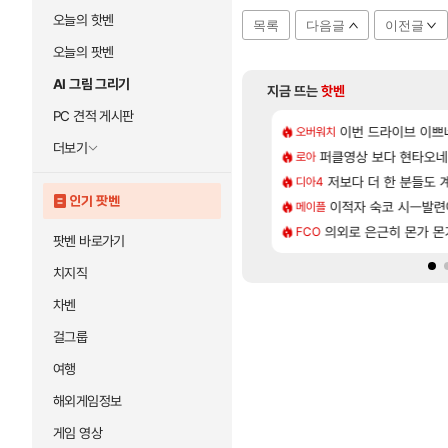
오늘의 핫벤
목록
다음글
이전글
오늘의 팟벤
AI 그림 그리기
지금 뜨는
핫벤
PC 견적 게시판
[6]
정의를 내려 버린 디시인
 길찾기/지도 공략 (1 ~ 12장)
7년만에 가족여행을
이번 드라이브 이쁘
오버워치
여행
더보기
[96]
 보다 효율이 좋은 상향된 아제나 ㄷㄷ
컷 만화 | 야간 보초는 너무 힘들어
퍼클영상 보다 현타오네
「에린」 컨셉 포스
로아
아스오라
[135]
라의 주적은??
스트 때는 로비에 온라인 기능이 있는데
저보다 더 한 분들도
쿠를 먼저 보내서 
디아4
비스트
인기 팟벤
[81]
의 후기
2판 ‘몬헌 와일즈’, 30~40fps 목표 추정
이적자 숙코 시ㅡ발련
리싱크드 1.06 패
메이플
리싱크드
[76]
사용 17번 터짐
 오브 리인카네이션 오픈 트레일러
의외로 은근히 몬가 몬
비스트 오브 리인
FCO
비스트
팟벤 바로가기
치지직
차벤
걸그룹
여행
해외게임정보
게임 영상