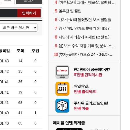
목록
글쓰기
4
[하루1소재] 그래서 메포샵, 모멘텀 효율 얼마나 좋음?
5
일루전 링 꿀팁
입력하기
6
내가 뉴비때 몰랐었던 보스 꿀팁들
7
엥?? 마빌 안가도 분해가 되네요?
8
사냥터 자리찾기 미세팁 (섭첸 팁)
9
앱) 보스 수익 자동 기록 및 분석, 스케줄러 알림
등록일
조회
추천
10
(추가) 울티마 카오스 2-4 ~ 3-10까지 공략 스펙 및 팁 공유
01:43
14
0
PC 견적이 궁금하다면?
01:42
35
0
IT인벤 견적게시판
01:41
36
0
매일매일,
인벤 출석체크!
01:41
19
0
01:41
68
0
주사위 굴리고 포인트!
인벤 마블
01:40
41
1
메이플 인벤 화제글
01:40
65
0