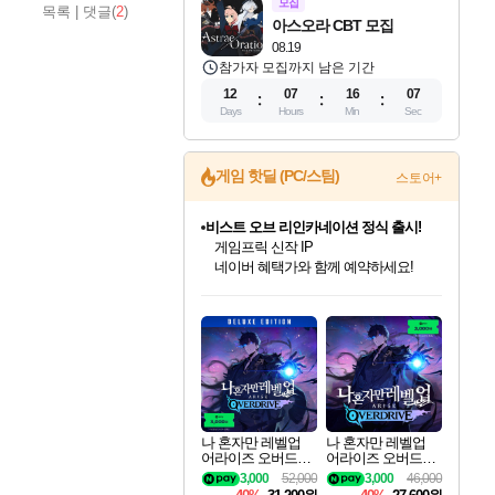
모집
목록
|
댓글(
2
)
아스오라 CBT 모집
08.19
참가자 모집까지 남은 기간
12
07
16
05
Days
Hours
Min
Sec
게임 핫딜 (PC/스팀)
스토어+
비스트 오브 리인카네이션 정식 출시!
게임프릭 신작 IP
네이버 혜택가와 함께 예약하세요!
인벤게임즈 8월 특별 할인!
드래곤소드: 어웨이크닝 입점!
문명 7 특별 할인!
귀무자: 검의 길 예약 판매 중!
커세어 코브 출시 기념 할인!
더 렐릭 퍼스트 가디언 정식 출시
베데스다 40주년 기념 할인 중!
마블 투혼 파이팅 소울즈 예약 판매 중!
캡콤 프렌차이즈 할인 진행 중!
캡콤 일부 상품 상시 할인
스타워즈 은하계 레이서
로블록스 기프트 카드 공식 입점
인기 퍼블리셔 모음!
스팀으로 만나는 드래곤소드!
조선&고려 DLC 출시 예정
10% 할인과
해적'섬'을 발전시키자!
설화x하드코어 액션!
베데스다의 명작들을
마블 히어로 총 출동&화려한 격투!
몬헌, 바하 등 인기 IP를
몬헌 와일즈 & 드래곤즈 도그마2
인벤게임즈에서 10% 추가 적립
Robux를 가장 안전하고
최대 90% 할인가를 만나보세요!
네이버혜택과 함께 만나보세요!
50%할인&추가 적립까지!
이니&베니 혜택까지!
할인&네이버혜택으로 만나보세요!
네이버페이 혜택과 만나보세요!
40주년 프로모션으로 만나보세요!
네이버 포인트 혜택까지!
할인가에 만나보세요!
일부 에디션 상시 할인!
혜택으로 예약 판매 중
편안하게 충전하세요
나 혼자만 레벨업
나 혼자만 레벨업
어라이즈 오버드라
어라이즈 오버드라
이브 디럭스 에디션
이브 Solo Leveling A
3,000
52,000
3,000
46,000
Solo Leveling Arise
rise