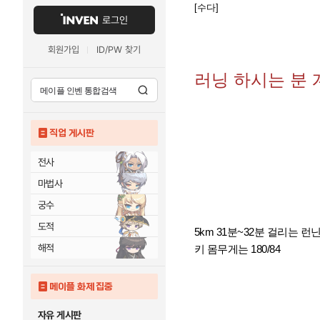
[수다]
로그인
회원가입
ID/PW 찾기
러닝 하시는 분 
직업 게시판
전사
마법사
궁수
도적
5km 31분~32분 걸리는 런
해적
키 몸무게는 180/84
메이플 화제 집중
자유 게시판