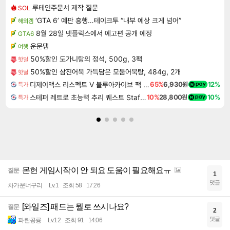
루테인주문서 제작 질문
SOL
‘GTA 6’ 예판 흥행…테이크투 “내부 예상 크게 넘어”
해외겜
8월 28일 넷플릭스에서 예고편 공개 예정
GTA6
운문댐
여행
50%할인 도가니탕의 정석, 500g, 3팩
핫딜
50%할인 삼진어묵 가득담은 모둠어묵탕, 484g, 2개
핫딜
디제이맥스 리스펙트 V 블루아카이브 팩 DJMAX RESPECT V Blue Archive Pack DLC
65%
6,930원
12%
특가
스테퍼 레트로 초능력 추리 퀘스트 Staffer Retro A Supernatural Mystery Quest
10%
28,800원
10%
특가
몬헌 게임시작이 안 되요 도움이 필요해요ㅠ
질문
1
댓글
차가운너구리
Lv.1
조회 58
17:26
[와일즈] 패드는 뭘로 쓰시나요?
질문
2
댓글
파란공룡
Lv.12
조회 91
14:06