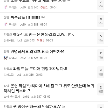
오늘 무료로 바꿔고 새로나온 dlc들
잡담
7
댓글
루이든
Lv.80
조회 840
추천 1
08-04
특수납도 !!!!!!!!!!!!!!!!!!
잡담
9
댓글
루이든
Lv.80
조회 381
08-04
챗GPT로 만든 몬헌 와일즈 DB입니다.
와일즈
5
댓글
장운아크
Lv.3
조회 543
추천 1
08-03
안녕하세요 와일즈 요즘 어떤가요
잡담
2
댓글
김억지
Lv.82
조회 526
08-03
와일즈 늅 드디어 헌랭 100 넘다..!!
와일즈
4
댓글
깍찌123
Lv.1
조회 316
08-03
몬헌 와일즈) 타마미츠네 잡고 그 뒤로 안했는데 복귀
잡담
2
하려면 뭐부터..?
댓글
술마신비둘기
Lv.61
조회 387
08-02
퀸 방어구 해금 왜 안될까요??
와일즈