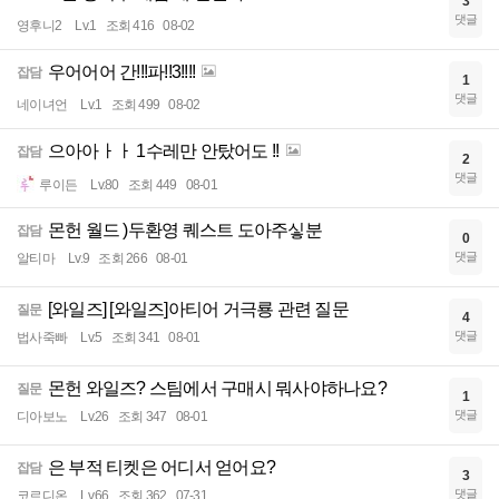
3
댓글
영후니2
Lv.1
조회 416
08-02
우어어어 간!!!파!!3!!!!
잡담
1
댓글
네이녀언
Lv.1
조회 499
08-02
으아아ㅏㅏ 1수레만 안탔어도 !!
잡담
2
댓글
루이든
Lv.80
조회 449
08-01
몬헌 월드 )두환영 퀘스트 도아주싷분
잡담
0
댓글
알티마
Lv.9
조회 266
08-01
[와일즈] [와일즈]아티어 거극룡 관련 질문
질문
4
댓글
법사죽빠
Lv.5
조회 341
08-01
몬헌 와일즈? 스팀에서 구매시 뭐사야하나요?
질문
1
댓글
디아보노
Lv.26
조회 347
08-01
은 부적 티켓은 어디서 얻어요?
잡담
3
댓글
코르디온
Lv.66
조회 362
07-31