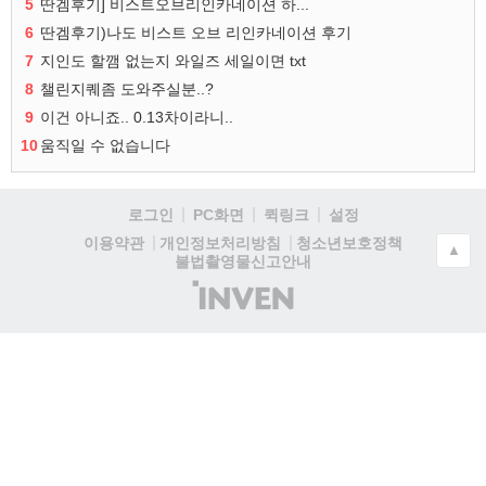
5
딴겜후기] 비스트오브리인카네이션 하...
6
딴겜후기)나도 비스트 오브 리인카네이션 후기
7
지인도 할깸 없는지 와일즈 세일이면 txt
8
챌린지퀘좀 도와주실분..?
9
이건 아니죠.. 0.13차이라니..
10
움직일 수 없습니다
로그인
PC화면
퀵링크
설정
청소년보호정책
이용약관
개인정보처리방침
▲
불법촬영물신고안내
(주)
인
벤