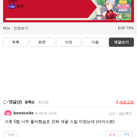
인벤러
발라
메뉴
인장보기
EXP 79%
목록
본문
이전
다음
댓글쓰기
댓글
(2)
등록순
|
최신순
새로고침
bentonite
26-06-06 13:40
신고
|
공감 확인
가호 5렙 너무 좋아했습죠 진짜 개꿀 스킬 이였는데 (아이스본)
답글
0
0