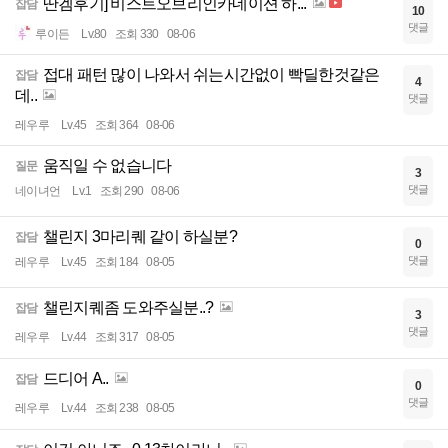
딴겜후기] 비스트오브리인카네이션 하...
잡담
10
댓글
루이든
Lv.80
조회 330
08-06
접대 패턴 많이 나와서 쉬는시간없이 빡딜한것같은
잡담
4
데..
댓글
레우루
Lv.45
조회 364
08-06
움직일 수 없습니다
질문
3
댓글
네이녀언
Lv.1
조회 290
08-06
챌린지 3마리퀘 같이 하실분?
잡담
0
댓글
레우루
Lv.45
조회 184
08-05
챌린지퀘좀 도와주실분..?
잡담
3
댓글
레우루
Lv.44
조회 317
08-05
드디어 A..
잡담
0
댓글
레우루
Lv.44
조회 238
08-05