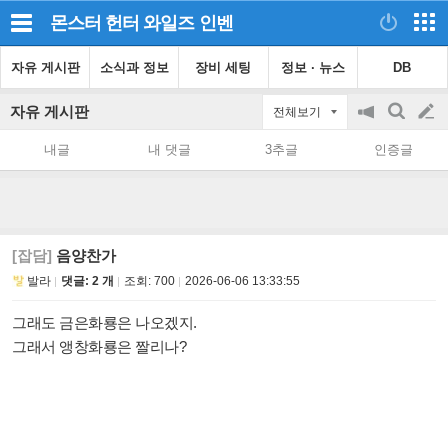
몬스터 헌터 와일즈
인벤
자유 게시판
소식과 정보
장비 세팅
정보 · 뉴스
DB
자유 게시판
전체보기
공
검
글
지
색
내글
내 댓글
3추글
인증글
on/off
쓰
기
[잡담]
음양찬가
발라
댓글: 2 개
조회:
700
2026-06-06 13:33:55
그래도 금은화룡은 나오겠지.
그래서 앵창화룡은 짤리나?