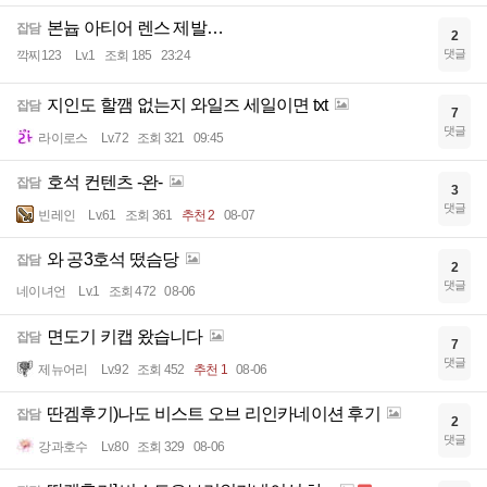
본늅 아티어 렌스 제발…
잡담
2
댓글
깍찌123
Lv.1
조회 185
23:24
지인도 할깸 없는지 와일즈 세일이면 txt
잡담
7
댓글
라이로스
Lv.72
조회 321
09:45
호석 컨텐츠 -완-
잡담
3
댓글
빈레인
Lv.61
조회 361
추천 2
08-07
와 공3호석 떴슴당
잡담
2
댓글
네이녀언
Lv.1
조회 472
08-06
면도기 키캡 왔습니다
잡담
7
댓글
제뉴어리
Lv.92
조회 452
추천 1
08-06
딴겜후기)나도 비스트 오브 리인카네이션 후기
잡담
2
댓글
강과호수
Lv.80
조회 329
08-06