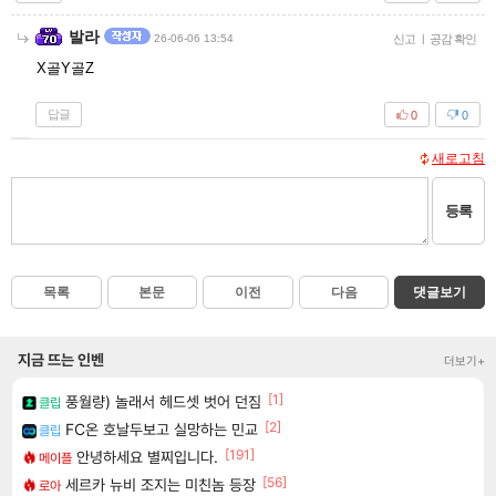
발라
26-06-06 13:54
신고
|
공감 확인
X골Y골Z
답글
0
0
새로고침
등록
목록
본문
이전
다음
댓글보기
지금 뜨는 인벤
더보기+
[1]
풍월량) 놀래서 헤드셋 벗어 던짐
클립
[2]
FC온 호날두보고 실망하는 민교
클립
[191]
안녕하세요 별찌입니다.
메이플
[56]
세르카 뉴비 조지는 미친놈 등장
로아