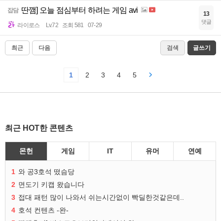
딴깸] 오늘 점심부터 하려는 게임 avi
잡담
13
댓글
라이로스
Lv.72
조회 581
07-29
최근
다음
검색
글쓰기
1
2
3
4
5
최근 HOT한 콘텐츠
몬헌
게임
IT
유머
연예
1
와 공3호석 떴슴당
2
면도기 키캡 왔습니다
3
접대 패턴 많이 나와서 쉬는시간없이 빡딜한것같은데..
4
호석 컨텐츠 -완-