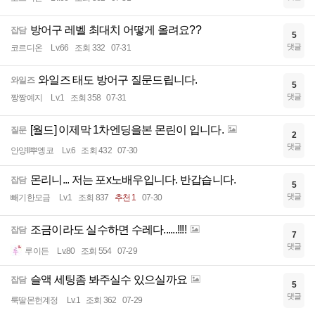
방어구 레벨 최대치 어떻게 올려요??
잡담
5
댓글
코르디온
Lv.66
조회 332
07-31
와일즈 태도 방어구 질문드립니다.
와일즈
5
댓글
짱짱예지
Lv.1
조회 358
07-31
[월드] 이제막 1차엔딩을본 몬린이 입니다.
질문
2
댓글
안양ll뿌엥코
Lv.6
조회 432
07-30
몬리니... 저는 포x노배우입니다. 반갑습니다.
잡담
5
댓글
빼기한모금
Lv.1
조회 837
추천 1
07-30
조금이라도 실수하면 수레다......!!!!
잡담
7
댓글
루이든
Lv.80
조회 554
07-29
슬액 세팅좀 봐주실수 있으실까요
잡담
5
댓글
룩딸몬헌계정
Lv.1
조회 362
07-29