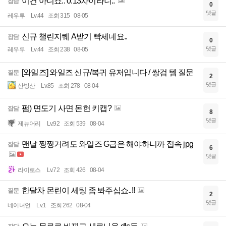
이건 아니죠.. 0.13차이라니..
잡담
0
댓글
레우루
Lv.44
조회 315
08-05
신규 챌린지퀘 A받기 빡세네요..
잡담
0
댓글
레우루
Lv.44
조회 238
08-05
[와일즈] 와일즈 신규/복귀 유저입니다 / 쌍검 템 질문
질문
2
댓글
산방산
Lv.85
조회 278
08-04
펌) 면도기 사면 몬헌 키캡?
잡담
8
댓글
제뉴어리
Lv.92
조회 539
08-04
맨날 찡찡거려도 와일즈 G급은 해야하니까 접속 jpg
잡담
6
댓글
라이로스
Lv.72
조회 426
08-04
한달차 몬린이 세팅 좀 봐주십쇼..!!
질문
2
댓글
네이녀언
Lv.1
조회 262
08-04