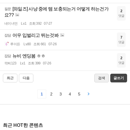
[와일즈] 사냥 중에 템 보충되는거 어떻게 하는건가
질문
2
요??
댓글
네이녀언
Lv.1
조회 392
07-27
어우 입벌리고 뛰는것봐
잡담
7
댓글
루이든
Lv.80
조회 661
07-26
뉴비 엔딩봄 ㅎㅎ
잡담
2
댓글
깍찌123
Lv.1
조회 399
07-26
최근
다음
검색
글쓰기
1
2
3
4
5
최근 HOT한 콘텐츠