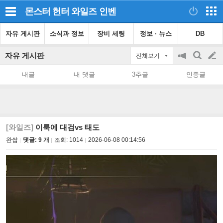
몬스터 헌터 와일즈
인벤
자유 게시판
소식과 정보
장비 세팅
정보 · 뉴스
DB
자유 게시판
전체보기
공
검
글
지
색
내글
내 댓글
3추글
인증글
on/off
쓰
기
[와일즈]
이룩에 대검vs 태도
완쌉
댓글: 9 개
조회:
1014
2026-06-08 00:14:56