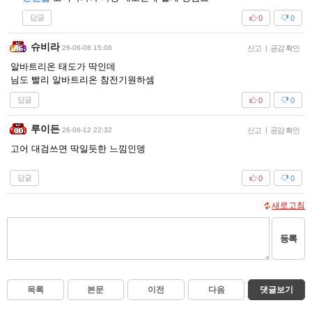
답글
0
0
슈비라
26-06-08 15:06
신고
|
공감 확인
알바트리온 태도가 딱인데
님도 빨리 알바트리온 참전기원하셈
답글
0
0
루이든
26-06-12 22:32
신고
|
공감 확인
고어 대검쓰면 딱일듯한 느낌인뎅
답글
0
0
새로고침
등록
목록
본문
이전
다음
댓글보기