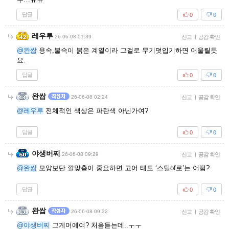
답글
0
0
레우루
26-06-08 01:39
신고
|
공감 확인
@완쌉
용속,불속이 붉은 계열이라 그걸로 무기덧입기하면 어울릴듯
요.
답글
0
0
완쌉
26-06-08 02:24
신고
|
공감 확인
@레우루
전체적인 색상은 파란색 아닌가여?
답글
0
0
야생버찌
26-06-08 09:29
신고
|
공감 확인
@완쌉
모양보단 깔맞춤이 중요하면 고어 태도 ‘스틸of로’는 어떰?
답글
0
0
완쌉
26-06-08 09:32
신고
|
공감 확인
@야생버찌
그게머에여? 처음듣는데..ㅜㅜ