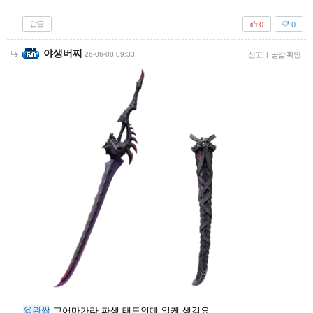
답글
0
0
야생버찌
26-06-08 09:33
신고
|
공감 확인
@완쌉
고어마가라 파생 태도인데 일케 생김요