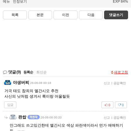
메뉴
인장보기
EXP 84%
목록
본문
이전
다음
댓글쓰기
댓글
(9)
등록순
|
최신순
새로고침
야생버찌
26-06-08 00:18
신고
|
공감 확인
거극 태도 참죄의 엘간시오 추천
사신의 낫처럼 생겨서 룩이랑 어울릴듯
답글
0
0
완쌉
26-06-08 00:20
신고
|
공감 확인
안그래도 쓰고있긴한데 엘간시오 색상 파란색이라서 먼가 애매하기
두…ㅠㅠ