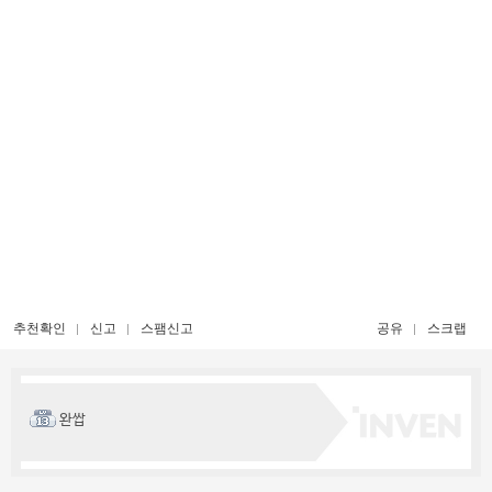
추천확인
신고
스팸신고
공유
스크랩
완쌉