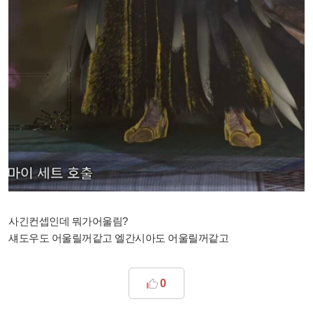
사긴컨셉인데 뭐가어울림?
섀도우도 어울릴꺼같고 엘간시아도 어울릴꺼같고
0