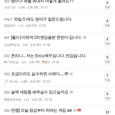
방어구 레벨 최대치 어떻게 올려요??
잡담
5
댓글
코르디온
Lv.66
조회 293
07-31
와일즈 태도 방어구 질문드립니다.
와일즈
5
댓글
짱짱예지
Lv.1
조회 305
07-31
[월드] 이제막 1차엔딩을본 몬린이 입니다.
질문
2
댓글
안양ll뿌엥코
Lv.6
조회 359
07-30
몬리니... 저는 포x노배우입니다. 반갑습니다.
잡담
5
댓글
빼기한모금
Lv.1
조회 766
추천 1
07-30
조금이라도 실수하면 수레다......!!!!
잡담
7
댓글
루이든
Lv.80
조회 497
07-29
슬액 세팅좀 봐주실수 있으실까요
잡담
5
댓글
룩딸몬헌계정
Lv.1
조회 331
07-29
딴깸] 오늘 점심부터 하려는 게임 avi
잡담
13