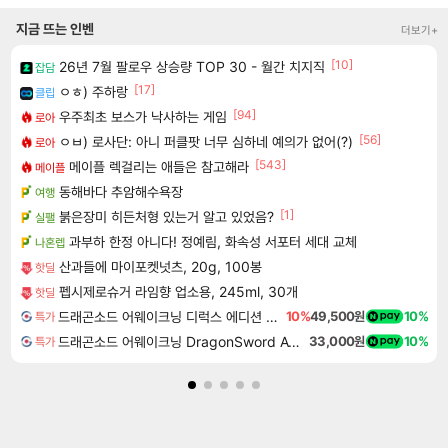
지금 뜨는 인벤
더보기+
[10]
26년 7월 팔로우 상승량 TOP 30 - 월간 치지직
잡담
[17]
ㅇㅎ) 주하랑
클립
[94]
우주최초 보스가 낙사하는 게임
로아
[56]
ㅇㅂ) 로사단: 아니 퍼클팟 너무 심하네 예의가 없어(?)
로아
[543]
메이플 렉걸리는 애들은 참고해라
메이플
동해바다 추암해수욕장
여행
[1]
붉은장미 히든처형 있는거 알고 있었음?
실팰
과부하 한정 아니다! 정예림, 화속성 서포터 세대 교체
나혼렙
산과들에 마이포켓넛츠, 20g, 100봉
핫딜
펩시제로슈거 라임향 업소용, 245ml, 30개
핫딜
드래곤소드 어웨이크닝 디럭스 에디션 DragonSword Awakening Deluxe Edition
10%
49,500원
10%
특가
드래곤소드 어웨이크닝 DragonSword Awakening
33,000원
10%
특가