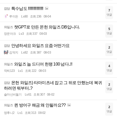
특수납도 !!!!!!!!!!!!!!!!!!
잡담
7
댓글
루이든
Lv.80
조회 236
08-04
챗GPT로 만든 몬헌 와일즈 DB입니다.
와일즈
5
댓글
장운아크
Lv.3
조회 337
08-03
안녕하세요 와일즈 요즘 어떤가요
잡담
2
댓글
김억지
Lv.82
조회 387
08-03
와일즈 늅 드디어 헌랭 100 넘다..!!
와일즈
4
댓글
깍찌123
Lv.1
조회 222
08-03
몬헌 와일즈) 타마미츠네 잡고 그 뒤로 안했는데 복귀
잡담
2
하려면 뭐부터..?
댓글
술마신비둘기
Lv.61
조회 307
08-02
퀸 방어구 해금 왜 안될까요??
와일즈
2
댓글
영후니2
Lv.1
조회 313
08-02