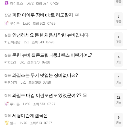
댓글
라이로스
Lv.72
조회 527
07-29
파판 아이루 장비 dlc로 라도팔지
잡담
7
댓글
루이든
Lv.80
조회 362
07-29
안녕하세요 몬헌 처음시작한 뉴비입니다!
질문
1
댓글
치킨이정답
Lv.1
조회 343
07-28
몬헌 뉴비 질문드립니둥..! 랜스 어떤가여..?
질문
4
댓글
깍찌123
Lv.1
조회 370
07-28
와일즈는 무기 덧입는 장비없나요?
질문
4
댓글
짱짱예지
Lv.1
조회 366
07-28
와일즈 대검 이런모션도 있었군여 ??
잡담
12
댓글
루이든
Lv.80
조회 673
07-27
세팅이란게 결국은
잡담
9
댓글
발라
Lv.70
조회 613
07-27