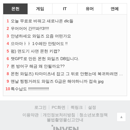
몬헌
게임
IT
유머
연예
1
오늘 무료로 바꿔고 새로나온 dlc들
2
우어어어 간!!!파!!3!!!!
3
안녕하세요 와일즈 요즘 어떤가요
4
으아아ㅏㅏ 1수레만 안탔어도 !!
5
펌) 면도기 사면 몬헌 키캡?
6
챗GPT로 만든 몬헌 와일즈 DB입니다.
7
퀸 방어구 해금 왜 안될까요??
8
몬헌 와일즈) 타마미츠네 잡고 그 뒤로 안했는데 복귀하려면 뭐부터..?
9
맨날 찡찡거려도 와일즈 G급은 해야하니까 접속 jpg
10
특수납도 !!!!!!!!!!!!!!!!!!
로그인
PC화면
퀵링크
설정
청소년보호정책
이용약관
개인정보처리방침
▲
불법촬영물신고안내
(주)