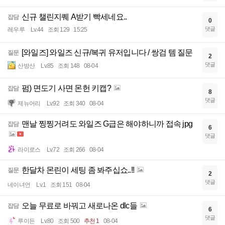
신규 챌린지퀘 A받기 빡세네요..
잡담
0
댓글
레우루
Lv.44
조회 129
15:25
[와일즈] 와일즈 신규/복귀 유저입니다 / 쌍검 템 질문
질문
2
댓글
산방산
Lv.85
조회 148
08-04
펌) 면도기 사면 몬헌 키캡?
잡담
8
댓글
제뉴어리
Lv.92
조회 340
08-04
맨날 찡찡거려도 와일즈 G급은 해야하니까 접속 jpg
잡담
6
댓글
라이로스
Lv.72
조회 266
08-04
한달차 몬린이 세팅 좀 봐주십쇼..!!
질문
2
댓글
네이녀언
Lv.1
조회 151
08-04
오늘 무료로 바꿔고 새로나온 dlc들
잡담
6
댓글
루이든
Lv.80
조회 500
추천 1
08-04