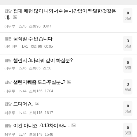
접대 패턴 많이 나와서 쉬는시간없이 빡딜한것같은
잡담
0
데..
댓글
레우루
Lv.45
조회 96
00:47
움직일 수 없습니다
질문
3
댓글
네이녀언
Lv.1
조회 99
00:05
챌린지 3마리퀘 같이 하실분?
잡담
0
댓글
레우루
Lv.45
조회 85
21:50
챌린지퀘좀 도와주실분..?
잡담
3
댓글
레우루
Lv.44
조회 165
17:04
드디어 A..
잡담
0
댓글
레우루
Lv.44
조회 115
16:17
이건 아니죠.. 0.13차이라니..
잡담
0
댓글
레우루
Lv.44
조회 149
15:46