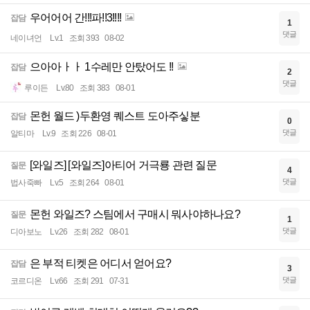
우어어어 간!!!파!!3!!!!
잡담
1
댓글
네이녀언
Lv.1
조회 393
08-02
으아아ㅏㅏ 1수레만 안탔어도 !!
잡담
2
댓글
루이든
Lv.80
조회 383
08-01
몬헌 월드 )두환영 퀘스트 도아주싷분
잡담
0
댓글
알티마
Lv.9
조회 226
08-01
[와일즈] [와일즈]아티어 거극룡 관련 질문
질문
4
댓글
법사죽빠
Lv.5
조회 264
08-01
몬헌 와일즈? 스팀에서 구매시 뭐사야하나요?
질문
1
댓글
디아보노
Lv.26
조회 282
08-01
은 부적 티켓은 어디서 얻어요?
잡담
3
댓글
코르디온
Lv.66
조회 291
07-31