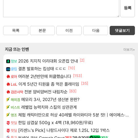
등록
목록
본문
이전
다음
댓글보기
지금 뜨는 인벤
더보기+
[2]
2026 치지직 이리대회 오픈컵 안내
정보
[10]
결혼 발표하는 킴성태 ㄷㄷㄷ
클립
[153]
여러분 2년반만에 퍼클했습니다
로아
[35]
이게 5년간 티원을 좀 먹은 플레이임
LoL
[63]
전분 얌비얌버전 내림차순
검은사막
메모리 3사, 2027년 생산분 완판?
해외겜
레벨업 능력치와 스킬의 상관관계
비스트
체험 캐릭터만으로 허상 40레벨 하이와티아 5분 컷!｜에이메스·린네·모니에 명함
명조
한입 삼겹살 500g x 4팩 (18,960원/무료)
핫딜
[리센느's Pick] 나랑드사이다 제로 1.25L 12입 1박스
핫딜
커세어 코브 Corsair Cove
25%
29,920원
10%
특가