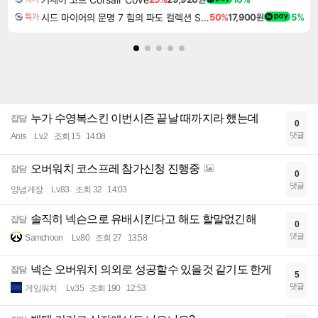
시드 마이어의 문명 7 힘의 파도 컬렉션 Sid Meier's Civilization VII Tides of Power Collection DLC
50%
17,900원
5%
특가
누가 수영복스킨 이번시즌 끝날 때까지라 했는데
잡담
0
댓글
Anis
Lv.2
조회 15
14:08
오버워치 코스프레 참가신청 진행중
잡담
0
댓글
양념게장
Lv.83
조회 32
14:03
솔직히 넥슨으로 유배시킨다고 해도 할말없긴해
잡담
0
댓글
Samchoon
Lv.80
조회 27
13:58
넥슨 오버워치 의외로 성공할수 있을것 같기도 한게
잡담
5
댓글
게임워치
Lv.35
조회 190
12:53