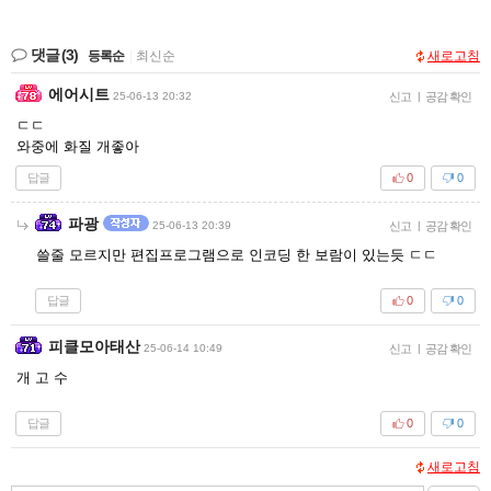
댓글
(3)
등록순
|
최신순
새로고침
에어시트
25-06-13 20:32
신고
|
공감 확인
ㄷㄷ
와중에 화질 개좋아
답글
0
0
파광
25-06-13 20:39
신고
|
공감 확인
쓸줄 모르지만 편집프로그램으로 인코딩 한 보람이 있는듯 ㄷㄷ
답글
0
0
피클모아태산
25-06-14 10:49
신고
|
공감 확인
개 고 수
답글
0
0
새로고침