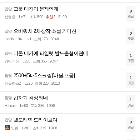
그룹 매칭이 문제인게
잡담
8
댓글
팬텀은
Lv.71
조회 500
추천 3
21:00
오버워치 2차창작 소설 커미션
잡담
0
댓글
Hockk1104
Lv.1
조회 173
20:48
디몬 메카에 파일럿 발노출형이던데
잡담
1
댓글
양념게장
Lv.83
조회 355
20:47
2500+[5대5스크림][마필,프공]
잡담
1
댓글
레골라스2
Lv.26
조회 220
20:13
갑자기 걱정되네
잡담
1
댓글
Venture
Lv.63
조회 236
19:39
낼모래면 드라이브여
잡담
0
댓글
안란
Lv.81
조회 219
19:08