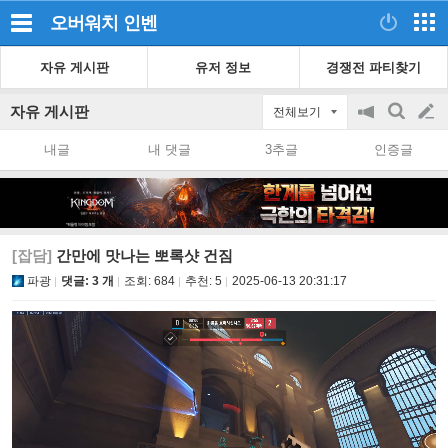
오버워치
인벤
자유 게시판
유저 정보
경쟁전 파티찾기
자유 게시판
전체보기
공
검
글
지
색
내글
내 댓글
3추글
인증글
on/off
쓰
기
[잡담]
간만에 맛나는 뽀록샷 건짐
파광
댓글: 3 개
조회:
684
추천:
5
2025-06-13 20:31:17