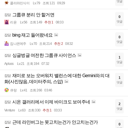
댓글
콜라와민식이
Lv.79
조회 121
09:29
그룹큐 분리 안 할거면
잡담
0
댓글
리윤
Lv.56
조회 149
추천 1
08:33
bing 재고 들어왔네요
잡담
0
댓글
집나온메주
Lv.70
조회 214
추천 2
08:32
싱글벙글 여전한 그룹큐 사이언스
잡담
1
댓글
Apluss
Lv.21
조회 194
07:32
재미로 보는 오버워치 밸런스에 대한 Gemini와의 대
잡담
1
화(사진많음, 데이터주의, 스압)
댓글
큐랑
Lv.41
조회 266
03:46
시온 갤러리에서 이제 바이크도 보여주네
잡담
2
댓글
Venture
Lv.63
조회 330
추천 1
03:33
근데 라인버그는 못고치는건가 안고치는건가
잡담
0