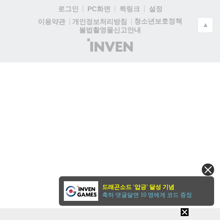
로그인
PC화면
퀵링크
설정
청소년보호정책
이용약관
개인정보처리방침
▲
불법촬영물신고안내
(주)
인
벤
드래곤소드 '압긍' 달성 기념
축하 댓글달면 10 명에게 코드 증정