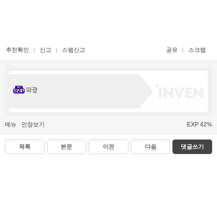
추천확인
신고
스팸신고
공유
스크랩
파광
메뉴
인장보기
EXP 42%
목록
본문
이전
다음
댓글쓰기