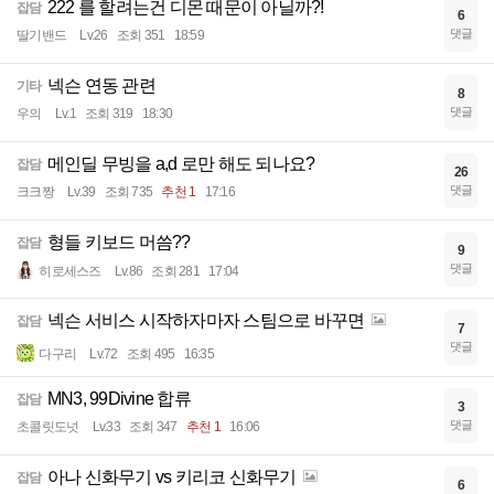
222 를 할려는건 디몬 때문이 아닐까?!
잡담
6
댓글
딸기밴드
Lv.26
조회 351
18:59
넥슨 연동 관련
기타
8
댓글
우의
Lv.1
조회 319
18:30
메인딜 무빙을 a,d 로만 해도 되나요?
잡담
26
댓글
크크짱
Lv.39
조회 735
추천 1
17:16
형들 키보드 머씀??
잡담
9
댓글
히로세스즈
Lv.86
조회 281
17:04
넥슨 서비스 시작하자마자 스팀으로 바꾸면
잡담
7
댓글
다구리
Lv.72
조회 495
16:35
MN3, 99Divine 합류
잡담
3
댓글
초콜릿도넛
Lv.33
조회 347
추천 1
16:06
아나 신화무기 vs 키리코 신화무기
잡담
6