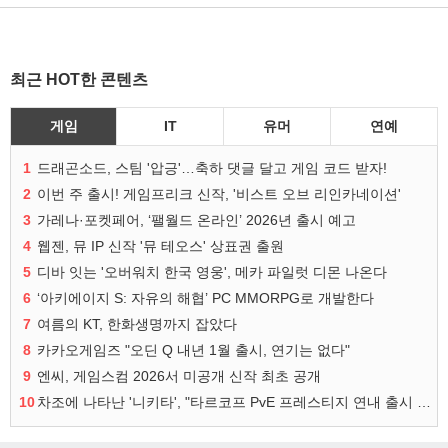
최근 HOT한 콘텐츠
게임
IT
유머
연예
1
드래곤소드, 스팀 '압긍'…축하 댓글 달고 게임 코드 받자!
2
이번 주 출시! 게임프리크 신작, '비스트 오브 리인카네이션'
3
가레나·포켓페어, ‘팰월드 온라인’ 2026년 출시 예고
4
웹젠, 뮤 IP 신작 '뮤 테오스' 상표권 출원
5
디바 잇는 '오버워치 한국 영웅', 메카 파일럿 디몬 나온다
6
‘아키에이지 S: 자유의 해협’ PC MMORPG로 개발한다
7
여름의 KT, 한화생명까지 잡았다
8
카카오게임즈 "오딘 Q 내년 1월 출시, 연기는 없다"
9
엔씨, 게임스컴 2026서 미공개 신작 최초 공개
10
차조에 나타난 '니키타', "타르코프 PvE 프레스티지 연내 출시 목표"