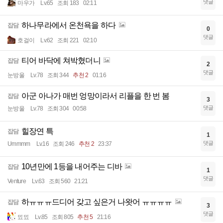
댓글
마우가
Lv.65
조회 183
02:11
하나무라에서 온천욕을 하다
잡담
0
댓글
호걸이
Lv.62
조회 221
02:10
티어 바닥에 쳐박혔더니
잡담
2
댓글
눈방울
Lv.78
조회 344
추천 2
01:16
아군 아나가 매번 엉망이라서 리플을 한 번 봄
잡담
3
댓글
눈방울
Lv.78
조회 304
00:58
힐장연 특
잡담
1
댓글
Ummmm
Lv.16
조회 246
추천 2
23:37
10년만에 1등을 내어주는 디바
잡담
1
댓글
Venture
Lv.63
조회 560
21:21
하ㅠㅠㅠ드디어 갖고 싶은거 나왓어 ㅠㅠㅠㅠ
잡담
3
댓글
뚀뚀
Lv.85
조회 805
추천 5
21:16