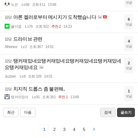
댓글
뉴은
Lv.68
조회 411
15:48
아론 켈러로부터 메시지가 도착했습니다
잡담
6
댓글
플더겜
Lv.76
조회 922
추천 2
14:23
드라이브 관련
잡담
4
댓글
Athenee
Lv.2
조회 367
14:01
탱커재밌네요탱커재밌네요탱커재밌네요탱커재밌네
잡담
2
요탱커재밌네요
댓글
Juzzwn
Lv.8
조회 329
14:01
치지직 드롭스 좀 불편해..
잡담
1
댓글
탱커의정석
Lv.91
조회 281
추천 1
13:49
최근
다음
검색
글쓰기
1
2
3
4
5