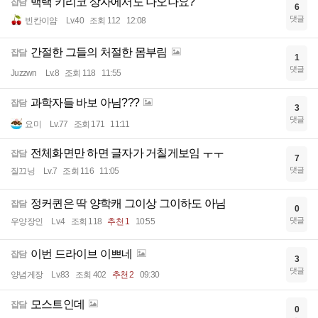
백택 키리코 상자에서도 나오나요?
잡담
6
댓글
빈칸이얌
Lv.40
조회 112
12:08
간절한 그들의 처절한 몸부림
잡담
1
댓글
Juzzwn
Lv.8
조회 118
11:55
과학자들 바보 아님???
잡담
3
댓글
요미
Lv.77
조회 171
11:11
전체화면만 하면 글자가 거칠게보임 ㅜㅜ
잡담
7
댓글
질끄닝
Lv.7
조회 116
11:05
정커퀸은 딱 양학캐 그이상 그이하도 아님
잡담
0
댓글
우양장인
Lv.4
조회 118
추천 1
10:55
이번 드라이브 이쁘네
잡담
3
댓글
양념게장
Lv.83
조회 402
추천 2
09:30
모스트인데
잡담
0