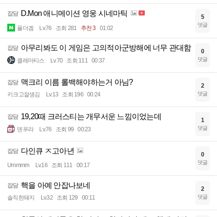
D.Mon 애니메이션 영웅 시네마틱
잡담
5
댓글
플더겜
Lv.76
조회 281
추천 3
01:02
아무리봐도 이 게임은 고의적아군방해에 너무 관대함
잡담
0
댓글
클레마티스
Lv.70
조회 111
00:37
맥크리 이름 롤백해야하는거 아님?
잡담
2
댓글
키크고잘생김
Lv.13
조회 196
00:24
19,20때 크러스티는 개무서운 느낌이었는데
잡담
1
댓글
덴푸라
Lv.76
조회 99
00:23
다인큐 ㅈ고아년
잡담
0
댓글
Ummmm
Lv.16
조회 111
00:17
핵을 아예 안잡나보네
잡담
2
댓글
솔직한돼지
Lv.32
조회 129
00:11