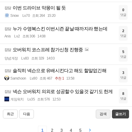
이번 드라이브 악몽이 될 듯
잡담
0
댓글
Snow
Lv.70
조회 264
15:20
누가 수영복스킨 이번시즌 끝날 때까지라 했는데
잡담
2
댓글
Anis
Lv.2
조회 306
14:08
오버워치 코스프레 참가신청 진행중
잡담
5
댓글
양념게장
Lv.83
조회 329
14:03
솔직히 넥슨으로 유배시킨다고 해도 할말없긴해
잡담
3
댓글
Samchoon
Lv.80
조회 467
추천 1
13:58
넥슨 오버워치 의외로 성공할수 있을것 같기도 한게
잡담
8
댓글
게임워치
Lv.35
조회 576
12:53
최근
다음
검색
글쓰기
1
2
3
4
5