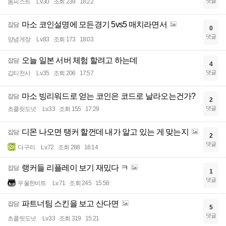
댓글
돔피스트
Lv.30
조회 239
18:22
마소 코인설명에 모든경기 5vs5 매치라면서
잡담
0
댓글
양념게장
Lv.83
조회 173
18:03
오늘 일본 서버 체험 할려고 하는데
잡담
4
댓글
깁티천사
Lv.35
조회 206
17:57
마소 빙리워드로 얻는 코인은 코드로 날라오는건가?
잡담
2
댓글
초콜릿도넛
Lv.33
조회 155
17:29
디몬 나오면 탱커 할껀데 내가 알고 있는 게 맞는지
잡담
2
댓글
다구리
Lv.72
조회 288
16:14
랭커들 리플레이 보기 재밌다 ㅋ
잡담
1
댓글
우울한비트
Lv.71
조회 245
15:58
파트너팀 스킨을 보고 산다면
잡담
5
댓글
초콜릿도넛
Lv.33
조회 319
15:21