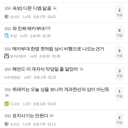
속보) 디몬 디엠 닮음
잡담
2
댓글
프리드
Lv.78
조회 179
01:42
와 진짜 메카부대 ! ! !
잡담
0
댓글
우양
Lv.75
조회 95
01:39
메카부대 한명 캣처럼 상시 비행으로 나오는건가
잡담
0
댓글
탱커의정석
Lv.91
조회 93
01:30
해먼드 이 개자식 악당일 줄 알았어
잡담
3
댓글
타우렌칩턴
Lv.87
조회 179
01:22
쥐새끼는 오늘 상을 보니까 개과천선의 상이 아닌듯
잡담
1
댓글
다구리
Lv.72
조회 120
01:20
표지사기는 안된다
잡담
2
댓글
프리드
Lv.78
조회 179
01:12