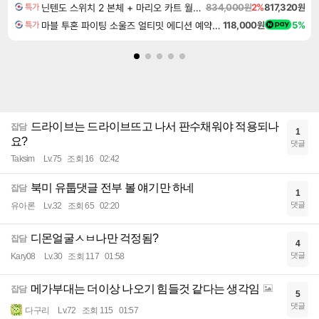
닌텐도 스위치 2 본체 + 마리오 카트 월드 + 포켓몬 포코피아 번들
834,000원
2%
817,320원
특가
마블 투혼 파이팅 소울즈 얼티밋 에디션 예약구매 MARVEL Tokon Fighting Souls Ultimate Edition Pre-Purchase
118,000원
5%
특가
드라이브는 드라이브뜨고 나서 판수채워야 적용되나
잡담
1
요?
댓글
Taksim
Lv.75
조회 16
02:42
북미 유툽댓글 전부 볼 얘기만 하네
잡담
1
댓글
유아론
Lv.32
조회 65
02:20
디몬얼굴ㅅㅂ나만 걱정됨?
잡담
4
댓글
Kary08
Lv.30
조회 117
01:58
메가부대는 더이상 나오기 힘들것 같다는 생각임
잡담
5
댓글
다구리
Lv.72
조회 115
01:57