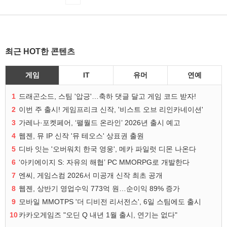
최근 HOT한 콘텐츠
게임
IT
유머
연예
1
드래곤소드, 스팀 '압긍'…축하 댓글 달고 게임 코드 받자!
2
이번 주 출시! 게임프리크 신작, '비스트 오브 리인카네이션'
3
가레나·포켓페어, ‘팰월드 온라인’ 2026년 출시 예고
4
웹젠, 뮤 IP 신작 '뮤 테오스' 상표권 출원
5
디바 잇는 '오버워치 한국 영웅', 메카 파일럿 디몬 나온다
6
‘아키에이지 S: 자유의 해협’ PC MMORPG로 개발한다
7
엔씨, 게임스컴 2026서 미공개 신작 최초 공개
8
웹젠, 상반기 영업수익 773억 원…순이익 89% 증가
9
모바일 MMOTPS '더 디비전 리서전스', 6일 스팀에도 출시
10
카카오게임즈 "오딘 Q 내년 1월 출시, 연기는 없다"