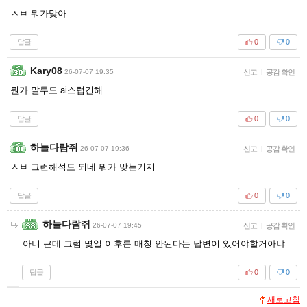
ㅅㅂ 뭐가맞아
답글
0
0
Kary08
26-07-07 19:35
신고
|
공감 확인
뭔가 말투도 ai스럽긴해
답글
0
0
하늘다람쥐
26-07-07 19:36
신고
|
공감 확인
ㅅㅂ 그런해석도 되네 뭐가 맞는거지
답글
0
0
하늘다람쥐
26-07-07 19:45
신고
|
공감 확인
아니 근데 그럼 몇일 이후론 매칭 안된다는 답변이 있어야할거아냐
답글
0
0
새로고침