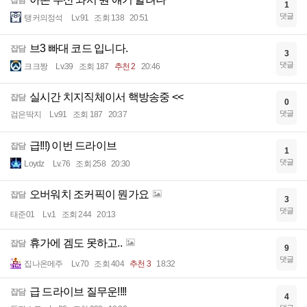
1
댓글
탱커의정석
Lv.91
조회 138
20:51
브3 빠대 코드 입니다.
잡담
3
댓글
크크짱
Lv.39
조회 187
추천 2
20:46
실시간 치지직체이서 핵방송중 <<
잡담
0
댓글
검은딱지
Lv.91
조회 187
20:37
급!!!) 이번 드라이브
잡담
1
댓글
Loydz
Lv.76
조회 258
20:30
오버워치 조커픽이 뭔가요
잡담
3
댓글
태준01
Lv.1
조회 244
20:13
휴가에 겜도 못하고..
잡담
9
댓글
집나온메주
Lv.70
조회 404
추천 3
18:32
급 드라이브 질무운!!!!
잡담
4