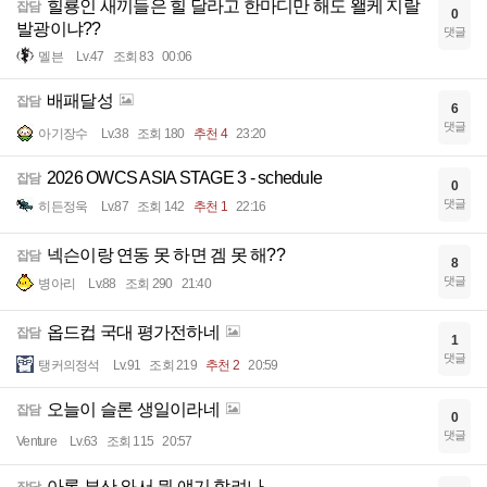
힐룡인 새끼들은 힐 달라고 한마디만 해도 왤케 지랄
잡담
0
발광이냐??
댓글
멜븐
Lv.47
조회 83
00:06
배패달성
잡담
6
댓글
아기장수
Lv.38
조회 180
추천 4
23:20
2026 OWCS ASIA STAGE 3 - schedule
잡담
0
댓글
히든정욱
Lv.87
조회 142
추천 1
22:16
넥슨이랑 연동 못 하면 겜 못 해??
잡담
8
댓글
병아리
Lv.88
조회 290
21:40
옵드컵 국대 평가전하네
잡담
1
댓글
탱커의정석
Lv.91
조회 219
추천 2
20:59
오늘이 슬론 생일이라네
잡담
0
댓글
Venture
Lv.63
조회 115
20:57
아론 부산 와서 뭔 얘기 할려나
잡담