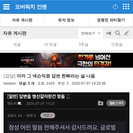
오버워치
인벤
자유 게시판
유저 정보
경쟁전 파티찾기
자유 게시판
전체보기
공
검
글
지
색
내글
내 댓글
3추글
인증글
on/off
쓰
기
[잡담]
아까 그 넥슨직원 답변 찐빠라는 설 나옴
hasture
댓글: 5 개
조회:
1420
추천:
3
2026-07-07 19:29:38