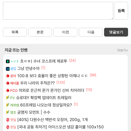
등록
목록
본문
이전
다음
댓글보기
지금 뜨는 인벤
더보기+
[24]
초ㅇㅎ) 수녀 코스프레 제로투
ㅗㅜㅑ
[1]
그냥 안녕수야
클립
[99]
100:8 보다 효율이 좋은 상향된 아제나 ㄷㄷ
로아
[135]
우리 나라의 주적은??
메이플
[15]
의외로 은근히 몬가 몬가인 신비 치어리더
FCO
슈로대Y 확장팩 업데이트 트레일러
PV
[1]
60프레임 나오는데 정상일까요?
레퀴엠
공명자 모먼트 | 수수
명조
[40%] 다원수산 맥반석 오징어, 200g, 1개
핫딜
[국내 공동 최저가] 아이스오션 냉감 홑이불 100x150
핫딜