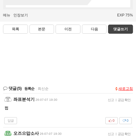
메뉴
인장보기
EXP 75%
목록
본문
이전
다음
댓글쓰기
댓글
(5)
등록순
|
최신순
새로고침
좌표분석기
26-07-07 19:30
신고
|
공감 확인
쩝
답글
0
0
오즈으맙소사
26-07-07 19:30
신고
|
공감 확인