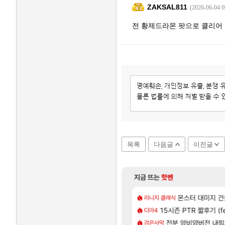
ZAKSAL811
(2026-06-04 0
전 황제드라몬 팟으로 클리어
목록
다음글
이전글
지금 뜨는
핫벤
41]
저도 신차계약하고 차 받
몬스터 대미지 건들
차벤
리니지 클래식
[61]
아니다! 정예림, 화속성 서포터 세대 교체
15시즌 PTR 짧후기 (f
4컷 만화 | 야간 보
아주프로
디아4
[42]
 RPG 게임 [RyzaChat: AI] 공개
 패키지값 안아깝 [2]
넷마블, 신작 서브컬쳐 게임 
전분 얌비얌버전 내
섭컬겜
검은사막