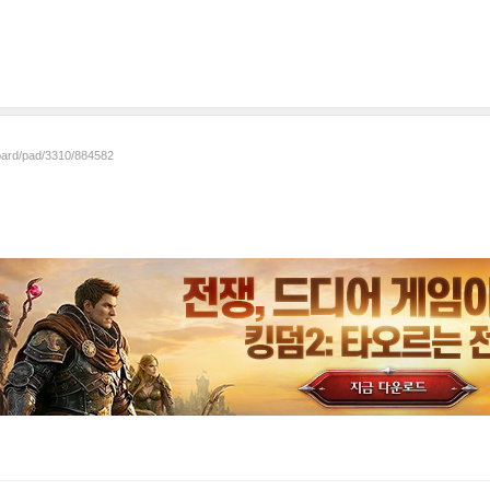
board/pad/3310/884582