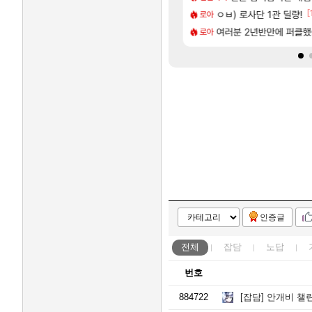
[33]
[
의 계율자, 벨가르딘 티저
임?
ㅇㅂ) 로사단 1관 딜량!
섬란 카구라 개발사 신작 
섭컬겜
로아
[63]
[2]
컷
가디안 ex구해요
여러분 2년반만에 퍼클
테스트 때는 로비에 
리밋제로
로아
인증글
전체
잡담
노답
번호
884722
[잡담]
안개비 챌린지,