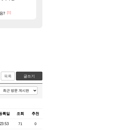
[33]
로스트아크 죽음의 계율자, 벨가르딘 티저
완갑 이새끼 뭐임?
PV
로아
[1]
[45]
[63]
[2]
음?
ㅋㅋㅋㅋ
노말 클 45분컷
이로치 메가가디안 ex구해요
TCGP
로아
목록
글쓰기
등록일
조회
추천
23:53
71
0