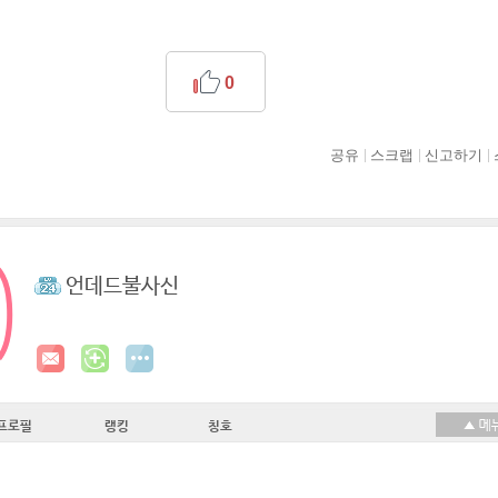
0
공유
스크랩
신고하기
언데드불사신
프로필
랭킹
칭호