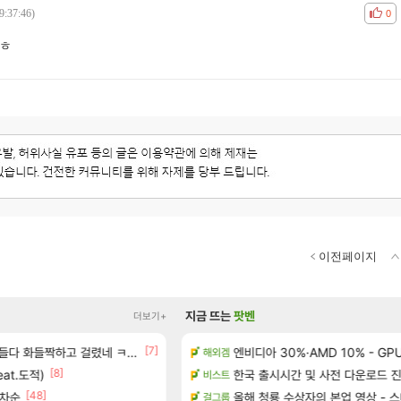
9:37:46)
공감
비공
0
 ㅎ
이전페이지
지금 뜨는
팟벤
더보기+
[7]
았습니다
다 화들짝하고 걸렸네 ㅋㅋㅋㅋ
ㅇㅂ) 로사단: 아니 퍼클팟 너무 심하네 
엔비디아 30%·AMD 10% - G
해외겜
로아
[8]
[94
eat.도적)
초는 너무 힘들어
우주최초 보스가 낙사하는 게임
한국 출시시간 및 사전 다운로드 진행 - 
비스트
로아
[48]
[펄 인 블루] 티저 사이트 오픈
림차순
올해 청룡 수상자의 본업 영상 - 
(추가) 이건 어떻게 해석해야 되
걸그룹
검은사막