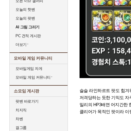
오픈 이슈 갤러리
오늘의 핫벤
오늘의 팟벤
AI 그림 그리기
PC 견적 게시판
더보기
모바일 게임 커뮤니티
모바일게임 자게
모바일 게임 커뮤니티
슬슬 라인하르트 팟도 힘겨워
소모임 게시판
저격당하는 듯한 기믹도 자주
팟벤 바로가기
밀리의 HP3배면 어지간한 
치지직
클리어가 목적인 팟이라 이렇
차벤
걸그룹