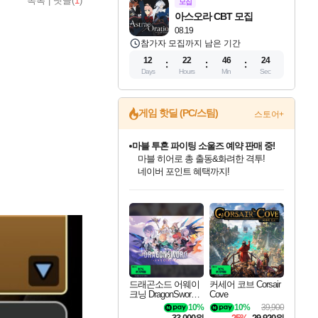
목록
|
댓글(
1
)
모집
아스오라 CBT 모집
08.19
참가자 모집까지 남은 기간
12
22
46
23
Days
Hours
Min
Sec
마블 투혼 파이팅 소울즈 예약 판매 중!
게임 핫딜 (PC/스팀)
스토어+
마블 히어로 총 출동&화려한 격투!
네이버 포인트 혜택까지!
캡콤 프렌차이즈 할인 진행 중!
몬헌, 바하 등 인기 IP를
할인가에 만나보세요!
드래곤소드: 어웨이크닝 입점!
문명 7 특별 할인!
귀무자: 검의 길 예약 판매 중!
비스트 오브 리인카네이션 정식 출시!
커세어 코브 출시 기념 할인!
더 렐릭 퍼스트 가디언 정식 출시
베데스다 40주년 기념 할인 중!
캡콤 일부 상품 상시 할인
스타워즈 은하계 레이서
로블록스 기프트 카드 공식 입점
스팀으로 만나는 드래곤소드!
조선&고려 DLC 출시 예정
10% 할인과
게임프릭 신작 IP
해적'섬'을 발전시키자!
설화x하드코어 액션!
베데스다의 명작들을
몬헌 와일즈 & 드래곤즈 도그마2
인벤게임즈에서 10% 추가 적립
Robux를 가장 안전하고
네이버혜택과 함께 만나보세요!
50%할인&추가 적립까지!
이니&베니 혜택까지!
네이버 혜택가와 함께 예약하세요!
할인&네이버혜택으로 만나보세요!
네이버페이 혜택과 만나보세요!
40주년 프로모션으로 만나보세요!
일부 에디션 상시 할인!
혜택으로 예약 판매 중
편안하게 충전하세요
드래곤소드 어웨이
커세어 코브 Corsair
크닝 DragonSword A
Cove
wakening
10%
10%
39,900