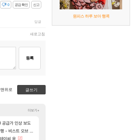
감
0
공감 확인
신고
원피스 하루 보아 행콕
답글
새로고침
등록
맨위로
글쓰기
더보기+
[55]
[2]
[41]
예의가 없어(?)
PU 공급가 인상 보도
내차 인증
쫀지 실시간
차벤
로아
]
[61]
비스트 오브 리인카네이션
와 퍼클나왔당
과부하 한정 아니다! 정예림, 화속성 서포터 
나혼렙
로아
[39]
[2]
[42]
스테이씨 윤
나
라이자 AI 채팅 RPG 게임 [RyzaChat: AI]
ㅋㅋ 올만에 패키지값 안아깝 [2]
섭컬겜
리니지M