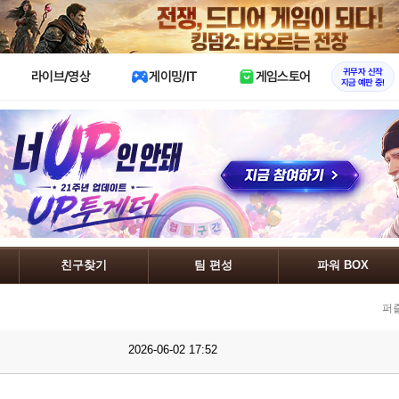
X
귀무자 신작
라이브/영상
게이밍/IT
게임스토어
지금 예판 중!
친구찾기
팀 편성
파워 BOX
퍼
2026-06-02 17:52