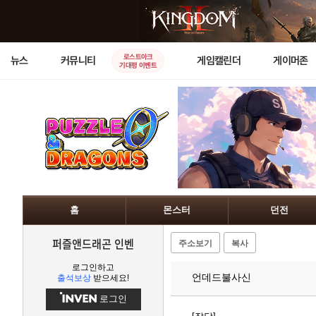
로스트아크
뉴스
커뮤니티
게임캘린더
게이머존
기대평 이벤트
홈
몬스터
던전
퍼즐앤드래곤 인벤
주소보기
복사
로그인하고
언데드불사신
출석보상
받으세요!
로그인