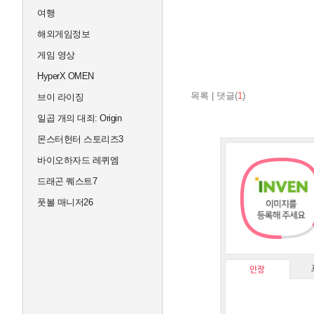
여행
해외게임정보
게임 영상
HyperX OMEN
목록
|
댓글(
1
)
브이 라이징
일곱 개의 대죄: Origin
몬스터헌터 스토리즈3
바이오하자드 레퀴엠
드래곤 퀘스트7
풋볼 매니저26
인장