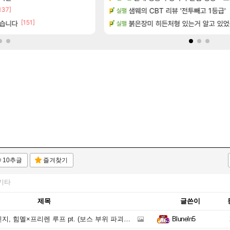
137]
[5]
[시노비 넥서스] 연내 출시 예정
샘웨의 CBT 리뷰 '전투빼고 1등급'
라이트닝무한비약관련
실팰
SOL
[151]
했습니다
온라인 기능이 있는데
붉은장미 히든처형 있는거 알고 있었
ㅇㅂ) 쫀지 채팅창 ㅋㅋㅋㅋㅋㅋㅋ
실팰
로아
10추글
즐겨찾기
기타
제목
글쓴이
 힘멜×프리렌 루프 pt. (보스 부위 파괴 포기) 메모
Bluneln5