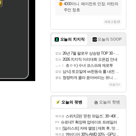
4000이니
·
에이전트 인장, 마탄의
주인 칭호
새로고침
오늘의 치지직
오늘의 SOOP
26년 7월 팔로우 상승량 TOP 30 - 월간 치지직
잡담
2026 치지직 이리대회 오픈컵 안내
정보
초ㅇㅎ) 수녀 코스프레 제로투
ㅗㅜㅑ
삼식) 토요일에 vs한동숙 롤 내전 예정
잡담
청량하게 콜라 쏟아버리는 유니 ㅋㅋㅋ
클립
더보기+
오늘의 팟벤
오늘의 핫벤
스위치2판 ‘몬헌 와일즈’, 30~40fps 목표 추정
해외겜
슈로대Y 확장팩 업데이트 트레일러
PV
[일러스트] 자매 앨범 | 재회 후, 맛집에서
명조
엔비디아 30%·AMD 10% - GPU 공급가 인상 보도
해외겜