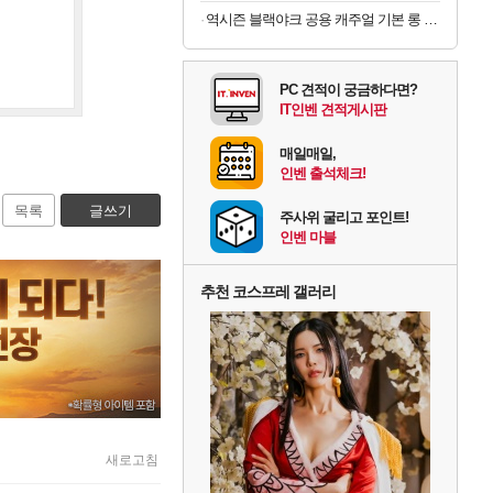
역시즌 블랙야크 공용 캐주얼 기본 롱 벤치 구스 다운자켓
PC 견적이 궁금하다면?
IT인벤 견적게시판
매일매일,
인벤 출석체크!
목록
글쓰기
주사위 굴리고 포인트!
인벤 마블
추천 코스프레 갤러리
새로고침