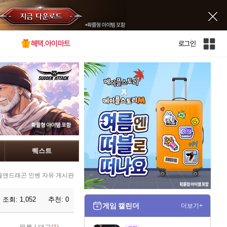
혜택.아이마트
로그인
인
벤
전
체
사
이
트
맵
퀘스트
즐앤드래곤 인벤 자유 게시판
조회:
1,052
추천:
0
게임 캘린더
더보기+