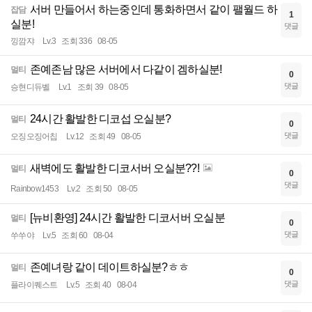
서버 만들어서 하는중인데 통화하면서 같이 팰월드 하
잡담
1
실분!
댓글
낑깜쟈
Lv.3
조회 336
08-05
존예존남 많은 서버에서 다같이 겜하실분!
멀티
0
댓글
승현디듀벨
Lv.1
조회 39
08-05
24시간 활발한 디코섭 오실분?
멀티
0
댓글
오징오징어칩
Lv.12
조회 49
08-05
새벽에도 활발한 디코서버 오실분??!
멀티
0
댓글
Rainbow1453
Lv.2
조회 50
08-05
[뉴비환영] 24시간 활발한 디코서버 오실분
멀티
0
댓글
쑤쑤야
Lv.5
조회 60
08-04
존예녀랑 같이 데이트하실분?ㅎㅎ
멀티
0
댓글
플라이퀘스트
Lv.5
조회 40
08-04