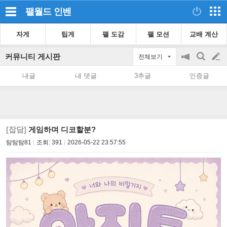
팰월드
인벤
자게
팁게
팰 도감
팰 모션
교배 계산
커뮤니티 게시판
전체보기
공
검
글
지
색
내글
내 댓글
3추글
인증글
on/off
쓰
기
[잡담]
게임하며 디코할분?
탐탐탐81
조회:
391
2026-05-22 23:57:55