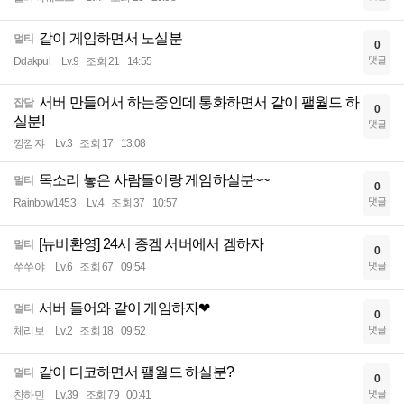
같이 게임하면서 노실분
멀티
0
댓글
Ddakpul
Lv.9
조회 21
14:55
서버 만들어서 하는중인데 통화하면서 같이 팰월드 하
잡담
0
실분!
댓글
낑깜쟈
Lv.3
조회 17
13:08
목소리 놓은 사람들이랑 게임하실분~~
멀티
0
댓글
Rainbow1453
Lv.4
조회 37
10:57
[뉴비환영] 24시 종겜 서버에서 겜하자
멀티
0
댓글
쑤쑤야
Lv.6
조회 67
09:54
서버 들어와 같이 게임하자❤
멀티
0
댓글
체리보
Lv.2
조회 18
09:52
같이 디코하면서 팰월드 하실분?
멀티
0
댓글
찬하민
Lv.39
조회 79
00:41