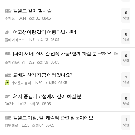
팰월드 같이 할사람
잡담
0
댓글
주아요
Lv.14
조회 31
08-05
여고생이랑 같이 여행다닐사람!
멀티
0
댓글
플라이퀘스트
Lv.7
조회 43
08-05
[파이 서버] 24시간 접속 가능! 함께 하실 분 구해요!
멀티
0
댓글
또아잉또이잉
Lv.9
조회 59
08-05
교배계산기 지금 에러있나요?
질문
1
댓글
귀여운디붕이
Lv.60
조회 59
08-05
24시 종겜디코섭에서 같이 하실 분
멀티
0
댓글
Du3dn
Lv.13
조회 36
08-05
팰월드 거점, 팰, 캐릭터 관련 질문이에요!!!
질문
1
댓글
햄볶회로
Lv.13
조회 67
08-05