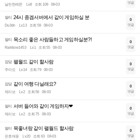
댓글
날씬한레몬
Lv.8
조회 109
08-03
24시 종겜서버에서 같이 게임하실 분
멀티
0
댓글
Du3dn
Lv.13
조회 59
08-03
목소리 좋은 사람들하고 게임하실분?!
멀티
0
댓글
Rainbow1453
Lv.1
조회 55
08-03
팰월드 같이 할사람
잡담
0
댓글
주아요
Lv.14
조회 79
08-03
같이 여행 다닐래요?
잡담
0
댓글
체리보
Lv.2
조회 56
08-03
서버 들어와 같이 게임하자❤
멀티
0
댓글
체리보
Lv.2
조회 75
08-03
목좋녀랑 같이 팰월드 할사람
멀티
0
댓글
은호애옹
Lv.20
조회 63
08-03