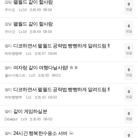
팰월드 같이 할사람
잡담
0
댓글
주아요
Lv.14
조회 49
08-04
팰월드 같이 할사람
잡담
0
댓글
주아요
Lv.14
조회 49
08-04
디코하면서 펠월드 공략법 빵빵하게 알려드림 !!
멀티
0
댓글
뛰뛰빵빵뿌
Lv.1
조회 67
08-04
여자랑 같이 여행다닐사람! ㅎㅎ
멀티
0
댓글
플라이퀘스트
Lv.5
조회 65
08-03
디코하면서 펠월드 공략법 빵빵하게 알려드림 !!
멀티
0
댓글
뛰뛰빵빵뿌
Lv.1
조회 43
08-03
같이 게임하실분
멀티
0
댓글
Ddakpul
Lv.9
조회 45
08-03
24시간 행복한수용소 서버
멀티
0