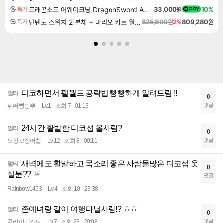
드래곤소드 어웨이크닝 DragonSword Awakening
33,000원
10%
특가
닌텐도 스위치 2 본체 + 마리오 카트 월드 + 포켓몬스터 레전드 ZA 닌텐도 스위치 2 에디션 번들
825,800원
2%
809,280원
특가
디코하면서 펠월드 공략법 빵빵하게 알려드림 !!
멀티
0
댓글
뛰뛰빵빵뿌
Lv.1
조회 7
01:13
24시간 활발한 디코섭 올사람?
멀티
0
댓글
오징오징어칩
Lv.12
조회 8
00:11
새벽에도 활발하고 목소리 좋은 사람들많은 디코섭 옷
멀티
0
실분??
댓글
Rainbow1453
Lv.4
조회 10
23:38
존예녀랑 같이 여행다닐사람!? ㅎㅎ
멀티
0
댓글
플라이퀘스트
Lv.7
조회 23
20:08