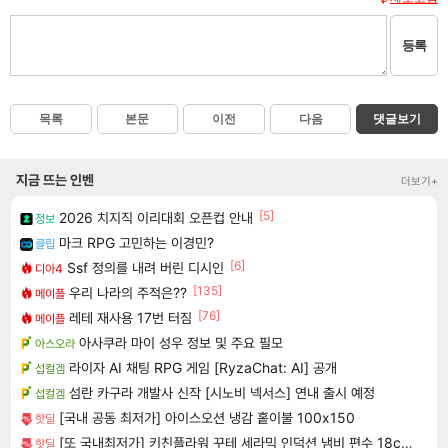
등록
목록
본문
이전
다음
댓글보기
지금 뜨는 인벤
더보기+
[5]
2026 치지직 이리대회 오픈컵 안내
정보
마크 RPG 고민하는 이경민?
클립
[6]
Ssf 정의를 내려 버린 디시인
디아4
[135]
우리 나라의 주적은??
메이플
[76]
레테 재사용 17번 터짐
메이플
아사쿠라 마이 성우 정보 및 주요 필모
아스오라
라이자 AI 채팅 RPG 게임 [RyzaChat: AI] 공개
섭컬겜
섬란 카구라 개발사 신작 [시노비 넥서스] 연내 출시 예정
섭컬겜
[국내 공동 최저가] 아이스오션 냉감 홑이불 100x150
핫딜
[또 국내최저가] 키친플라워 꾸테 세라믹 인덕션 냄비 편수 18cm x 2개
핫딜