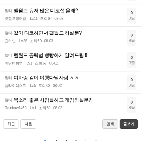
팰월드 유저 많은 디코섭 올래?
멀티
0
댓글
오징오징어칩
Lv.11
조회 64
08-03
같이 디코하면서 팰월드 하실분?
멀티
0
댓글
찬하민
Lv.38
조회 50
08-03
펠월드 공략법 빵빵하게 알려드림 !!
멀티
0
댓글
뛰뛰빵빵뿌
Lv.1
조회 67
08-02
여자랑 같이 여행다닐사람 ㅎㅎ
멀티
0
댓글
플라이퀘스트
Lv.5
조회 62
08-02
목소리 좋은 사람들하고 게임하실분?!
멀티
0
댓글
Rainbow1453
Lv.1
조회 63
08-02
최근
다음
검색
글쓰기