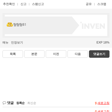
추천확인
신고
스팸신고
공유
스크랩
탐탐탐81
메뉴
인장보기
EXP 18%
목록
본문
이전
다음
댓글쓰기
댓글
등록순
|
최신순
새로고침
새로고침