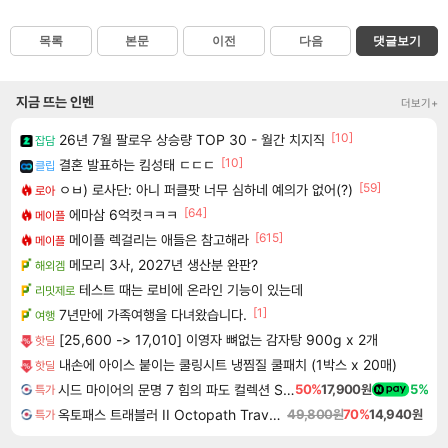
목록
본문
이전
다음
댓글보기
지금 뜨는 인벤
더보기+
[10]
26년 7월 팔로우 상승량 TOP 30 - 월간 치지직
잡담
[10]
결혼 발표하는 킴성태 ㄷㄷㄷ
클립
[59]
ㅇㅂ) 로사단: 아니 퍼클팟 너무 심하네 예의가 없어(?)
로아
[64]
에마삼 6억컷ㅋㅋㅋ
메이플
[615]
메이플 렉걸리는 애들은 참고해라
메이플
메모리 3사, 2027년 생산분 완판?
해외겜
테스트 때는 로비에 온라인 기능이 있는데
리밋제로
[1]
7년만에 가족여행을 다녀왔습니다.
여행
[25,600 -> 17,010] 이영자 뼈없는 감자탕 900g x 2개
핫딜
내손에 아이스 붙이는 쿨링시트 냉찜질 쿨패치 (1박스 x 20매)
핫딜
시드 마이어의 문명 7 힘의 파도 컬렉션 Sid Meier's Civilization VII Tides of Power Collection DLC
50%
17,900원
5%
특가
옥토패스 트래블러 II Octopath Traveler II
49,800원
70%
14,940원
특가