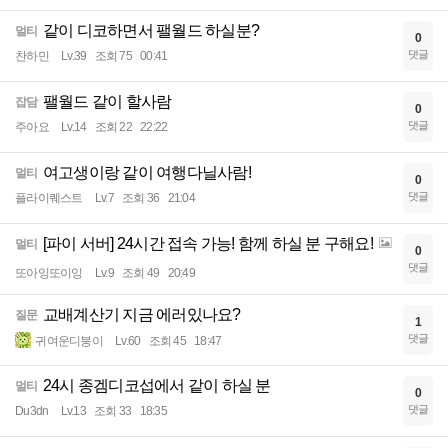
같이 디코하면서 팰월드 하실분?
멀티
0
댓글
찬하민
Lv.39
조회 75
00:41
팰월드 같이 할사람
잡담
0
댓글
주아요
Lv.14
조회 22
22:22
여고생이랑 같이 여행다닐사람!
멀티
0
댓글
플라이퀘스트
Lv.7
조회 36
21:04
[파이 서버] 24시간 접속 가능! 함께 하실 분 구해요!
멀티
0
댓글
또아잉또이잉
Lv.9
조회 49
20:49
교배계산기 지금 에러있나요?
질문
1
댓글
귀여운디붕이
Lv.60
조회 45
18:47
24시 종겜디코섭에서 같이 하실 분
멀티
0
댓글
Du3dn
Lv.13
조회 33
18:35