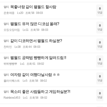
목좋녀랑 같이 팰월드 할사람
멀티
0
댓글
은호애옹
Lv.20
조회 58
08-03
팰월드 유저 많은 디코섭 올래?
멀티
0
댓글
오징오징어칩
Lv.11
조회 59
08-03
같이 디코하면서 팰월드 하실분?
멀티
0
댓글
찬하민
Lv.38
조회 44
08-03
펠월드 공략법 빵빵하게 알려드림 !!
멀티
0
댓글
뛰뛰빵빵뿌
Lv.1
조회 61
08-02
여자랑 같이 여행다닐사람 ㅎㅎ
멀티
0
댓글
플라이퀘스트
Lv.5
조회 58
08-02
목소리 좋은 사람들하고 게임하실분?!
멀티
0
댓글
Rainbow1453
Lv.1
조회 58
08-02