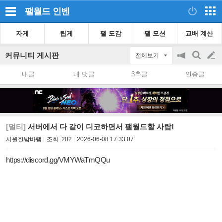
팰월드
인벤
자게
팁게
팰 도감
팰 모션
교배 계산
커뮤니티 게시판
전체보기
공
검
글
지
색
내글
내 댓글
3추글
인증글
on/off
쓰
기
[멀티]
서버에서 다 같이 디코하면서 팰월드할 사람!
시원한밤바램
조회:
202
2026-06-08 17:33:07
https://discord.gg/VMYWaTmQQu