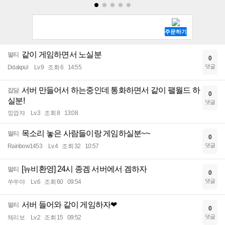
같이 게임하면서 노실분
멀티
0
댓글
Ddakpul
Lv.9
조회 6
14:55
서버 만들어서 하는중인데 통화하면서 같이 팰월드 하
잡담
0
실분!
댓글
낑깜쟈
Lv.3
조회 8
13:08
목소리 놓은 사람들이랑 게임하실분~~
멀티
0
댓글
Rainbow1453
Lv.4
조회 32
10:57
[뉴비환영] 24시 종겜 서버에서 겜하자
멀티
0
댓글
쑤쑤야
Lv.6
조회 60
09:54
서버 들어와 같이 게임하자❤
멀티
0
댓글
체리보
Lv.2
조회 15
09:52