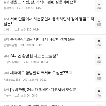
팰월드 거점, 팰, 캐릭터 관련 질문이에요!!!
질문
1
댓글
햄볶회로
Lv.13
조회 51
14:50
서버 만들어서 하는중인데 통화하면서 같이 팰월드 하
잡담
1
실분!
댓글
낑깜쟈
Lv.3
조회 330
04:34
존예존남 많은 서버에서 다같이 겜하실분!
멀티
0
댓글
승현디듀벨
Lv.1
조회 33
04:33
24시간 활발한 디코섭 오실분?
멀티
0
댓글
오징오징어칩
Lv.12
조회 44
00:23
새벽에도 활발한 디코서버 오실분??!
멀티
0
댓글
Rainbow1453
Lv.2
조회 46
00:12
[뉴비환영] 24시간 활발한 디코서버 오실분
멀티
0
댓글
쑤쑤야
Lv.5
조회 54
08-04