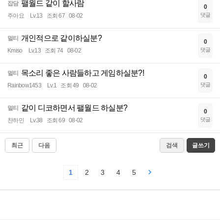
팰월드 같이 할사람
잡담
0
댓글
주아요
Lv.13
조회 67
08-02
개인적으로 같이하실분?
멀티
0
댓글
Kmiso
Lv.13
조회 74
08-02
목소리 좋은 사람들하고 게임하실분?!
멀티
0
댓글
Rainbow1453
Lv.1
조회 49
08-02
같이 디코하면서 팰월드 하실분?
멀티
0
댓글
찬하민
Lv.38
조회 69
08-02
최근
다음
검색
글쓰기
1
2
3
4
5