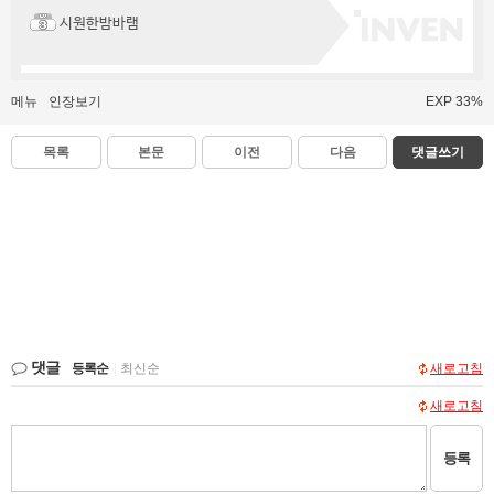
시원한밤바램
메뉴
인장보기
EXP 33%
목록
본문
이전
다음
댓글쓰기
댓글
등록순
|
최신순
새로고침
새로고침
등록