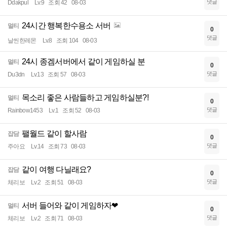
댓글
Ddakpul
Lv.9
조회 42
08-03
24시간 행복한수용소 서버
멀티
0
댓글
날씬한레몬
Lv.8
조회 104
08-03
24시 종겜서버에서 같이 게임하실 분
멀티
0
댓글
Du3dn
Lv.13
조회 57
08-03
목소리 좋은 사람들하고 게임하실분?!
멀티
0
댓글
Rainbow1453
Lv.1
조회 52
08-03
팰월드 같이 할사람
잡담
0
댓글
주아요
Lv.14
조회 73
08-03
같이 여행 다닐래요?
잡담
0
댓글
체리보
Lv.2
조회 51
08-03
서버 들어와 같이 게임하자❤
멀티
0
댓글
체리보
Lv.2
조회 71
08-03