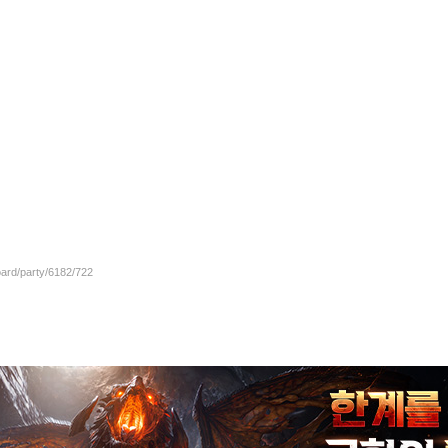
oard/party/6182/722