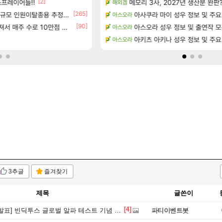
[2]
[17]
프레이어들!!
 공략 (36개) - 미식가 도전과제
메모리 3사, 2027년 생산분 완판
오만9층 주긴주는군요?
해외겜
리니지M
[265]
으로의 예상 (루머)
규모 인원이탈종용 추정사건
태극기 또 거꾸로 해놨네 미친것들
아사쿠라 마이 성우 정보 및 주요
아스오라
메이플
[90]
[23]
서리화신의 분노 티저
주 수로 10만점 치고있으면 ㅋㅋ
아스오라 성우 정보 및 출연작 
와 와 와 이게 나에게도?
아스오라
리니지M
[29]
테이크투 “내부 예상 크게 넘어”
t1 3세트 진 이유
아키츠 아키나 성우 정보 및 주요
아스오라
LoL
3추글
즐겨찾기
제목
글쓴이
[4]
표] 빈딕투스 글로벌 알파 테스트 기념 이벤트
파티이벤트봇