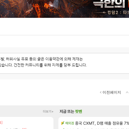
이전페이지
지금 뜨는
팟벤
더보기+
]
4]
15기래더 패치노트 별거 없네요~
중국 CXMT, D램 매출 점유율 7%…
해외겜
디아2