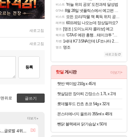
'하늘 위의 공포' 도전과제 달성법
비스트
8월 28일 넷플릭스에서 예고편 공개 예정
GTA6
모든 요리/작물 책 획득 위치 공략 (36개) - 미식가 도전과제
비스트
60프레임 나오는데 정상일까요?
레퀴엠
[명조 | 도미노피자 콜라보] 예고
명조
새로고침
‘GTA 6’ 예판 흥행…테이크투 “내부 예상 크게 넘어”
해외겜
1세대 K7 3.5NA인데 LF쏘나타 2.0NA 기변하면 유류비 절약이 얼마나 될까요..?
차벤
새로고침
명조
명조
새로고침
등록
핫딜
게시판
더보기+
햇반 백미밥 210g x 45개
햇살담은 장아찌 간장소스 1.7L x 2개
맨위로
글쓰기
롯데웰푸드 칸쵸 초코 54g x 32개
몬스터에너지 울트라 355ml x 48개
더보기+
뺀닭 블랙페퍼 닭가슴살 x 50개
[7]
[3]
[173]
없데이트수준?
글로벌 4위로 부상
선녀바위해수욕장
분내학개론
여행
메이플