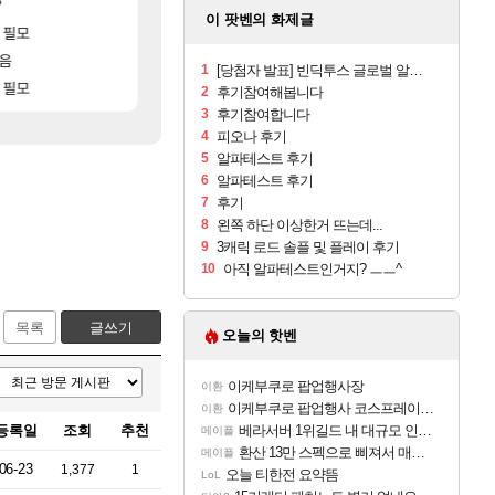
[59]
?
8월 28일 넷플릭스에서 예고편 공개 예정
ㅇㅂ ) 재밌게 까네
GTA6
메이플
이 팟벤의 화제글
[146]
[140
 ㅋㅋㅋ
 필모
애초에 홀딩저가가 짜치는게 이거임 ㅋㅋ
모든 바우에라 업그레이드 아이템 획득 위치 공략 
비스트
로아
모음
아이템매니아에 골드팔아 월 2천만원 넘게 버는 인간 
카가미하라 하루 성우 정보 및 주요 필모
아스오라
와우
1
[당첨자 발표] 빈딕투스 글로벌 알파 테스트 기념 이벤트
[19]
 필모
모든 엘리트 골렘 위치 공략 (30개) - 방랑 
아이온2 글로벌서버 해외 유저 반응
비스트
아이온2
2
후기참여해봅니다
3
후기참여합니다
4
피오나 후기
5
알파테스트 후기
6
알파테스트 후기
7
후기
8
왼쪽 하단 이상한거 뜨는데...
9
3캐릭 로드 솔플 및 플레이 후기
10
아직 알파테스트인거지? ㅡㅡ^
목록
글쓰기
오늘의 핫벤
이케부쿠로 팝업행사장
이환
이케부쿠로 팝업행사 코스프레이어들!!
이환
등록일
조회
추천
베라서버 1위길드 내 대규모 인원이탈종용 추정사건
메이플
환산 13만 스펙으로 삐져서 매주 수로 10만점 치고있으면 ㅋㅋ
메이플
06-23
1,377
1
오늘 티한전 요약뜸
LoL