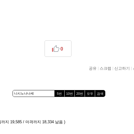
0
공유
스크랩
신고하기
5번
10번
20번
모두
검색
까지 19,585 / 마격까지 18,334 남음 )