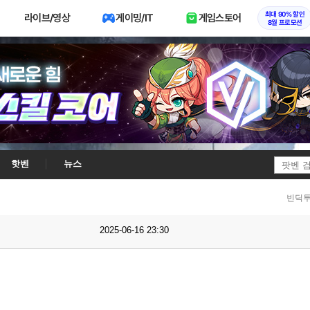
최대 90% 할인
라이브/영상
게이밍/IT
게임스토어
8월 프로모션
핫벤
뉴스
빈딕투
2025-06-16 23:30