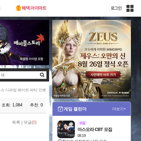
혜택.아이마트
로그인
인
벤
전
체
사
이
트
맵
검
색
스 디파잉 페이트 파티 인벤
조회:
1,084
추천:
0
게임 캘린더
더보기+
목록
|
댓글(
0
)
모집
아스오라 CBT 모집
08.19