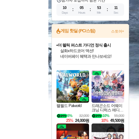
참가자 모집까지 남은 기간
10
05
53
10
Days
Hours
Min
Sec
게임 핫딜 (PC/스팀)
스토어+
더 렐릭 퍼스트 가디언 정식 출시
설화x하드코어 액션!
네이버페이 혜택과 만나보세요!
인벤게임즈 8월 특별 할인!
드래곤소드: 어웨이크닝 입점!
문명 7 특별 할인!
마블 투혼 파이팅 소울즈 정식출시!
귀무자: 검의 길 예약 판매 중!
비스트 오브 리인카네이션 정식 출시!
커세어 코브 출시 기념 할인!
베데스다 40주년 기념 할인 중!
캡콤 프렌차이즈 할인 진행 중!
캡콤 일부 상품 상시 할인
스타워즈 은하계 레이서
로블록스 기프트 카드 공식 입점
인기 퍼블리셔 모음!
스팀으로 만나는 드래곤소드!
조선&고려 DLC 출시 예정
마블 히어로 총 출동&화려한 격투!
10% 할인과
게임프릭 신작 IP
해적'섬'을 발전시키자!
베데스다의 명작들을
몬헌, 바하 등 인기 IP를
몬헌 와일즈 & 드래곤즈 도그마2
인벤게임즈에서 10% 추가 적립
Robux를 가장 안전하고
최대 90% 할인가를 만나보세요!
네이버혜택과 함께 만나보세요!
50%할인&추가 적립까지!
네이버 포인트 혜택까지!
이니&베니 혜택까지!
네이버 혜택가와 함께 예약하세요!
할인&네이버혜택으로 만나보세요!
40주년 프로모션으로 만나보세요!
할인가에 만나보세요!
일부 에디션 상시 할인!
혜택으로 예약 판매 중
편안하게 충전하세요
팰월드 Palworld
드래곤소드 어웨이
크닝 디럭스 에디션
DragonSword Awake
5%
32,000
10%
55,000
ning Deluxe Edition
25%
24,000원
10%
49,500원