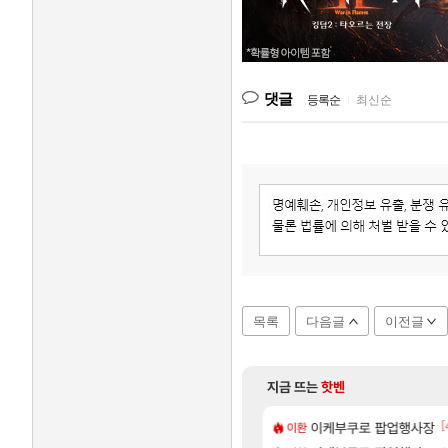
댓글
등록순
|
최신순
목록
다음글
이전글
지금 뜨는
핫벤
[173]
[1
[
욕장
아반테 2.0 자연흡기?
이케부쿠로 팝업행사장
차벤
이환