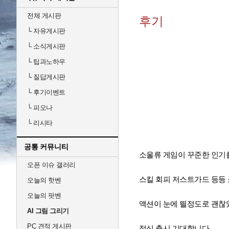
전체 게시판
후기
└
자유게시판
└
소식게시판
└
팁과노하우
└
질답게시판
└
후기이벤트
└
피오나
└
리시타
공통 커뮤니티
소울류 게임이 꾸준한 인기
오픈 이슈 갤러리
스킬 회피 저스트가드 등등 
오늘의 핫벤
오늘의 팟벤
액션이 눈에 띌정도로 괜
AI 그림 그리기
PC 견적 게시판
정식 출시 기대합니다