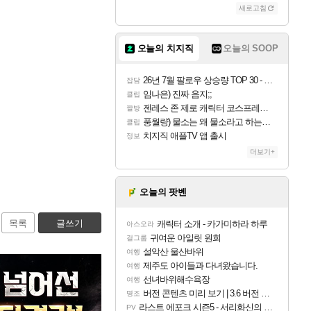
새로고침
오늘의 치지직
오늘의 SOOP
26년 7월 팔로우 상승량 TOP 30 - 월간 치지직
잡담
임나은) 진짜 음지;;
클립
젠레스 존 제로 캐릭터 코스프레한 꽁주
짤방
풍월량) 물소는 왜 물소라고 하는거야? 아! 그만 ㅋㅋ 알았어 ㅋㅋ
클립
치지직 애플TV 앱 출시
정보
더보기+
오늘의 팟벤
목록
글쓰기
캐릭터 소개 - 카가미하라 하루
아스오라
귀여운 아일릿 원희
걸그룹
설악산 울산바위
여행
제주도 아이들과 다녀왔습니다.
여행
선녀바위해수욕장
여행
버전 콘텐츠 미리 보기 | 3.6 버전 「신기루 속 등불 그림자, 속세에 깃든 검의 결심」이 8월 20일에 업데이트됩니다!
명조
라스트 에포크 시즌5 - 서리화신의 분노 티저
PV