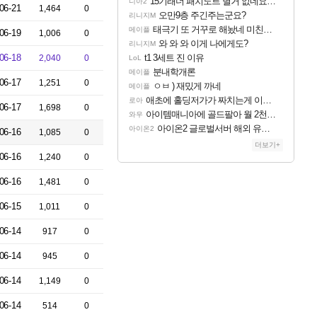
15기래더 패치노트 별거 없네요~없데이트수준?
디아2
06-21
1,464
0
오만9층 주긴주는군요?
리니지M
태극기 또 거꾸로 해놨네 미친것들 ㅋㅋㅋ
메이플
06-19
1,006
0
와 와 와 이게 나에게도?
리니지M
06-18
t1 3세트 진 이유
2,040
0
LoL
분내학개론
메이플
06-17
1,251
0
ㅇㅂ ) 재밌게 까네
메이플
애초에 홀딩저가가 짜치는게 이거임 ㅋㅋ
로아
06-17
1,698
0
아이템매니아에 골드팔아 월 2천만원 넘게 버는 인간 있던데
와우
아이온2 글로벌서버 해외 유저 반응
아이온2
06-16
1,085
0
더보기+
06-16
1,240
0
06-16
1,481
0
06-15
1,011
0
06-14
917
0
06-14
945
0
06-14
1,149
0
06-14
514
0