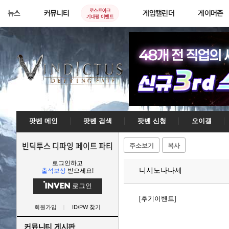
로스트아크
뉴스
커뮤니티
게임캘린더
게이머존
기대평 이벤트
팟벤 메인
팟벤 검색
팟벤 신청
오이갤
빈딕투스 디파잉 페이트 파티
주소보기
복사
로그인하고
니시노나나세
출석보상
받으세요!
로그인
[후기이벤트]
회원가입
ID/PW 찾기
커뮤니티 게시판