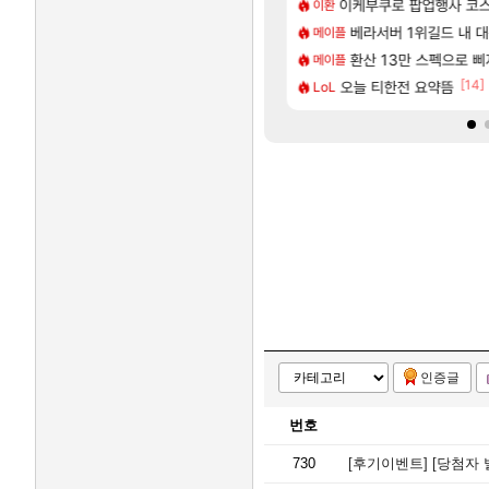
[59]
넷플릭스에서 예고편 공개 예정
게 까네
이케부쿠로 팝업행사 코스
모든 요리/작물 책 획득 위치
비스트
이환
[140]
가가 짜치는게 이거임 ㅋㅋ
업그레이드 아이템 획득 위치 공략 (89개)
무한대 아난타 유출과 앞
베라서버 1위길드 내 대
섭컬겜
메이플
[8]
드팔아 월 2천만원 넘게 버는 인간 있던데
하루 성우 정보 및 주요 필모
라스트 에포크 시즌5 - 
환산 13만 스펙으로 삐져서 매
PV
메이플
[19]
[14]
렘 위치 공략 (30개) - 방랑 결투가
로벌서버 해외 유저 반응
오늘 티한전 요약뜸
‘GTA 6’ 예판 흥행…
해외겜
LoL
인증글
번호
730
[후기이벤트]
[당첨자 발