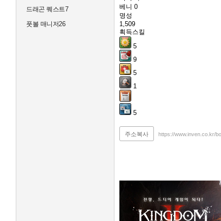
베니
0
드래곤 퀘스트7
명성
풋볼 매니저26
1,509
획득스킬
5
9
5
1
5
주소복사
https://www.inven.co.kr/b