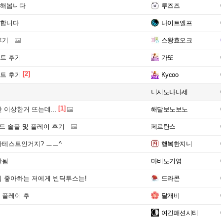
해봅니다
루즈즈
합니다
나이트엘프
후기
스왕효오크
트 후기
가또
[2]
트 후기
Kycoo
니시노나나세
[1]
 이상한거 뜨는데...
해달보노보노
드 솔플 및 플레이 후기
페르탄스
파테스트인거지? ㅡㅡ^
행복한지니
안됨
마비노기영
 좋아하는 저에게 빈딕투스는!
드라콘
 플레이 후
달개비
여긴패션시티