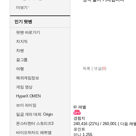
더보기
인기 팟벤
팟벤 바로가기
치지직
차벤
걸그룹
목록
|
댓글(
0
)
여행
해외게임정보
게임 영상
HyperX OMEN
브이 라이징
레벨
일곱 개의 대죄: Origin
경험치
몬스터헌터 스토리즈3
240,416
(21%)
/ 260,001
( 다음 레벨
포인트
바이오하자드 레퀴엠
이니
1,255