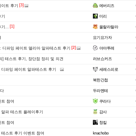
[3]
페이트 후기
에버리즈
후기
미리
[1]
기...
울랄라랄라
여
요기요가자
[2]
 디파잉 페이트 델리아 알파테스트 후기
야야투레
의] 테스트 후기, 장단점 정리 및 의견
러브쇼커즈
 디파잉 페이트 알파테스트 후기
세레스피로
북한간첩
다
두라멘테
벤트 참여
쿠라다
 알파 테스트 플레이후기
감사
벤트 참여
창킬
 테스트 후기 이벤트 참여
knachobo