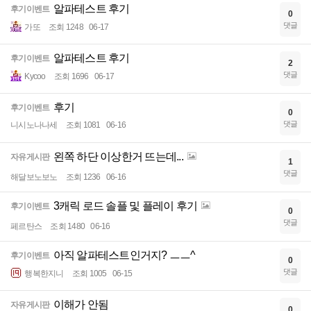
알파테스트 후기
후기이벤트
0
댓글
가또
조회 1248
06-17
알파테스트 후기
후기이벤트
2
댓글
Kycoo
조회 1696
06-17
후기
후기이벤트
0
댓글
니시노나나세
조회 1081
06-16
왼쪽 하단 이상한거 뜨는데...
자유게시판
1
댓글
해달보노보노
조회 1236
06-16
3캐릭 로드 솔플 및 플레이 후기
후기이벤트
0
댓글
페르탄스
조회 1480
06-16
아직 알파테스트인거지? ㅡㅡ^
후기이벤트
0
댓글
행복한지니
조회 1005
06-15
이해가 안됨
자유게시판
0