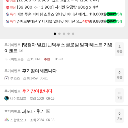
핫딜
[39,900 -> 13,900] 사리원 닭곰탕 600g x 4팩
핫딜
마블 투혼 파이팅 소울즈 얼티밋 에디션 예약구매 MARVEL Tokon Fighting Souls Ultimate Edition Pre-Purchase
118,000원
5%
특가
슈퍼로봇대전 Y 디지털 얼티밋 에디션 Super Robot Wars Y Digital Ultimate Edition
40%
89,880원
5%
특가
[당첨자 발표] 빈딕투스 글로벌 알파 테스트 기념
후기이벤트
4
이벤트
댓글
파티이벤트봇
조회 1370
추천 1
06-23
후기참여해봅니다
후기이벤트
0
댓글
루즈즈
조회 1459
06-21
후기참여합니다
후기이벤트
0
댓글
나이트엘프
조회 1000
06-19
피오나 후기
후기이벤트
0
댓글
스왕효오크
조회 2034
06-18