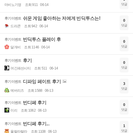
댓글
마비노기영
조회 911
06-14
쉬운 게임 좋아하는 저에게 빈딕투스는!
후기이벤트
0
댓글
드라콘
조회 942
06-14
빈딕투스 플레이 후
후기이벤트
0
댓글
달개비
조회 1146
06-14
후기
후기이벤트
0
댓글
여긴패션시티
조회 511
06-14
디파잉 페이트 후기
후기이벤트
3
댓글
에버리즈
조회 1588
06-13
빈디페 후기
후기이벤트
0
댓글
미리
조회 1062
06-13
빈디페 후기...
후기이벤트
1
댓글
울랄라랄라
조회 1108
06-13