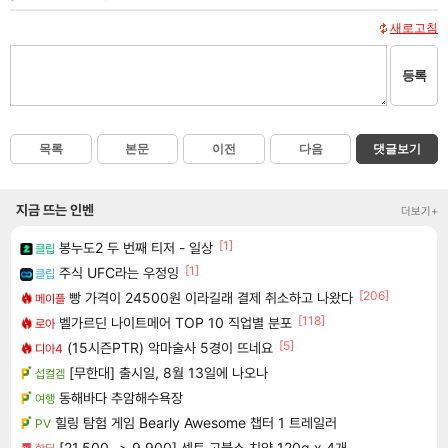
새로고침
등록
목록
본문
이전
다음
댓글보기
지금 뜨는 인벤
더보기+
[1]
봉누도2 두 번째 티저 - 일상
클립
[1]
주식 UFC라는 우정잉
클립
[206]
빵 가격이 24500원 이라길래 결제 취소하고 나왔다
메이플
[118]
벨가르딘 나이트메어 TOP 10 직업별 분포
로아
[5]
(15시즌PTR) 악마술사 5경이 뜨네요
디아4
[무한대] 출시일, 8월 13일에 나오나
섭컬겜
동해바다 추암해수욕장
여행
힐링 탐험 게임 Bearly Awesome 챕터 1 트레일러
PV
[21,500 -> 9,900] 센토 고불소 치약 120g x 4개