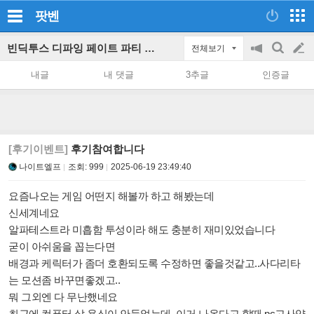
팟벤
빈딕투스 디파잉 페이트 파티 인벤
전체보기
공
검
글
지
색
내글
내 댓글
3추글
인증글
on/off
쓰
기
[후기이벤트]
후기참여합니다
나이트엘프
조회:
999
2025-06-19 23:49:40
요즘나오는 게임 어떤지 해볼까 하고 해봤는데
신세계네요
알파테스트라 미흡함 투성이라 해도 충분히 재미있었습니다
굳이 아쉬움을 꼽는다면
배경과 케릭터가 좀더 호환되도록 수정하면 좋을것같고..사다리타
는 모션좀 바꾸면좋겠고..
뭐 그외엔 다 무난했네요
최근에 컴퓨터 살 욕심이 안들었는데, 이거 나온다고 할때 pc고사양