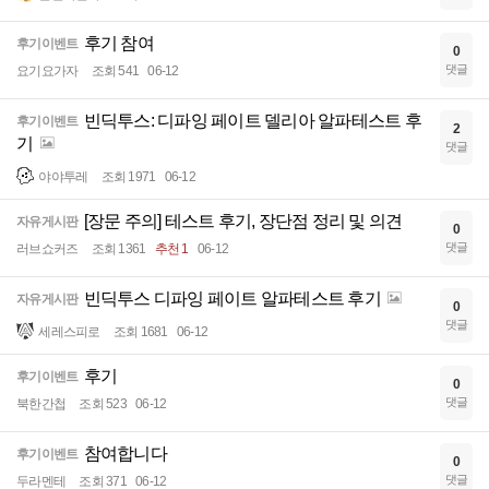
후기 참여
후기이벤트
0
댓글
요기요가자
조회 541
06-12
빈딕투스: 디파잉 페이트 델리아 알파테스트 후
후기이벤트
2
기
댓글
야야투레
조회 1971
06-12
[장문 주의] 테스트 후기, 장단점 정리 및 의견
자유게시판
0
댓글
러브쇼커즈
조회 1361
추천 1
06-12
빈딕투스 디파잉 페이트 알파테스트 후기
자유게시판
0
댓글
세레스피로
조회 1681
06-12
후기
후기이벤트
0
댓글
북한간첩
조회 523
06-12
참여합니다
후기이벤트
0
댓글
두라멘테
조회 371
06-12