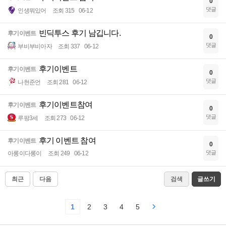
0
댓글
인생뭐있어
조회 315
06-12
빈딕투스 후기 남깁니다.
후기이벤트
0
댓글
부비부비아자
조회 337
06-12
후기이벤트
후기이벤트
0
댓글
나현준언
조회 281
06-12
후기이벤트참여
후기이벤트
0
댓글
루팡3세
조회 273
06-12
후기 이벤트 참여
후기이벤트
0
댓글
아롱이다롱이
조회 249
06-12
최근
다음
검색
글쓰기
1
2
3
4
5