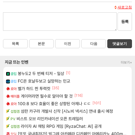
새로고침
등록
목록
본문
이전
다음
댓글보기
지금 뜨는 인벤
더보기+
[1]
봉누도2 두 번째 티저 - 일상
클립
FC온 호날두보고 실망하는 민교
클립
[35]
벨가 하드 찐 투력컷
로아
[116]
게이머라면 필수로 알아야 할 것
메이플
[101]
100:8 보다 효율이 좋은 상향된 아제나 ㄷㄷ
로아
섬란 카구라 개발사 신작 [시노비 넥서스] 연내 출시 예정
섭컬겜
비스트 오브 리인카네이션 오픈 트레일러
PV
라이자 AI 채팅 RPG 게임 [RyzaChat: AI] 공개
섭컬겜
[또또 국내최저가] 빙그레 아카페라 디카페인 아메리카노 400ml x 20개
핫딜