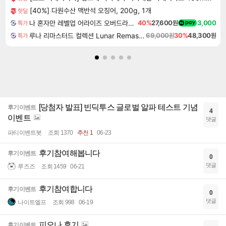
[40%] 다원수산 맥반석 오징어, 200g, 1개
핫딜
나 혼자만 레벨업 어라이즈 오버드라이브 Solo Leveling Arise
40%
27,600원
3,000
특가
루나 리마스터드 컬렉션 Lunar Remastered Collection
69,000원
30%
48,300원
특가
[당첨자 발표] 빈딕투스 글로벌 알파 테스트 기념
후기이벤트
4
이벤트
댓글
파티이벤트봇
조회 1370
추천 1
06-23
후기참여해봅니다
후기이벤트
0
댓글
루즈즈
조회 1459
06-21
후기참여합니다
후기이벤트
0
댓글
나이트엘프
조회 998
06-19
피오나 후기
후기이벤트