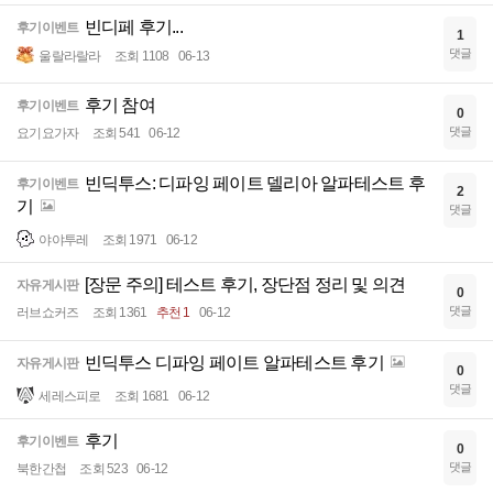
빈디페 후기...
후기이벤트
1
댓글
울랄라랄라
조회 1108
06-13
후기 참여
후기이벤트
0
댓글
요기요가자
조회 541
06-12
빈딕투스: 디파잉 페이트 델리아 알파테스트 후
후기이벤트
2
기
댓글
야야투레
조회 1971
06-12
[장문 주의] 테스트 후기, 장단점 정리 및 의견
자유게시판
0
댓글
러브쇼커즈
조회 1361
추천 1
06-12
빈딕투스 디파잉 페이트 알파테스트 후기
자유게시판
0
댓글
세레스피로
조회 1681
06-12
후기
후기이벤트
0
댓글
북한간첩
조회 523
06-12