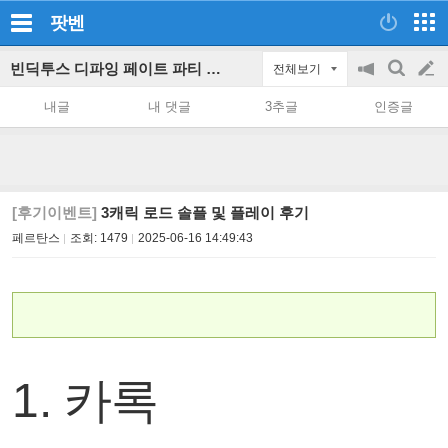
팟벤
빈딕투스 디파잉 페이트 파티 인벤
전체보기
공
검
글
지
색
내글
내 댓글
3추글
인증글
on/off
쓰
기
[후기이벤트]
3캐릭 로드 솔플 및 플레이 후기
페르탄스
조회:
1479
2025-06-16 14:49:43
1. 카록