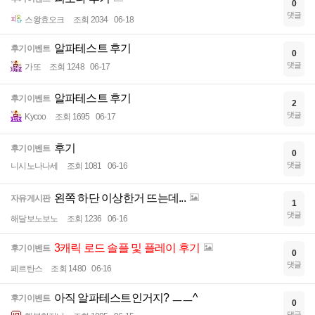
0
댓글
스왕효오크
조회 2034
06-18
알파테스트 후기
후기이벤트
0
댓글
가또
조회 1248
06-17
알파테스트 후기
후기이벤트
2
댓글
Kycoo
조회 1695
06-17
후기
후기이벤트
0
댓글
니시노나나세
조회 1081
06-16
왼쪽 하단 이상한거 뜨는데...
자유게시판
1
댓글
해달보노보노
조회 1236
06-16
3캐릭 로드 솔플 및 플레이 후기
후기이벤트
0
댓글
페르탄스
조회 1480
06-16
아직 알파테스트인거지? ㅡㅡ^
후기이벤트
0
댓글