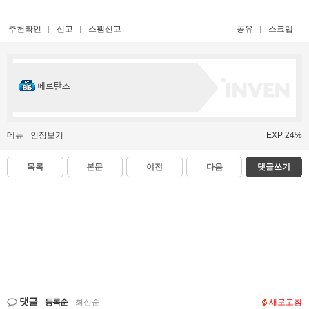
추천확인
신고
스팸신고
공유
스크랩
페르탄스
메뉴
인장보기
EXP 24%
목록
본문
이전
다음
댓글쓰기
댓글
등록순
|
최신순
새로고침