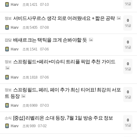
댓글
Harv
조회 1421
07-10
서비드사우르스 생각 외로 어려웠네요 + 짧은 공략
정보
0
댓글
Harv
조회 5405
07-08
배섀르크는 택틱을 크게 손봐야할 듯
잡담
0
댓글
Harv
조회 1541
07-06
스프링필드+페리+미슈티 트리플 픽업 추천 가이드
정보
0
댓글
Harv
조회 1818
07-06
스프링필드, 페리, 페이 추가 최신 티어표! 최강의 서포
정보
0
트 등장
댓글
Harv
조회 6969
07-03
[중섭] 리벨리온 소대 등장, 7월 1일 방송 주요 정보
소식
0
댓글
Harv
조회 989
07-02