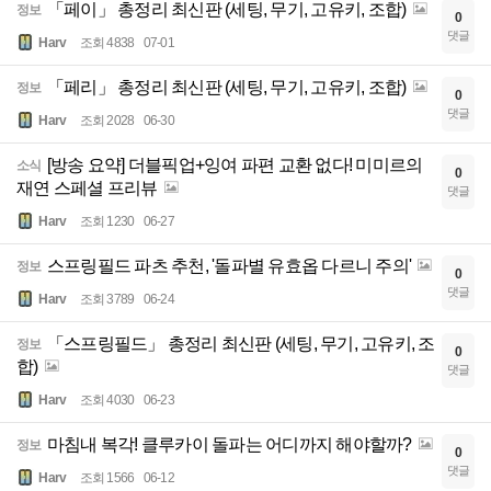
「페이」 총정리 최신판 (세팅, 무기, 고유키, 조합)
정보
0
댓글
Harv
조회 4838
07-01
「페리」 총정리 최신판 (세팅, 무기, 고유키, 조합)
정보
0
댓글
Harv
조회 2028
06-30
[방송 요약] 더블픽업+잉여 파편 교환 없다! 미미르의
소식
0
재연 스페셜 프리뷰
댓글
Harv
조회 1230
06-27
스프링필드 파츠 추천, '돌파별 유효옵 다르니 주의'
정보
0
댓글
Harv
조회 3789
06-24
「스프링필드」 총정리 최신판 (세팅, 무기, 고유키, 조
정보
0
합)
댓글
Harv
조회 4030
06-23
마침내 복각! 클루카이 돌파는 어디까지 해야할까?
정보
0
댓글
Harv
조회 1566
06-12