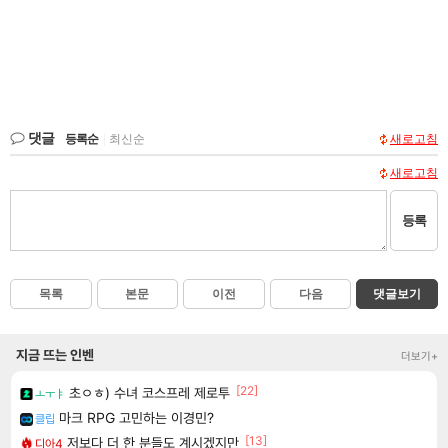
댓글
등록순
|
최신순
새로고침
새로고침
등록
목록
본문
이전
다음
댓글보기
지금 뜨는 인벤
더보기+
[22]
초ㅇㅎ) 수녀 코스프레 제로투
ㅗㅜㅑ
마크 RPG 고민하는 이경민?
클립
[13]
저보다 더 한 분들도 계시겠지만
디아4