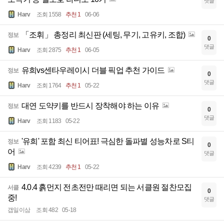
댓글
Harv
조회 1558
추천 1
06-06
「조휘」 총정리 최신판 (세팅, 무기, 고유키, 조합)
정보
0
댓글
Harv
조회 2875
추천 1
06-05
유희vs센타우레이시 더블 픽업 추천 가이드
정보
0
댓글
Harv
조회 1764
추천 1
05-22
대연 도약키를 반드시 장착해야 하는 이유
정보
0
댓글
Harv
조회 1183
05-22
'유희' 포함 최신 티어표! 극심한 돌파별 성능차로 S티
정보
0
어
댓글
Harv
조회 4239
추천 1
05-22
4.0.4 흙먼지 전초전만 때리면 되는 서클원 절찬모집
서클
0
중!
댓글
갭일이삼
조회 482
05-18