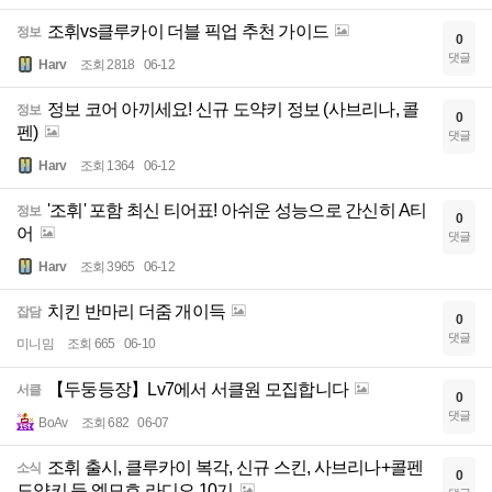
조휘vs클루카이 더블 픽업 추천 가이드
정보
0
댓글
Harv
조회 2818
06-12
정보 코어 아끼세요! 신규 도약키 정보 (사브리나, 콜
정보
0
펜)
댓글
Harv
조회 1364
06-12
'조휘' 포함 최신 티어표! 아쉬운 성능으로 간신히 A티
정보
0
어
댓글
Harv
조회 3965
06-12
치킨 반마리 더줌 개이득
잡담
0
댓글
미니밈
조회 665
06-10
【두둥등장】Lv7에서 서클원 모집합니다
서클
0
댓글
BoAv
조회 682
06-07
조휘 출시, 클루카이 복각, 신규 스킨, 사브리나+콜펜
소식
0
도약키 등 엘모호 라디오 10기