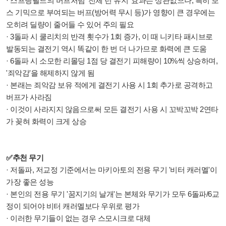
· 스프링필드의 버프처럼 '전체 턴 유지' 효과는 상관없으나, 특히 보
스 기믹으로 부여되는 버프(방어력 무시 등)가 영향이 큰 경우에는
오히려 딜량이 줄어들 수 있어 주의 필요
· 3돌파 시 쿨리치의 반격 횟수가 1회 증가, 이 때 니키타 패시브로
발동되는 결전기 역시 똑같이 한 번 더 나가므로 화력에 큰 도움
· 6돌파 시 소모한 리몰딩 1점 당 결전기 피해량이 10%씩 상승하며,
'죄악감'을 해제하지 않게 됨
· 본래는 죄악감 보유 적에게 결전기 사용 시 1회 추가로 공격하고
버프가 사라짐
· 이것이 사라지지 않음으로써 모든 결전기 사용 시 꼬박꼬박 2연타
가 꽂혀 화력이 크게 상승
✅추천 무기
· 저돌파, 저교정 기준에서는 마키아토의 전용 무기 '비터 캐러멜'이
가장 좋은 성능
· 본인의 전용 무기 '꿈지기의 날개'는 본체와 무기가 모두 6돌파/6교
정이 되어야 비터 캐러멜보다 우위로 평가
· 이러한 무기들이 없는 경우 스모시크로 대체