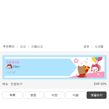
추천확인
신고
스팸신고
공유
스크랩
린클 특파원
Harv
→↓↘P
메뉴
인장보기
EXP 20%
목록
본문
이전
다음
댓글쓰기