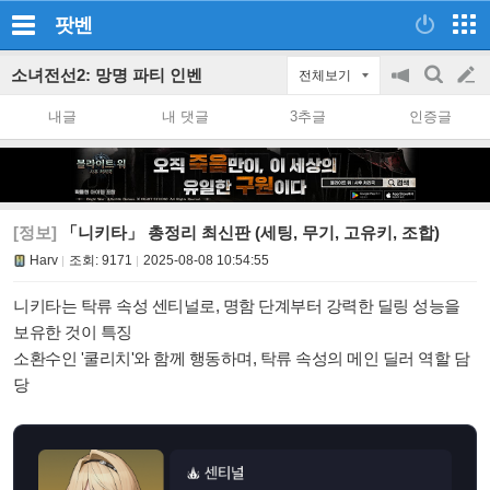
팟벤
소녀전선2: 망명 파티 인벤
전체보기
공
검
글
지
색
내글
내 댓글
3추글
인증글
on/off
쓰
기
[정보]
「니키타」 총정리 최신판 (세팅, 무기, 고유키, 조합)
Harv
조회:
9171
2025-08-08 10:54:55
니키타는 탁류 속성 센티널로, 명함 단계부터 강력한 딜링 성능을
보유한 것이 특징
소환수인 '쿨리치'와 함께 행동하며, 탁류 속성의 메인 딜러 역할 담
당