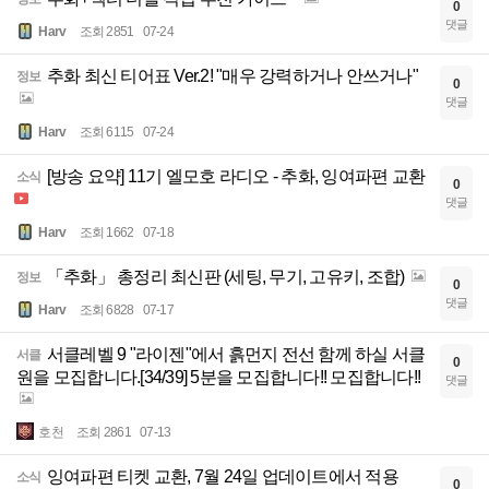
0
댓글
Harv
조회 2851
07-24
추화 최신 티어표 Ver.2! "매우 강력하거나 안쓰거나"
정보
0
댓글
Harv
조회 6115
07-24
[방송 요약] 11기 엘모호 라디오 - 추화, 잉여파편 교환
소식
0
댓글
Harv
조회 1662
07-18
「추화」 총정리 최신판 (세팅, 무기, 고유키, 조합)
정보
0
댓글
Harv
조회 6828
07-17
서클레벨 9 "라이젠"에서 흙먼지 전선 함께 하실 서클
서클
0
원을 모집합니다.[34/39] 5분을 모집합니다!! 모집합니다!!
댓글
호천
조회 2861
07-13
잉여파편 티켓 교환, 7월 24일 업데이트에서 적용
소식
0