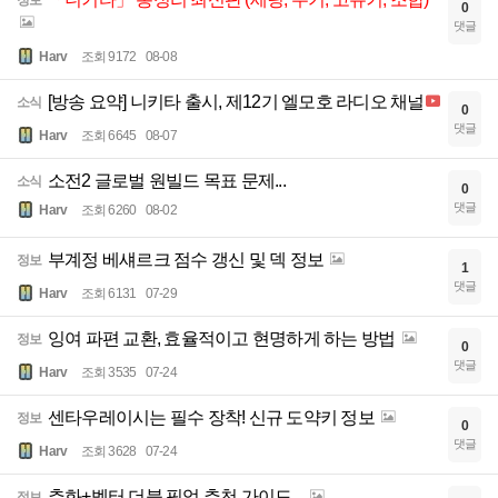
0
댓글
Harv
조회 9172
08-08
[방송 요약] 니키타 출시, 제12기 엘모호 라디오 채널
소식
0
댓글
Harv
조회 6645
08-07
소전2 글로벌 원빌드 목표 문제...
소식
0
댓글
Harv
조회 6260
08-02
부계정 베섀르크 점수 갱신 및 덱 정보
정보
1
댓글
Harv
조회 6131
07-29
잉여 파편 교환, 효율적이고 현명하게 하는 방법
정보
0
댓글
Harv
조회 3535
07-24
센타우레이시는 필수 장착! 신규 도약키 정보
정보
0
댓글
Harv
조회 3628
07-24
추화+벡터 더블 픽업 추천 가이드
정보