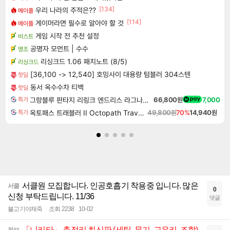
[134]
우리 나라의 주적은??
메이플
[114]
게이머라면 필수로 알아야 할 것
메이플
게임 시작 전 추천 설정
비스트
공명자 모먼트 | 수수
명조
리싱크드 1.06 패치노트 (8/5)
리싱크드
[36,100 -> 12,540] 호밍사이 대용량 텀블러 304스텐
핫딜
동서 옥수수차 티백
핫딜
그랑블루 판타지 리링크 엔드리스 라그나로크 Granblue Fantasy Relink Endless Ragnarok
66,800원
7,000
특가
옥토패스 트래블러 II Octopath Traveler II
49,800원
70%
14,940원
특가
서클원 모집합니다. 인공호흡기 착용중 입니다. 많은
서클
0
신청 부탁드립니다. 11/36
댓글
불고기야채죽
조회 2238
10-02
「니키타」 총정리 최신판 (세팅, 무기, 고유키, 조합)
정보