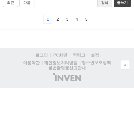
최근
다음
검색
글쓰기
1
2
3
4
5
로그인
PC화면
퀵링크
설정
청소년보호정책
이용약관
개인정보처리방침
▲
불법촬영물신고안내
(주)
인
벤