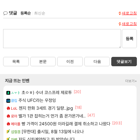
댓글
등록순
|
최신순
새로고침
새로고침
등록
목록
본문
이전
다음
댓글보기
지금 뜨는 인벤
더보기+
[20]
초ㅇㅎ) 수녀 코스프레 제로투
ㅗㅜㅑ
주식 UFC라는 우정잉
클립
[18]
젠지 한화 3세트 경기 딜량..jpg
LoL
[47]
벨가 1관 잡히는거 먼가 좀 몬가몬가네..
로아
[203]
빵 가격이 24500원 이라길래 결제 취소하고 나왔다
메이플
[무한대] 출시일, 8월 13일에 나오나
섭컬겜
저도 신차계약하고 차 받았습니다
차벤