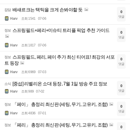
배섀르크는 택틱을 크게 손봐야할 듯
잡담
0
댓글
Harv
조회 1541
07-06
스프링필드+페리+미슈티 트리플 픽업 추천 가이드
정보
0
댓글
Harv
조회 1817
07-06
스프링필드, 페리, 페이 추가 최신 티어표! 최강의 서포
정보
0
트 등장
댓글
Harv
조회 6969
07-03
[중섭] 리벨리온 소대 등장, 7월 1일 방송 주요 정보
소식
0
댓글
Harv
조회 989
07-02
「페이」 총정리 최신판 (세팅, 무기, 고유키, 조합)
정보
0
댓글
Harv
조회 4836
07-01
「페리」 총정리 최신판 (세팅, 무기, 고유키, 조합)
정보
0