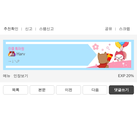
추천확인
신고
스팸신고
공유
스크랩
린클 특파원
Harv
→↓↘P
메뉴
인장보기
EXP 20%
목록
본문
이전
다음
댓글쓰기