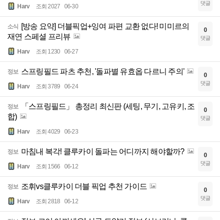
댓글
Harv
조회 2027
06-30
[방송 요약] 더블픽업+잉여 파편 교환 없다! 미미르의
소식
0
재연 스페셜 프리뷰
댓글
Harv
조회 1230
06-27
스프링필드 파츠 추천, '돌파별 유효옵 다르니 주의'
정보
0
댓글
Harv
조회 3789
06-24
「스프링필드」 총정리 최신판 (세팅, 무기, 고유키, 조
정보
0
합)
댓글
Harv
조회 4029
06-23
마침내 복각! 클루카이 돌파는 어디까지 해야할까?
정보
0
댓글
Harv
조회 1566
06-12
조휘vs클루카이 더블 픽업 추천 가이드
정보
0
댓글
Harv
조회 2818
06-12