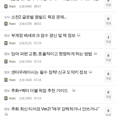
0
댓글
Harv
조회 6645
08-07
소전2 글로벌 원빌드 목표 문제...
소식
0
댓글
Harv
조회 6259
08-02
부계정 베섀르크 점수 갱신 및 덱 정보
정보
1
댓글
Harv
조회 6131
07-29
잉여 파편 교환, 효율적이고 현명하게 하는 방법
정보
0
댓글
Harv
조회 3534
07-24
센타우레이시는 필수 장착! 신규 도약키 정보
정보
0
댓글
Harv
조회 3628
07-24
추화+벡터 더블 픽업 추천 가이드
정보
0
댓글
Harv
조회 2850
07-24
추화 최신 티어표 Ver.2! "매우 강력하거나 안쓰거나"
정보
0
댓글