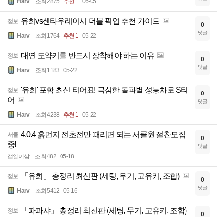
Harv
조회 2875
추천 1
06-05
유희vs센타우레이시 더블 픽업 추천 가이드
정보
0
댓글
Harv
조회 1764
추천 1
05-22
대연 도약키를 반드시 장착해야 하는 이유
정보
0
댓글
Harv
조회 1183
05-22
'유희' 포함 최신 티어표! 극심한 돌파별 성능차로 S티
정보
0
어
댓글
Harv
조회 4238
추천 1
05-22
4.0.4 흙먼지 전초전만 때리면 되는 서클원 절찬모집
서클
0
중!
댓글
갭일이삼
조회 482
05-18
「유희」 총정리 최신판 (세팅, 무기, 고유키, 조합)
정보
0
댓글
Harv
조회 5412
05-16
「파파샤」 총정리 최신판 (세팅, 무기, 고유키, 조합)
정보
0