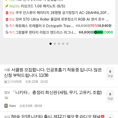
리싱크드 1.06 패치노트 (8/5)
리싱크드
쿠쿠 인스퓨어 헤리티지 28평형 공기청정기 AC-28AHNL20FNW
핫딜
모바 S70 Ultra Roller 물걸레 로봇청소기 RGB AI 센서 온수 자동세척
핫딜
옥토패스 트래블러 II Octopath Traveler II
49,800원
70%
14,940원
특가
그랑블루 판타지 리링크 엔드리스 라그나로크 Granblue Fantasy Relink Endless Ragnarok
66,800원
7,000
특가
서클원 모집합니다. 인공호흡기 착용중 입니다. 많은
서클
0
신청 부탁드립니다. 11/36
댓글
불고기야채죽
조회 2238
10-02
「니키타」 총정리 최신판 (세팅, 무기, 고유키, 조합)
정보
0
댓글
Harv
조회 9168
08-08
[방송 요약] 니키타 출시, 제12기 엘모호 라디오 채널
소식