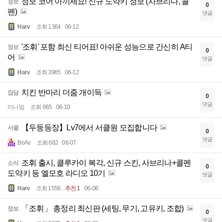
정보 코어 아끼세요! 신규 도약키 정보 (사브리나, 콜
정보
0
펜)
댓글
Harv
조회 1364
06-12
'조휘' 포함 최신 티어표! 아쉬운 성능으로 간신히 A티
정보
0
어
댓글
Harv
조회 3965
06-12
치킨 반마리 더줌 개이득
잡담
0
댓글
미니밈
조회 665
06-10
【두둥등장】Lv7에서 서클원 모집합니다
서클
0
댓글
BoAv
조회 682
06-07
조휘 출시, 클루카이 복각, 신규 스킨, 사브리나+콜펜
소식
0
도약키 등 엘모호 라디오 10기
댓글
Harv
조회 1556
추천 1
06-06
「조휘」 총정리 최신판 (세팅, 무기, 고유키, 조합)
정보
0
댓글