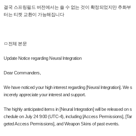
결국 스프링필드 버전에서는 쓸 수 없는 것이 확정되었지만 추화부
터는 티켓 교환이 가능해집니다
ㅁ전체 본문
Update Notice regarding Neural Integration
Dear Commanders,
We have noticed your high interest regarding [Neural Integration]. We s
incerely appreciate your interest and support.
The highly anticipated items in [Neural Integration] will be released on s
chedule on July 24 9:00 (UTC-4), including [Access Permissions], [Tar
geted Access Permissions], and Weapon Skins of past events.