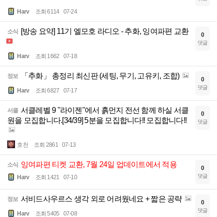
Harv
조회 6114
07-24
[방송 요약] 11기 엘모호 라디오 - 추화, 잉여파편 교환
소식
0
댓글
Harv
조회 1662
07-18
「추화」 총정리 최신판 (세팅, 무기, 고유키, 조합)
정보
0
댓글
Harv
조회 6827
07-17
서클레벨 9 "라이젠"에서 흙먼지 전선 함께 하실 서클
서클
0
원을 모집합니다.[34/39] 5분을 모집합니다!! 모집합니다!!
댓글
호천
조회 2861
07-13
잉여파편 티켓 교환, 7월 24일 업데이트에서 적용
소식
0
댓글
Harv
조회 1421
07-10
서비드사우르스 생각 외로 어려웠네요 + 짧은 공략
정보
0
댓글
Harv
조회 5405
07-08