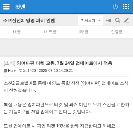
팟벤
소녀전선2: 망명 파티 인벤
전체보기
공
검
글
지
색
내글
내 댓글
3추글
인증글
on/off
쓰
기
[소식]
잉여파편 티켓 교환, 7월 24일 업데이트에서 적용
Harv
조회:
1420
2025-07-10 14:29:21
소전2 글로벌 X를 통해 마인드 통합 상점 (잉여파편) 업데이트 소식
이 전해졌습니다.
핵심 내용은 잉여파편으로 티켓 및 과거 이벤트 무기 스킨을 교환하
는 기능이 7월 24일 업데이트 된다는 것입니다.
또한 업데이트 시 픽업 티켓 10장을 함께 지급한다고 하네요