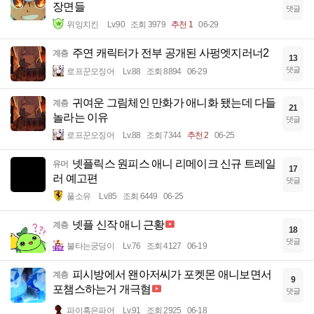
장면들
댓글
위잉치킨
Lv.90
조회 3979
추천 1
06-29
주연 캐릭터가 전부 공개된 사펑엣지러너2
계층
13
댓글
로프꾼오징어
Lv.88
조회 8894
06-29
귀여운 그림체인 만화가 애니화 됐는데 다들
계층
21
놀라는 이유
댓글
로프꾼오징어
Lv.88
조회 7344
추천 2
06-25
넷플릭스 원피스 애니 리메이크 신규 트레일
유머
17
러 예고편
댓글
풀소유
Lv.85
조회 6449
06-25
넷플 신작 애니 근황
계층
18
댓글
불타는궁딩이
Lv.76
조회 4127
06-19
피시방에서 왠아저씨가 포켓몬 애니보면서
계층
9
포챔스하는거 개극혐
댓글
파이혹은파어
Lv.91
조회 2925
06-18