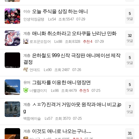
오늘 주식을 상징 하는 애니
이슈
5
댓글
인생막장곰탱
Lv.54
조회 5547
07-29
애니화 취소하라고 오타쿠들 난리난 만화
계층
32
댓글
로프꾼오징어
Lv.88
조회 8328
추천 4
07-29
은하철도 999 신작 극장판 애니메이션 제작
계층
5
결정
댓글
언데드
Lv.90
조회 2487
07-26
그림자를 이용한 애니명장면
유머
5
댓글
너빨갱이지
Lv.86
조회 4479
추천 5
07-25
ㅅㅍ?) 진격거 거밍아웃 원작과 애니 비교.jp
계층
7
g
댓글
백합에이슬
Lv.57
조회 3570
07-25
이것도 애니로 나오는구나.....
계층
31
댓글