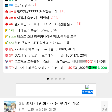
[1]
그냥 안녕수야
클립
[98]
챌린저#77777 저격했습니다!
메이플
[348]
이적자 숙코 시ㅡ발련아
메이플
[118]
벨가르딘 나이트메어 TOP 10 직업별 분포
로아
국내에도 이쁜곳이 많은것 같습니다
여행
비스트 오브 리인카네이션 정보/공략글 모음
비스트
실버 팰리스 CBT 화제의 순간·후기 모음
실팰
77%특가 에브리워터 무라벨, 500ml, 40개
핫딜
67%할인 맘스럽 아토클래식 물티슈, 100매입, 20팩
핫딜
옥토패스 트래블러 II Octopath Traveler II
49,800원
70%
14,940원
특가
나 혼자만 레벨업 어라이즈 오버드라이브 디럭스 에디션 Solo Leveling Arise Overdrive Deluxe Edition
40%
31,200원
3,000
특가
혹시 이 만화 아시는 분 계신가요
잡담
2
댓글
히롣
Lv.15
조회 530
08-05