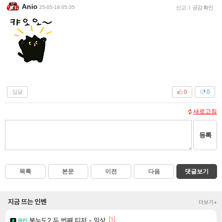
Anio
25-05-18 05:35
신고
|
공감 확인
답글
0
0
새로고침
등록
목록
본문
이전
다음
댓글보기
지금 뜨는 인벤
더보기+
[1]
봉누도2 두 번째 티저 - 일상
클립