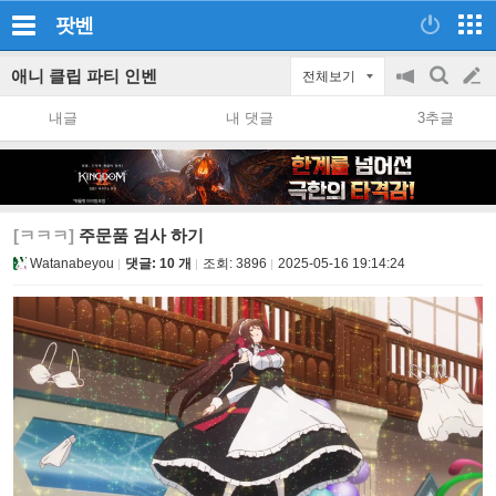
팟벤
애니 클립 파티 인벤
전체보기
공
검
글
지
색
내글
내 댓글
3추글
on/off
쓰
기
[ㅋㅋㅋ]
주문품 검사 하기
Watanabeyou
댓글: 10 개
조회:
3896
2025-05-16 19:14:24