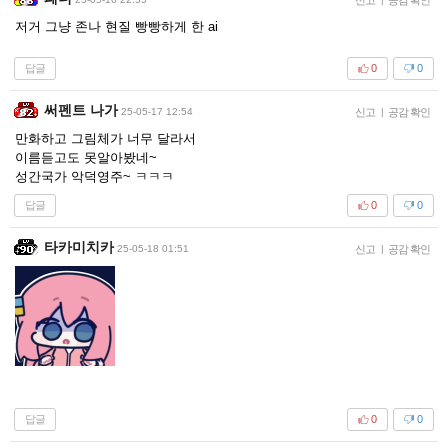
저거 그냥 존나 현질 빵빵하게 한 ai
답글
0
0
써펜트 나가
25-05-17 12:54
신고
|
공감 확인
만화하고 그림체가 너무 달라서
이름듣고도 못알아봤네~
성간국가 악덕영주~ ㅋㅋㅋ
답글
0
0
타카미치카
25-05-18 01:51
신고
|
공감 확인
답글
0
0