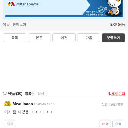
Watanabeyou
메뉴
인장보기
EXP 54%
목록
본문
이전
다음
댓글쓰기
댓글
(10)
등록순
|
최신순
새로고침
Mwallacco
25-05-16 19:15
신고
|
공감 확인
이거 좀 재밌음 ㅋㅋㅋㅋㅋㅋ
답글
0
0