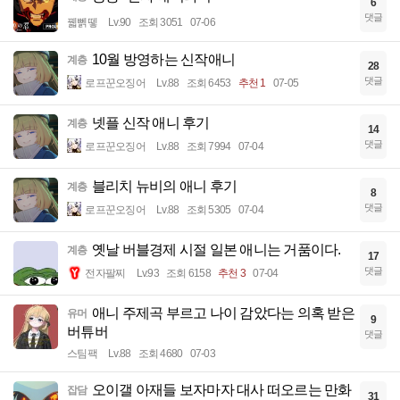
6
댓글
꿻뻵뗗
Lv.90
조회 3051
07-06
10월 방영하는 신작애니
계층
28
댓글
로프꾼오징어
Lv.88
조회 6453
추천 1
07-05
넷플 신작 애니 후기
계층
14
댓글
로프꾼오징어
Lv.88
조회 7994
07-04
블리치 뉴비의 애니 후기
계층
8
댓글
로프꾼오징어
Lv.88
조회 5305
07-04
옛날 버블경제 시절 일본 애니는 거품이다.
계층
17
댓글
전자팔찌
Lv.93
조회 6158
추천 3
07-04
애니 주제곡 부르고 나이 감았다는 의혹 받은
유머
9
버튜버
댓글
스팀팩
Lv.88
조회 4680
07-03
오이갤 아재들 보자마자 대사 떠오르는 만화
잡담
31