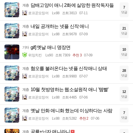
담배고양이 애니 2화에 실망한 원작독자들
계층
7
댓글
로프꾼오징어
Lv.88
조회 3813
07-11
내일 공개하는 넷플 신작 애니
계층
21
댓글
로프꾼오징어
Lv.88
조회 9678
07-09
gif] 옛날 애니 명장면
기타
10
댓글
위잉치킨
Lv.90
조회 7309
추천 3
07-09
혐오를 불러온다는 넷플 신작애니 상태
계층
28
댓글
로프꾼오징어
Lv.88
조회 9900
07-07
10월 첫방영하는 웹소설원작 애니 '템빨'
계층
12
댓글
로프꾼오징어
Lv.88
조회 4465
07-06
옛날 만화 애니화 했는데 이상하다는 사람
계층
7
댓글
로프꾼오징어
Lv.88
조회 5282
추천 2
07-06
공룡+닌자 애니라니
계층