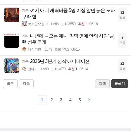
여기 애니 캐릭터중 5명 이상 알면 늙은 오타
계층
32
쿠라 함
댓글
로프꾼오징어
Lv.88
조회 3559
추천 1
06-18
내년에 나오는 애니 '악역 영애 안의 사람' 빌
기타
1
런 성우 공개
댓글
레이키얀
Lv.73
조회 4462
06-15
2026년 3분기 신작 애니메이션
계층
22
댓글
언데드
Lv.90
조회 4870
추천 1
06-14
최근
다음
검색
글쓰기
1
2
3
4
5