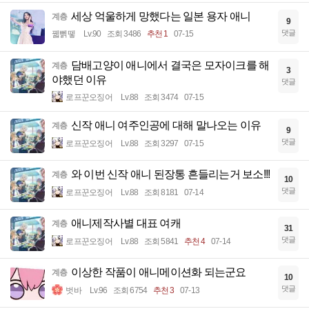
세상 억울하게 망했다는 일본 용자 애니
계층
9
댓글
꿻뻵뗗
Lv.90
조회 3486
추천 1
07-15
담배고양이 애니에서 결국은 모자이크를 해
계층
3
야했던 이유
댓글
로프꾼오징어
Lv.88
조회 3474
07-15
신작 애니 여주인공에 대해 말나오는 이유
계층
9
댓글
로프꾼오징어
Lv.88
조회 3297
07-15
와 이번 신작 애니 된장통 흔들리는거 보소!!!
계층
10
댓글
로프꾼오징어
Lv.88
조회 8181
07-14
애니제작사별 대표 여캐
계층
31
댓글
로프꾼오징어
Lv.88
조회 5841
추천 4
07-14
이상한 작품이 애니메이션화 되는군요
계층
10
댓글
벗바
Lv.96
조회 6754
추천 3
07-13