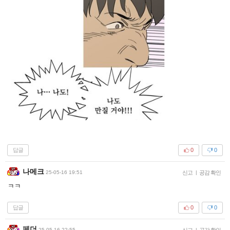
답글
0
0
나메크
25-05-16 19:51
신고
|
공감 확인
ㅋㅋ
답글
0
0
페더
25-05-16 22:55
신고
|
공감 확인