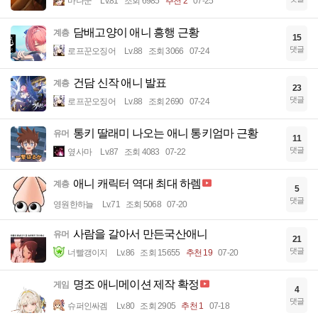
마나군
Lv.81
조회 6985
추천 2
07-25
담배고양이 애니 흥행 근황
계층
15
댓글
로프꾼오징어
Lv.88
조회 3066
07-24
건담 신작 애니 발표
계층
23
댓글
로프꾼오징어
Lv.88
조회 2690
07-24
통키 딸래미 나오는 애니 통키엄마 근황
유머
11
댓글
옆사마
Lv.87
조회 4083
07-22
애니 캐릭터 역대 최대 하렘
계층
5
댓글
영원한하늘
Lv.71
조회 5068
07-20
사람을 갈아서 만든국산애니
유머
21
댓글
너빨갱이지
Lv.86
조회 15655
추천 19
07-20
명조 애니메이션 제작 확정
게임
4
댓글
슈퍼인싸겜
Lv.80
조회 2905
추천 1
07-18