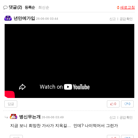
댓글
(2)
등록순
|
최신순
새로고침
년만에가입
26-06-06 03:44
신고
|
공감 확인
답글
0
0
병신무는개
26-06-06 03:49
신고
|
공감 확인
지금 보니 희망찬 가사가 지옥길... 인데? 나이먹어서 그런가