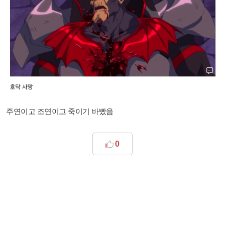
주연이고 조연이고 죽이기 바빴음
0