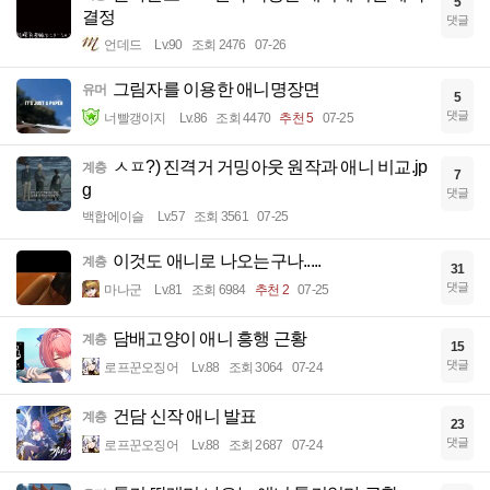
5
결정
댓글
언데드
Lv.90
조회 2476
07-26
그림자를 이용한 애니명장면
유머
5
댓글
너빨갱이지
Lv.86
조회 4470
추천 5
07-25
ㅅㅍ?) 진격거 거밍아웃 원작과 애니 비교.jp
계층
7
g
댓글
백합에이슬
Lv.57
조회 3561
07-25
이것도 애니로 나오는구나.....
계층
31
댓글
마나군
Lv.81
조회 6984
추천 2
07-25
담배고양이 애니 흥행 근황
계층
15
댓글
로프꾼오징어
Lv.88
조회 3064
07-24
건담 신작 애니 발표
계층
23
댓글
로프꾼오징어
Lv.88
조회 2687
07-24