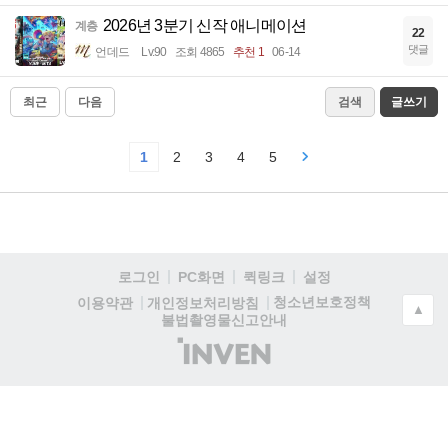
2026년 3분기 신작 애니메이션
계층
22
댓글
언데드
Lv.90
조회 4865
추천 1
06-14
최근
다음
검색
글쓰기
1
2
3
4
5
로그인
PC화면
퀵링크
설정
청소년보호정책
이용약관
개인정보처리방침
▲
불법촬영물신고안내
(주)
인
벤