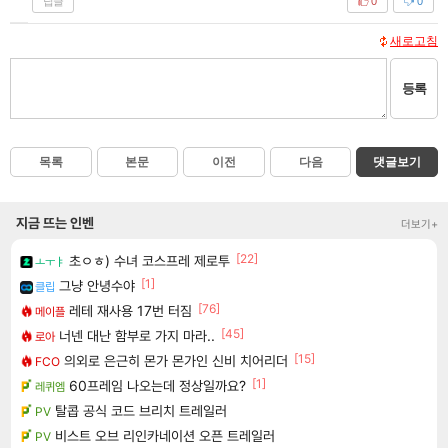
답글
0
0
새로고침
등록
목록
본문
이전
다음
댓글보기
지금 뜨는 인벤
더보기+
[22]
초ㅇㅎ) 수녀 코스프레 제로투
ㅗㅜㅑ
[1]
그냥 안녕수야
클립
[76]
레테 재사용 17번 터짐
메이플
[45]
너넨 대난 함부로 가지 마라..
로아
[15]
의외로 은근히 몬가 몬가인 신비 치어리더
FCO
[1]
60프레임 나오는데 정상일까요?
레퀴엠
탈콥 공식 코드 브리치 트레일러
PV
비스트 오브 리인카네이션 오픈 트레일러
PV