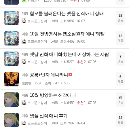
위잉치킨
Lv.90
조회 7307
추천 3
07-09
혐오를 불러온다는 넷플 신작애니 상태
계층
28
댓글
로프꾼오징어
Lv.88
조회 9887
07-07
10월 첫방영하는 웹소설원작 애니 '템빨'
계층
12
댓글
로프꾼오징어
Lv.88
조회 4462
07-06
옛날 만화 애니화 했는데 이상하다는 사람
계층
7
댓글
로프꾼오징어
Lv.88
조회 5279
추천 2
07-06
공룡+닌자 애니라니
계층
6
댓글
꿻뻵뗗
Lv.90
조회 3047
07-06
10월 방영하는 신작애니
계층
28
댓글
로프꾼오징어
Lv.88
조회 6450
추천 1
07-05
넷플 신작 애니 후기
계층
14
댓글
로프꾼오징어
Lv.88
조회 7987
07-04