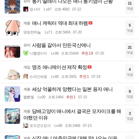
통키 딸래미 나오는 애니 통키엄마 근황
유머
11
댓글
옆사마
Lv.87
조회 4082
07-22
애니 캐릭터 역대 최대 하렘
계층
5
댓글
영원한하늘
Lv.71
조회 5066
07-20
사람을 갈아서 만든국산애니
유머
21
댓글
너빨갱이지
Lv.86
조회 15644
추천 19
07-20
명조 애니메이션 제작 확정
게임
4
댓글
슈퍼인싸겜
Lv.80
조회 2901
추천 1
07-18
세상 억울하게 망했다는 일본 용자 애니
계층
9
댓글
꿻뻵뗗
Lv.90
조회 3484
추천 1
07-15
담배고양이 애니에서 결국은 모자이크를 해
계층
3
야했던 이유
댓글
로프꾼오징어
Lv.88
조회 3469
07-15
신작 애니 여주인공에 대해 말나오는 이유
계층