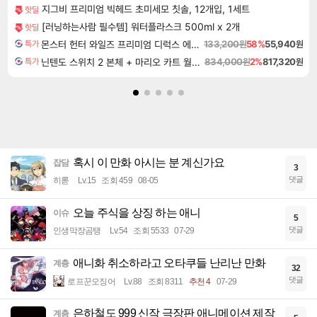
지그비 프리미엄 빅헤드 초미세모 칫솔, 12개입, 1세트
핫딜
[러닝하는사람 필수템] 워터플라스크 500ml x 2개
핫딜
몬스터 헌터 와일즈 프리미엄 디럭스 에디션 Monster Hunter Wilds Premium Deluxe Edition
133,200원
58%
55,940원
특가
닌텐도 스위치 2 본체 + 마리오 카트 월드 + 포켓몬 포코피아 번들
834,000원
2%
817,320원
특가
혹시 이 만화 아시는 분 계신가요
잡담
3
댓글
히롣
Lv.15
조회 459
08-05
오늘 주식을 상징 하는 애니
이슈
5
댓글
인생막장곰탱
Lv.54
조회 5533
07-29
애니화 취소하라고 오타쿠들 난리난 만화
계층
32
댓글
로프꾼오징어
Lv.88
조회 8311
추천 4
07-29
은하철도 999 신작 극장판 애니메이션 제작
계층