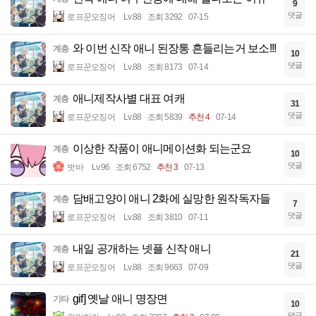
9
댓글
로프꾼오징어
Lv.88
조회 3292
07-15
와 이번 신작 애니 된장통 흔들리는거 보소!!!
계층
10
댓글
로프꾼오징어
Lv.88
조회 8173
07-14
애니제작사별 대표 여캐
계층
31
댓글
로프꾼오징어
Lv.88
조회 5839
추천 4
07-14
이상한 작품이 애니메이션화 되는군요
계층
10
댓글
벗바
Lv.96
조회 6752
추천 3
07-13
담배고양이 애니 2화에 실망한 원작독자들
계층
7
댓글
로프꾼오징어
Lv.88
조회 3810
07-11
내일 공개하는 넷플 신작 애니
계층
21
댓글
로프꾼오징어
Lv.88
조회 9663
07-09
gif] 옛날 애니 명장면
기타
10
댓글