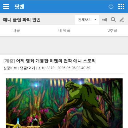
팟벤
애니 클립 파티 인벤
전체보기
공
검
글
지
색
내글
내 댓글
3추글
on/off
쓰
기
[계층]
어제 영화 개봉한 히맨의 전작 애니 스토리
심쿵비트
댓글: 2 개
조회:
3870
2026-06-06 03:40:39