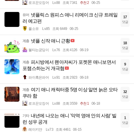
로프꾼오징어
Lv.88
조회 7341
추천 2
06-25
넷플릭스 원피스 애니 리메이크 신규 트레일
유머
17
러 예고편
댓글
풀소유
Lv.85
조회 6449
06-25
넷플 신작 애니 근황
계층
18
댓글
불타는궁딩이
Lv.76
조회 4126
06-19
피시방에서 왠아저씨가 포켓몬 애니보면서
계층
9
포챔스하는거 개극혐
댓글
파이혹은파어
Lv.91
조회 2923
06-18
여기 애니 캐릭터중 5명 이상 알면 늙은 오타
계층
32
쿠라 함
댓글
로프꾼오징어
Lv.88
조회 3559
추천 1
06-18
내년에 나오는 애니 '악역 영애 안의 사람' 빌
기타
1
런 성우 공개
댓글
레이키얀
Lv.73
조회 4461
06-15