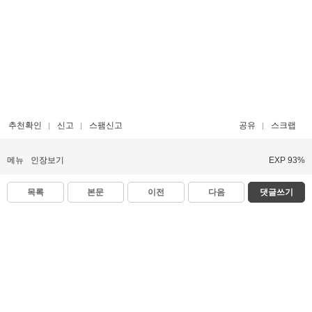
추천확인
신고
스팸신고
공유
스크랩
메뉴
인장보기
EXP 93%
목록
본문
이전
다음
댓글쓰기