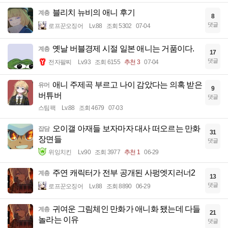
블리치 뉴비의 애니 후기
계층
8
댓글
로프꾼오징어
Lv.88
조회 5302
07-04
옛날 버블경제 시절 일본 애니는 거품이다.
계층
17
댓글
전자팔찌
Lv.93
조회 6155
추천 3
07-04
애니 주제곡 부르고 나이 감았다는 의혹 받은
유머
9
버튜버
댓글
스팀팩
Lv.88
조회 4679
07-03
오이갤 아재들 보자마자 대사 떠오르는 만화
잡담
31
장면들
댓글
위잉치킨
Lv.90
조회 3977
추천 1
06-29
주연 캐릭터가 전부 공개된 사펑엣지러너2
계층
13
댓글
로프꾼오징어
Lv.88
조회 8890
06-29
귀여운 그림체인 만화가 애니화 됐는데 다들
계층
21
놀라는 이유
댓글