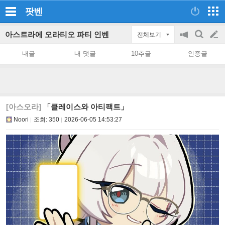
팟벤
아스트라에 오라티오 파티 인벤
전체보기
공
검
글
지
색
내글
내 댓글
10추글
인증글
on/off
쓰
기
[아스오라]
「클레이스와 아티팩트」
Noori
조회:
350
2026-06-05 14:53:27