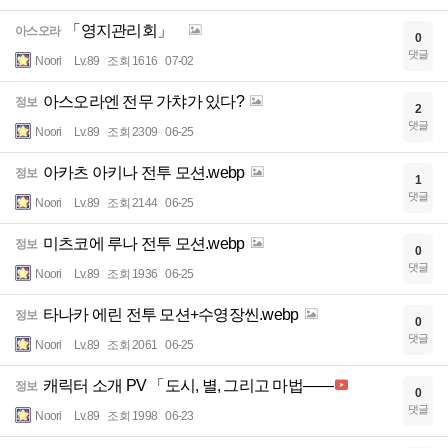
「영지관리회」
아스오라
0
댓글
Noori
Lv.89
조회 1616
07-02
아스오라엔 전무 가챠가 있다?
정보
2
댓글
Noori
Lv.89
조회 2309
06-25
아카츠 아키나 전투 모션.webp
정보
1
댓글
Noori
Lv.89
조회 2144
06-25
미츠코에 루나 전투 모션.webp
정보
0
댓글
Noori
Lv.89
조회 1936
06-25
타나카 에린 전투 모션+수영장씬.webp
정보
0
댓글
Noori
Lv.89
조회 2061
06-25
캐릭터 소개 PV 「도시, 별, 그리고 마법――
정보
0
댓글
Noori
Lv.89
조회 1998
06-23