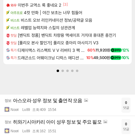
[3]
이번주 교역소 룩 좋네요 2
와우
4컷 만화 | 야간 보초는 너무 힘들어
아주프로
비스트 오브 리인카네이션 정보/공략글 모음
비스트
레벨업 능력치와 스킬의 상관관계
비스트
[벤딕트 정품] 벤딕트 차량용 맥세이프 거치대 휴대폰 충전기
핫딜
[풀리오 본사 할인가] 풀리오 종아리 마사지기 V3
핫딜
디제이맥스 리스펙트 V V 리버티 3 팩 DJMAX RESPECT V V Liberty 3 Pack DLC
60%
11,920원
12%
특가
드래곤소드 어웨이크닝 디럭스 에디션 DragonSword Awakening Deluxe Edition
10%
49,500원
10%
특가
아스오라 성우 정보 및 출연작 모음
정보
0
댓글
Noori
Lv.89
조회 409
15:54
히와기시아카리 아이 성우 정보 및 주요 필모
정보
0
댓글
Noori
Lv.89
조회 162
15:51