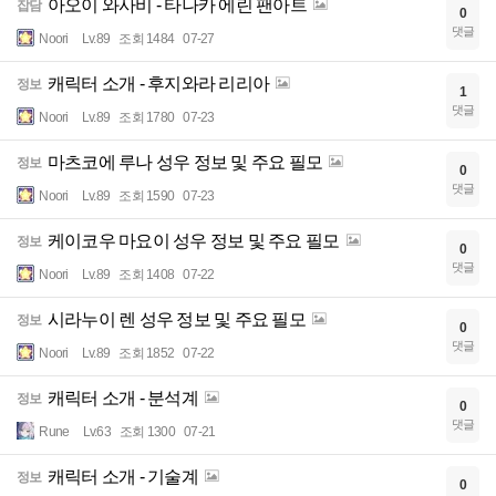
아오이 와사비 - 타나카 에린 팬아트
잡담
0
댓글
Noori
Lv.89
조회 1484
07-27
캐릭터 소개 - 후지와라 리리아
정보
1
댓글
Noori
Lv.89
조회 1780
07-23
마츠코에 루나 성우 정보 및 주요 필모
정보
0
댓글
Noori
Lv.89
조회 1590
07-23
케이코우 마요이 성우 정보 및 주요 필모
정보
0
댓글
Noori
Lv.89
조회 1408
07-22
시라누이 렌 성우 정보 및 주요 필모
정보
0
댓글
Noori
Lv.89
조회 1852
07-22
캐릭터 소개 - 분석계
정보
0
댓글
Rune
Lv.63
조회 1300
07-21
캐릭터 소개 - 기술계
정보
0