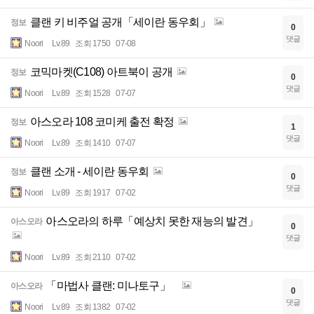
클랜 키 비주얼 공개「세이란 동우회」
정보
0
댓글
Noori
Lv.89
조회 1750
07-08
코믹마켓(C108) 아트북이 공개
정보
0
댓글
Noori
Lv.89
조회 1528
07-07
아스오라 108 코미케 출전 확정
정보
1
댓글
Noori
Lv.89
조회 1410
07-07
클랜 소개 - 세이란 동우회
정보
0
댓글
Noori
Lv.89
조회 1917
07-02
아스오라의 하루「예상치 못한 재능의 발견」
아스오라
0
댓글
Noori
Lv.89
조회 2110
07-02
「마법사 클랜: 미나토구」
아스오라
0
댓글
Noori
Lv.89
조회 1382
07-02