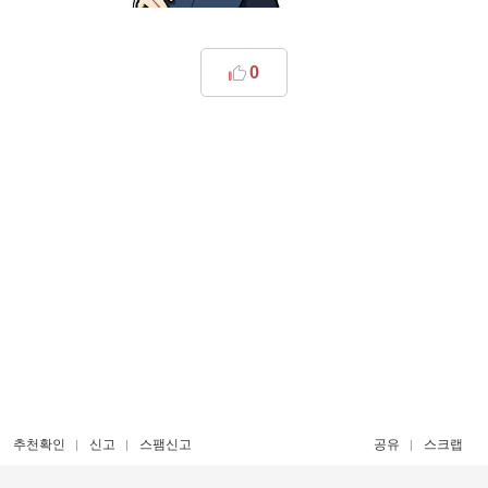
0
추천확인
신고
스팸신고
공유
스크랩