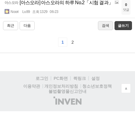
[아스오라] 아스오라의 하루 No.2「시험 결과」
아스오라
0
댓글
Noori
Lv.89
조회 1329
06-23
최근
다음
검색
글쓰기
1
2
로그인
PC화면
퀵링크
설정
청소년보호정책
이용약관
개인정보처리방침
▲
불법촬영물신고안내
(주)
인
벤