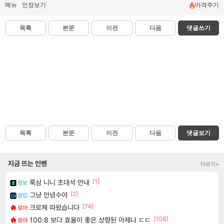
메뉴
인장보기
마격주기
목록
본문
이전
다음
댓글쓰기
목록
본문
이전
다음
댓글보기
지금 뜨는 인벤
더보기+
[1]
룩삼 니니 초대석 안내
정보
[2]
그냥 안녕수야
클립
[74]
크로체 따왔습니다
로아
[108]
100:8 보다 효율이 좋은 상향된 아제나 ㄷㄷ
로아