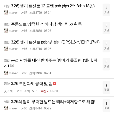
3.26) 엘리 트신토 12 골렘 pob (dps 2억 / ehp 18만)
세팅
2
댓글
marker
Lv.67
조회 3769
07-14
주문으로 명중한 적 하나당 생명력 xx 획득
일반
0
댓글
marker
Lv.66
조회 2850
07-06
3.26) 엘리 트신토 pob 및 설명 (DPS1.6억/ EHP 17만)
일반
0
댓글
marker
Lv.66
조회 3716
07-05
근접 피해를 대신 받아주는 '방비의 돌골렘' (엘리, 위
일반
0
치)
댓글
marker
Lv.66
조회 3946
07-01
3.26 도전과제 공략 및 팁
공략
2
댓글
꽃와재
Lv.65
조회 15979
추천 2
06-30
3.26의 딜이 부족한 빌드는 똬리+역저항으로 해결!
세팅
3
댓글
marker
Lv.66
조회 8414
06-22