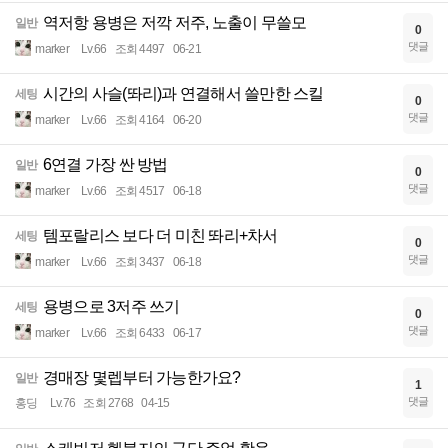
역저항 용병은 저깍 저주, 노출이 무쓸모
일반
0
댓글
marker
Lv.66
조회 4497
06-21
시간의 사슬(똬리)과 연결해서 쓸만한 스킬
세팅
0
댓글
marker
Lv.66
조회 4164
06-20
6연결 가장 싼 방법
일반
0
댓글
marker
Lv.66
조회 4517
06-18
템포랄리스 보다 더 미친 똬리+차서
세팅
0
댓글
marker
Lv.66
조회 3437
06-18
용병으로 3저주 쓰기
세팅
0
댓글
marker
Lv.66
조회 6433
06-17
경매장 몇렙부터 가능한가요?
일반
1
댓글
홍딩
Lv.76
조회 2768
04-15