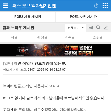
패스 오브 엑자일2
인벤
POE2 자유 게시판
POE1 자유 게시판
팁과 노하우 게시판
전체보기
공
검
글
지
색
내글
내 댓글
20추글
인증글
on/off
쓰
기
[일반]
제련 작업대 앤드게임에 없는분.
이보게자네
조회:
2847
2025-09-16 23:17:07
녹아버린금고 깨면 나옵니다 ㅇㅇㅇ
버그로 없거나 솔로에서 리그넘어올때 액트넘어서오면 없습니다.
고객센터 문의하니 버그수정중이니 기다리라합니다.