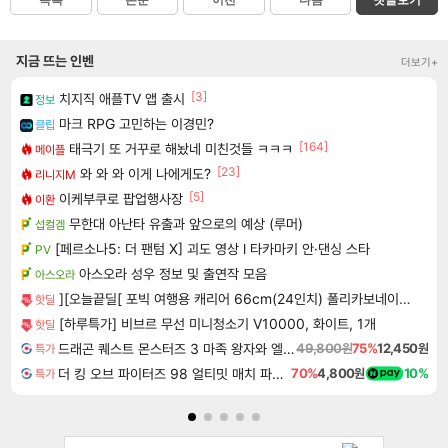
목록
본문
이전
다음
댓글보기
지금 뜨는 인벤
더보기+
[3]
치지직 애플TV 앱 출시
정보
마크 RPG 고민하는 이경민?
클립
[164]
태극기 또 거꾸로 해놨네 미친것들 ㅋㅋㅋ
메이플
[23]
와 와 와 이게 나에게도?
리니지M
[5]
이케부쿠로 팝업행사장
이환
무한대 아난타 유출과 앞으로의 예상 (루머)
섭컬겜
[페르소나5: 더 팬텀 X] 괴도 영상 l 타카마키 안·댄싱 스타
PV
아스오라 성우 정보 및 출연작 모음
아스오라
][오늘끝딜[ 포빅 여행용 캐리어 66cm(24인치) 폴리카보네이트 해외 유럽여행 캐리어
핫딜
[하루특가] 비브르 무선 미니청소기 V10000, 화이트, 1개
핫딜
드래곤 퀘스트 몬스터즈 3 마족 왕자와 엘프의 여행 Dragon Quest Monsters The Dark Prince
49,800원
75%
12,450원
특가
더 킹 오브 파이터즈 98 얼티밋 매치 파이널 에디션 THE KING OF FIGHTERS 98 ULTIMATE MATCH FINAL EDITION
70%
4,800원
10%
특가