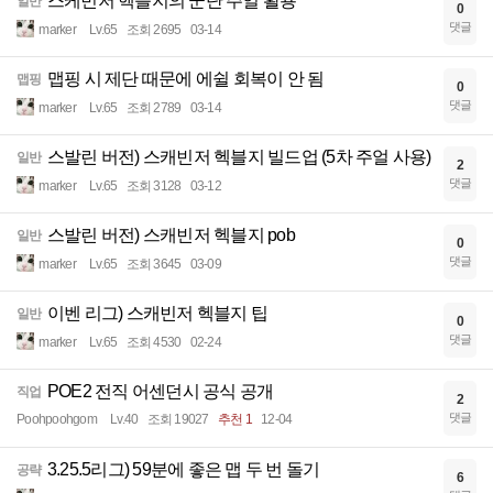
스케빈저 헥블지의 군단 주얼 활용
일반
0
댓글
marker
Lv.65
조회 2695
03-14
맵핑 시 제단 때문에 에쉴 회복이 안 됨
맵핑
0
댓글
marker
Lv.65
조회 2789
03-14
스발린 버전) 스캐빈저 헥블지 빌드업 (5차 주얼 사용)
일반
2
댓글
marker
Lv.65
조회 3128
03-12
스발린 버전) 스캐빈저 헥블지 pob
일반
0
댓글
marker
Lv.65
조회 3645
03-09
이벤 리그) 스캐빈저 헥블지 팁
일반
0
댓글
marker
Lv.65
조회 4530
02-24
POE2 전직 어센던시 공식 공개
직업
2
댓글
Poohpoohgom
Lv.40
조회 19027
추천 1
12-04
3.25.5리그) 59분에 좋은 맵 두 번 돌기
공략
6