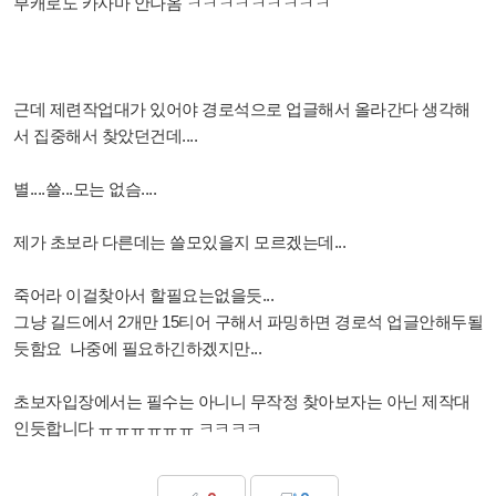
부캐로도 카사마 안나옴 ㅋㅋㅋㅋㅋㅋㅋㅋㅋ
근데 제련작업대가 있어야 경로석으로 업글해서 올라간다 생각해
서 집중해서 찾았던건데....
별....쓸...모는 없슴....
제가 초보라 다른데는 쓸모있을지 모르겠는데...
죽어라 이걸찾아서 할필요는없을듯...
그냥 길드에서 2개만 15티어 구해서 파밍하면 경로석 업글안해두될
듯함요 나중에 필요하긴하겠지만...
초보자입장에서는 필수는 아니니 무작정 찾아보자는 아닌 제작대
인듯합니다 ㅠㅠㅠㅠㅠㅠ ㅋㅋㅋㅋ