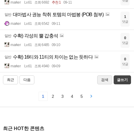
댓글
marker
Lv.61
조회 6692
추천 1
09-11
대마법사 권능 착취 토템의 마법봉 (POB 첨부)
일반
1
댓글
marker
Lv.61
조회 6542
09-11
수확) 각성의 뿔 갑충석
일반
0
댓글
marker
Lv.61
조회 6485
09-10
수확) 16티와 11티의 차이는 없는 듯하다
일반
0
댓글
marker
Lv.61
조회 4940
09-09
최근
다음
검색
글쓰기
1
2
3
4
5
최근 HOT한 콘텐츠