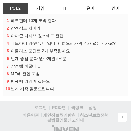
POE2
게임
IT
유머
연예
1
헤드헌터 13개 도박 결과
2
감전강도 차이가
3
아마존 패시브 원소쇄도 관련
4
데드아이 라샷 뉴비 입니다. 회오리사격은 왜 쓰는건가요?
5
아틀라스 포인트 2가 부족한데요
6
번개 증뎀 룬과 원소게인 5%룬
7
상점탭 바꿀때...
8
MF에 관한 고찰
9
방패벽 워리어 질문요
10
반지 제작 질문드립니다
로그인
PC화면
퀵링크
설정
청소년보호정책
이용약관
개인정보처리방침
▲
불법촬영물신고안내
(주)