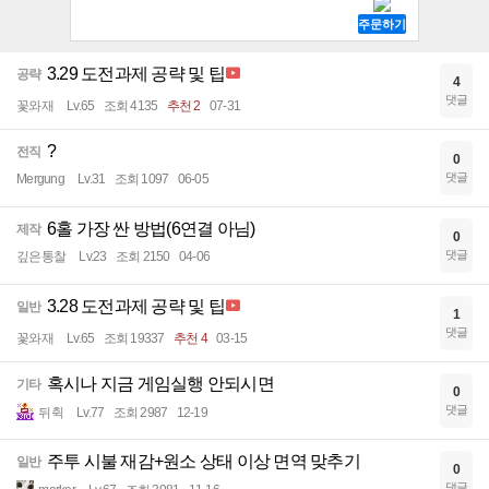
3.29 도전과제 공략 및 팁
공략
4
댓글
꽃와재
Lv.65
조회 4135
추천 2
07-31
?
전직
0
댓글
Mergung
Lv.31
조회 1097
06-05
6홀 가장 싼 방법(6연결 아님)
제작
0
댓글
깊은통찰
Lv.23
조회 2150
04-06
3.28 도전과제 공략 및 팁
일반
1
댓글
꽃와재
Lv.65
조회 19337
추천 4
03-15
혹시나 지금 게임실행 안되시면
기타
0
댓글
뒤췩
Lv.77
조회 2987
12-19
주투 시불 재감+원소 상태 이상 면역 맞추기
일반
0
댓글