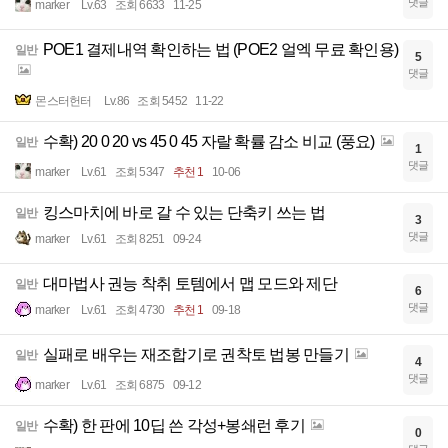
댓글
marker
Lv.63
조회 6633
11-25
POE1 결제내역 확인하는 법 (POE2 얼엑 무료 확인용)
일반
5
댓글
몬스터헌터
Lv.86
조회 5452
11-22
수확) 20 0 20 vs 45 0 45 자랄 확률 감소 비교 (풍요)
일반
1
댓글
marker
Lv.61
조회 5347
추천 1
10-06
킹스마치에 바로 갈 수 있는 단축키 쓰는 법
일반
3
댓글
marker
Lv.61
조회 8251
09-24
대마법사 권능 착취 토템에서 맵 모드와 제단
일반
6
댓글
marker
Lv.61
조회 4730
추천 1
09-18
실패로 배우는 재조합기로 권착토 법봉 만들기
일반
4
댓글
marker
Lv.61
조회 6875
09-12
수확) 한 판에 10딥 쓴 각성+봉쇄런 후기
일반
0