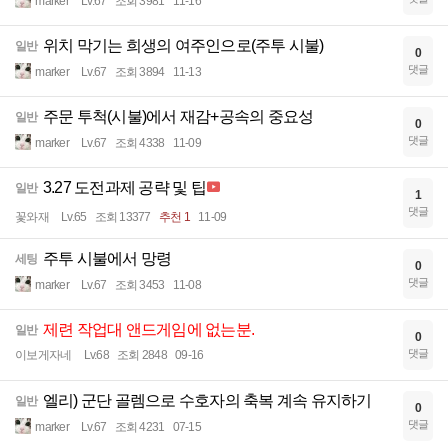
marker
Lv.67
조회 3981
11-16
위치 막기는 희생의 여주인으로(주투 시불)
일반
0
댓글
marker
Lv.67
조회 3894
11-13
주문 투척(시불)에서 재감+공속의 중요성
일반
0
댓글
marker
Lv.67
조회 4338
11-09
3.27 도전과제 공략 및 팁
일반
1
댓글
꽃와재
Lv.65
조회 13377
추천 1
11-09
주투 시불에서 망령
세팅
0
댓글
marker
Lv.67
조회 3453
11-08
제련 작업대 앤드게임에 없는분.
일반
0
댓글
이보게자네
Lv.68
조회 2848
09-16
엘리) 군단 골렘으로 수호자의 축복 계속 유지하기
일반
0
댓글
marker
Lv.67
조회 4231
07-15