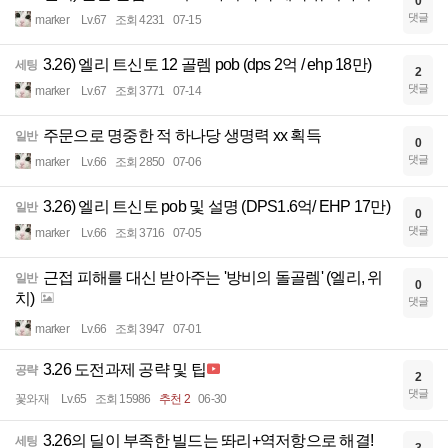
0
댓글
marker
Lv.67
조회 4231
07-15
3.26) 엘리 트신토 12 골렘 pob (dps 2억 / ehp 18만)
세팅
2
댓글
marker
Lv.67
조회 3771
07-14
주문으로 명중한 적 하나당 생명력 xx 획득
일반
0
댓글
marker
Lv.66
조회 2850
07-06
3.26) 엘리 트신토 pob 및 설명 (DPS1.6억/ EHP 17만)
일반
0
댓글
marker
Lv.66
조회 3716
07-05
근접 피해를 대신 받아주는 '방비의 돌골렘' (엘리, 위
일반
0
치)
댓글
marker
Lv.66
조회 3947
07-01
3.26 도전과제 공략 및 팁
공략
2
댓글
꽃와재
Lv.65
조회 15986
추천 2
06-30
3.26의 딜이 부족한 빌드는 똬리+역저항으로 해결!
세팅