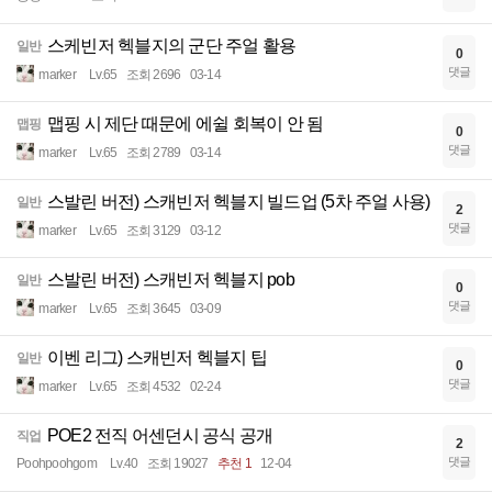
스케빈저 헥블지의 군단 주얼 활용
일반
0
댓글
marker
Lv.65
조회 2696
03-14
맵핑 시 제단 때문에 에쉴 회복이 안 됨
맵핑
0
댓글
marker
Lv.65
조회 2789
03-14
스발린 버전) 스캐빈저 헥블지 빌드업 (5차 주얼 사용)
일반
2
댓글
marker
Lv.65
조회 3129
03-12
스발린 버전) 스캐빈저 헥블지 pob
일반
0
댓글
marker
Lv.65
조회 3645
03-09
이벤 리그) 스캐빈저 헥블지 팁
일반
0
댓글
marker
Lv.65
조회 4532
02-24
POE2 전직 어센던시 공식 공개
직업
2
댓글
Poohpoohgom
Lv.40
조회 19027
추천 1
12-04