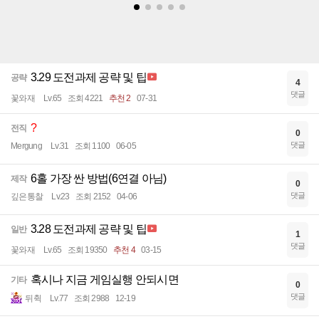
3.29 도전과제 공략 및 팁
공략
4
댓글
꽃와재
Lv.65
조회 4221
추천 2
07-31
?
전직
0
댓글
Mergung
Lv.31
조회 1100
06-05
6홀 가장 싼 방법(6연결 아님)
제작
0
댓글
깊은통찰
Lv.23
조회 2152
04-06
3.28 도전과제 공략 및 팁
일반
1
댓글
꽃와재
Lv.65
조회 19350
추천 4
03-15
혹시나 지금 게임실행 안되시면
기타
0
댓글
뒤췩
Lv.77
조회 2988
12-19