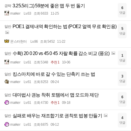
3.25.5리그) 59분에 좋은 맵 두 번 돌기
공략
6
댓글
marker
Lv.63
조회 6633
11-25
POE1 결제내역 확인하는 법 (POE2 얼엑 무료 확인용)
일반
5
댓글
몬스터헌터
Lv.86
조회 5452
11-22
수확) 20 0 20 vs 45 0 45 자랄 확률 감소 비교 (풍요)
일반
1
댓글
marker
Lv.61
조회 5348
추천 1
10-06
킹스마치에 바로 갈 수 있는 단축키 쓰는 법
일반
3
댓글
marker
Lv.61
조회 8253
09-24
대마법사 권능 착취 토템에서 맵 모드와 제단
일반
6
댓글
marker
Lv.61
조회 4730
추천 1
09-18
실패로 배우는 재조합기로 권착토 법봉 만들기
일반
4
댓글
marker
Lv.61
조회 6875
09-12