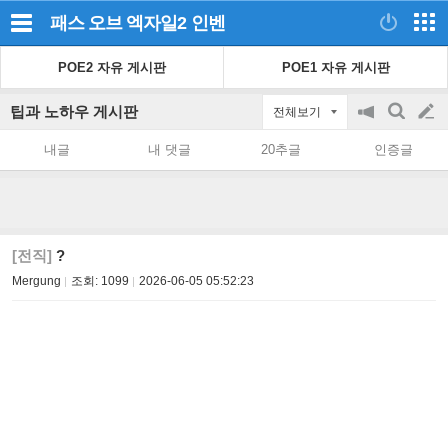
패스 오브 엑자일2
인벤
POE2 자유 게시판
POE1 자유 게시판
팁과 노하우 게시판
전체보기
공
검
글
지
색
내글
내 댓글
20추글
인증글
on/off
쓰
기
[전직]
?
Mergung
조회:
1099
2026-06-05 05:52:23