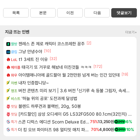
목록
본문
이전
다음
댓글보기
지금 뜨는 인벤
더보기+
[2]
젠레스 존 제로 캐릭터 코스프레한 꽁주
짤방
[10]
그냥 안녕수야
클립
[32]
t1 3세트 진 이유
LoL
[172]
태극기 또 거꾸로 해놨네 미친것들 ㅋㅋㅋ
메이플
[19]
아이템매니아에 골드팔아 월 2천만원 넘게 버는 인간 있던데
와우
내차 인증합니당~
차벤
버전 콘텐츠 미리 보기 | 3.6 버전 「신기루 속 등불 그림자, 속세에 깃든 검의 결심」이 8월 20일에 업데이트됩니다!
명조
'하늘 위의 공포' 도전과제 달성법
비스트
블렌드 하루견과 블랙빈, 20g, 50봉
핫딜
[카드할인] 삼성 오디세이 G5 LS32FG500 80.1cm(32인치) 게이밍 모니터 180Hz
핫딜
스콘 디럭스 에디션 Scorn Deluxe Edition
75%
13,250원
6%
특가
더 킹 오브 파이터즈 98 얼티밋 매치 파이널 에디션 THE KING OF FIGHTERS 98 ULTIMATE MATCH FINAL EDITION
70%
4,800원
10%
특가