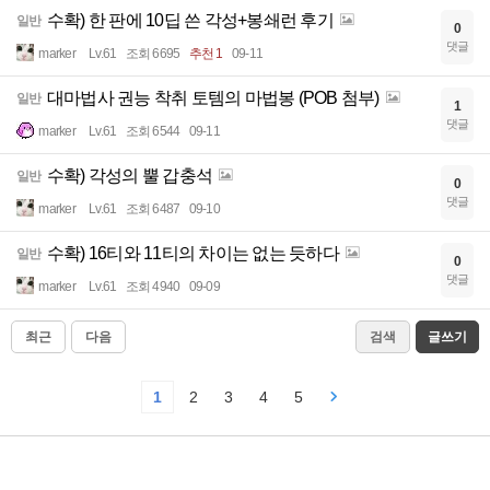
수확) 한 판에 10딥 쓴 각성+봉쇄런 후기
일반
0
댓글
marker
Lv.61
조회 6695
추천 1
09-11
대마법사 권능 착취 토템의 마법봉 (POB 첨부)
일반
1
댓글
marker
Lv.61
조회 6544
09-11
수확) 각성의 뿔 갑충석
일반
0
댓글
marker
Lv.61
조회 6487
09-10
수확) 16티와 11티의 차이는 없는 듯하다
일반
0
댓글
marker
Lv.61
조회 4940
09-09
최근
다음
검색
글쓰기
1
2
3
4
5