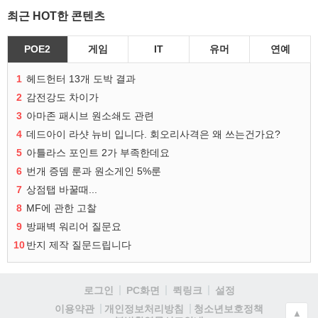
최근 HOT한 콘텐츠
POE2
게임
IT
유머
연예
1
헤드헌터 13개 도박 결과
2
감전강도 차이가
3
아마존 패시브 원소쇄도 관련
4
데드아이 라샷 뉴비 입니다. 회오리사격은 왜 쓰는건가요?
5
아틀라스 포인트 2가 부족한데요
6
번개 증뎀 룬과 원소게인 5%룬
7
상점탭 바꿀때...
8
MF에 관한 고찰
9
방패벽 워리어 질문요
10
반지 제작 질문드립니다
로그인
PC화면
퀵링크
설정
청소년보호정책
이용약관
개인정보처리방침
▲