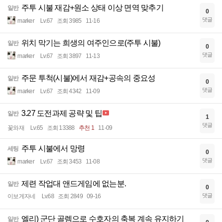
주투 시불 재감+원소 상태 이상 면역 맞추기
일반
0
댓글
marker
Lv.67
조회 3985
11-16
위치 막기는 희생의 여주인으로(주투 시불)
일반
0
댓글
marker
Lv.67
조회 3897
11-13
주문 투척(시불)에서 재감+공속의 중요성
일반
0
댓글
marker
Lv.67
조회 4342
11-09
3.27 도전과제 공략 및 팁
일반
1
댓글
꽃와재
Lv.65
조회 13388
추천 1
11-09
주투 시불에서 망령
세팅
0
댓글
marker
Lv.67
조회 3453
11-08
제련 작업대 앤드게임에 없는분.
일반
0
댓글
이보게자네
Lv.68
조회 2849
09-16
엘리) 군단 골렘으로 수호자의 축복 계속 유지하기
일반