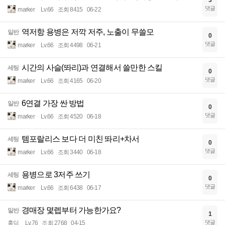
3
댓글
marker
Lv.66
조회 8415
06-22
역저항 용병은 저깍 저주, 노출이 무쓸모
일반
0
댓글
marker
Lv.66
조회 4498
06-21
시간의 사슬(똬리)과 연결해서 쓸만한 스킬
세팅
0
댓글
marker
Lv.66
조회 4165
06-20
6연결 가장 싼 방법
일반
0
댓글
marker
Lv.66
조회 4520
06-18
템포랄리스 보다 더 미친 똬리+차서
세팅
0
댓글
marker
Lv.66
조회 3440
06-18
용병으로 3저주 쓰기
세팅
0
댓글
marker
Lv.66
조회 6438
06-17
경매장 몇렙부터 가능한가요?
일반
1
댓글
홍딩
Lv.76
조회 2768
04-15