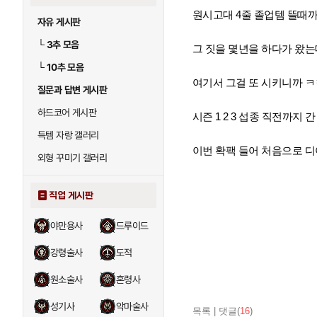
원시고대 4줄 졸업템 뜰때
자유 게시판
└
3추 모음
그 짓을 몇년을 하다가 왔는
└
10추 모음
여기서 그걸 또 시키니까 
질문과 답변 게시판
하드코어 게시판
시즌 1 2 3 섭종 직전까지
득템 자랑 갤러리
이번 확팩 들어 처음으로 디아
외형 꾸미기 갤러리
직업 게시판
야만용사
드루이드
강령술사
도적
원소술사
혼령사
성기사
악마술사
목록
|
댓글(
16
)