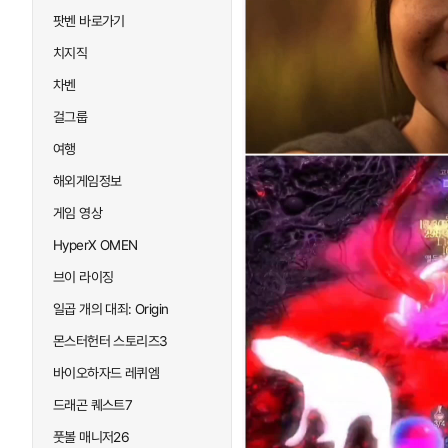
팟벤 바로가기
치지직
차벤
걸그룹
여행
해외게임정보
게임 영상
HyperX OMEN
브이 라이징
일곱 개의 대죄: Origin
몬스터헌터 스토리즈3
바이오하자드 레퀴엠
드래곤 퀘스트7
풋볼 매니저26