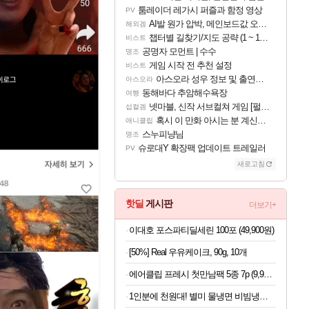
툼레이더 레가시 퍼즐과 함정 영상
PV
AI발 원가 압박, 메인보드값 오르나
해외겜
챕터별 길찾기/지도 공략 (1 ~ 12장)
비스트
공명자 모먼트 | 수수
명조
게임 시작 전 추천 설정
비스트
아스오라 성우 정보 및 출연작 모음
아스오라
동해바다 추암해수욕장
여행
넷마블, 신작 서브컬쳐 게임 [펄 인 블루] 티저 사이트 오픈
섭컬겜
혹시 이 만화 아시는 분 계신가요
애니클립
스누피냥님
명조
슈로대Y 확장팩 업데이트 트레일러
PV
새로고침
핫딜
게시판
더보기+
이대호 포스파티딜세린 100포 (49,900원)
[50%] Real 우유케이크, 90g, 10개
에어클립 프레시 첫만남팩 5종 7p (9,900원/무료)
1인분에 천원대! 별미 물냉면 비빔냉면 10인세트 (메밀/칡/도토리)