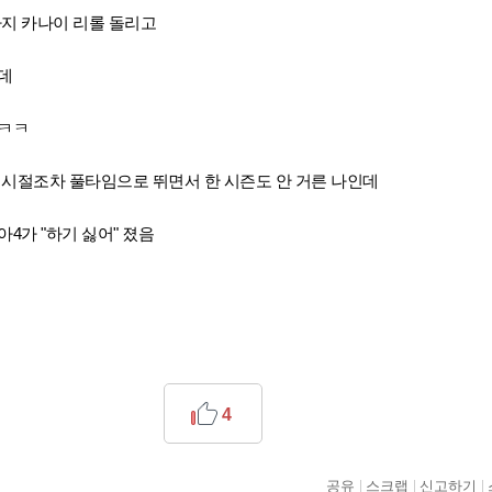
까지 카나이 리롤 돌리고
데
ㅋㅋㅋ
 간 시절조차 풀타임으로 뛰면서 한 시즌도 안 거른 나인데
4가 "하기 싫어" 졌음
4
공유
스크랩
신고하기