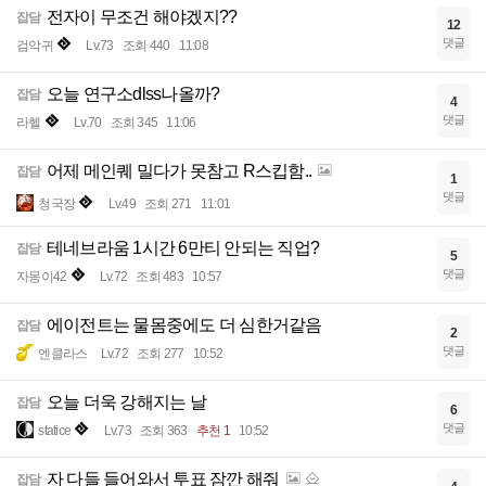
전자이 무조건 해야겠지??
잡담
12
댓글
검악귀
Lv.73
조회 440
11:08
오늘 연구소dlss나올까?
잡담
4
댓글
라헬
Lv.70
조회 345
11:06
어제 메인퀘 밀다가 못참고 R스킵함..
잡담
1
댓글
청국장
Lv.49
조회 271
11:01
테네브라움 1시간 6만티 안되는 직업?
잡담
5
댓글
자몽이42
Lv.72
조회 483
10:57
에이전트는 물몸중에도 더 심한거같음
잡담
2
댓글
엔클라스
Lv.72
조회 277
10:52
오늘 더욱 강해지는 날
잡담
6
댓글
statice
Lv.73
조회 363
추천 1
10:52
자 다들 들어와서 투표 잠깐 해줘
잡담