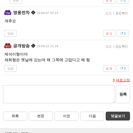
답글
0
0
영웅전차
26-06-07 02:13
신고
|
공감 확인
개추요
답글
1
0
공개방송
26-06-12 11:19
신고
|
공감 확인
제석이형이야
재희형은 옛날에 갔는데 왜 그쪽에 고맙다고 해 형
답글
0
0
새로고침
등록
목록
본문
이전
다음
댓글보기