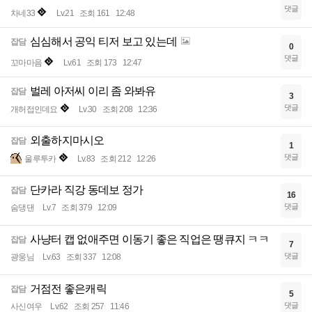
댓글
차네33
Lv.21
조회 161
12:48
심심해서 공익 티저 보고 있는데
잡담
0
댓글
꼬마마음
Lv.61
조회 173
12:47
벌레 아저씨 이리 좀 와봐유
잡담
3
댓글
개허접인데요
Lv.30
조회 208
12:36
외출하지마시오
잡담
1
댓글
울루투카
Lv.83
조회 212
12:26
단카라 직강 동데보 정가
잡담
16
댓글
숨댕댄
Lv.7
조회 379
12:09
사냥터 캡 없애주면 이동기 좋은 직업은 땡큐지 ㅋㅋ
잡담
7
댓글
광웅님
Lv.63
조회 337
12:08
거점전 좋은캐릭
잡담
5
댓글
사신여우
Lv.62
조회 257
11:46