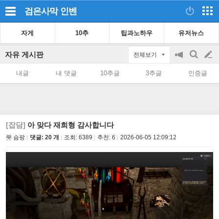
검은사막
인벤
자게
10추
팁과노하우
유저뉴스
자유 게시판
전체보기
공
검
글
지
색
내글
내 댓글
10추글
3추글
인증글
on/off
쓰
기
[잡담]
아 맞다 재희형 감사합니다
슴팡
댓글: 20 개
조회:
6389
추천:
6
2026-06-05 12:09:12