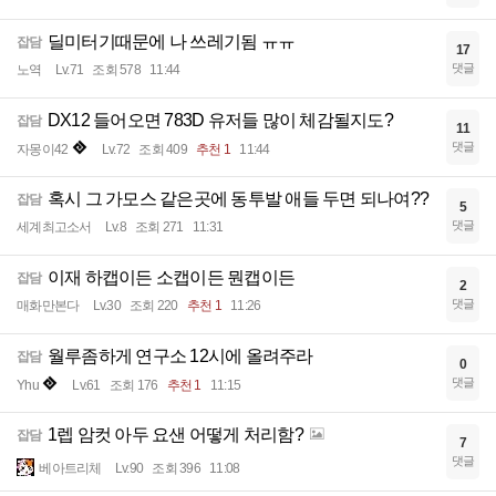
딜미터기때문에 나 쓰레기됨 ㅠㅠ
잡담
17
댓글
노역
Lv.71
조회 578
11:44
DX12 들어오면 783D 유저들 많이 체감될지도?
잡담
11
댓글
자몽이42
Lv.72
조회 409
추천 1
11:44
혹시 그 가모스 같은곳에 동투발 애들 두면 되나여??
잡담
5
댓글
세계최고소서
Lv.8
조회 271
11:31
이재 하캡이든 소캡이든 뭔캡이든
잡담
2
댓글
매화만본다
Lv.30
조회 220
추천 1
11:26
월루좀하게 연구소 12시에 올려주라
잡담
0
댓글
Yhu
Lv.61
조회 176
추천 1
11:15
1렙 암컷 아두 요샌 어떻게 처리함?
잡담
7
댓글
베아트리체
Lv.90
조회 396
11:08