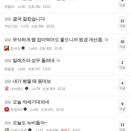
4
댓글
쥬렐라
Lv.40
조회 282
10:51
결국 질렀습니다
잡담
11
댓글
쿠앙크앙
Lv.70
조회 594
10:35
무식하게 램 잡아먹어도 좋으니까 원경 개선좀.
잡담
10
댓글
청국장
Lv.49
조회 400
10:30
일레즈라 성우 돌려내
잡담
2
댓글
왕꿀벌
Lv.63
조회 347
10:25
내가 봤을 때 동데보
잡담
4
댓글
네버랜드
Lv.79
조회 399
10:24
오늘 악세기대되네
잡담
9
댓글
루팡3세
Lv.83
조회 441
10:10
오늘도 뉴비들아~
정보
13
댓글
파페피포푸
Lv.73
조회 496
추천 2
10:02