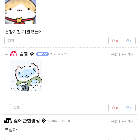
천장치길 기원했는데…
답글
0
0
슴팡
26-06-05 12:33
신고
|
공감 확인
답글
0
0
삶에관한명상
26-06-05 12:19
신고
|
공감 확인
부럽다..