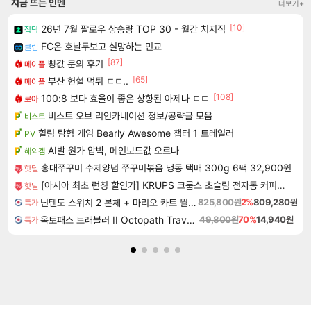
지금 뜨는 인벤
더보기+
[10]
26년 7월 팔로우 상승량 TOP 30 - 월간 치지직
잡담
FC온 호날두보고 실망하는 민교
클립
[87]
빵값 문의 후기
메이플
[65]
부산 헌혈 먹튀 ㄷㄷ..
메이플
[108]
100:8 보다 효율이 좋은 상향된 아제나 ㄷㄷ
로아
비스트 오브 리인카네이션 정보/공략글 모음
비스트
힐링 탐험 게임 Bearly Awesome 챕터 1 트레일러
PV
AI발 원가 압박, 메인보드값 오르나
해외겜
홍대쭈꾸미 수제양념 쭈꾸미볶음 냉동 택배 300g 6팩 32,900원
핫딜
[아시아 최초 런칭 할인가] KRUPS 크룹스 초슬림 전자동 커피머신
핫딜
닌텐도 스위치 2 본체 + 마리오 카트 월드 + 포켓몬스터 레전드 ZA 닌텐도 스위치 2 에디션 번들
825,800원
2%
809,280원
특가
옥토패스 트래블러 II Octopath Traveler II
49,800원
70%
14,940원
특가