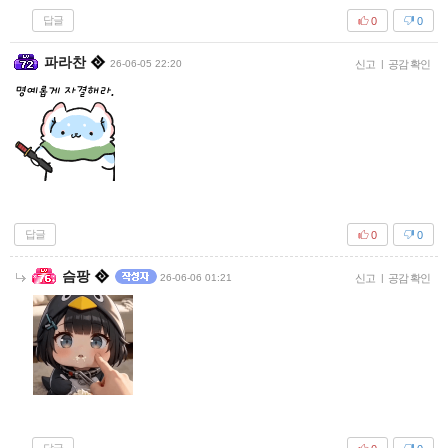
답글
0
0
파라찬
26-06-05 22:20
신고
|
공감 확인
답글
0
0
슴팡
26-06-06 01:21
신고
|
공감 확인