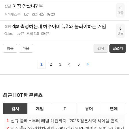
아직 안샀냐?
잡담
0
댓글
커미맛소주
Lv.4
조회 427
09:23
dps 측정하는데 허수아비 1, 2 왜 눌러야하는 거임
잡담
5
댓글
Osiete
Lv.67
조회 415
09:07
최근
다음
검색
글쓰기
1
2
3
4
5
최근 HOT한 콘텐츠
검사
게임
IT
유머
연예
1
신규 클래스부터 레벨 개편까지, '2026 검은사막 하이델 연회' 총정리
2
신캐 출시와 경험치/만렙 개편! 검사 2026 하이델 연회 모아보기