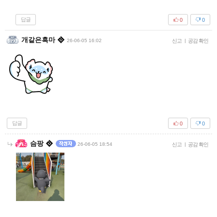
답글
0
0
개같은흑마
26-06-05 16:02
신고
|
공감 확인
답글
0
0
슴팡
26-06-05 18:54
신고
|
공감 확인