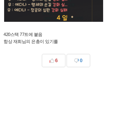
420스택 77트에 붙음
항상 재희님의 은총이 있기를
6
0