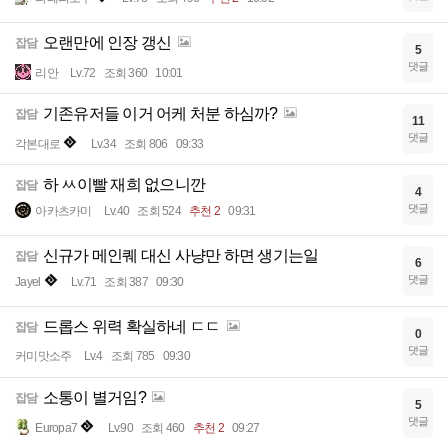
오랜만에 인장 갱신
잡담
5
댓글
리안
Lv.72
조회 360
10:01
기존유저들 이거 어케 처분 하심까?
잡담
11
댓글
각본대로
Lv.34
조회 806
09:33
하 ㅆ이빨 재희 없으니깐
잡담
4
댓글
아카츠카미
Lv.40
조회 524
추천 2
09:31
신규가 메인퀘 대신 사냥만 하면 생기는일
잡담
6
댓글
Jayel
Lv.71
조회 387
09:30
드롭스 위력 확실하네 ㄷㄷ
잡담
0
댓글
커미맛소주
Lv.4
조회 785
09:30
소통이 별거임?
잡담
5
댓글
Europa7
Lv.90
조회 460
추천 2
09:27