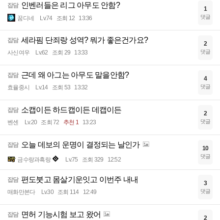
인벤러들은 리그 아무도 안함?
잡담
1
댓글
꿈디네
Lv.74
조회 12
13:36
세라핌 단죄랑 성역? 뭐가 좋은건가요?
잡담
2
댓글
사신여우
Lv.62
조회 29
13:33
근데 왜 아그는 아무도 말을안함?
잡담
4
댓글
효율중시
Lv.14
조회 53
13:32
소캡이든 하드캡이든 데캡이든
잡담
2
댓글
벤센
Lv.20
조회 72
추천 1
13:23
오늘 데보의 운명이 결정되는 날인가
잡담
10
댓글
금수랑과흑랑
Lv.75
조회 329
12:52
편도붓고 몸살기운잇고 이번주 내내
잡담
3
댓글
매화만본다
Lv.30
조회 114
12:49
면허 기능시험 보고 왔어
잡담
2