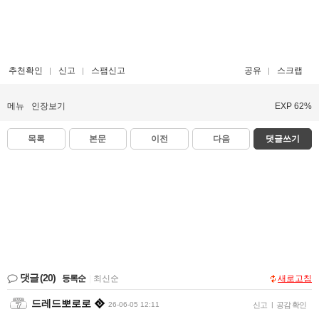
추천확인
신고
스팸신고
공유
스크랩
메뉴
인장보기
EXP 62%
목록
본문
이전
다음
댓글쓰기
댓글
(20)
등록순
|
최신순
새로고침
드레드뽀로로
26-06-05 12:11
신고
|
공감 확인