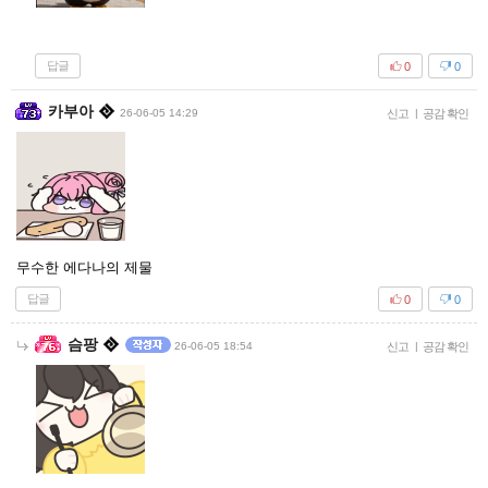
답글
0
0
카부아
26-06-05 14:29
신고
|
공감 확인
무수한 에다나의 제물
답글
0
0
슴팡
26-06-05 18:54
신고
|
공감 확인