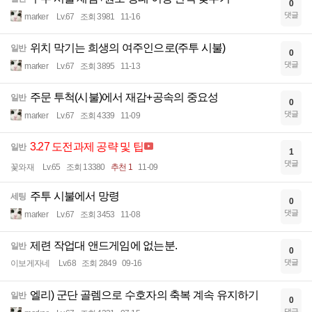
0
댓글
marker
Lv.67
조회 3981
11-16
위치 막기는 희생의 여주인으로(주투 시불)
일반
0
댓글
marker
Lv.67
조회 3895
11-13
주문 투척(시불)에서 재감+공속의 중요성
일반
0
댓글
marker
Lv.67
조회 4339
11-09
3.27 도전과제 공략 및 팁
일반
1
댓글
꽃와재
Lv.65
조회 13380
추천 1
11-09
주투 시불에서 망령
세팅
0
댓글
marker
Lv.67
조회 3453
11-08
제련 작업대 앤드게임에 없는분.
일반
0
댓글
이보게자네
Lv.68
조회 2849
09-16
엘리) 군단 골렘으로 수호자의 축복 계속 유지하기
일반
0
댓글