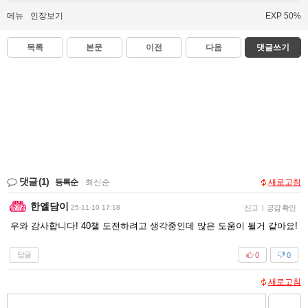
메뉴
인장보기
EXP 50%
목록
본문
이전
다음
댓글쓰기
댓글
(1)
등록순
|
최신순
새로고침
한엘담이
25-11-10 17:18
신고
|
공감 확인
우와 감사합니다! 40챌 도전하려고 생각중인데 많은 도움이 될거 같아요!
답글
0
0
새로고침