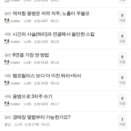
marker
Lv.66
조회 8414
06-22
역저항 용병은 저깍 저주, 노출이 무쓸모
일반
0
댓글
marker
Lv.66
조회 4497
06-21
시간의 사슬(똬리)과 연결해서 쓸만한 스킬
세팅
0
댓글
marker
Lv.66
조회 4164
06-20
6연결 가장 싼 방법
일반
0
댓글
marker
Lv.66
조회 4518
06-18
템포랄리스 보다 더 미친 똬리+차서
세팅
0
댓글
marker
Lv.66
조회 3439
06-18
용병으로 3저주 쓰기
세팅
0
댓글
marker
Lv.66
조회 6433
06-17
경매장 몇렙부터 가능한가요?
일반
1
댓글
홍딩
Lv.76
조회 2768
04-15