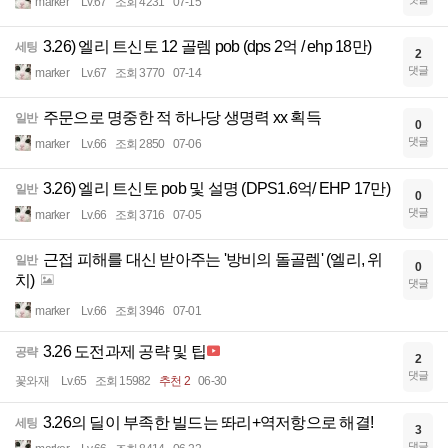
marker
Lv.67
조회 4231
07-15
3.26) 엘리 트신토 12 골렘 pob (dps 2억 / ehp 18만)
세팅
2
댓글
marker
Lv.67
조회 3770
07-14
주문으로 명중한 적 하나당 생명력 xx 획득
일반
0
댓글
marker
Lv.66
조회 2850
07-06
3.26) 엘리 트신토 pob 및 설명 (DPS1.6억/ EHP 17만)
일반
0
댓글
marker
Lv.66
조회 3716
07-05
근접 피해를 대신 받아주는 '방비의 돌골렘' (엘리, 위
일반
0
치)
댓글
marker
Lv.66
조회 3946
07-01
3.26 도전과제 공략 및 팁
공략
2
댓글
꽃와재
Lv.65
조회 15982
추천 2
06-30
3.26의 딜이 부족한 빌드는 똬리+역저항으로 해결!
세팅
3
댓글