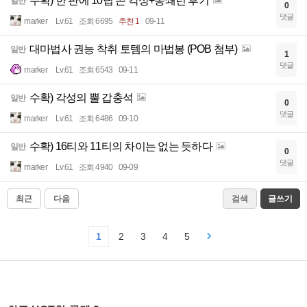
수확) 한 판에 10딥 쓴 각성+봉쇄런 후기
일반
0
댓글
marker
Lv.61
조회 6695
추천 1
09-11
대마법사 권능 착취 토템의 마법봉 (POB 첨부)
일반
1
댓글
marker
Lv.61
조회 6543
09-11
수확) 각성의 뿔 갑충석
일반
0
댓글
marker
Lv.61
조회 6486
09-10
수확) 16티와 11티의 차이는 없는 듯하다
일반
0
댓글
marker
Lv.61
조회 4940
09-09
최근
다음
검색
글쓰기
1
2
3
4
5