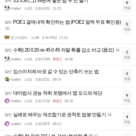
3.25.5리그) 59분에 좋은 맵 두 번 돌기
공략
6
댓글
marker
Lv.63
조회 6633
11-25
POE1 결제내역 확인하는 법 (POE2 얼엑 무료 확인용)
일반
5
댓글
몬스터헌터
Lv.86
조회 5452
11-22
수확) 20 0 20 vs 45 0 45 자랄 확률 감소 비교 (풍요)
일반
1
댓글
marker
Lv.61
조회 5348
추천 1
10-06
킹스마치에 바로 갈 수 있는 단축키 쓰는 법
일반
3
댓글
marker
Lv.61
조회 8251
09-24
대마법사 권능 착취 토템에서 맵 모드와 제단
일반
6
댓글
marker
Lv.61
조회 4730
추천 1
09-18
실패로 배우는 재조합기로 권착토 법봉 만들기
일반
4
댓글
marker
Lv.61
조회 6875
09-12