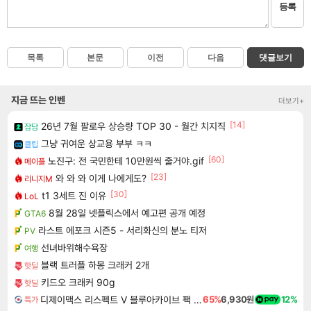
등록
목록
본문
이전
다음
댓글보기
지금 뜨는 인벤
더보기+
[14]
26년 7월 팔로우 상승량 TOP 30 - 월간 치지직
잡담
그냥 귀여운 상교용 부부 ㅋㅋ
클립
[60]
노진구: 전 국민한테 10만원씩 줄거야.gif
메이플
[23]
와 와 와 이게 나에게도?
리니지M
[30]
t1 3세트 진 이유
LoL
8월 28일 넷플릭스에서 예고편 공개 예정
GTA6
라스트 에포크 시즌5 - 서리화신의 분노 티저
PV
선녀바위해수욕장
여행
블랙 트러플 하몽 크래커 2개
핫딜
키드오 크래커 90g
핫딜
디제이맥스 리스펙트 V 블루아카이브 팩 DJMAX RESPECT V Blue Archive Pack DLC
65%
6,930원
12%
특가