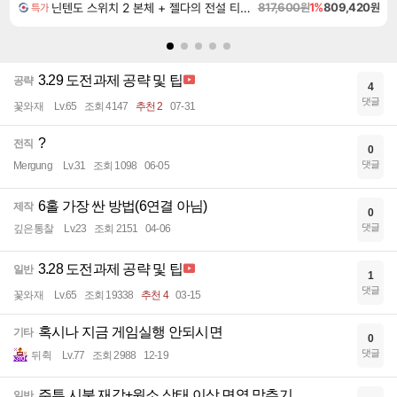
닌텐도 스위치 2 본체 + 젤다의 전설 티어스 오브 더 킹덤 닌텐도 스위치 2 에디션 + 젤다의 전설 브레스 오브 더 와일드 닌텐도 스위치 2 에디션 번들
817,600원
1%
809,420원
특가
3.29 도전과제 공략 및 팁
공략
4
댓글
꽃와재
Lv.65
조회 4147
추천 2
07-31
?
전직
0
댓글
Mergung
Lv.31
조회 1098
06-05
6홀 가장 싼 방법(6연결 아님)
제작
0
댓글
깊은통찰
Lv.23
조회 2151
04-06
3.28 도전과제 공략 및 팁
일반
1
댓글
꽃와재
Lv.65
조회 19338
추천 4
03-15
혹시나 지금 게임실행 안되시면
기타
0
댓글
뒤췩
Lv.77
조회 2988
12-19
주투 시불 재감+원소 상태 이상 면역 맞추기
일반