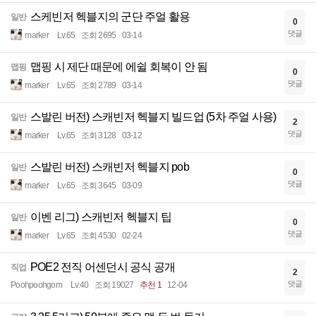
스케빈저 헥블지의 군단 주얼 활용
일반
0
댓글
marker
Lv.65
조회 2695
03-14
맵핑 시 제단 때문에 에쉴 회복이 안 됨
맵핑
0
댓글
marker
Lv.65
조회 2789
03-14
스발린 버전) 스캐빈저 헥블지 빌드업 (5차 주얼 사용)
일반
2
댓글
marker
Lv.65
조회 3128
03-12
스발린 버전) 스캐빈저 헥블지 pob
일반
0
댓글
marker
Lv.65
조회 3645
03-09
이벤 리그) 스캐빈저 헥블지 팁
일반
0
댓글
marker
Lv.65
조회 4530
02-24
POE2 전직 어센던시 공식 공개
직업
2
댓글
Poohpoohgom
Lv.40
조회 19027
추천 1
12-04