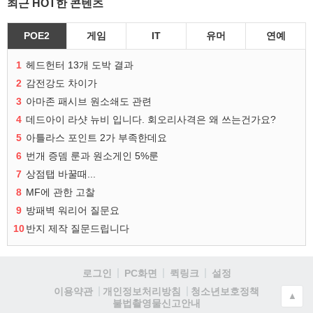
최근 HOT한 콘텐츠
POE2
게임
IT
유머
연예
1
헤드헌터 13개 도박 결과
2
감전강도 차이가
3
아마존 패시브 원소쇄도 관련
4
데드아이 라샷 뉴비 입니다. 회오리사격은 왜 쓰는건가요?
5
아틀라스 포인트 2가 부족한데요
6
번개 증뎀 룬과 원소게인 5%룬
7
상점탭 바꿀때...
8
MF에 관한 고찰
9
방패벽 워리어 질문요
10
반지 제작 질문드립니다
로그인
PC화면
퀵링크
설정
청소년보호정책
이용약관
개인정보처리방침
▲
불법촬영물신고안내