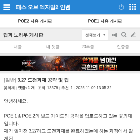
패스 오브 엑자일2
인벤
POE2 자유 게시판
POE1 자유 게시판
팁과 노하우 게시판
전체보기
공
검
글
지
색
내글
내 댓글
20추글
인증글
on/off
쓰
기
[일반]
3.27 도전과제 공략 및 팁
꽃와재
댓글: 1 개
조회:
13379
추천:
1
2025-11-09 13:05:32
안녕하세요.
POE 1 & POE 2의 빌드 가이드와 공략을 업로드하고 있는 꽃와재
입니다.
​제가 얼마전
3.27리그 도전과제를 완료하였는데 하는 과정에서 알
게된