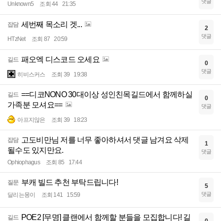
댓글
Unknown5
조회 44
21:35
세번째 목소리 겟...
잡담
2
댓글
HTzNet
조회 87
20:59
패오엑 디스코드 오세요
길드
0
댓글
히비스커스
조회 39
19:38
==디코NONO 30대이상 성인친목길드에서 함께하실
길드
0
가족분 모셔요==
댓글
아프지않은
조회 39
18:23
고도비만님 저를 너무 좋아하셔서 댓글 남겨요 삭제
잡담
1
될수도 있지만요.
댓글
Ophiophagus
조회 85
17:44
부캐 빌드 추천 부탁드립니다!
질문
5
댓글
달리는몽이
조회 141
15:59
POE2 [무명] 클랜에서 함께할 분들을 모집합니다! 길
길드