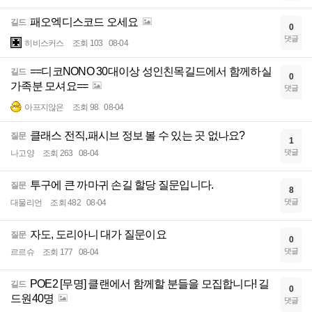
패오엑디스코드 오세요
길드
0
댓글
히비스커스
조회 103
08-04
==디코NONO 30대이상 성인친목길드에서 함께하실
길드
0
가족분 모셔요==
댓글
아프지않은
조회 98
08-04
클래스 전직,패시브 정보 볼 수 있는 곳 없나요?
질문
1
댓글
나고양
조회 263
08-04
투구에 큰 까마귀 손길 할당 질문입니다.
질문
8
댓글
대물리언
조회 482
08-04
자도, 도리아니 대가 질문이요
질문
0
댓글
르르슈
조회 177
08-04
POE2 [무명] 클랜에서 함께할 분들을 모집합니다! 길
길드
0
드원40명
댓글