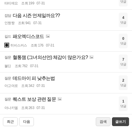
댓글
따띠에요
조회 199
07-31
다음 시즌 언제일까요??
잡담
4
댓글
인짱짱
조회 941
07-31
패오엑디스코드
길드
0
댓글
히비스커스
조회 176
07-31
혈통잼 (그녀의선언) 체감이 많은가요?
질문
7
댓글
불딘
조회 762
07-31
데드아이 피 낮추는법
질문
2
댓글
아고여로
조회 342
07-31
퀘스트 보상 관련 질문
질문
1
댓글
아나키엘
조회 263
07-31
최근
다음
검색
글쓰기