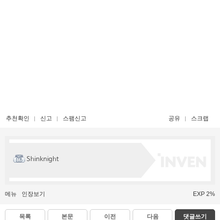
추천확인
신고
스팸신고
공유
스크랩
Shinknight
메뉴
인장보기
EXP 2%
목록
본문
이전
다음
댓글쓰기