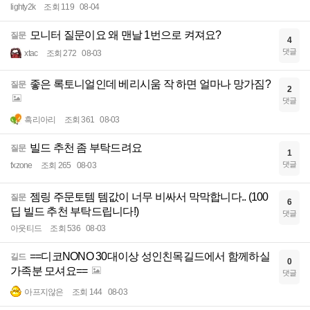
lighty2k
조회 119
08-04
모니터 질문이요 왜 맨날 1번으로 켜져요?
질문
4
댓글
xtac
조회 272
08-03
좋은 록토니얼인데 베리시움 작 하면 얼마나 망가짐?
질문
2
댓글
흑리아리
조회 361
08-03
빌드 추천 좀 부탁드려요
질문
1
댓글
fxzone
조회 265
08-03
젬링 주문토템 템값이 너무 비싸서 막막합니다.. (100
질문
6
딥 빌드 추천 부탁드립니다!)
댓글
아웃티드
조회 536
08-03
==디코NONO 30대이상 성인친목길드에서 함께하실
길드
0
가족분 모셔요==
댓글
아프지않은
조회 144
08-03