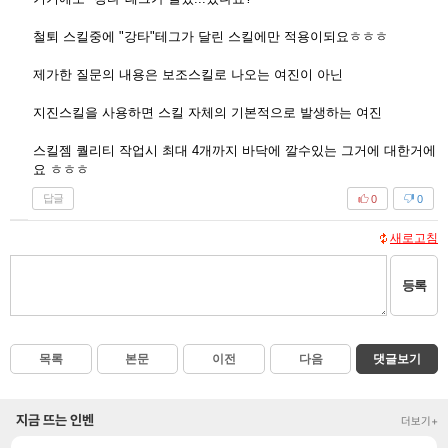
철퇴 스킬중에 "강타"테그가 달린 스킬에만 적용이되요ㅎㅎㅎ
제가한 질문의 내용은 보조스킬로 나오는 여진이 아닌
지진스킬을 사용하면 스킬 자체의 기본적으로 발생하는 여진
스킬젬 퀄리티 작업시 최대 4개까지 바닥에 깔수있는 그거에 대한거에
요 ㅎㅎㅎ
답글
0
0
새로고침
등록
목록
본문
이전
다음
댓글보기
지금 뜨는 인벤
더보기+