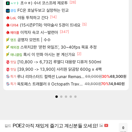
[26]
초ㅇㅎ) 수녀 코스프레 제로투
ㅗㅜㅑ
FC온 호날두보고 실망하는 민교
클립
[14]
야동 투척하고 간다
LoL
[5]
(15시즌PTR) 악마술사 5경이 뜨네요
디아4
[347]
이적자 숙코 시ㅡ발련아
메이플
공명자 모먼트 | 수수
명조
스위치2판 ‘몬헌 와일즈’, 30~40fps 목표 추정
해외겜
[2]
혹시 이 만화 아시는 분 계신가요
애니클립
[10,800 -> 6,732] 루엘디 대용량 디퓨저 500ml
핫딜
[39,900 -> 13,900] 사리원 닭곰탕 600g x 4팩
핫딜
루나 리마스터드 컬렉션 Lunar Remastered Collection
69,000원
30%
48,300원
특가
옥토패스 트래블러 II Octopath Traveler II
49,800원
70%
14,940원
특가
POE2 아직 재밌게 즐기고 계신분들 오세요!
길드
0