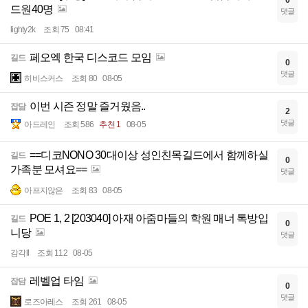
0
드원40명
댓글
lighty2k
조회 75
08:41
페오엑 한국 디스코드 모임
길드
0
댓글
히비스커스
조회 80
08-05
이번 시즌 정말 즐거웠음..
잡담
2
댓글
아드레인
조회 586
추천 1
08-05
==디코NONO 30대이상 성인친목길드에서 함께하실
길드
0
가족분 모셔요==
댓글
아프지않은
조회 83
08-05
POE 1, 2 [203040] 아재 아줌마들의 학원 매너 톡방입
길드
0
니당
댓글
감각ll
조회 112
08-05
레벨업 타임
잡담
0
댓글
로즈아레스
조회 261
08-05