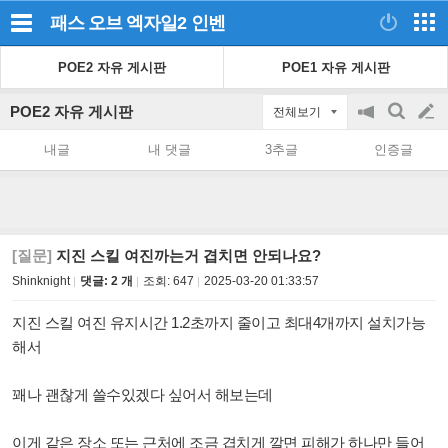
패스 오브 엑자일2
인벤
POE2 자유 게시판
POE1 자유 게시판
POE2 자유 게시판
전체보기
공
검
글
지
색
내글
내 댓글
3추글
인증글
on/off
쓰
기
[질문]
지진 스킬 여진까는거 겹치면 안되나요?
Shinknight
댓글: 2 개
조회:
647
2025-03-20 01:33:57
지진 스킬 여진 유지시간 1.2초까지 줄이고 최대4개까지 설치가능
해서
꽤나 괜찮게 쓸수있겠다 싶어서 해보는데
이게 같은 장소 또는 근처에 조금 겹치게 깔면 피해가 하나만 들어