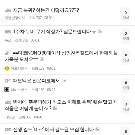
지금 복귀? 하는건 어떯까요????
질문
5
댓글
샛별반양아치
조회 737
08-01
1주차 뉴비 무기 적정가? 질문드립니다 ㅠ
잡담
2
댓글
속섭
조회 358
08-01
==디코NONO 30대이상 성인친목길드에서 함께하실
길드
0
가족분 모셔요==
댓글
아프지않은
조회 179
08-01
패오엑은 전문디코에서
길드
0
댓글
히비스커스
조회 169
08-01
반지에 '주문피해가 카오스 피해로 획득' 훼손 말고 제
질문
3
작옵은 어떻게 붙이죠 ?
댓글
배뚜맨
조회 350
08-01
신생 길드 '미르' 에서 길드원 모집 합니다
길드
0