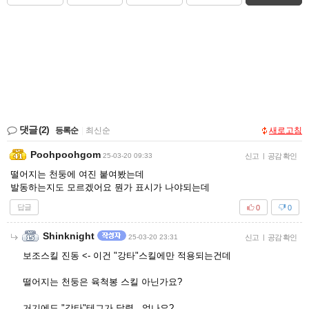
댓글
(2)
등록순
|
최신순
새로고침
Poohpoohgom
25-03-20 09:33
신고
|
공감 확인
떨어지는 천둥에 여진 붙여봤는데
발동하는지도 모르겠어요 뭔가 표시가 나야되는데
답글
0
0
Shinknight
25-03-20 23:31
신고
|
공감 확인
보조스킬 진동 <- 이건 "강타"스킬에만 적용되는건데
떨어지는 천둥은 육척봉 스킬 아닌가요?
거기에도 "강타"테그가 달렸...었나요?