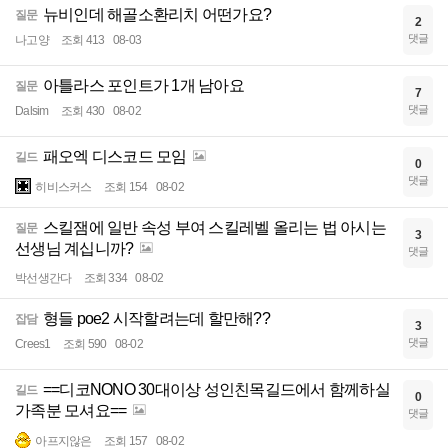
뉴비인데 해골소환리치 어떤가요?
질문
2
댓글
나고양
조회 413
08-03
아틀라스 포인트가 1개 남아요
질문
7
댓글
Dalsim
조회 430
08-02
패오엑 디스코드 모임
길드
0
댓글
히비스커스
조회 154
08-02
스킬잼에 일반 속성 부여 스킬레벨 올리는 법 아시는
질문
3
선생님 계십니까?
댓글
박선생간다
조회 334
08-02
형들 poe2 시작할려는데 할만해??
잡담
3
댓글
Crees1
조회 590
08-02
==디코NONO 30대이상 성인친목길드에서 함께하실
길드
0
가족분 모셔요==
댓글
아프지않은
조회 157
08-02