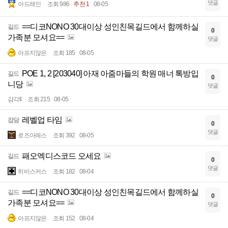
댓글
아드레인
조회 986
추천 1
08-05
==디코NONO 30대이상 성인친목길드에서 함께하실
길드
0
가족분 모셔요==
댓글
아프지않은
조회 185
08-05
POE 1, 2 [203040] 아재 아줌마들의 학원 매너 톡방입
길드
0
니당
댓글
감각ll
조회 215
08-05
레벨업 타임
잡담
0
댓글
로즈아레스
조회 392
08-05
패오엑디스코드 오세요
길드
0
댓글
히비스커스
조회 182
08-04
==디코NONO 30대이상 성인친목길드에서 함께하실
길드
0
가족분 모셔요==
댓글
아프지않은
조회 152
08-04