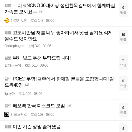
==디코NONO 30대이상 성인친목길드에서 함께하실
길드
0
가족분 모셔요==
댓글
아프지않은
조회 147
08-06
고도비만님 저를 너무 좋아하셔서 댓글 남겨요 삭제
잡담
10
될수도 있지만요.
댓글
Ophiophagus
조회 349
08-06
부캐 빌드 추천 부탁드립니다!
질문
5
댓글
달리는몽이
조회 510
08-06
POE2 [무명] 클랜에서 함께할 분들을 모집합니다! 길
길드
0
드원40명
댓글
lighty2k
조회 191
08-06
페오엑 한국 디스코드 모임
길드
0
댓글
히비스커스
조회 193
08-05
이번 시즌 정말 즐거웠음..
잡담
4