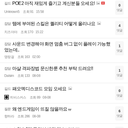
POE2 아직 재밌게 즐기고 계신분들 오세요!
길드
0
댓글
Unknown5
조회 91
15:58
템에 부여된 스킬은 퀄리티 어떻게 올리나요
잡담
4
댓글
치즈야야
조회 170
15:22
사운드 변경해야 화면 멈춤 버그 없이 플레이 가능했
잡담
1
었는데..
댓글
명랑걸
조회 163
02:00
마샬 격파장법 문신한룬 추천 부탁 드려요!!
잡담
1
댓글
Dalsim
조회 133
08-08
패오엑디스코드 모임 오세요
길드
0
댓글
히비스커스
조회 89
08-08
왜 엔드게임이 뜨질 않을까요ㅠ
질문
6
댓글
향하라
조회 286
08-08