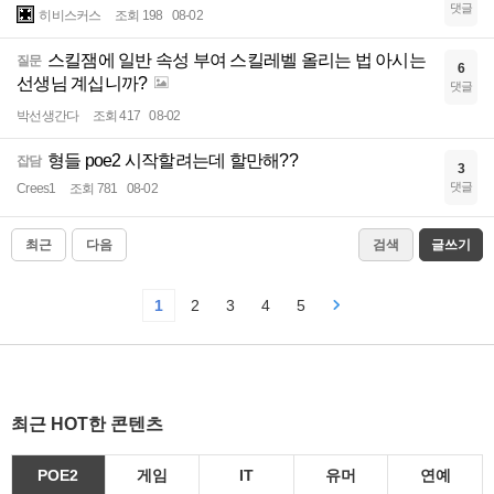
댓글
히비스커스
조회 198
08-02
스킬잼에 일반 속성 부여 스킬레벨 올리는 법 아시는
질문
6
선생님 계십니까?
댓글
박선생간다
조회 417
08-02
형들 poe2 시작할려는데 할만해??
잡담
3
댓글
Crees1
조회 781
08-02
최근
다음
검색
글쓰기
1
2
3
4
5
최근 HOT한 콘텐츠
POE2
게임
IT
유머
연예