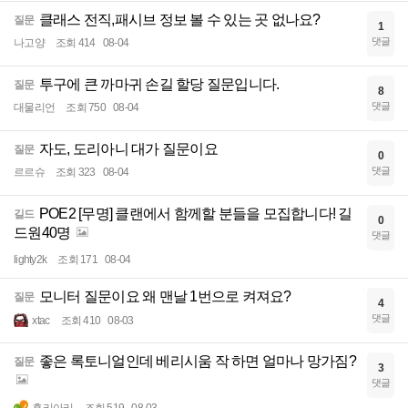
클래스 전직,패시브 정보 볼 수 있는 곳 없나요?
질문
1
댓글
나고양
조회 414
08-04
투구에 큰 까마귀 손길 할당 질문입니다.
질문
8
댓글
대물리언
조회 750
08-04
자도, 도리아니 대가 질문이요
질문
0
댓글
르르슈
조회 323
08-04
POE2 [무명] 클랜에서 함께할 분들을 모집합니다! 길
길드
0
드원40명
댓글
lighty2k
조회 171
08-04
모니터 질문이요 왜 맨날 1번으로 켜져요?
질문
4
댓글
xtac
조회 410
08-03
좋은 록토니얼인데 베리시움 작 하면 얼마나 망가짐?
질문
3
댓글