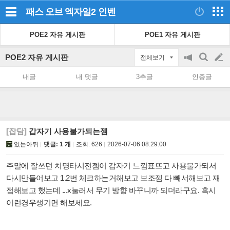
패스 오브 엑자일2
인벤
POE2 자유 게시판
POE1 자유 게시판
POE2 자유 게시판
전체보기
공
검
글
지
색
내글
내 댓글
3추글
인증글
on/off
쓰
기
[잡담]
갑자기 사용불가되는젬
있는아뒤
댓글: 1 개
조회:
626
2026-07-06 08:29:00
주말에 잘쓰던 치명타시전젬이 갑자기 느낌표뜨고 사용불가되서
다시만들어보고 1.2번 체크하는거해보고 보조젬 다 빼서해보고 재
접해보고 했는데 ...x눌러서 무기 방향 바꾸니까 되더라구요. 혹시
이런경우생기면 해보세요.