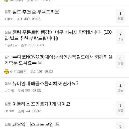
흑리아리
조회 519
08-03
빌드 추천 좀 부탁드려요
질문
1
댓글
fxzone
조회 400
08-03
젬링 주문토템 템값이 너무 비싸서 막막합니다.. (100
질문
7
딥 빌드 추천 부탁드립니다!)
댓글
아웃티드
조회 783
08-03
==디코NONO 30대이상 성인친목길드에서 함께하실
길드
0
가족분 모셔요==
댓글
아프지않은
조회 197
08-03
뉴비인데 해골소환리치 어떤가요?
질문
2
댓글
나고양
조회 575
08-03
아틀라스 포인트가 1개 남아요
질문
7
댓글
Dalsim
조회 574
08-02
패오엑 디스코드 모임
길드
0