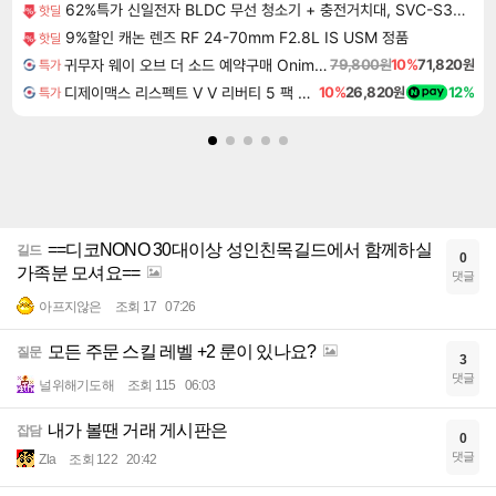
62%특가 신일전자 BLDC 무선 청소기 + 충전거치대, SVC-S350IM, 노블베이지, 1개
핫딜
9%할인 캐논 렌즈 RF 24-70mm F2.8L IS USM 정품
핫딜
귀무자 웨이 오브 더 소드 예약구매 Onimusha Way of the Sword
79,800원
10%
71,820원
특가
디제이맥스 리스펙트 V V 리버티 5 팩 DJMAX RESPECT V V Liberty 5 Pack DLC
10%
26,820원
12%
특가
==디코NONO 30대이상 성인친목길드에서 함께하실
길드
0
가족분 모셔요==
댓글
아프지않은
조회 17
07:26
모든 주문 스킬 레벨 +2 룬이 있나요?
질문
3
댓글
널위해기도해
조회 115
06:03
내가 볼땐 거래 게시판은
잡담
0
댓글
Zla
조회 122
20:42