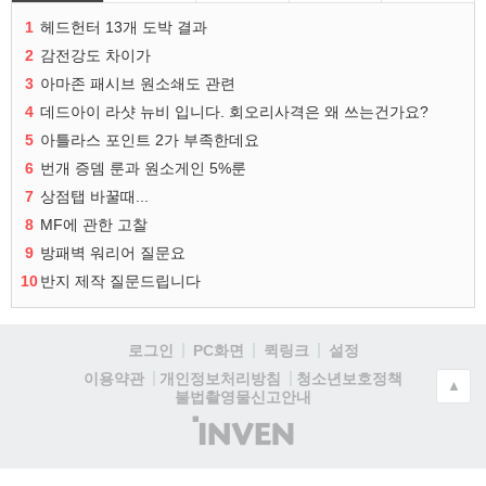
1
헤드헌터 13개 도박 결과
2
감전강도 차이가
3
아마존 패시브 원소쇄도 관련
4
데드아이 라샷 뉴비 입니다. 회오리사격은 왜 쓰는건가요?
5
아틀라스 포인트 2가 부족한데요
6
번개 증뎀 룬과 원소게인 5%룬
7
상점탭 바꿀때...
8
MF에 관한 고찰
9
방패벽 워리어 질문요
10
반지 제작 질문드립니다
로그인
PC화면
퀵링크
설정
청소년보호정책
이용약관
개인정보처리방침
▲
불법촬영물신고안내
(주)
인
벤