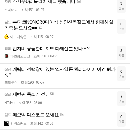
소환수6랩 목걸이 제작 했습니다
자랑
3
댓글
프리더다
조회 451
08-07
==디코NONO 30대이상 성인친목길드에서 함께하실
길드
0
가족분 모셔요==
댓글
아프지않은
조회 115
08-07
갑자비 궁긍한데 지도 다깨신분 있나요?
잡담
2
댓글
파인망고코코
조회 358
08-07
캐릭터 선택창에 있는 엑사일콘 퀄러파이어 이건 뭔가
잡담
0
요?
댓글
또또분식
조회 196
08-07
세번째 목소리 겟...
잡담
7
댓글
HTzNet
조회 582
08-06
패오엑 디스코드 오세요
길드
0
댓글
히비스커스
조회 142
08-06