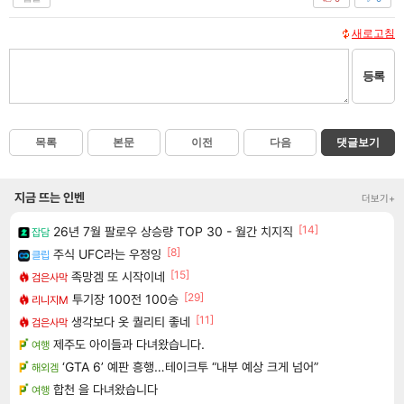
새로고침
등록
목록
본문
이전
다음
댓글보기
지금 뜨는 인벤
더보기+
[14]
26년 7월 팔로우 상승량 TOP 30 - 월간 치지직
잡담
[8]
주식 UFC라는 우정잉
클립
[15]
족망겜 또 시작이네
검은사막
[29]
투기장 100전 100승
리니지M
[11]
생각보다 옷 퀄리티 좋네
검은사막
제주도 아이들과 다녀왔습니다.
여행
‘GTA 6’ 예판 흥행…테이크투 “내부 예상 크게 넘어”
해외겜
합천 을 다녀왔습니다
여행