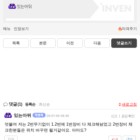
있는아뒤
메뉴
인장보기
마격주기
목록
본문
이전
다음
댓글쓰기
댓글
(1)
등록순
|
최신순
새로고침
있는아뒤
26-07-06 08:36
신고
|
공감 확인
덧붙여 저는 2번무기없이 1.2번에 1번장비 다 체크해놨었고 2번장비 체
크한분들은 위치 바꾸면 될거같아요. 아마도?
답글
0
0