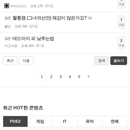
댓글
히비스커스
조회 178
07-31
혈통잼 (그녀의선언) 체감이 많은가요?
질문
7
댓글
불딘
조회 784
07-31
데드아이 피 낮추는법
질문
2
댓글
아고여로
조회 348
07-31
최근
다음
검색
글쓰기
1
2
3
4
5
최근 HOT한 콘텐츠
POE2
게임
IT
유머
연예