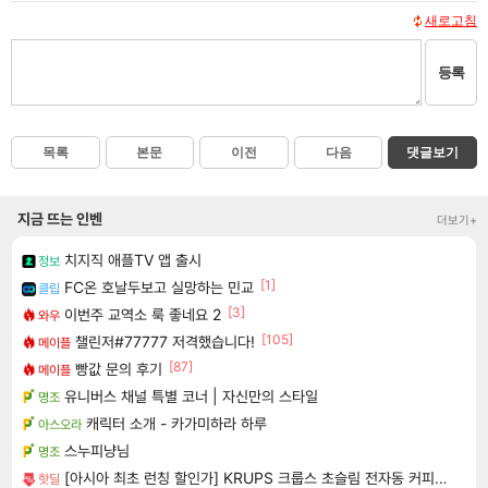
새로고침
등록
목록
본문
이전
다음
댓글보기
지금 뜨는 인벤
더보기+
치지직 애플TV 앱 출시
정보
[1]
FC온 호날두보고 실망하는 민교
클립
[3]
이번주 교역소 룩 좋네요 2
와우
[105]
챌린저#77777 저격했습니다!
메이플
[87]
빵값 문의 후기
메이플
유니버스 채널 특별 코너 | 자신만의 스타일
명조
캐릭터 소개 - 카가미하라 하루
아스오라
스누피냥님
명조
[아시아 최초 런칭 할인가] KRUPS 크룹스 초슬림 전자동 커피머신 SA4028K0
핫딜