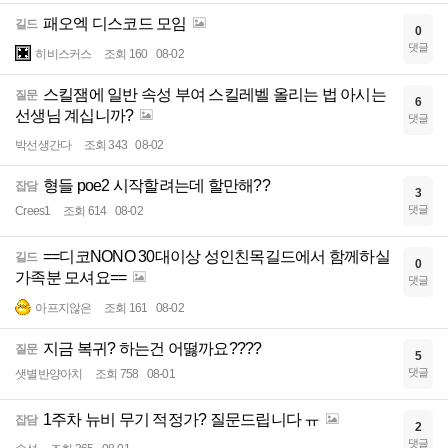
패오엑 디스코드 모임
길드
0
댓글
히비스커스
조회 160
08-02
스킬잼에 일반 속성 부여 스킬레벨 올리는 법 아시는
질문
6
선생님 계십니까?
댓글
박선생간다
조회 343
08-02
형들 poe2 시작할려는데 할만해??
잡담
3
댓글
Crees1
조회 614
08-02
==디코NONO 30대이상 성인친목길드에서 함께하실
길드
0
가족분 모셔요==
댓글
아프지않은
조회 161
08-02
지금 복귀? 하는건 어떯까요????
질문
5
댓글
샛별반양아치
조회 758
08-01
1주차 뉴비 무기 적정가? 질문드립니다 ㅠ
잡담
2
댓글