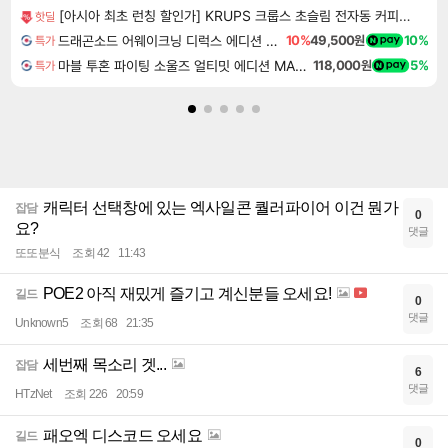
[아시아 최초 런칭 할인가] KRUPS 크룹스 초슬림 전자동 커피머신 SA403BK0
핫딜
드래곤소드 어웨이크닝 디럭스 에디션 DragonSword Awakening Deluxe Edition
10%
49,500원
10%
특가
마블 투혼 파이팅 소울즈 얼티밋 에디션 MARVEL Tokon Fighting Souls Ultimate Edition
118,000원
5%
특가
캐릭터 선택창에 있는 엑사일콘 퀄러파이어 이건 뭔가
잡담
0
요?
댓글
또또분식
조회 42
11:43
POE2 아직 재밌게 즐기고 계신분들 오세요!
길드
0
댓글
Unknown5
조회 68
21:35
세번째 목소리 겟...
잡담
6
댓글
HTzNet
조회 226
20:59
패오엑 디스코드 오세요
길드
0