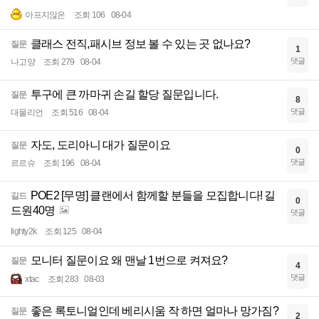
아프지않은
조회 106
08-04
클래스 전직,패시브 정보 볼 수 있는 곳 없나요?
질문
1
댓글
나고양
조회 279
08-04
투구에 큰 까마귀 손길 할당 질문입니다.
질문
8
댓글
대물리언
조회 516
08-04
자도, 도리아니 대가 질문이요
질문
0
댓글
르르슈
조회 196
08-04
POE2 [무명] 클랜에서 함께할 분들을 모집합니다! 길
길드
0
드원40명
댓글
lighty2k
조회 125
08-04
모니터 질문이요 왜 맨날 1번으로 켜져요?
질문
4
댓글
xtac
조회 283
08-03
좋은 록토니얼인데 베리시움 작 하면 얼마나 망가짐?
질문
2