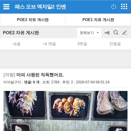
패스 오브 엑자일2
인벤
POE2 자유 게시판
POE1 자유 게시판
POE2 자유 게시판
전체보기
공
검
글
지
색
내글
내 댓글
3추글
인증글
on/off
쓰
기
[자랑]
마피 사원런 직득했어요.
미아달구지
댓글: 6 개
조회:
1769
추천:
2
2026-07-04 06:51:24