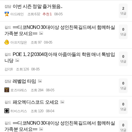
이번 시즌 정말 즐거웠음..
잡담
2
댓글
아드레인
조회 632
추천 1
08-05
==디코NONO 30대이상 성인친목길드에서 함께하실
길드
0
가족분 모셔요==
댓글
아프지않은
조회 97
08-05
POE 1, 2 [203040] 아재 아줌마들의 학원 매너 톡방입
길드
0
니당
댓글
감각ll
조회 126
08-05
레벨업 타임
잡담
0
댓글
로즈아레스
조회 284
08-05
패오엑디스코드 오세요
길드
0
댓글
히비스커스
조회 120
08-04
==디코NONO 30대이상 성인친목길드에서 함께하실
길드
0
가족분 모셔요==
댓글