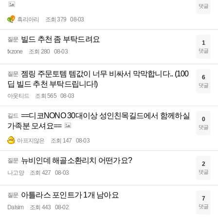
댓글
흑리아리
조회 379
08-03
빌드 추천 좀 부탁드려요
질문
1
댓글
fxzone
조회 280
08-03
젬링 주문토템 템값이 너무 비싸서 막막합니다.. (100
질문
6
딥 빌드 추천 부탁드립니다!)
댓글
아웃티드
조회 565
08-03
==디코NONO 30대이상 성인친목길드에서 함께하실
길드
0
가족분 모셔요==
댓글
아프지않은
조회 147
08-03
뉴비인데 해골소환리치 어떤가요?
질문
2
댓글
나고양
조회 427
08-03
아틀라스 포인트가 1개 남아요
질문
7
댓글
Dalsim
조회 443
08-02