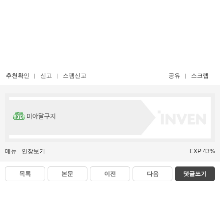
추천확인
신고
스팸신고
공유
스크랩
미아달구지
메뉴
인장보기
EXP 43%
목록
본문
이전
다음
댓글쓰기