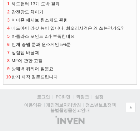
1
헤드헌터 13개 도박 결과
2
감전강도 차이가
3
아마존 패시브 원소쇄도 관련
4
데드아이 라샷 뉴비 입니다. 회오리사격은 왜 쓰는건가요?
5
아틀라스 포인트 2가 부족한데요
6
번개 증뎀 룬과 원소게인 5%룬
7
상점탭 바꿀때...
8
MF에 관한 고찰
9
방패벽 워리어 질문요
10
반지 제작 질문드립니다
로그인
PC화면
퀵링크
설정
청소년보호정책
이용약관
개인정보처리방침
▲
불법촬영물신고안내
(주)
인
벤