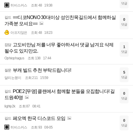
댓글
히비스커스
조회 48
19:38
==디코NONO 30대이상 성인친목길드에서 함께하실
길드
0
가족분 모셔요==
댓글
아프지않은
조회 48
18:23
고도비만님 저를 너무 좋아하셔서 댓글 남겨요 삭제
잡담
1
될수도 있지만요.
댓글
Ophiophagus
조회 138
17:44
부캐 빌드 추천 부탁드립니다!
질문
5
댓글
달리는몽이
조회 211
15:59
POE2 [무명] 클랜에서 함께할 분들을 모집합니다! 길
길드
0
드원40명
댓글
lighty2k
조회 87
08:41
페오엑 한국 디스코드 모임
길드
0
댓글
히비스커스
조회 93
08-05