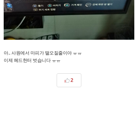
아.. 사원에서 마피가 떨오질줄이야 ㅠㅠ
이제 헤드헌터 벗습니다 ㅠㅠ
2