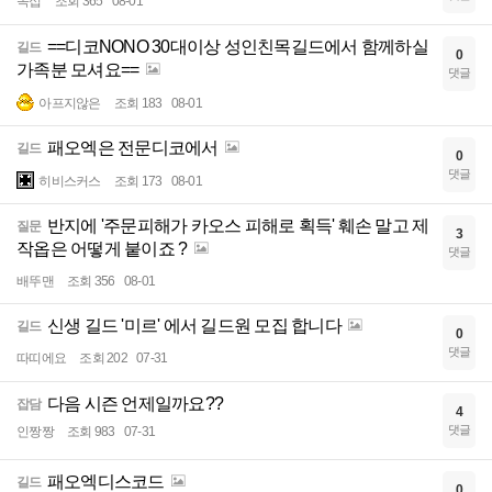
속섭
조회 365
08-01
==디코NONO 30대이상 성인친목길드에서 함께하실
길드
0
가족분 모셔요==
댓글
아프지않은
조회 183
08-01
패오엑은 전문디코에서
길드
0
댓글
히비스커스
조회 173
08-01
반지에 '주문피해가 카오스 피해로 획득' 훼손 말고 제
질문
3
작옵은 어떻게 붙이죠 ?
댓글
배뚜맨
조회 356
08-01
신생 길드 '미르' 에서 길드원 모집 합니다
길드
0
댓글
따띠에요
조회 202
07-31
다음 시즌 언제일까요??
잡담
4
댓글
인짱짱
조회 983
07-31
패오엑디스코드
길드
0