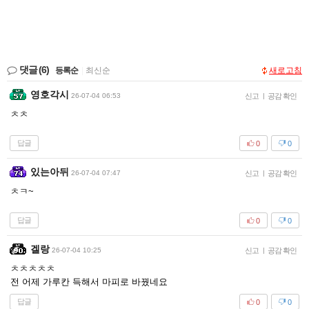
댓글
(6)
등록순
|
최신순
새로고침
영호각시
26-07-04 06:53
신고
|
공감 확인
ㅊㅊ
답글
0
0
있는아뒤
26-07-04 07:47
신고
|
공감 확인
ㅊㅋ~
답글
0
0
겔랑
26-07-04 10:25
신고
|
공감 확인
ㅊㅊㅊㅊㅊ
전 어제 가루칸 득해서 마피로 바꿨네요
답글
0
0