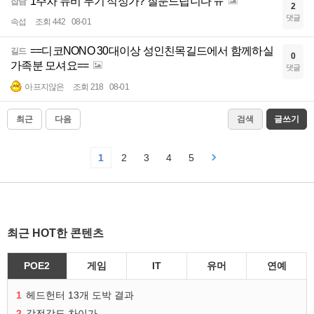
1주차 뉴비 무기 적정가? 질문드립니다 ㅠ
잡담
2
댓글
속섭
조회 442
08-01
==디코NONO 30대이상 성인친목길드에서 함께하실
길드
0
가족분 모셔요==
댓글
아프지않은
조회 218
08-01
최근
다음
검색
글쓰기
1
2
3
4
5
최근 HOT한 콘텐츠
POE2
게임
IT
유머
연예
1
헤드헌터 13개 도박 결과
2
감전강도 차이가