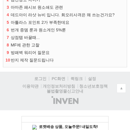
3
아마존 패시브 원소쇄도 관련
4
데드아이 라샷 뉴비 입니다. 회오리사격은 왜 쓰는건가요?
5
아틀라스 포인트 2가 부족한데요
6
번개 증뎀 룬과 원소게인 5%룬
7
상점탭 바꿀때...
8
MF에 관한 고찰
9
방패벽 워리어 질문요
10
반지 제작 질문드립니다
로그인
PC화면
퀵링크
설정
청소년보호정책
이용약관
개인정보처리방침
▲
불법촬영물신고안내
(주)
인
벤