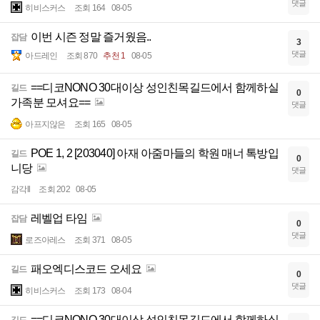
댓글
히비스커스
조회 164
08-05
이번 시즌 정말 즐거웠음..
잡담
3
댓글
아드레인
조회 870
추천 1
08-05
==디코NONO 30대이상 성인친목길드에서 함께하실
길드
0
가족분 모셔요==
댓글
아프지않은
조회 165
08-05
POE 1, 2 [203040] 아재 아줌마들의 학원 매너 톡방입
길드
0
니당
댓글
감각ll
조회 202
08-05
레벨업 타임
잡담
0
댓글
로즈아레스
조회 371
08-05
패오엑디스코드 오세요
길드
0
댓글
히비스커스
조회 173
08-04
==디코NONO 30대이상 성인친목길드에서 함께하실