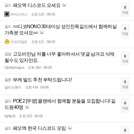
패오엑 디스코드 오세요
길드
0
댓글
히비스커스
조회 120
08-06
==디코NONO 30대이상 성인친목길드에서 함께하실
길드
0
가족분 모셔요==
댓글
아프지않은
조회 121
08-06
고도비만님 저를 너무 좋아하셔서 댓글 남겨요 삭제
잡담
6
될수도 있지만요.
댓글
Ophiophagus
조회 284
08-06
부캐 빌드 추천 부탁드립니다!
질문
5
댓글
달리는몽이
조회 434
08-06
POE2 [무명] 클랜에서 함께할 분들을 모집합니다! 길
길드
0
드원40명
댓글
lighty2k
조회 163
08-06
페오엑 한국 디스코드 모임
길드
0