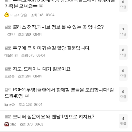
길드
0
가족분 모셔요==
댓글
아프지않은
조회 146
08-04
클래스 전직,패시브 정보 볼 수 있는 곳 없나요?
질문
1
댓글
나고양
조회 380
08-04
투구에 큰 까마귀 손길 할당 질문입니다.
질문
8
댓글
대물리언
조회 675
08-04
자도, 도리아니 대가 질문이요
질문
0
댓글
르르슈
조회 294
08-04
POE2 [무명] 클랜에서 함께할 분들을 모집합니다! 길
길드
0
드원40명
댓글
lighty2k
조회 163
08-04
모니터 질문이요 왜 맨날 1번으로 켜져요?
질문
4
댓글
xtac
조회 370
08-03