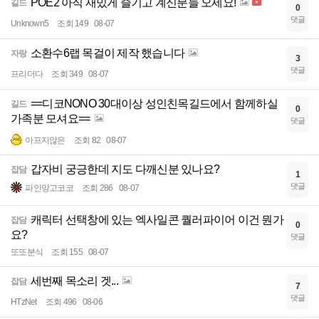
POE2 아직 재밌게 즐기고 계신분들 오세요!
길드
0
댓글
Unknown5
조회 149
08-07
소환수6랩 목걸이 제작 했습니다
자랑
3
댓글
프리더다
조회 349
08-07
==디코NONO 30대이상 성인친목길드에서 함께하실
길드
0
가족분 모셔요==
댓글
아프지않은
조회 82
08-07
갑자비 궁긍한데 지도 다깨신분 있나요?
잡담
1
댓글
파인망고코코
조회 286
08-07
캐릭터 선택창에 있는 엑사일콘 퀄러파이어 이건 뭔가
잡담
0
요?
댓글
또또분식
조회 155
08-07
세번째 목소리 겟...
잡담
7
댓글
HTzNet
조회 496
08-06