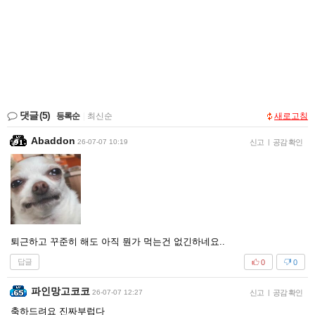
댓글
(5)
등록순
|
최신순
새로고침
Abaddon
26-07-07 10:19
신고
|
공감 확인
퇴근하고 꾸준히 해도 아직 뭔가 먹는건 없긴하네요..
답글
0
0
파인망고코코
26-07-07 12:27
신고
|
공감 확인
축하드려요 진짜부럽다