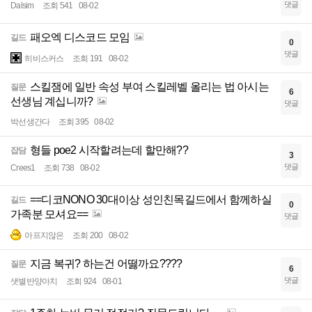
댓글
Dalsim
조회 541
08-02
패오엑 디스코드 모임
길드
0
댓글
히비스커스
조회 191
08-02
스킬잼에 일반 속성 부여 스킬레벨 올리는 법 아시는
질문
6
선생님 계십니까?
댓글
박선생간다
조회 395
08-02
형들 poe2 시작할려는데 할만해??
잡담
3
댓글
Crees1
조회 738
08-02
==디코NONO 30대이상 성인친목길드에서 함께하실
길드
0
가족분 모셔요==
댓글
아프지않은
조회 200
08-02
지금 복귀? 하는건 어떯까요????
질문
6
댓글
샛별반양아치
조회 924
08-01