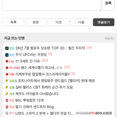
등록
목록
본문
이전
다음
댓글보기
지금 뜨는 인벤
더보기+
[14]
26년 7월 팔로우 상승량 TOP 30 - 월간 치지직
잡담
[5]
주식 UFC라는 우정잉
클립
[30]
t1 3세트 진 이유
LoL
[10]
패스 세계수뽑기 최고네..ㄷㄷ
리니지M
[2]
이케부쿠로 팝업행사 코스프레이어들!!
이환
포트나이트에서 명일방주 엔드필드 [펠리카] 판매 예정
섭컬겜
실버 팰리스 CBT 화제의 순간·후기 모음
실팰
제주도 아이들과 다녀왔습니다.
여행
Bhc 뿌링팝콘 12개
핫딜
딸기 크래커 샌드위치 90g
핫딜
닌텐도 스위치 2 본체 + 젤다의 전설 티어스 오브 더 킹덤 닌텐도 스위치 2 에디션 + 젤다의 전설 브레스 오브 더 와일드 닌텐도 스위치 2 에디션 번들
817,600원
1%
809,420원
특가