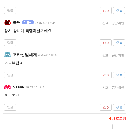
답글
0
0
불딘
26-07-07 13:36
신고
|
공감 확인
감사 함니다.득템하실꺼애요
답글
0
0
조카신발세개
26-07-07 18:08
신고
|
공감 확인
ㅈㄴ부럽더
답글
0
0
Ssssk
26-07-16 16:51
신고
|
공감 확인
ㅊㅋㅊㅋ
답글
0
0
새로고침