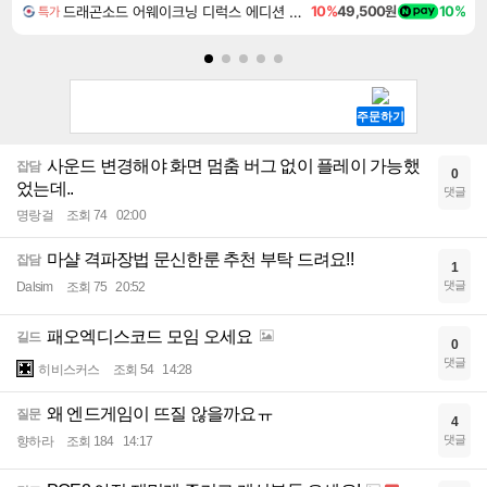
드래곤소드 어웨이크닝 디럭스 에디션 DragonSword Awakening Deluxe Edition
10%
49,500원
10%
특가
사운드 변경해야 화면 멈춤 버그 없이 플레이 가능했
잡담
0
었는데..
댓글
명랑걸
조회 74
02:00
마샬 격파장법 문신한룬 추천 부탁 드려요!!
잡담
1
댓글
Dalsim
조회 75
20:52
패오엑디스코드 모임 오세요
길드
0
댓글
히비스커스
조회 54
14:28
왜 엔드게임이 뜨질 않을까요ㅠ
질문
4
댓글
향하라
조회 184
14:17