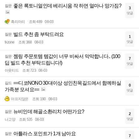
좋은 록토니얼인데 베리시움 작 하면 얼마나 망가짐?
질문
3
댓글
흑리아리
조회 489
08-03
빌드 추천 좀 부탁드려요
질문
1
댓글
fxzone
조회 368
08-03
젬링 주문토템 템값이 너무 비싸서 막막합니다.. (100
질문
7
딥 빌드 추천 부탁드립니다!)
댓글
아웃티드
조회 723
08-03
==디코NONO 30대이상 성인친목길드에서 함께하실
길드
0
가족분 모셔요==
댓글
아프지않은
조회 190
08-03
뉴비인데 해골소환리치 어떤가요?
질문
2
댓글
나고양
조회 535
08-03
아틀라스 포인트가 1개 남아요
질문
7