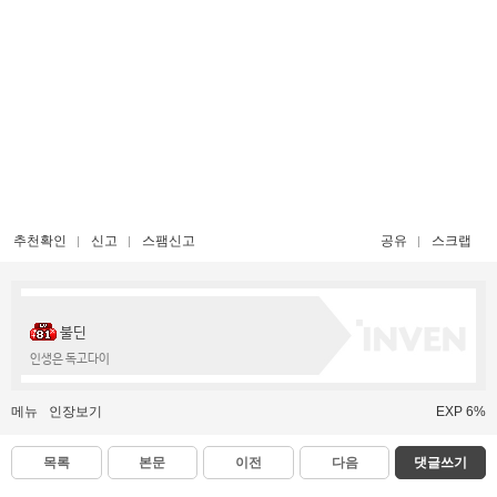
추천확인
신고
스팸신고
공유
스크랩
불딘
인생은 독고다이
메뉴
인장보기
EXP 6%
목록
본문
이전
다음
댓글쓰기