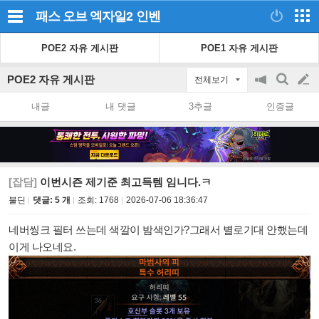
패스 오브 엑자일2
인벤
POE2 자유 게시판
POE1 자유 게시판
POE2 자유 게시판
전체보기
공
검
글
지
색
내글
내 댓글
3추글
인증글
on/off
쓰
기
[잡담]
이번시즌 제기준 최고득템 임니다.ㅋ
불딘
댓글: 5 개
조회:
1768
2026-07-06 18:36:47
네버씽크 필터 쓰는데 색깔이 밤색인가?그래서 별로기대 안했는데
이게 나오네요.