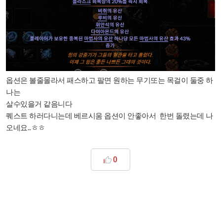
옵션은 볼줄몰라서 패스하고 팔면 원하는 무기또는 목걸이 둘중 하
나는
살수있을거 같음니다
퀘스트 하러다니는데 베르시움 옵션이 안좋아서 한번 돌렸는데 나
오네요..ㅎㅎ
0