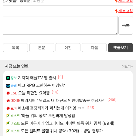
댓글
등록순
|
최신순
새로고침
새로고침
등록
목록
본문
이전
다음
댓글보기
지금 뜨는 인벤
더보기+
[3]
치지직 애플TV 앱 출시
정보
마크 RPG 고민하는 이경민?
클립
[14]
오늘 티한전 요약뜸
LoL
[266]
베라서버 1위길드 내 대규모 인원이탈종용 추정사건
메이플
[140]
애초에 홀딩저가가 짜치는게 이거임 ㅋㅋ
로아
'하늘 위의 공포' 도전과제 달성법
비스트
모든 바우에라 업그레이드 아이템 획득 위치 공략 (89개)
비스트
모든 엘리트 골렘 위치 공략 (30개) - 방랑 결투가
비스트