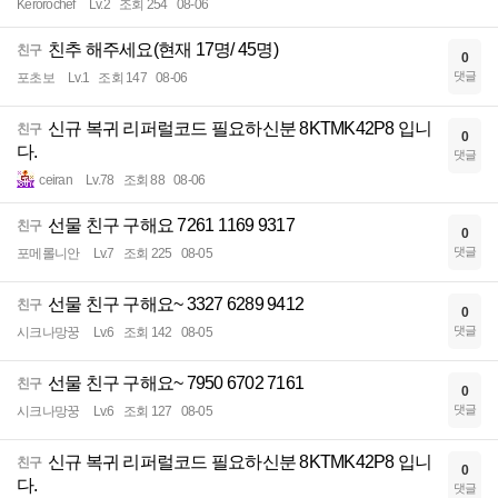
Kerorochef
Lv.2
조회 254
08-06
친추 해주세요(현재 17명/ 45명)
친구
0
댓글
포초보
Lv.1
조회 147
08-06
신규 복귀 리퍼럴코드 필요하신분 8KTMK42P8 입니
친구
0
다.
댓글
ceiran
Lv.78
조회 88
08-06
선물 친구 구해요 7261 1169 9317
친구
0
댓글
포메롤니안
Lv.7
조회 225
08-05
선물 친구 구해요~ 3327 6289 9412
친구
0
댓글
시크나망꿍
Lv.6
조회 142
08-05
선물 친구 구해요~ 7950 6702 7161
친구
0
댓글
시크나망꿍
Lv.6
조회 127
08-05
신규 복귀 리퍼럴코드 필요하신분 8KTMK42P8 입니
친구
0
다.
댓글