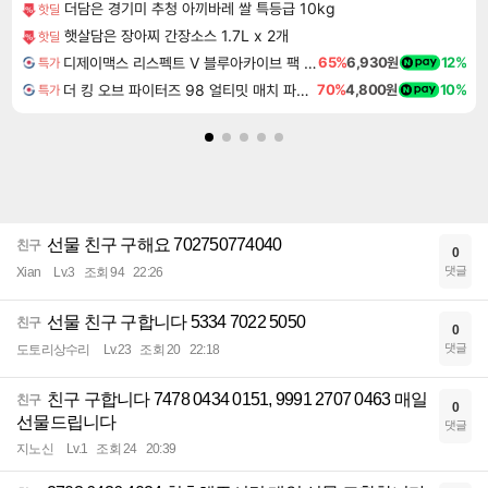
더담은 경기미 추청 아끼바레 쌀 특등급 10kg
핫딜
햇살담은 장아찌 간장소스 1.7L x 2개
핫딜
디제이맥스 리스펙트 V 블루아카이브 팩 DJMAX RESPECT V Blue Archive Pack DLC
65%
6,930원
12%
특가
더 킹 오브 파이터즈 98 얼티밋 매치 파이널 에디션 THE KING OF FIGHTERS 98 ULTIMATE MATCH FINAL EDITION
70%
4,800원
10%
특가
선물 친구 구해요 702750774040
친구
0
댓글
Xian
Lv.3
조회 94
22:26
선물 친구 구합니다 5334 7022 5050
친구
0
댓글
도토리상수리
Lv.23
조회 20
22:18
친구 구합니다 7478 0434 0151, 9991 2707 0463 매일
친구
0
선물드립니다
댓글
지노신
Lv.1
조회 24
20:39