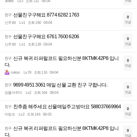
댓글
Jekiss
Lv.2
조회 131
08-04
선물친구구해요 8774 6282 1763
친구
0
댓글
신주희l
Lv.1
조회 160
08-04
선물친구구해요 6761 7600 6206
친구
0
댓글
신주희l
Lv.1
조회 128
08-04
신규 복귀 리퍼럴코드 필요하신분 8KTMK42P8 입니
친구
0
다.
댓글
ceiran
Lv.78
조회 116
08-04
9699 4951 3061 매일 선물 교환 친구 구합니다.
친구
0
댓글
앙물어주마
Lv.2
조회 164
08-04
친추좀 해주세요 선물매일주고받아요 588037669964
친구
0
댓글
마랑조
Lv.2
조회 146
08-03
신규 복귀 리퍼럴코드 필요하신분 8KTMK42P8 입니
친구
0
다.
댓글