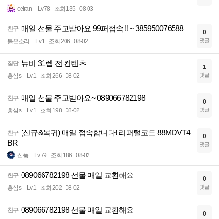
ceiran
Lv.78
조회 135
08-03
매일 선물 주고받아요 99퍼접속 !! ~ 385950076588
친구
0
댓글
붉은소리
Lv.1
조회 206
08-02
뉴비 31렙 전 컨텐츠
질답
1
댓글
홍삼s
Lv.1
조회 266
08-02
매일 선물 주고받아요~ 089066782198
친구
0
댓글
홍삼s
Lv.1
조회 198
08-02
(신규&복귀) 매일 접속합니다! 리퍼럴코드 88MDVT4
친구
0
BR
댓글
신품
Lv.79
조회 186
08-02
089066782198 선물 매일 교환해요
친구
0
댓글
홍삼s
Lv.1
조회 202
08-02
089066782198 선물 매일 교환해요
친구
0