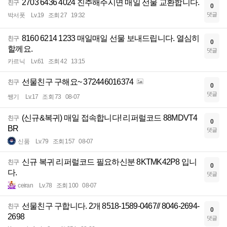
2703 6436 4024 친추해주시면 매일 선물 교환합니다.
친구
0
댓글
박서폿
Lv.19
조회 27
19:32
8160 6214 1233 매일매일 선물 보내드립니다. 열심히
친구
0
할께요.
댓글
카르닉
Lv.61
조회 42
13:15
선물친구 구해요~ 372446016374
친구
0
댓글
쌩기
Lv.17
조회 73
08-07
(신규&복귀) 매일 접속합니다! 리퍼럴코드 88MDVT4
친구
0
BR
댓글
신품
Lv.79
조회 157
08-07
신규 복귀 리퍼럴코드 필요하신분 8KTMK42P8 입니
친구
0
다.
댓글
ceiran
Lv.78
조회 100
08-07
선물친구 구합니다. 2개 8518-1589-0467// 8046-2694-
친구
0
2698
댓글