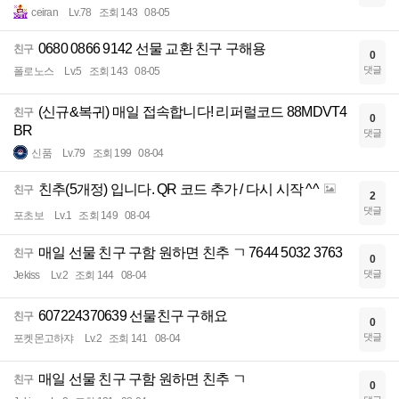
ceiran
Lv.78
조회 143
08-05
0680 0866 9142 선물 교환 친구 구해용
친구
0
댓글
폴로노스
Lv.5
조회 143
08-05
(신규&복귀) 매일 접속합니다! 리퍼럴코드 88MDVT4
친구
0
BR
댓글
신품
Lv.79
조회 199
08-04
친추(5개정) 입니다. QR 코드 추가 / 다시 시작 ^^
친구
2
댓글
포초보
Lv.1
조회 149
08-04
매일 선물 친구 구함 원하면 친추 ㄱ 7644 5032 3763
친구
0
댓글
Jekiss
Lv.2
조회 144
08-04
607224370639 선물친구 구해요
친구
0
댓글
포켓몬고하쟈
Lv.2
조회 141
08-04
매일 선물 친구 구함 원하면 친추 ㄱ
친구
0