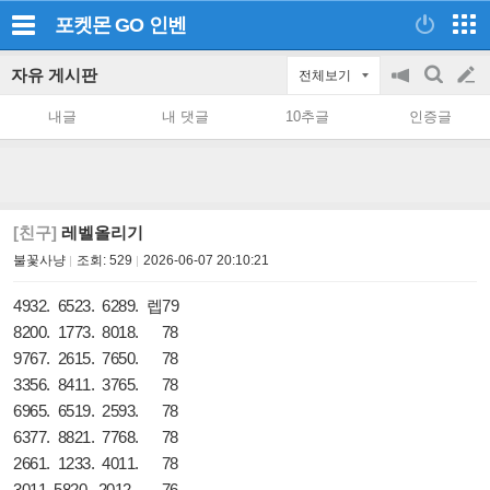
포켓몬 GO
인벤
자유 게시판
전체보기
공
검
글
지
색
내글
내 댓글
10추글
인증글
on/off
쓰
기
[친구]
레벨올리기
불꽃사냥
조회:
529
2026-06-07 20:10:21
4932. 6523. 6289. 렙79
8200. 1773. 8018. 78
9767. 2615. 7650. 78
3356. 8411. 3765. 78
6965. 6519. 2593. 78
6377. 8821. 7768. 78
2661. 1233. 4011. 78
3011. 5820. 2012. 76