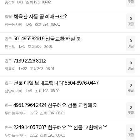
댓글
홍삼s
Lv.1
조회 195
08-02
체육관 자동 공격 매크로?
질답
0
댓글
피구왕사탕
Lv.5
조회 324
08-01
501495582619 선물교환 하실 분
친구
0
댓글
인천범
Lv.1
조회 200
08-01
7139 2226 8112
친구
0
댓글
꺄륵이
Lv.32
조회 203
08-01
선물 매일 보내드립니다' 5504-8976-0447
친구
0
댓글
삼남이아빠
Lv.9
조회 198
08-01
4951 7964 2424 친구해요 선물 교환해요
친구
0
댓글
두하늘두바다
Lv.12
조회 186
08-01
2249 1405 7087 친구해요 ^^ 선물 교환해요^^
친구
0
댓글
두하늘두바다
Lv.12
조회 191
08-01