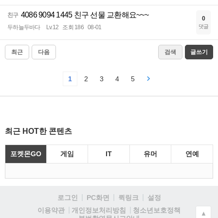
4086 9094 1445 친구 선물 교환해요~~~
친구
0
댓글
두하늘두바다
Lv.12
조회 186
08-01
최근
다음
검색
글쓰기
1
2
3
4
5
최근 HOT한 콘텐츠
포켓몬GO
게임
IT
유머
연예
로그인
PC화면
퀵링크
설정
청소년보호정책
이용약관
개인정보처리방침
▲