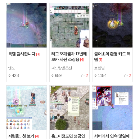
득템 감사합니다
라그 38개월차 17번째
금어초의 환영 카드 득
[3]
보카 사진 소장용
템
[4]
[5]
앤포
겨드랑빙초산
로빈님
428
659
2
1154
2
저렴한.. 첫 보카
흠...이정도면 성공인
서버에서 연속 몇일째
[4]