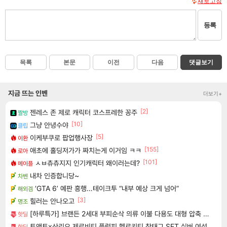
새로고침
등록
목록
본문
이전
다음
댓글보기
지금 뜨는 인벤
더보기+
[2]
젠레스 존 제로 캐릭터 코스프레한 꽁주
짤방
[10]
그냥 안녕수야
클립
[5]
이케부쿠로 팝업행사장
이환
[155]
애초에 홀딩저가가 짜치는게 이거임 ㅋㅋ
로아
[101]
ㅅㅂ츄츄지지 인기캐릭터 왜이러는데?
메이플
내차 인증합니당~
차벤
‘GTA 6’ 예판 흥행…테이크투 “내부 예상 크게 넘어”
해외겜
[3]
힐러는 안나오고
명조
[하루특가] 브랜든 2세대 부피순삭 의류 이불 다용도 대형 압축 파우치 2매세트
핫딜
토앤토x산리오 제로비티 플럼피 헬로키티 참태그 SET 실버 여성용 쪼리
핫딜