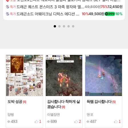
드래곤 퀘스트 몬스터즈 3 마족 왕자와 엘프의 여행 Dragon Quest Monsters The Dark Prince
49,800원
75%
12,450원
특가
드래곤소드 어웨이크닝 디럭스 에디션 DragonSword Awakening Deluxe Edition
10%
49,500원
10%
특가
도박 성공
감사합니다 착하게 살
득템 감사합니다
[6]
[5]
겠습니다
[8]
양쌩
이별장면
앤포
493
1
699
2
487
1