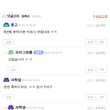
댓글
(10)
등록순
|
최신순
새로고침
흔고
25-11-13 12:40
신고
|
공감 확인
8년째 못먹어본 카든디 부럽네유 ㅊㅊ
답글
0
0
프라그멘툼
25-11-13 12:47
신고
|
공감 확인
고맙습니다 ㅎ ㅎ
답글
0
0
과학샘
25-11-13 13:28
신고
|
공감 확인
완전 축하드려요. ㅎㅎ 임가 카드!!
답글
0
0
과학샘
25-11-13 13:29
신고
|
공감 확인