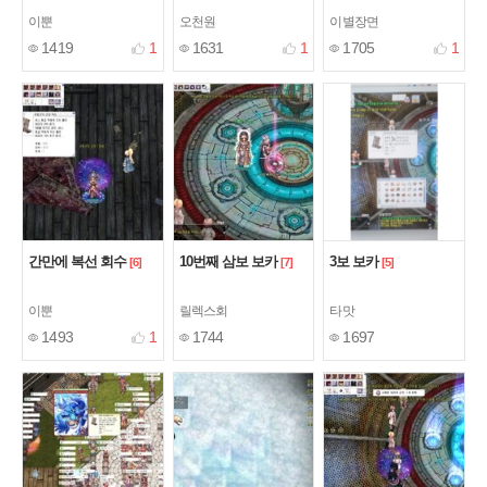
이뿐
오천원
이별장면
1419
1
1631
1
1705
1
간만에 복선 회수
10번째 삼보 보카
3보 보카
[6]
[7]
[5]
이뿐
릴렉스회
타맛
1493
1
1744
1697