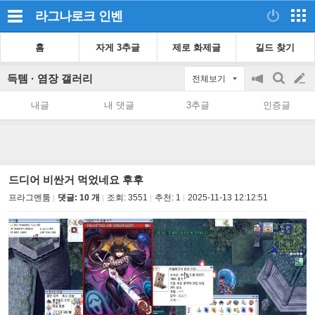
라그나로크
인벤
홈
자게 3추글
제로 화제글
길드 찾기
득템 · 염장 갤러리
전체보기
공
검
글
지
색
내글
내 댓글
3추글
인증글
on/off
쓰
기
드디어 비싼거 먹었네요 후후
프라그멘툼
댓글: 10 개
조회:
3551
추천:
1
2025-11-13 12:12:51