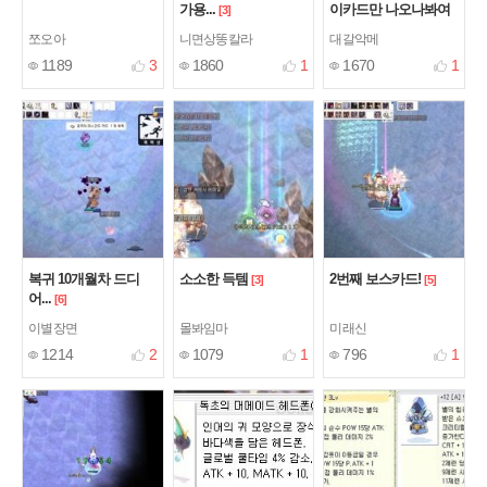
가용...
이카드만 나오나봐여
[3]
[4]
쪼오아
니면상똥칼라
대갈악메
1189
3
1860
1
1670
1
복귀 10개월차 드디
소소한 득템
2번째 보스카드!
[3]
[5]
어...
[6]
이별장면
몰봐임마
미래신
1214
2
1079
1
796
1