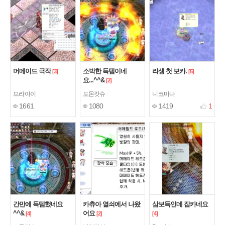
머메이드 극작
소박한 득템이네
라생 첫 보카.
[3]
[5]
요...^^&
[2]
므라아이
도몬캇슈
니코마나
1661
1080
1419
1
간만에 득템했네요
카츄아 열쇠에서 나왔
삼보득인데 잡카네요
^^&
어요
[4]
[2]
[4]