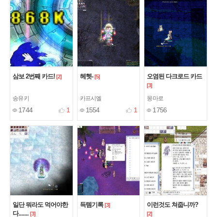
삼보 2번째 카드!
헤헷-
오염된 다크로드 카드
[2]
[5]
[3]
송유키
카프시엘
몽마로
1744
1
1554
1
1756
일단 뭐라도 먹어야한
득템기록
이런것도 쳐줍니까?
[3]
다.......
[3]
[2]