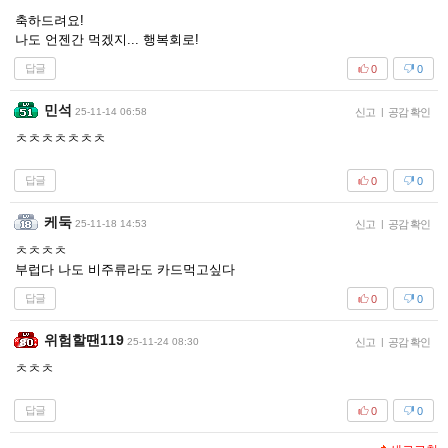
축하드려요!
나도 언젠간 먹겠지... 행복회로!
답글
0
0
민석
25-11-14 06:58
신고
|
공감 확인
ㅊㅊㅊㅊㅊㅊㅊ
답글
0
0
케둑
25-11-18 14:53
신고
|
공감 확인
ㅊㅊㅊㅊ
부럽다 나도 비주류라도 카드먹고싶다
답글
0
0
위험할땐119
25-11-24 08:30
신고
|
공감 확인
ㅊㅊㅊ
답글
0
0