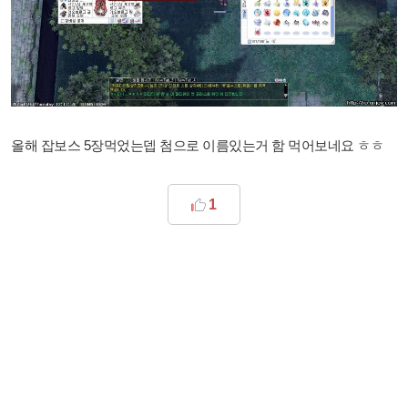
올해 잡보스 5장먹었는뎁 첨으로 이름있는거 함 먹어보네요 ㅎㅎ
1