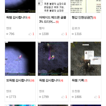
득템 감사합니다
머메이드 헤드폰 글쿨
행갑 인챈성공(?)
[4]
[5]
3% 드디어....
[5]
앤포
행쟈
김로크
796
1
1338
1
1316
또득템 감사합니다
득템 감사합니다
득템 기록
[10]
[4]
[7]
앤포
앤포
오천원
1773
1799
1
1806
1