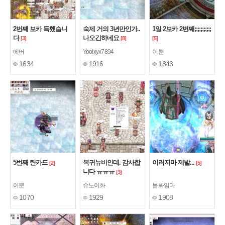
2번째 보카 득했습니
숙제 거의 3년만인가..
1일 2보카 2번째;;;;;;;;;;;
다
나오긴하네요
[3]
[8]
[5]
에버
Yoolxyx7894
이뿐
1634
1916
1843
5번째 탄카드
복귀뉴비인데. 감사합
이러지마 제발...
[2]
[5]
니다 ㅠㅠㅠ
[3]
이뿐
슈노이화
몰봐임마
1070
1929
1908