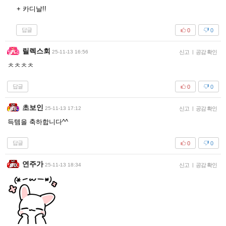
+ 카디날!!
답글
0
0
릴렉스회
25-11-13 16:56
신고
|
공감 확인
ㅊㅊㅊㅊ
답글
0
0
초보인
25-11-13 17:12
신고
|
공감 확인
득템을 축하합니다^^
답글
0
0
연주가
25-11-13 18:34
신고
|
공감 확인