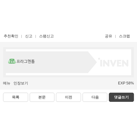
추천확인
신고
스팸신고
공유
스크랩
프라그멘툼
메뉴
인장보기
EXP 58%
목록
본문
이전
다음
댓글쓰기