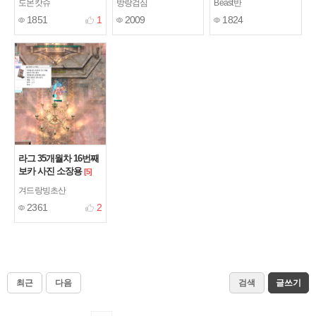
도몬캇슈
방랑검심
Beast반
1851
1
2009
1824
라그 35개월차 16번째
보카 사진 소장용
[5]
겨드랑빙초산
2361
2
최근
다음
검색
글쓰기