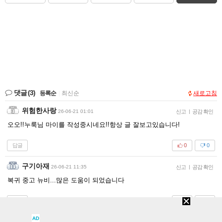
댓글
(3)
등록순
|
최신순
새로고침
위험한사랑
26-06-21 01:01
신고
|
공감 확인
오오!!누룩님 마이를 작성중시네요!!항상 글 잘보고있습니다!
답글
0
0
구기아재
26-06-21 11:35
신고
|
공감 확인
복귀 중고 뉴비...많은 도움이 되었습니다
답글
0
0
AD
크라시아로클