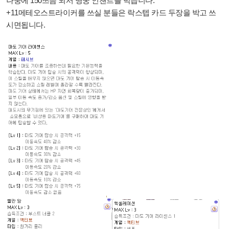
나중에 150쯔음 되서 명궁 인챈트를 박습니다.
+11메테오스트라이커를 쓰실 분들은 락스텝 카드 두장을 박고 쓰
시면됩니다.