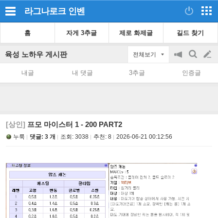
라그나로크
인벤
홈
자게 3추글
제로 화제글
길드 찾기
육성 노하우 게시판
전체보기
공
검
글
지
색
내글
내 댓글
3추글
인증글
on/off
쓰
기
[상인]
프모 마이스터 1 - 200 PART2
누룩
댓글: 3 개
조회:
3038
추천:
8
2026-06-21 00:12:56