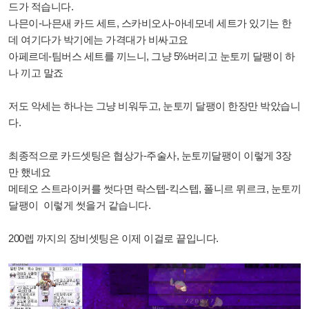
드가 적습니다.
나믄이-나믄새 카드 세트, 스카비오사-아네모네 세트가 있기는 한
데 여기다가 박기에는 가격대가 비싸고요
아페르데-팀버스 세트를 끼느니, 그냥 5%버리고 눈토끼 달팽이 하
나 끼고 말죠
저도 악세는 하나는 그냥 비워두고, 눈토끼 달팽이 한장만 박았습니
다.
최종적으로 카드셋팅은 협상가-주술사, 눈토끼달팽이 이렇게 3장
만 했네요
메테오 스트라이커를 썻다면 락스텝-킥스텝, 폴니르 뮈르크, 눈토끼
달팽이 이렇게 썻을거 같습니다.
200렙 까지의 장비셋팅은 이제 이걸로 끝입니다.