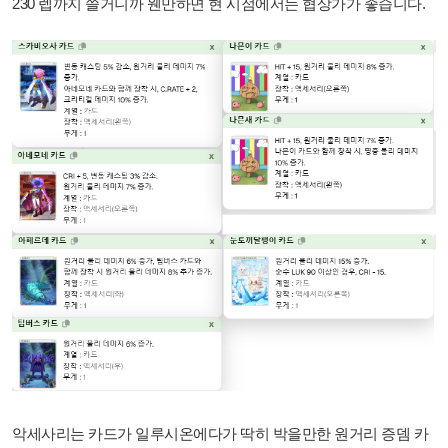
230 렙까지 쓸거니까 웬만하면 현 시점에서는 협상가가 좋습니다.
악세사리는 카드가 일루시온에다가 딱히 박을만한 원거리 증뎀 카