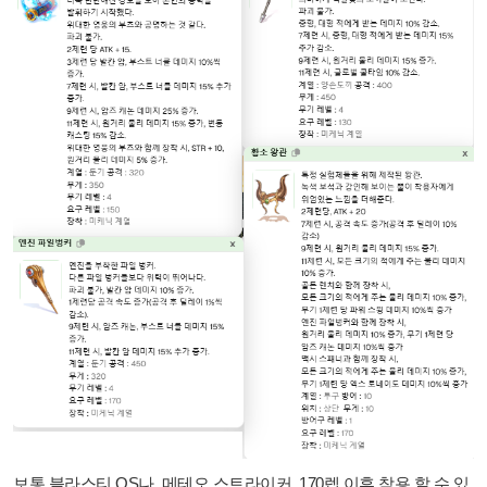
보통 블라스티 OS나, 메테오 스트라이커, 170렙 이후 착용 할 수 있