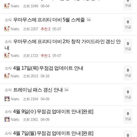
0
댓글
Narru
조회 1049
06-04
우마무스메 프리티 더비 5월 스케줄
소식
0
댓글
Narru
조회 2207
추천 2
05-07
우마무스메 프리티 더비 2차 창작 가이드라인 갱신 안
소식
0
내
댓글
Narru
조회 1723
추천 1
05-07
4월 17일(목) 무점검 업데이트 안내
소식
0
댓글
Narru
조회 2013
04-16
트레이닝 패스 갱신 안내
소식
0
댓글
Narru
조회 2164
04-09
4월 9일(수) 무점검 업데이트 안내 [완료]
소식
0
댓글
Narru
조회 1561
04-09
4월 7일(월) 무점검 업데이트 안내 [완료]
소식
0