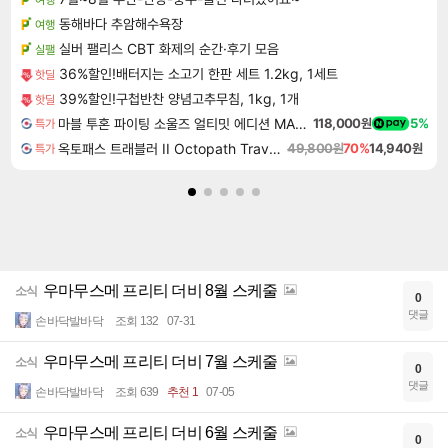
동해바다 추암해수욕장
여행
실버 팰리스 CBT 화제의 순간·후기 모음
실팰
36%할인!배터지는 소고기 한판 세트 1.2kg, 1세트
핫딜
39%할인!구첩반찬 양념고추무침, 1kg, 1개
핫딜
마블 투혼 파이팅 소울즈 얼티밋 에디션 MARVEL Tokon Fighting Souls Ultimate Edition
118,000원
5%
특가
옥토패스 트래블러 II Octopath Traveler II
49,800원
70%
14,940원
특가
우마무스메 프리티 더비 8월 스케줄
소식
0
댓글
손바닥발바닥
조회 132
07-31
우마무스메 프리티 더비 7월 스케줄
소식
0
댓글
손바닥발바닥
조회 639
추천 1
07-05
우마무스메 프리티 더비 6월 스케줄
소식
0