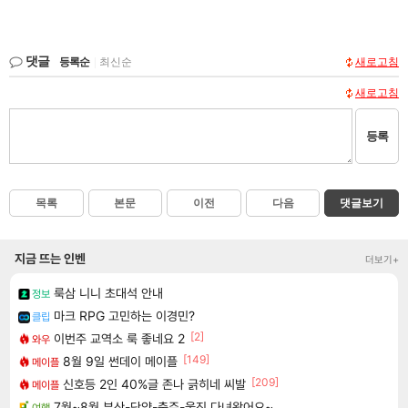
댓글
등록순
|
최신순
새로고침
새로고침
등록
목록
본문
이전
다음
댓글보기
지금 뜨는 인벤
더보기+
룩삼 니니 초대석 안내
정보
마크 RPG 고민하는 이경민?
클립
[2]
이번주 교역소 룩 좋네요 2
와우
[149]
8월 9일 썬데이 메이플
메이플
[209]
신호등 2인 40%글 존나 긁히네 씨발
메이플
7월~8월 부산-단양-충주-울진 다녀왔어요~
여행