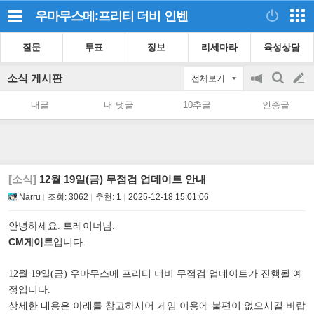
우마무스메:프리티 더비
인벤
질문
투표
정보
리세마라
육성상담
소식 게시판
전체보기
공
검
글
지
색
내글
내 댓글
10추글
인증글
on/off
쓰
기
[소식]
12월 19일(금) 무점검 업데이트 안내
Narru
조회:
3062
추천:
1
2025-12-18 15:01:06
안녕하세요. 트레이너님.
CM게이트
입니다.
12월 19일(금) 우마무스메 프리티 더비 무점검 업데이트가 진행될 예
정입니다.
상세한 내용은 아래를 참고하시어 게임 이용에 불편이 없으시길 바랍