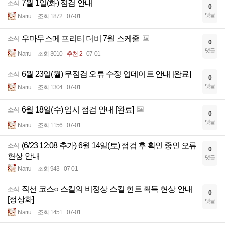
7월 1일(화) 점검 안내
소식
0
댓글
Narru
조회 1872
07-01
우마무스메 프리티 더비 7월 스케줄
소식
0
댓글
Narru
조회 3010
추천 2
07-01
6월 23일(월) 무점검 오류 수정 업데이트 안내 [완료]
소식
0
댓글
Narru
조회 1304
07-01
6월 18일(수) 임시 점검 안내 [완료]
소식
0
댓글
Narru
조회 1156
07-01
(6/23 12:08 추가) 6월 14일(토) 점검 후 확인 중인 오류
소식
0
현상 안내
댓글
Narru
조회 943
07-01
직선 코스○ 스킬의 비정상 스킬 힌트 획득 현상 안내
소식
0
[정상화]
댓글
Narru
조회 1451
07-01