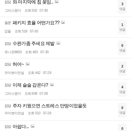
와 마지막에 침 꽂임..
잡담
3
댓글
그라스원더
조회 502
07-30
패키지 효율 어떤가요??
질문
1
댓글
앖둘
조회 518
07-30
수완가좀 주세요 제발
잡담
0
댓글
유니온8600
조회 463
07-30
허어~
잡담
2
댓글
우마뾰이전설
조회 442
07-29
이제 슬슬 감온다?
잡담
4
댓글
그라스원더
조회 608
07-28
주자 키웠으면 스트레스 만땅이었을듯
잡담
0
댓글
우마뾰이전설
조회 510
07-28
아쉽다...
잡담
0