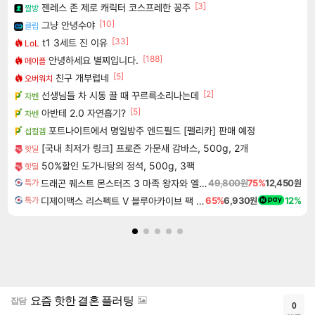
[3]
젠레스 존 제로 캐릭터 코스프레한 꽁주
짤방
[10]
그냥 안녕수야
클립
[33]
t1 3세트 진 이유
LoL
[188]
안녕하세요 별찌입니다.
메이플
[5]
친구 개부럽네
오버워치
[2]
선생님들 차 시동 끌 때 꾸르륵소리나는데
차벤
[5]
아반테 2.0 자연흡기?
차벤
포트나이트에서 명일방주 엔드필드 [펠리카] 판매 예정
섭컬겜
[국내 최저가 링크] 프로즌 가문새 감바스, 500g, 2개
핫딜
50%할인 도가니탕의 정석, 500g, 3팩
핫딜
드래곤 퀘스트 몬스터즈 3 마족 왕자와 엘프의 여행 Dragon Quest Monsters The Dark Prince
49,800원
75%
12,450원
특가
디제이맥스 리스펙트 V 블루아카이브 팩 DJMAX RESPECT V Blue Archive Pack DLC
65%
6,930원
12%
특가
요즘 핫한 결혼 플러팅
잡담
0