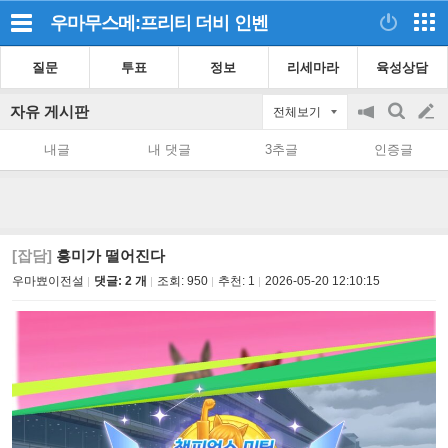
우마무스메:프리티 더비
인벤
질문
투표
정보
리세마라
육성상담
자유 게시판
전체보기
공
검
글
지
색
내글
내 댓글
3추글
인증글
on/off
쓰
기
[잡담]
흥미가 떨어진다
우마뾰이전설
댓글: 2 개
조회:
950
추천:
1
2026-05-20 12:10:15