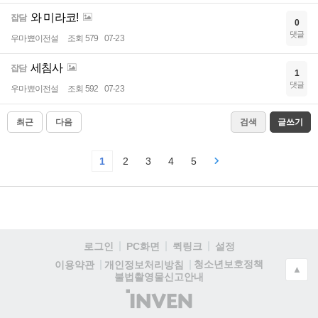
와 미라코!
잡담
0
댓글
우마뾰이전설
조회 579
07-23
세침사
잡담
1
댓글
우마뾰이전설
조회 592
07-23
최근
다음
검색
글쓰기
1
2
3
4
5
로그인
PC화면
퀵링크
설정
청소년보호정책
이용약관
개인정보처리방침
▲
불법촬영물신고안내
(주)
인