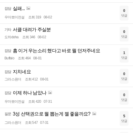
실패...
잡담
0
댓글
우마뾰이전설
조회 319
08-02
서클 대려가 주실분
기타
0
댓글
도하doha
조회 346
08-02
흠 이거 우는소리 했다고 바로 뭘 던저주네요
잡담
1
댓글
Buffalo
조회 464
08-01
지치네요
잡담
0
댓글
그라스원더
조회 412
08-01
이제 하나 남았나
잡담
0
댓글
우마뾰이전설
조회 420
07-31
3성 선택권으로 뭘 뽑는게 젤 좋을까요?
질문
5
댓글
그라스원더
조회 547
07-31