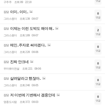
댓글
구주주
조회 89
22:18
이미.. 이미..
잡담
0
댓글
그라스원더
조회 139
08-07
이제는 이런 도박도 해야 해..
잡담
2
댓글
그라스원더
조회 189
08-07
메인..주자로 써야겠다..
잡담
0
댓글
그라스원더
조회 228
08-06
진짜 안크네
잡담
0
댓글
우마뾰이전설
조회 221
08-06
살려달라고 했잖아..
잡담
0
댓글
그라스원더
조회 246
08-05
저 이번에 기변해서 겜중인데
잡담
0
댓글
영종도사람
조회 372
08-03