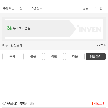
추천확인
신고
스팸신고
공유
스크랩
우마뾰이전설
메뉴
인장보기
EXP 2%
목록
본문
이전
다음
댓글쓰기
댓글
(2)
등록순
|
최신순
새로고침