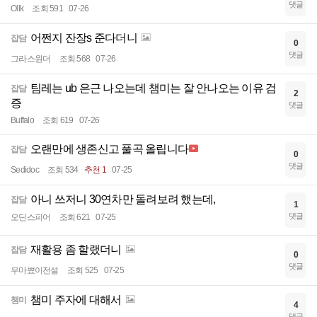
댓글
Ollk
조회 591
07-26
어쩐지 잔장s 준다더니
잡담
0
댓글
그라스원더
조회 568
07-26
팀레는 ub 은근 나오는데 챔미는 잘 안나오는 이유 검
잡담
2
증
댓글
Buffalo
조회 619
07-26
오랜만에 생존신고 풀곡 올립니다
잡담
0
댓글
Sedidoc
조회 534
추천 1
07-25
아니 쓰저니 30연차만 돌려보려 했는데,
잡담
1
댓글
오딘스피어
조회 621
07-25
재활용 좀 할랬더니
잡담
0
댓글
우마뾰이전설
조회 525
07-25
챔미 주자에 대해서
챔미
4
댓글