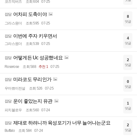
코즈믹버즈
조회 604
07-25
어차피 도축이야
잡담
8
댓글
그라스원더
조회 595
07-25
이번에 주자 키우면서
잡담
4
댓글
그라스원더
조회 539
07-25
어떻게든 Uc 성공했네요
잡담
2
댓글
Roserose
조회 588
추천 1
07-25
미라코도 무리인가
잡담
0
댓글
우마뾰이전설
조회 526
07-25
운이 좋았는지 유관
잡담
1
댓글
피치블로우
조회 560
07-24
제대로 하려니까 육성포기가 너무 늘어나는군요
잡담
2
댓글
Buffalo
조회 584
07-24