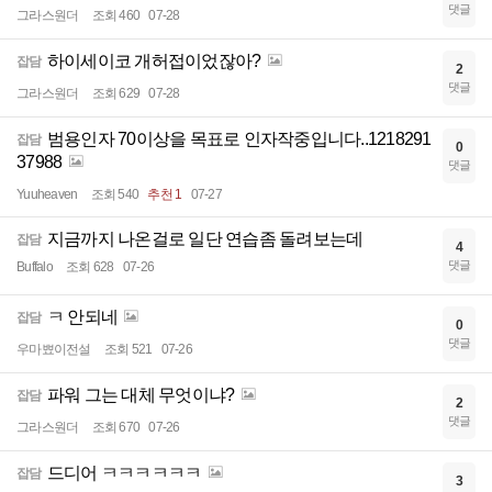
댓글
그라스원더
조회 460
07-28
하이세이코 개허접이었잖아?
잡담
2
댓글
그라스원더
조회 629
07-28
범용인자 70이상을 목표로 인자작중입니다..1218291
잡담
0
37988
댓글
Yuuheaven
조회 540
추천 1
07-27
지금까지 나온걸로 일단 연습좀 돌려보는데
잡담
4
댓글
Buffalo
조회 628
07-26
ㅋ 안되네
잡담
0
댓글
우마뾰이전설
조회 521
07-26
파워 그는 대체 무엇이냐?
잡담
2
댓글
그라스원더
조회 670
07-26
드디어 ㅋㅋㅋㅋㅋㅋ
잡담
3