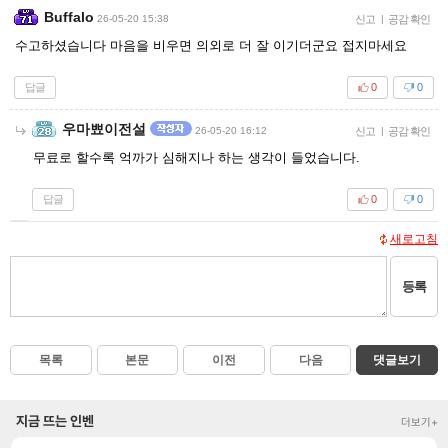
Buffalo
26-05-20 15:38
신고
|
공감 확인
수고하셨습니다 마음을 비우면 의외로 더 잘 이기더군요 접지마세요
답글
0
0
우마뾰이전설
26-05-20 16:12
신고
|
공감 확인
무료로 할수록 억까가 심해지나 하는 생각이 들었습니다.
답글
0
0
새로고침
등록
목록
본문
이전
다음
댓글보기
지금 뜨는 인벤
더보기+