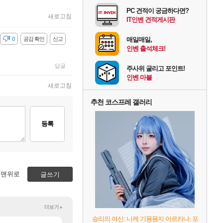
PC 견적이 궁금하다면?
새로고침
IT인벤 견적게시판
감
0
공감 확인
신고
매일매일,
인벤 출석체크!
답글
주사위 굴리고 포인트!
인벤 마블
새로고침
추천 코스프레 갤러리
등록
맨위로
글쓰기
더보기+
승리의 여신: 니케 기묭묭지 아르카나: 포