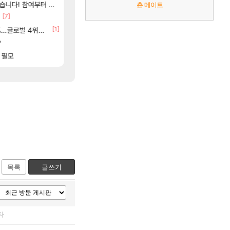
[48]
여부터 추첨까지????
ㅇㅂ)진짜 개웃기네 ㅋㅋ
아스오라 성우 정보 및 출연작 모음
아스오라
메이플
츈 메이트
[7]
[9]
라고 ????
모든 성소 위치 공략 (40개) - 귀환한 영혼
베라서버 1위길드 내 대규모 인원이탈종용 추정사
비스트
메이플
[1]
[119]
글로벌 4위로 부상
씨발 컬프프 클릭 미스낫네
아키츠 아키나 성우 정보 및 주요 필모
아스오라
메이플
[6]
[135]
?
파리바게트 본사에서 연락왔음
프롤로그 테스트를 마치고.. (feat. 리아)
리밋제로
메이플
[84]
[1]
[183
 필모
[여행_국내] 남해 독일마을
☆무료☆ 템세팅 사이트 개발자입니다
여행
메이플
목록
글쓰기
타