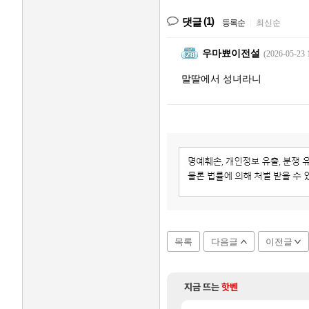
(1)
댓글
등록순
|
최신순
우마뾰이전설
(2026-05-23 
말딸에서 성녀라니
목록
다음글
이전글
지금 뜨는
핫벤