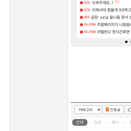
[48]
[7]
개웃기네 ㅋㅋ
우 정보 및 출연작 모음
도와주세요..!
8월 28일 넷플릭스에서
GTA6
SOL
[243]
치 공략 (40개) - 귀환한 영혼 도전과제
길드 내 대규모 인원이탈종용 추정사건
이제서야 힘들게 50찍고 
모든 바우에라 업그레이드 
비스트
SOL
[119]
 클릭 미스낫네
나 성우 정보 및 주요 필모
공장: xx님 옴니움 장서
카가미하라 하루 성우 
아스오라
와우
[135]
본사에서 연락왔음
트를 마치고.. (feat. 리아)
모든 엘리트 골렘 위치 공
주말패키지가 나왔읍
비스트
리니지M
[1]
[183]
남해 독일마을
세팅 사이트 개발자입니다
모든 요리/작물 책 획득 위치
아떨린다 한시간후면
비스트
리니지M
인증글
전체
잡담
챔미