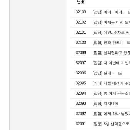
번호
32103
[잡담]
이미.. 이미..
32102
[잡담]
이제는 이런 도박
32101
[잡담]
메인..주자로 써
32100
[잡담]
진짜 안크네
32099
[잡담]
살려달라고 했잖
32097
[잡담]
저 이번에 기변
32096
[잡담]
실패...
32095
[기타]
서클 대려가 주
32094
[잡담]
흠 이거 우는소
32093
[잡담]
지치네요
32092
[잡담]
이제 하나 남았
32091
[질문]
3성 선택권으로