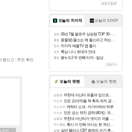
새로고침
오늘의 치지직
오늘의 SOOP
26년 7월 팔로우 상승량 TOP 30 - 월간 치지직
잡담
풍월량) 물소는 왜 물소라고 하는거야? 아! 그만 ㅋㅋ
클립
치지직 애플TV 앱 출시
정보
룩삼 니니 초대석 안내
정보
봉누도2 두 번째 티저 - 일상
클립
스팸신고
추천 확인
더보기+
오늘의 팟벤
오늘의 핫벤
무한대 아난타 유출과 앞으로의 예상 (루머)
섭컬겜
모든 요리/작물 책 획득 위치 공략 (36개) - 미식가 도전과제
비스트
캐릭터 소개 - 카가미하라 하루
아스오라
모든 성소 위치 공략 (40개) - 귀환한 영혼 도전과제
비스트
무한대 아난타가 넷이즈 어플 달력에 일정 등록
섭컬겜
혹시 이 만화 아시는 분 계신가요
애니클립
실버 팰리스 CBT 화제의 순간·후기 모음
실팰