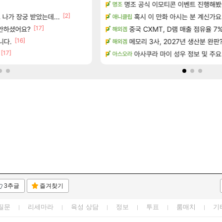
[5]
 예고편 공개 예정
명조 공식 이모티콘 이벤트 진행해봤습니다! 참
대충 연구소요약
명조
검은사막
[2]
나가 장궁 받았는데...
아이템 획득 위치 공략 (89개)
혹시 이 만화 아시는 분 계신가요
풍풍풍 군왕주차가 씹이득 가성비
애니클립
검은사막
[17]
[19]
 안하셨어요?
정보 및 주요 필모
02년생 헬스녀 레깅스핏 ㄷㄷ
중국 CXMT, D램 매출 점유율 7%…
해외겜
FCO
[16]
략 (30개) - 방랑 결투가
니다.
메모리 3사, 2027년 생산분 완판
이유나 2D 일러스트 올라왔었네
해외겜
오버워치
[17]
 공략 (36개) - 미식가 도전과제
현재 나무위키 실검 1위인 김규원
아사쿠라 마이 성우 정보 및 주요
아스오라
메이플
3추글
즐겨찾기
질문
리세마라
육성 상담
정보
투표
룸매치
기