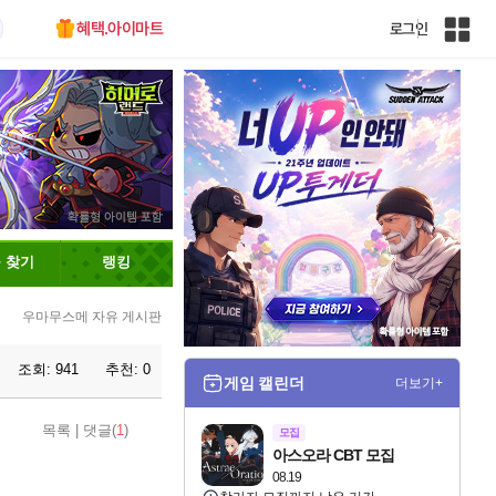
혜택.아이마트
로그인
인
벤
전
체
사
이
트
맵
 찾기
랭킹
우마무스메 자유 게시판
조회:
941
추천:
0
게임 캘린더
더보기+
목록
|
댓글(
1
)
모집
아스오라 CBT 모집
08.19