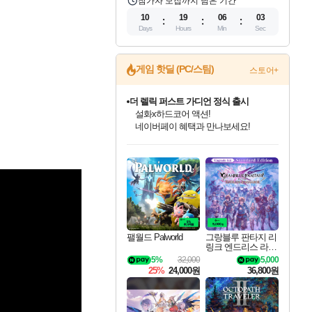
참가자 모집까지 남은 기간
10
19
06
01
Days
Hours
Min
Sec
게임 핫딜 (PC/스팀)
스토어+
더 렐릭 퍼스트 가디언 정식 출시
설화x하드코어 액션!
네이버페이 혜택과 만나보세요!
인벤게임즈 8월 특별 할인!
드래곤소드: 어웨이크닝 입점!
문명 7 특별 할인!
마블 투혼 파이팅 소울즈 정식출시!
귀무자: 검의 길 예약 판매 중!
비스트 오브 리인카네이션 정식 출시!
커세어 코브 출시 기념 할인!
베데스다 40주년 기념 할인 중!
캡콤 프렌차이즈 할인 진행 중!
캡콤 일부 상품 상시 할인
스타워즈 은하계 레이서
로블록스 기프트 카드 공식 입점
인기 퍼블리셔 모음!
스팀으로 만나는 드래곤소드!
조선&고려 DLC 출시 예정
마블 히어로 총 출동&화려한 격투!
10% 할인과
게임프릭 신작 IP
해적'섬'을 발전시키자!
베데스다의 명작들을
몬헌, 바하 등 인기 IP를
몬헌 와일즈 & 드래곤즈 도그마2
인벤게임즈에서 10% 추가 적립
Robux를 가장 안전하고
최대 90% 할인가를 만나보세요!
네이버혜택과 함께 만나보세요!
50%할인&추가 적립까지!
네이버 포인트 혜택까지!
이니&베니 혜택까지!
네이버 혜택가와 함께 예약하세요!
할인&네이버혜택으로 만나보세요!
40주년 프로모션으로 만나보세요!
할인가에 만나보세요!
일부 에디션 상시 할인!
혜택으로 예약 판매 중
편안하게 충전하세요
팰월드 Palworld
그랑블루 판타지 리
링크 엔드리스 라그
나로크 업그레이드
5%
32,000
5,000
킷 Granblue Fantasy
25%
24,000원
36,800원
Relink Endless Ragn
arok Upgrade Kit DL
C