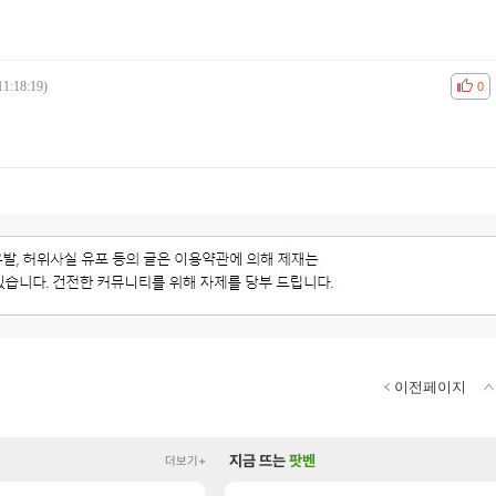
11:18:19)
공감
비공
0
이전페이지
지금 뜨는
팟벤
더보기+