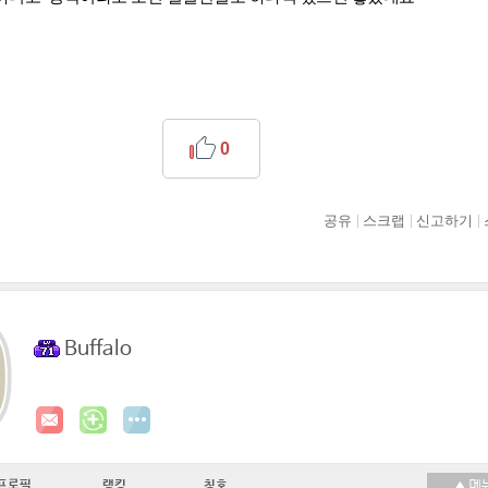
0
공유
스크랩
신고하기
Buffalo
프로필
랭킹
칭호