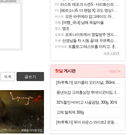
라스트 에포크 시즌5 - 서리화신의 분노 티저
PV
[페르소나5: 더 팬텀 X] 괴도 영상 l 타카마키 안·댄싱 스타
PV
모든 바우에라 업그레이드 아이템 획득 위치 공략 (89개)
비스트
[여행_국내] 남해 독일마을
여행
명조
명조
포트나이트에서 명일방주 엔드필드 [펠리카] 판매 예정
섭컬겜
선생님들 차 시동 끌 때 꾸르륵소리나는데
차벤
프롤로그 테스트를 마치고.. (feat. 리아)
리밋제로
새로고침
핫딜
게시판
더보기+
목록
글쓰기
[하루특가] 코카콜라 오리지널, 350ml, 24개
풍년보감 고려홍삼정 투데이굿타임, 15g, 100포 + 쇼핑백, 1개, 1세트
31%할인>비비고 사골곰탕, 300g, 30개
고체 탈취제 300g
[하루특가] 푸마 파운스 라이트2 운동화 313496