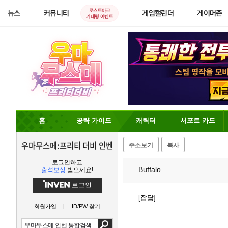
로스트아크
뉴스
커뮤니티
게임캘린더
게이머존
기대평 이벤트
홈
공략 가이드
캐릭터
서포트 카드
우마무스메:프리티 더비 인벤
주소보기
복사
로그인하고
Buffalo
출석보상
받으세요!
로그인
[잡담]
회원가입
ID/PW 찾기