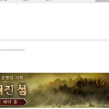
board/uma/5850/31845