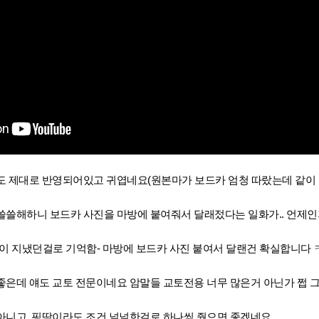
도 제대로 반영되어있고 귀엽네요(원본마가 보드카 엄청 따랐는데 같이
쓸쓸해하니 보드카 사진을 마방에 붙여줘서 달래젔다는 일화가.. 언제
이 지냈던걸로 기억함- 마방에 보드카 사진 붙여서 달랜건 확실합니다 ㅋ
좋은데 얘도 교토 전문이네요 암말들 교토전용 너무 많은거 아닌가 쩝 
아니고 핑딱이라도 조건 널널한걸로 하나씩 줬으면 좋겠네요