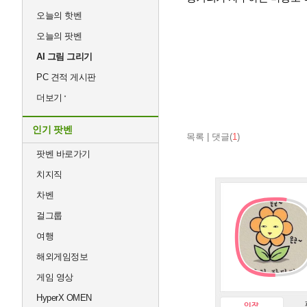
오늘의 핫벤
오늘의 팟벤
AI 그림 그리기
PC 견적 게시판
더보기
인기 팟벤
목록
|
댓글(
1
)
팟벤 바로가기
치지직
차벤
걸그룹
여행
해외게임정보
게임 영상
HyperX OMEN
인장