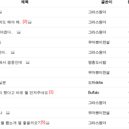
제목
글쓴이
그라스원더
[2]
도 해야 해..
그라스원더
야겠다..
그라스원더
우마뾰이전설
아..
그라스원더
해서 겜중인데
영종도사람
우마뾰이전설
실분
도하doha
[1]
리 했다고 바로 뭘 던저주네요
Buffalo
그라스원더
나
우마뾰이전설
[5]
 뭘 뽑는게 젤 좋을까요?
그라스원더