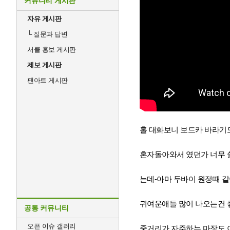
커뮤니티 게시판
자유 게시판
└
질문과 답변
서클 홍보 게시판
제보 게시판
팬아트 게시판
홀 대화보니 보드카 바라기
혼자돌아와서 였던가 너무 
는데-아마 두바이 원정때 같
귀여운애들 많이 나오는건 
공통 커뮤니티
오픈 이슈 갤러리
중거리가 자주하는 마장도 