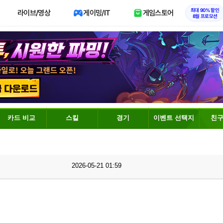
최대 90% 할인
라이브/영상
게이밍/IT
게임스토어
8월 프로모션
카드 비교
스킬
경기
이벤트 선택지
친구
2026-05-21 01:59