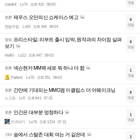
댓글
Llawliet
Lv.74
조회 410
08-05
제우스 오만의신 쇼케이스 예고
토론
0
댓글
한컵두컵
Lv.63
조회 349
08-04
프리스타일: 리부트 출시 임박, 원작과의 차이점 살펴
정보
0
보기
댓글
Half라
Lv.22
조회 447
08-03
넥슨현카 MM팩 새로 뭐 하나 더 함
토론
1
댓글
Parkerz
Lv.70
조회 551
08-03
간만에 기대되는 MMO겜 이클립스 더 어웨이크닝
토론
0
댓글
느그읏
Lv.5
조회 641
07-31
인간은 대부분 멍청하다
토론
1
댓글
카즈라기
Lv.78
조회 1234
07-31
숲에서 스탈존 대회 여는 거 같은데
기타
1