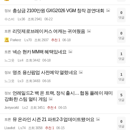
총상금 2100만원 GXG2026 VGM 창작 경연대회
정보
0
댓글
수스비
Lv.36
조회 2941
06-22
리밋제로브레이커스 여캐는 귀여웠음
토론
0
댓글
Parkerz
Lv.70
조회 2937
추천 1
06-18
넥슨 현카 MM팩 혜택있네요
토론
1
댓글
느그읏
Lv.4
조회 3442
06-18
명조 용산팝업 사전예약 열렸네요
정보
1
댓글
느그읏
Lv.3
조회 3483
06-16
언레일드2: 백 온 트랙, 정식 출시… 협동 플레이 재미
정보
5
강화한 스팀 멀티 게임
댓글
Jerryworld
Lv.2
조회 3451
추천 4
06-15
뮤 온라인 시즌 21 파트2-3 업데이트됐어요
토론
0
댓글
Llawliet
Lv.74
조회 3058
추천 1
06-15