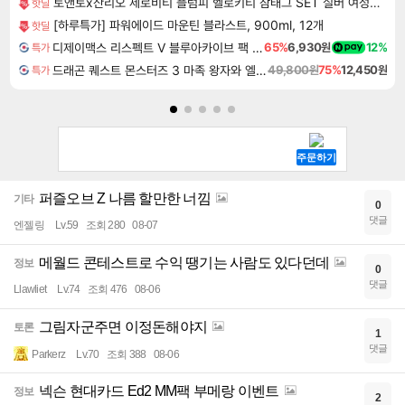
토앤토x산리오 제로비티 플럼피 헬로키티 참태그 SET 실버 여성용 쪼리
핫딜
[하루특가] 파워에이드 마운틴 블라스트, 900ml, 12개
핫딜
디제이맥스 리스펙트 V 블루아카이브 팩 DJMAX RESPECT V Blue Archive Pack DLC
65%
6,930원
12%
특가
드래곤 퀘스트 몬스터즈 3 마족 왕자와 엘프의 여행 Dragon Quest Monsters The Dark Prince
49,800원
75%
12,450원
특가
퍼즐오브 Z 나름 할만한 너낌
기타
0
댓글
엔젤링
Lv.59
조회 280
08-07
메월드 콘테스트로 수익 땡기는 사람도 있다던데
정보
0
댓글
Llawliet
Lv.74
조회 476
08-06
그림자군주면 이정돈해야지
토론
1
댓글
Parkerz
Lv.70
조회 388
08-06
넥슨 현대카드 Ed2 MM팩 부메랑 이벤트
정보
2