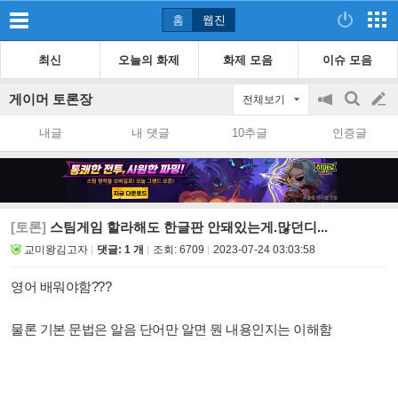
홈
웹진
최신
오늘의 화제
화제 모음
이슈 모음
게이머 토론장
전체보기
공
검
글
지
색
내글
내 댓글
10추글
인증글
on/off
쓰
기
[토론]
스팀게임 할라해도 한글판 안돼있는게.많던디...
교미왕김고자
댓글: 1 개
조회:
6709
2023-07-24 03:03:58
영어 배워야함???
물론 기본 문법은 알음 단어만 알면 뭔 내용인지는 이해함