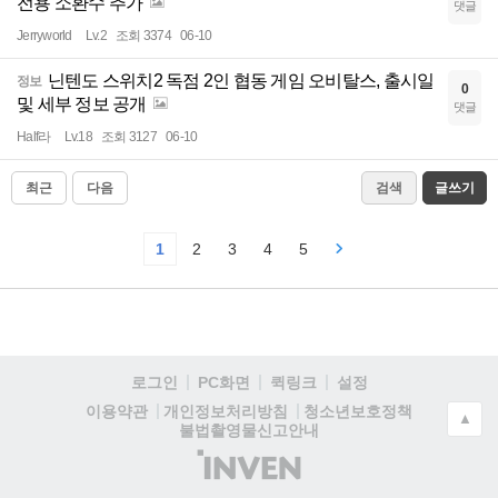
전용 소환수 추가
댓글
Jerryworld
Lv.2
조회 3374
06-10
닌텐도 스위치2 독점 2인 협동 게임 오비탈스, 출시일
정보
0
및 세부 정보 공개
댓글
Half라
Lv.18
조회 3127
06-10
최근
다음
검색
글쓰기
1
2
3
4
5
로그인
PC화면
퀵링크
설정
청소년보호정책
이용약관
개인정보처리방침
▲
불법촬영물신고안내
(주)
인