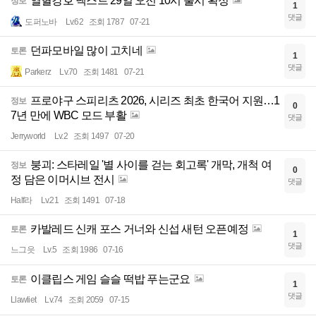
열혈강호 넥스트 29일 오전 10시 출시 확정
정보
1
댓글
도퍼노바
Lv.62
조회 1787
07-21
던파모바일 많이 고치네
토론
1
댓글
Parkerz
Lv.70
조회 1481
07-21
프로야구 스피리츠 2026, 시리즈 최초 한국어 지원…1
정보
0
7년 만에 WBC 모드 부활
댓글
Jerryworld
Lv.2
조회 1497
07-20
붕괴: 스타레일 '별 사이를 걷는 회고록' 개막, 개척 여
정보
0
정 담은 이머시브 전시
댓글
Half라
Lv.21
조회 1491
07-18
카발레드 신캐 포스 거너와 신섭 새턴 오픈예정
토론
1
댓글
느그읏
Lv.5
조회 1986
07-16
이클립스 게임 슬슬 떡밥 푸는군요
토론
1
댓글
Llawliet
Lv.74
조회 2059
07-15