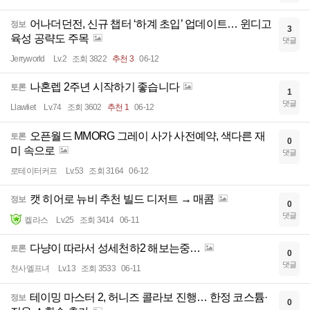
어나더던전, 신규 챕터 ‘하계 초입’ 업데이트… 윈디고
정보
3
육성 공략도 주목
댓글
Jerryworld
Lv.2
조회 3822
추천 3
06-12
나혼렙 2주년 시작하기 좋습니다
토론
1
댓글
Llawliet
Lv.74
조회 3602
추천 1
06-12
오픈월드 MMORG 그레이 사가 사전예약, 색다른 재
토론
0
미 속으로
댓글
로테이터커프
Lv.53
조회 3164
06-12
캣 히어로 뉴비 추천 빌드 디저트 → 매콤
정보
0
댓글
켈라스
Lv.25
조회 3414
06-11
다냥이 따라서 성세천하2 해보는중…
토론
0
댓글
천사엘프녀
Lv.13
조회 3533
06-11
테이밍 마스터 2, 허니즈 콜라보 진행… 한정 코스튬·
정보
0