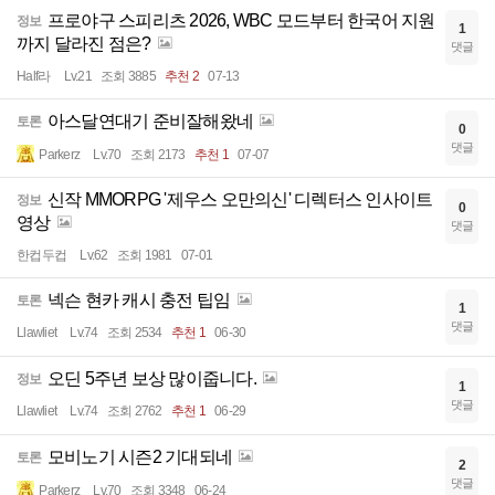
프로야구 스피리츠 2026, WBC 모드부터 한국어 지원
정보
1
까지 달라진 점은?
댓글
Half라
Lv.21
조회 3885
추천 2
07-13
아스달연대기 준비잘해왔네
토론
0
댓글
Parkerz
Lv.70
조회 2173
추천 1
07-07
신작 MMORPG '제우스 오만의신' 디렉터스 인사이트
정보
0
영상
댓글
한컵두컵
Lv.62
조회 1981
07-01
넥슨 현카 캐시 충전 팁임
토론
1
댓글
Llawliet
Lv.74
조회 2534
추천 1
06-30
오딘 5주년 보상 많이줍니다.
정보
1
댓글
Llawliet
Lv.74
조회 2762
추천 1
06-29
모비노기 시즌2 기대되네
토론
2
댓글
Parkerz
Lv.70
조회 3348
06-24