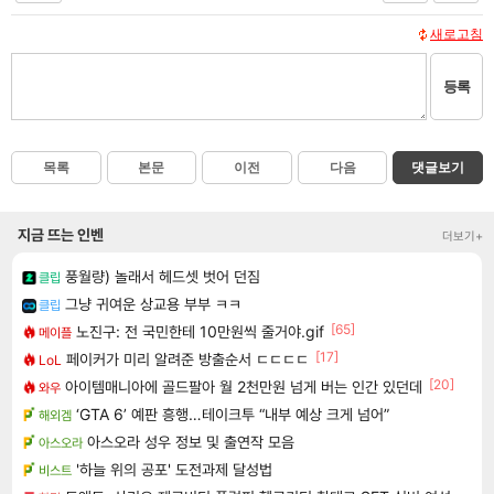
새로고침
등록
목록
본문
이전
다음
댓글보기
지금 뜨는 인벤
더보기+
풍월량) 놀래서 헤드셋 벗어 던짐
클립
그냥 귀여운 상교용 부부 ㅋㅋ
클립
[65]
노진구: 전 국민한테 10만원씩 줄거야.gif
메이플
[17]
페이커가 미리 알려준 방출순서 ㄷㄷㄷㄷ
LoL
[20]
아이템매니아에 골드팔아 월 2천만원 넘게 버는 인간 있던데
와우
‘GTA 6’ 예판 흥행…테이크투 “내부 예상 크게 넘어”
해외겜
아스오라 성우 정보 및 출연작 모음
아스오라
'하늘 위의 공포' 도전과제 달성법
비스트