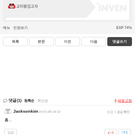
교미왕김고자
메뉴
인장보기
EXP 74%
목록
본문
이전
다음
댓글쓰기
댓글
(1)
등록순
|
최신순
새로고침
Jacksonkim
24-01-08 16:12
신고
|
공감 확인
흠...
답글
0
0