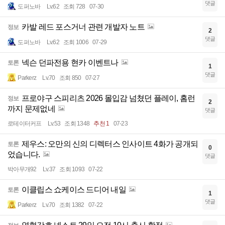
댓글
도퍼노바
Lv.62
조회 728
07-30
카발 레드 포스거너 관련 개발자 노트
정보
2
댓글
도퍼노바
Lv.62
조회 1006
07-29
넥슨 던파전용 현카 이벤트나
토론
1
댓글
Parkerz
Lv.70
조회 850
07-27
프로야구 스피리츠 2026 몰입감 넘쳤던 플레이, 홈런
정보
2
까지 문제없네
댓글
로테이터커프
Lv.53
조회 1348
추천 1
07-23
제우스: 오만의 신의 디렉터스 인사이트 4화가 공개되
토론
0
었습니다.
댓글
박아무개92
Lv.37
조회 1093
07-22
이클립스 쇼케이스 드디어 내일
토론
1
댓글
Parkerz
Lv.70
조회 1382
07-22