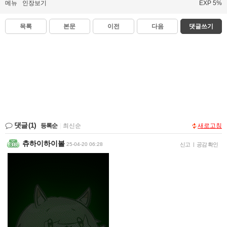
메뉴
인장보기
EXP 5%
목록
본문
이전
다음
댓글쓰기
댓글
(1)
등록순
|
최신순
새로고침
츄하이하이볼
25-04-20 06:28
신고
|
공감 확인