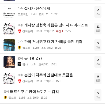
설사가 된장에게
이슈
2
댓글
고도비만
Lv.91
조회 525
15:22
개사랑 강형욱이 뽑은 강아지 티어리스트.
계층
11
댓글
전자팔찌
Lv.93
조회 632
추천 1
15:22
한국 건너뛰고 대만 간 태풍 돌핀 위력
이슈
5
댓글
풀소유
Lv.86
조회 1032
15:21
유나 (ITZY)
연예
2
댓글
입사
Lv.94
조회 391
15:21
본인이 차주라면 절대로 못참음.
계층
9
댓글
전자팔찌
Lv.93
조회 881
15:19
배드신후 손안에 느껴지는 감각
유머
5
댓글
풀소유
Lv.86
조회 1040
15:19