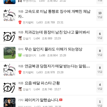
댓글
부엔까미노
Lv.87
조회 582
15:32
고속도로 미납 통행료 징수에 개빡친 체납
계층
13
자..
댓글
전자팔찌
Lv.93
조회 769
15:31
치과갔는데 원장이 남친 있냐고 물어봐서
계층
6
댓글
강슬기
Lv.94
조회 869
15:29
무슨 말인지 몰라도 이해가 되는영상
유머
8
댓글
너빨갱이지
Lv.86
조회 664
15:28
연금복권 당첨자가 매달 받는다는 알림.....
계층
8
댓글
전자팔찌
Lv.93
조회 978
15:28
요즘 배달 파스타 근황
계층
4
댓글
강슬기
Lv.94
조회 746
15:27
페이커가 말했습니다.
기타
1
댓글