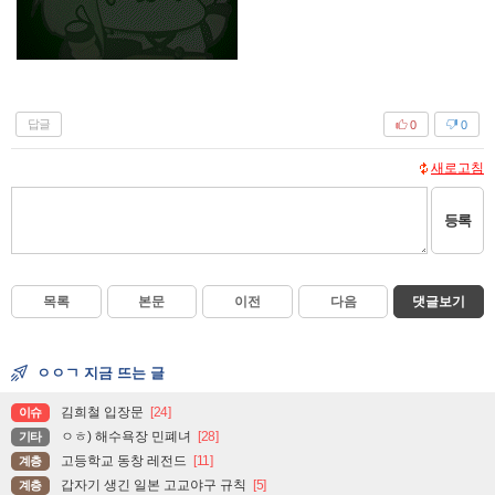
답글
0
0
새로고침
등록
목록
본문
이전
다음
댓글보기
ㅇㅇㄱ 지금 뜨는 글
김희철 입장문
[24]
이슈
ㅇㅎ) 해수욕장 민폐녀
[28]
기타
고등학교 동창 레전드
[11]
계층
갑자기 생긴 일본 고교야구 규칙
[5]
계층