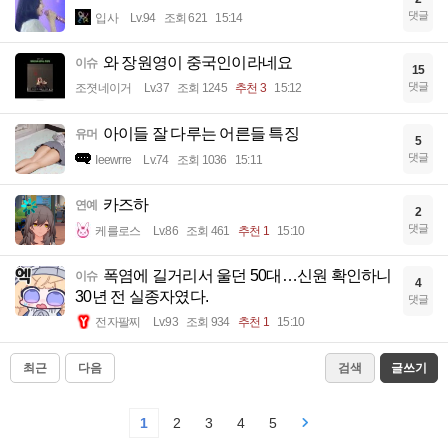
댓글
입사
Lv.94
조회 621
15:14
와 장원영이 중국인이라네요
이슈
15
댓글
조졋네이거
Lv.37
조회 1245
추천 3
15:12
아이들 잘 다루는 어른들 특징
유머
5
댓글
Ieewrre
Lv.74
조회 1036
15:11
카즈하
연예
2
댓글
케를로스
Lv.86
조회 461
추천 1
15:10
폭염에 길거리서 울던 50대…신원 확인하니
이슈
4
30년 전 실종자였다.
댓글
전자팔찌
Lv.93
조회 934
추천 1
15:10
최근
다음
검색
글쓰기
1
2
3
4
5