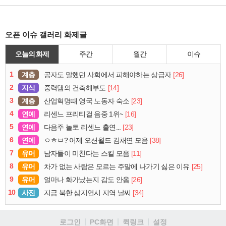
오픈 이슈 갤러리 화제글
오늘의 화제
주간
월간
이슈
1
계층
[26]
공자도 말했던 사회에서 피해야하는 상급자
2
지식
[14]
중력댐의 건축해부도
3
계층
[23]
산업혁명때 영국 노동자 숙소
4
연예
[16]
리센느 프리티걸 음중 1위~
5
연예
[23]
다음주 놀토 리센느 출연...
6
연예
[38]
ㅇㅎㅂ? 어제 오션월드 김채연 모음
7
유머
[11]
남자들이 미친다는 스킬 모음
8
유머
[25]
차가 없는 사람은 모르는 주말에 나가기 싫은 이유
9
유머
[26]
얼마나 화가났는지 감도 안옴
10
사진
[34]
지금 북한 삼지연시 지역 날씨
로그인
PC화면
퀵링크
설정