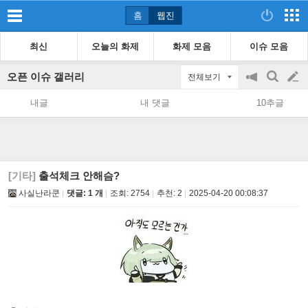
홈
웹진
최신
오늘의 화제
화제 모음
이슈 모음
오픈 이슈 갤러리
전체보기
공
검
글
지
색
내글
내 댓글
10추글
on/off
쓰
기
[기타]
출석체크 안해슴?
사실난라쿤
댓글: 1 개
조회:
2754
추천:
2
2025-04-20 00:08:37