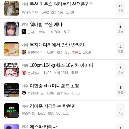
무선 마우스 여러분의 선택은?
기타
12
댓글
특대형피자
Lv.62
조회 562
15:19
워터밤 부산 예나
연예
2
댓글
입사
Lv.94
조회 700
15:17
무지개다리에서 만난 반려견
기타
4
댓글
휴면아이디
Lv.84
조회 728
추천 1
15:16
180cm 124kg 헬스 18년차 아버님.
계층
7
댓글
전자팔찌
Lv.93
조회 1334
15:15
이현중 nba 미니캠프 초청
계층
1
댓글
부엔까미노
Lv.87
조회 527
15:15
김어준 저격하는 탁현민
이슈
3
댓글
원스타조
Lv.75
조회 786
15:14
에스파 카리나
연예
2