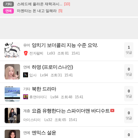
스레드에 올라온 재력과시...
[10]
기타
마젠타는 돈 내고 일해라
[5]
연예
양치기 보더콜리 지능 수준 요약.
유머
1
댓글
전자팔찌
Lv.93
조회 81
15:41
하영 (프로미스나인)
연예
0
댓글
입사
Lv.94
조회 31
15:41
북한 드라마
기타
0
댓글
휴면아이디
Lv.84
조회 48
15:41
요즘 유행한다는 스파이더맨 바디수트
계층
0
댓글
아이스티이
Lv.32
조회 65
15:41
엔믹스 설윤
연예
0