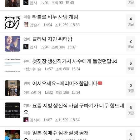
댓글
입사
Lv.94
조회 93
15:40
타블로 비누 사탕 게임
계층
4
댓글
강슬기
Lv.94
조회 259
15:38
클라씨 지민 워터밤
연예
2
댓글
입사
Lv.94
조회 304
15:37
첫짓장 생산직가서 사수에게 들었던말.txt
유머
6
댓글
백합에이슬
Lv.57
조회 608
15:34
어서오세요~ 메리미조합입니다
연예
0
댓글
아이스티이
Lv.32
조회 198
15:34
요즘 지방 생산직 사람 구하기가 너무 힘드네
기타
6
요
댓글
옆사마
Lv.87
조회 599
15:34
일본 성매수 심판 실명 공개
계층
5