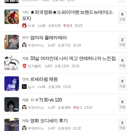
아이스티이
Lv.32
조회 340
15:25
★외국영화★스파이더맨:브랜드뉴데이(스
기타
6
포X)
댓글
리뷰
Lv.86
조회 520
추천 3
15:25
엄마의 몰래카메라
유머
2
댓글
부엔까미노
Lv.87
조회 732
15:24
33살 여자인데 나이 먹고 연애하니까 느낀점.
계층
9
댓글
전자팔찌
Lv.93
조회 1104
15:24
르세라핌 채원
연예
0
댓글
입사
Lv.94
조회 350
15:23
ㅇㅎ?) 30 vs 120
계층
0
댓글
부엔까미노
Lv.87
조회 888
추천 1
15:23
영화 오디세이 후기
계층
2
댓글
부엔까미노
Lv.87
조회 620
15:22