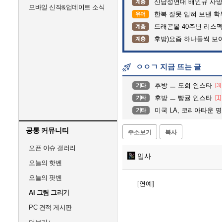
신남성연대 배인규 사망
계층
모바일 신작&업데이트 소식
한복 잘못 입혀 보낸 
유머
드래곤볼 40주년 리스
계층
후방)요즘 하나둘씩 보
계층
ㅇㅇㄱ 지금 뜨는 글
후방 ㅡ 도희 인스타
[3]
기타
후방 ㅡ 빵귤 인스타
[1]
기타
미국 LA, 코리아타운 명동
기타
공통 커뮤니티
주소보기
복사
오픈 이슈 갤러리
입사
오늘의 핫벤
오늘의 팟벤
[연예]
AI 그림 그리기
PC 견적 게시판