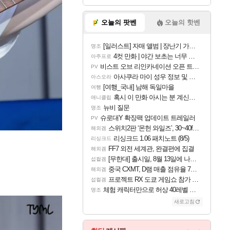
오늘의 팟벤
오늘의 핫벤
[일러스트] 자매 앨범 | 장난기 가득한 오후의 공원 (리메이크판)
명조
4컷 만화 | 야간 보초는 너무 힘들어
아주프로
비스트 오브 리인카네이션 오픈 트레일러
PV
아사쿠라 마이 성우 정보 및 주요 필모
아스오라
[여행_국내] 남해 독일마을
여행
혹시 이 만화 아시는 분 계신가요
애니클립
뉴비 질문
명조
슈로대Y 확장팩 업데이트 트레일러
PV
스위치2판 ‘몬헌 와일즈’, 30~40fps 목표 추정
해외겜
리싱크드 1.06 패치노트 (8/5)
리싱크드
FF7 외전 세계관, 완결편에 집결
해외겜
[무한대] 출시일, 8월 13일에 나오나
섭컬겜
중국 CXMT, D램 매출 점유율 7%…글로벌 4위로 부상
해외겜
프로젝트 RX 도쿄 게임쇼 참가 결정
섭컬겜
체험 캐릭터만으로 허상 40레벨 하이와티아 5분 컷!｜에이메스·린네·모니에 명함
명조
새로고침