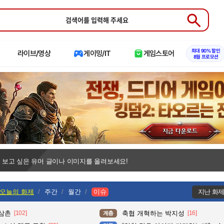
Submit
최대 90% 할인
라이브/영상
게이밍/IT
게임스토어
8월 프로모션
 보고 싶은 유머 글이나 이미지를 올려보세요!
오늘의 화제
주간
월간
이슈
지난 화
 삼촌
[102]
축협 개혁하는 박지성
[16]
계층