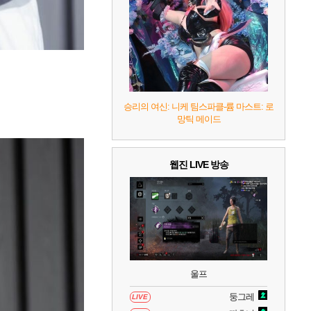
8
헤일로: 캠페인 이볼브드
2
9
캡틴 츠바사 2 월드 파이터즈
10
레고 배트맨: 레거시 오브 더 다크 나이트
승리의 여신: 니케 팀스파클-륨 마스트: 로
망틱 메이드
웹진 LIVE 방송
울프
둥그레
LIVE