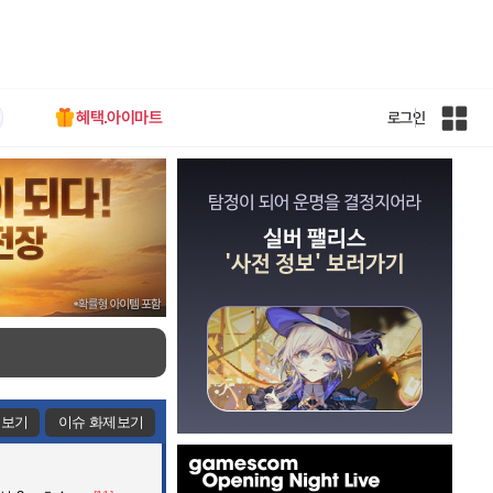
혜택.아이마트
로그인
인
벤
전
체
사
이
트
맵
제보기
이슈 화제보기
인
벤
배