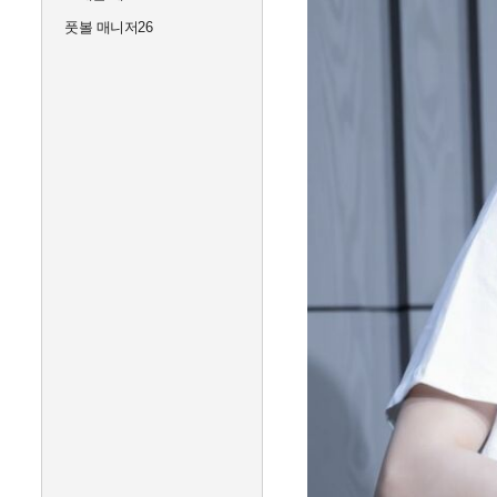
풋볼 매니저26