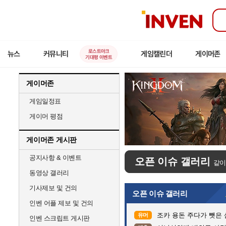
인
벤
로스트아크
뉴스
커뮤니티
게임캘린더
게이머존
기대평 이벤트
게이머존
게임일정표
게이머 평점
게이머존 게시판
공지사항 & 이벤트
오픈 이슈 갤러리
같이
동영상 갤러리
기사제보 및 건의
오픈 이슈 갤러리
인벤 어플 제보 및 건의
조카 용돈 주다가 뺏은
유머
인벤 스크립트 게시판