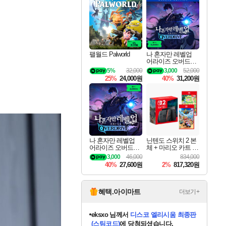
최대 90% 할인가를 만나보세요!
네이버혜택과 함께 만나보세요!
50%할인&추가 적립까지!
이니&베니 혜택까지!
할인&네이버혜택으로 만나보세요!
네이버페이 혜택과 만나보세요!
40주년 프로모션으로 만나보세요!
네이버 포인트 혜택까지!
할인가에 만나보세요!
일부 에디션 상시 할인!
혜택으로 예약 판매 중
편안하게 충전하세요
팰월드 Palworld
나 혼자만 레벨업
어라이즈 오버드라
이브 디럭스 에디션
5%
32,000
3,000
52,000
Solo Leveling Arise
25%
24,000원
40%
31,200원
Overdrive Deluxe Edi
tion
나 혼자만 레벨업
닌텐도 스위치 2 본
어라이즈 오버드라
체 + 마리오 카트 월
이브 Solo Leveling A
드 + 포켓몬 포코피
3,000
46,000
834,000
rise
아 번들
40%
27,600원
2%
817,320원
혜택.아이마트
더보기+
칠부
님께서
네이버페이 1만원
교환권
에 당첨되셨습니다.