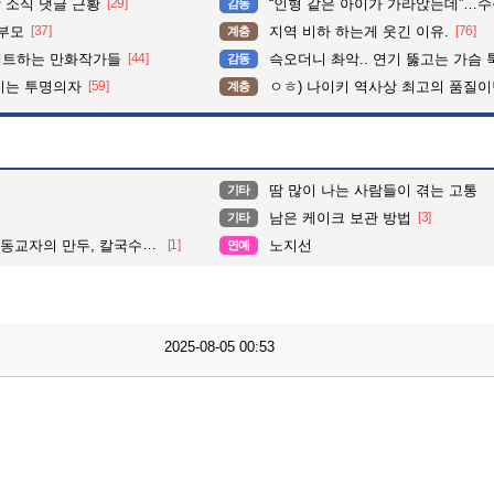
 소식 댓글 근황
[29]
“인형 같은 아이가 가라앉는데”…수심 3m 호수 뛰
감동
학부모
[37]
지역 비하 하는게 웃긴 이유.
[76]
계층
펙트하는 만화작가들
[44]
슥오더니 촤악.. 연기 뚫고는 가슴 툭툭.. 지나가
감동
이는 투명의자
[59]
ㅇㅎ) 나이키 역사상 최고의 품질이
계층
땀 많이 나는 사람들이 겪는 고통
기타
남은 케이크 보관 방법
[3]
기타
교자의 만두, 칼국수, 콩국수
[1]
노지선
연예
2025-08-05 00:53