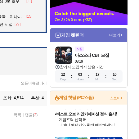
어든 60대 의인
[11]
너
던 아재의 정체
[15]
던 시절
[29]
게임 캘린더
더보기+
모집
아스오라 CBT 모집
08.19
참가자 모집까지 남은 기간
12
03
17
08
Days
Hours
Min
Sec
오픈이슈갤러리
게임 핫딜 (PC/스팀)
조회:
4,514
추천:
4
스토어+
비스트 오브 리인카네이션 정식 출시!
목록
|
댓글(
2
)
게임프릭 신작 IP
네이버 혜택가와 함께 예약하세요!
인벤게임즈 8월 특별 할인!
드래곤소드: 어웨이크닝 입점!
문명 7 특별 할인!
귀무자: 검의 길 예약 판매 중!
커세어 코브 출시 기념 할인!
더 렐릭 퍼스트 가디언 정식 출시
베데스다 40주년 기념 할인 중!
마블 투혼 파이팅 소울즈 예약 판매 중!
캡콤 프렌차이즈 할인 진행 중!
캡콤 일부 상품 상시 할인
스타워즈 은하계 레이서
로블록스 기프트 카드 공식 입점
인기 퍼블리셔 모음!
스팀으로 만나는 드래곤소드!
조선&고려 DLC 출시 예정
10% 할인과
해적'섬'을 발전시키자!
설화x하드코어 액션!
베데스다의 명작들을
마블 히어로 총 출동&화려한 격투!
몬헌, 바하 등 인기 IP를
몬헌 와일즈 & 드래곤즈 도그마2
인벤게임즈에서 10% 추가 적립
Robux를 가장 안전하고