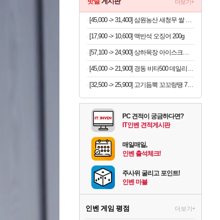
핫딜
게시판
더보기+
[45,000 -> 31,400] 삼원농산 새청무 쌀 상등급 10kg
[17,900 -> 10,600] 맥반석 오징어 200g
[57,100 -> 24,900] 상하목장 아이스크림 8개 (초코+프로즌그릭요거트+바이오요거트파르페)
[45,000 -> 21,900] 경동 비타500 데일리스틱 180포
[32,500 -> 25,900] 고기듬뿍 꼬꼬랑땡 700g x 3개
PC 견적이 궁금하다면?
IT인벤 견적게시판
매일매일,
인벤 출석체크!
주사위 굴리고 포인트!
인벤 마블
인벤 게임 평점
더보기+