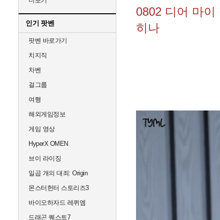
더보기
0802 디어 마
인기 팟벤
히나
팟벤 바로가기
치지직
차벤
걸그룹
여행
해외게임정보
게임 영상
HyperX OMEN
브이 라이징
일곱 개의 대죄: Origin
몬스터헌터 스토리즈3
바이오하자드 레퀴엠
드래곤 퀘스트7