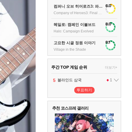
6.0
컴퍼니 오브 히어로즈3: 파이널 스탠드
Company of Heroes3: Final stand
8.0
헤일로: 캠페인 이볼브드
Halo: Campaign Evolved
8.1
고요한 시골 정원 이야기
Village in the Shade
주간 TOP 게임 순위
더보기+
1
2
3
4
5
팰월드
프로야구스피리츠2026
드래곤소드 : 어웨이크닝
블라인드 삼국
어쌔신 크리드: 블랙 플래그 리싱크드
1
2
2
1
투표하기
6
그랑블루 판타지 리링크 - 엔드리스 라그나로크
1
추천 코스프레 갤러리
7
리듬 천국 미라클 스타즈
2