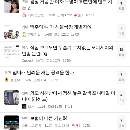
캠핑 처음 간 여자 두명이 10분만에 텐트 치
유머
7
는 법
댓글
파아랑망토
Lv.68
조회 1752
추천 1
18:00
빽주의) 내가 해물쌈장 개발자여!
기타
3
댓글
큐땁이알
Lv.88
조회 1212
18:00
직접 보고오면 우습기 그지없는 오디세이의
이슈
15
인종 논란.jpg
댓글
Dusked
Lv.71
조회 1278
17:59
입마개 안씌운 개는 공격을 한다
유머
7
댓글
풀소유
Lv.86
조회 1241
17:56
외모 칭찬받아서 정신 놓은 갈색 포니테일 미
연예
4
나미 (리센느)
댓글
입사
Lv.94
조회 1348
17:51
보법이 다른 기안84
유머
7
댓글
스티브승준유
Lv.76
조회 1708
추천 2
17:51