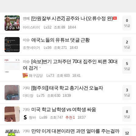
[안원잘부 시즌2] 공주와 나 (오류수정 완)
연예
0
댓글
아이스티이
Lv.32
조회 89
18:44
애국노들의 유튜브 댓글 근황
이슈
2
댓글
조졋네이거
Lv.36
조회 271
18:43
[속보]변기 고처주던 70대 집주인 찌른 30대
이슈
5
여 검거ㆍ
댓글
왜구김당
Lv.73
조회 603
18:41
[혐주의]] 태국 학교 총기사건 오늘자
기타
3
댓글
더티장
Lv.75
조회 630
18:39
미국 학교 남학생 vs 여학생 싸움
기타
8
댓글
썽바
Lv.89
조회 747
추천 1
18:37
만약 이게 대본이라면 과연 얼마를 주는걸까
기타
12