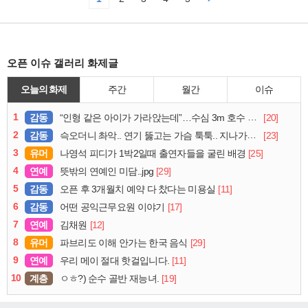
오픈 이슈 갤러리 화제글
오늘의 화제
주간
월간
이슈
1
감동
[20]
“인형 같은 아이가 가라앉는데”…수심 3m 호수 뛰어든 60대 의인
2
감동
[23]
슥오더니 촤악.. 연기 뚫고는 가슴 툭툭.. 지나가던 아재의 정체
3
유머
[25]
나영석 피디가 1박2일때 출연자들을 굴린 배경
4
연예
[29]
뜻밖의 연예인 미담..jpg
5
감동
[11]
오픈 후 3개월치 예약 다 찼다는 미용실
6
감동
[17]
어떤 공익근무요원 이야기
7
연예
[12]
김채원
8
유머
[29]
파브리도 이해 안가는 한국 음식
9
연예
[11]
우리 메이 절대 핫걸입니다.
10
계층
[19]
ㅇㅎ?) 순수 골반 재능녀.