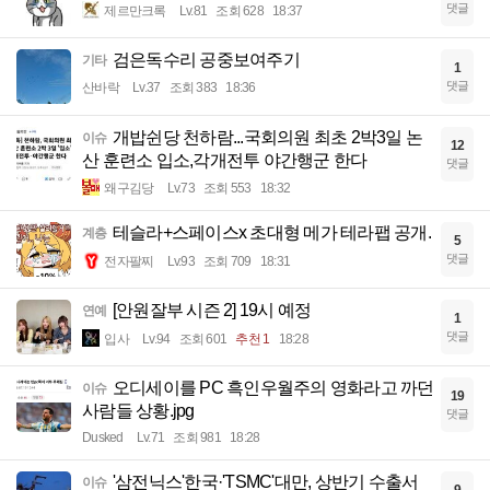
댓글
제르만크록
Lv.81
조회 628
18:37
검은독수리 공중보여주기
기타
1
댓글
산바락
Lv.37
조회 383
18:36
개밥쉰당 천하람...국회의원 최초 2박3일 논
이슈
12
산 훈련소 입소,각개전투 야간행군 한다
댓글
왜구김당
Lv.73
조회 553
18:32
테슬라+스페이스x 초대형 메가 테라팹 공개.
계층
5
댓글
전자팔찌
Lv.93
조회 709
18:31
[안원잘부 시즌 2] 19시 예정
연예
1
댓글
입사
Lv.94
조회 601
추천 1
18:28
오디세이를 PC 흑인우월주의 영화라고 까던
이슈
19
사람들 상황.jpg
댓글
Dusked
Lv.71
조회 981
18:28
'삼전닉스'한국·'TSMC'대만, 상반기 수출서
이슈