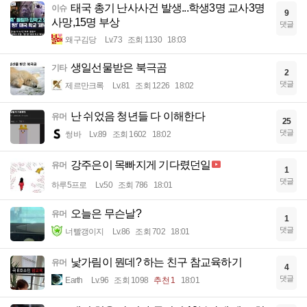
태국 총기 난사사건 발생...학생3명 교사3명
이슈
9
사망,15명 부상
댓글
왜구김당
Lv.73
조회 1130
18:03
생일선물받은 북극곰
기타
2
댓글
제르만크록
Lv.81
조회 1226
18:02
난 쉬었음 청년들 다 이해한다
유머
25
댓글
썽바
Lv.89
조회 1602
18:02
강주은이 목빠지게 기다렸던일
유머
1
댓글
하루5프로
Lv.50
조회 786
18:01
오늘은 무슨날?
유머
1
댓글
너빨갱이지
Lv.86
조회 702
18:01
낯가림이 뭔데? 하는 친구 참교육하기
유머
4
댓글
Earth
Lv.96
조회 1098
추천 1
18:01