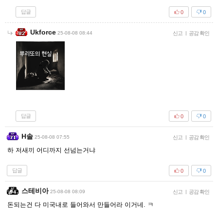
답글
0
0
Ukforce
25-08-08 08:44
신고
|
공감 확인
답글
0
0
H솔
25-08-08 07:55
신고
|
공감 확인
하 저새끼 어디까지 선넘는거냐
답글
0
0
스테비아
25-08-08 08:09
신고
|
공감 확인
돈되는건 다 미국내로 들어와서 만들어라 이거네. ㅋ