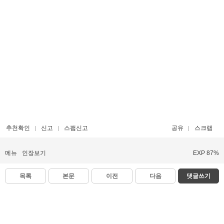
추천확인
신고
스팸신고
공유
스크랩
메뉴
인장보기
EXP 87%
목록
본문
이전
다음
댓글쓰기