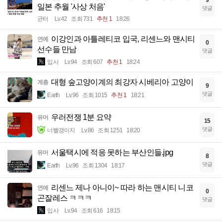
9
일본 추월 '사상 처음'
댓글
균터
Lv.42
조회 731
추천 1
18:26
이강인과 아틀레티코 입국, 리센느와 맨시티
연예
0
선수들 만남
댓글
입사
Lv.94
조회 607
추천 1
18:24
대형 숲고양이계의 최강자 시베리아 고양이
계층
9
댓글
Earth
Lv.96
조회 1015
추천 1
18:21
우러전쟁 1분 요약
유머
15
댓글
너빨갱이지
Lv.86
조회 1251
18:20
서울택시에 적응 못하는 부산인들.jpg
유머
8
댓글
Earth
Lv.96
조회 1304
18:17
리센느 제나 아니이~ 따라 하는 맨시티 니코
연예
0
곤잘레스 ㅋㅋㅋ
댓글
입사
Lv.94
조회 616
18:15