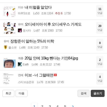
내 이럴줄 알았다
이슈
11
댓글
하루5프로
Lv.50
조회 1334
추천 6
17:50
오디세이아 이후 오디세우스 가계도
유머
20
댓글
옆사마
Lv.87
조회 1593
17:50
장항준이 말하는 5%의 미학
유머
8
댓글
풀소유
Lv.86
조회 1143
17:50
20일 안에 10kg 뺀다는 기안84.jpg
계층
2
댓글
Earth
Lv.96
조회 2112
17:46
이브 - 너 그럴때면
연예
4
댓글
스티브승준유
Lv.76
조회 568
17:45
최근
다음
검색
글쓰기
1
2
3
4
5