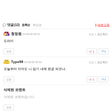
댓글
(12)
등록순
|
최신순
새로고침
청정원
25-08-08 06:51
신고
|
공감 확인
도라이
답글
1
0
Type98
25-08-08 06:52
신고
|
공감 확인
오늘부터 지어도 니 임기 내에 완공 되것냐..
답글
1
0
삭제된 코멘트
삭제된 코멘트입니다.
답글