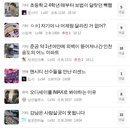
초등학교 4학년 때부터 보법이 달랏던 빽햄
기타
5
댓글
옆사마
Lv.87
조회 1116
18:14
ㅇㅎ) 자기야 나 어제랑 달라진 거 없어?
기타
9
댓글
스팀팩
Lv.88
조회 1856
추천 1
18:12
준공 약 1년여만에 외벽이 뜯어져나간 인천
기타
10
송도의 어느 아파트
댓글
제르만크록
Lv.81
조회 1321
추천 1
18:11
맨시티 선수들을 만난 리센느
연예
1
댓글
입사
Lv.94
조회 919
18:08
오디세이를 IMAX로 봐야하는 이유
유머
8
댓글
낭만블루스
Lv.91
조회 1657
18:05
강남은 사람살곳이 못됩니다
기타
33
댓글
평온한하늘
Lv.82
조회 2060
18:04