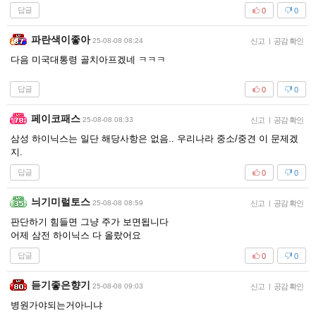
답글
0
0
파란색이좋아
25-08-08 08:24
신고
|
공감 확인
다음 미국대통령 골치아프겠네 ㅋㅋㅋ
답글
0
0
페이코패스
25-08-08 08:33
신고
|
공감 확인
삼성 하이닉스는 일단 해당사항은 없음.. 우리나라 중소/중견 이 문제겠
지.
답글
0
0
늬기미럴토스
25-08-08 08:59
신고
|
공감 확인
판단하기 힘들면 그냥 주가 보면됩니다
어제 삼전 하이닉스 다 올랐어요
답글
0
0
듣기좋은향기
25-08-08 09:03
신고
|
공감 확인
병원가야되는거아니냐