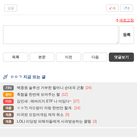
답글
0
0
새로고침
등록
목록
본문
이전
다음
댓글보기
ㅇㅇㄱ 지금 뜨는 글
백종원 솔루션 거부한 할머니 순대국 근황
[24]
기타
축협을 한번에 보여주는 짤
[12]
유머
김민새 : 레버리지 ETF 나 아임다~
[27]
이슈
ㅇㅎ?) 겨드랑이 자랑 한번만 할게.
[14]
계층
미국판 오징어게임 제작 취소
[5]
계층
LOL) 리딩방 피해자들에게 사과방송하는 클템
[3]
계층