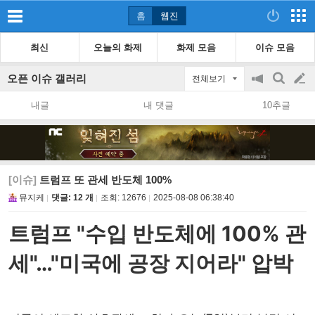
홈
웹진
최신
오늘의 화제
화제 모음
이슈 모음
오픈 이슈 갤러리
전체보기
공
검
글
지
색
내글
내 댓글
10추글
on/off
쓰
기
[이슈]
트럼프 또 관세 반도체 100%
뮤지케
댓글: 12 개
조회:
12676
2025-08-08 06:38:40
트럼프 "수입 반도체에 100% 관
세"…"미국에 공장 지어라" 압박