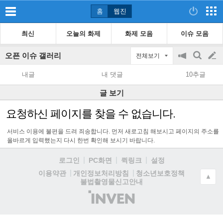
홈
웹진
최신
오늘의 화제
화제 모음
이슈 모음
오픈 이슈 갤러리
전체보기
공
검
글
지
색
내글
내 댓글
10추글
on/off
쓰
글 보기
기
요청하신 페이지를 찾을 수 없습니다.
서비스 이용에 불편을 드려 죄송합니다. 먼저 새로고침 해보시고 페이지의 주소를
올바르게 입력했는지 다시 한번 확인해 보시기 바랍니다.
로그인
PC화면
퀵링크
설정
청소년보호정책
이용약관
개인정보처리방침
▲
불법촬영물신고안내
(주)
인
벤