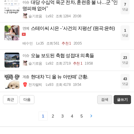
대당 수십억 육군 전차, 훈련중 불 나…군 "인
이슈
7
명피해 없어"
댓글
슬기로움
Lv.92
조회 1284
20:08
스테이씨 시은 - '사건의 지평선' (원곡:윤하)
연예
1
댓글
배수민
Lv.35
조회 561
추천 1
20:05
오늘 보도된 축협 성접대 의혹들
이슈
23
댓글
슬기로움
Lv.92
조회 2719
추천 1
19:58
현대차 '디 올 뉴 아반떼' 근황.
계층
43
댓글
전자팔찌
Lv.93
조회 4178
19:54
최근
다음
검색
글쓰기
1
2
3
4
5