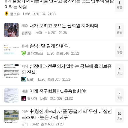
출장가서 이쁜이들 만나고 평가하는 것도 업무의 일환
유머
1
이라는 사람
댓글
풀소유
Lv.86
조회 104
21:38
내가 보려고 모으는 권희원 치어리더
계층
3
댓글
꿻뻵뗗
Lv.90
조회 201
21:36
손님 : 말 길게 안한다.
유머
6
댓글
드라고노브
Lv.90
조회 546
21:32
심장내과 전문의가 말하는 공복에 올리브유
지식
2
의 진실
댓글
Earth
Lv.96
조회 505
21:32
이게 축구협회야...유흥협회야
계층
2
댓글
옆사마
Lv.87
조회 303
21:32
中 창신메모리, 애플 '공급 계약' 무산…"삼전
이슈
10
닉스보다 높은 가격 요구"
댓글
균터
Lv.42
조회 636
21:28