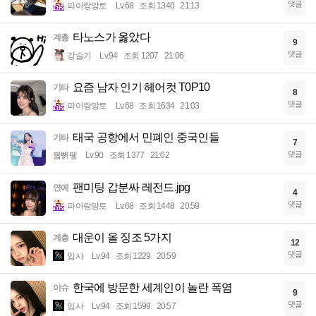
댓글
파아랑망토
Lv.68
조회 1340
21:13
타노스가 옳았다
계층
9
댓글
강슬기
Lv.94
조회 1207
21:06
요즘 남자 인기 헤어컷 T0P10
기타
8
댓글
파아랑망토
Lv.68
조회 1634
21:03
태국 공항에서 민폐인 중국인들
기타
7
댓글
꿻뻵뗗
Lv.90
조회 1377
21:02
팬미팅 갑분싸 레전드.jpg
연예
4
댓글
파아랑망토
Lv.68
조회 1448
20:59
대운이 올 징조 5가지
계층
12
댓글
입사
Lv.94
조회 1229
20:59
한국에 방문한 세계인이 놀란 폭염
이슈
9
댓글
입사
Lv.94
조회 1599
20:57