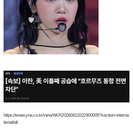
https://www.yna.co.kr/view/AKR20260611022900009?section=interna
tional/all