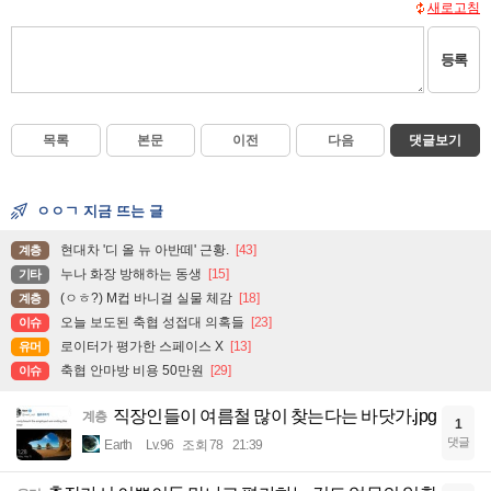
새로고침
등록
목록
본문
이전
다음
댓글보기
ㅇㅇㄱ 지금 뜨는 글
현대차 '디 올 뉴 아반떼' 근황.
[43]
계층
누나 화장 방해하는 동생
[15]
기타
(ㅇㅎ?) M컵 바니걸 실물 체감
[18]
계층
오늘 보도된 축협 성접대 의혹들
[23]
이슈
로이터가 평가한 스페이스 X
[13]
유머
축협 안마방 비용 50만원
[29]
이슈
직장인들이 여름철 많이 찾는다는 바닷가.jpg
계층
1
댓글
Earth
Lv.96
조회 78
21:39