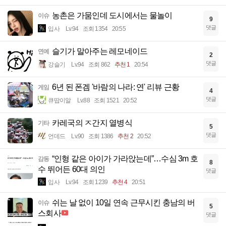
농촌은 가뭄인데 도시에서는 물놀이
이슈
9
댓글
입사
Lv.94
조회 1354
20:55
슬기가 말아주는 레모네이드
연예
2
댓글
강슬기
Lv.94
조회 862
추천 1
20:54
6년 된 폰겜 '바람의 나라: 연' 리뷰 근황
게임
4
댓글
큐땁이알
Lv.88
조회 1521
20:52
카레국의 ㅈ간지 열병식
기타
5
댓글
언데드
Lv.90
조회 1386
추천 2
20:52
“인형 같은 아이가 가라앉는데”…수심 3m 호
감동
8
수 뛰어든 60대 의인
댓글
입사
Lv.94
조회 1239
추천 4
20:51
쉬는 날 없이 10일 연속 근무시킨 충남의 버
이슈
5
스회사
댓글