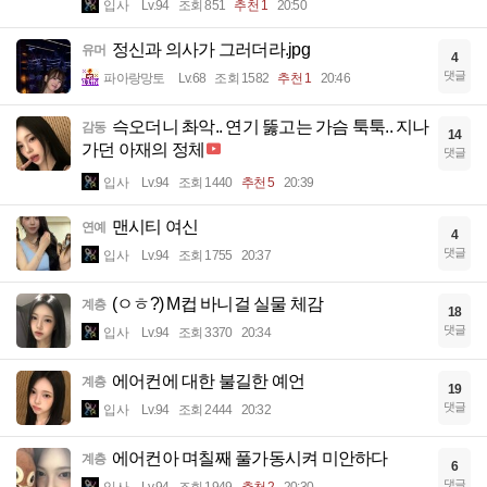
입사
Lv.94
조회 851
추천 1
20:50
정신과 의사가 그러더라.jpg
유머
4
댓글
파아랑망토
Lv.68
조회 1582
추천 1
20:46
슥오더니 촤악.. 연기 뚫고는 가슴 툭툭.. 지나
감동
14
가던 아재의 정체
댓글
입사
Lv.94
조회 1440
추천 5
20:39
맨시티 여신
연예
4
댓글
입사
Lv.94
조회 1755
20:37
(ㅇㅎ?) M컵 바니걸 실물 체감
계층
18
댓글
입사
Lv.94
조회 3370
20:34
에어컨에 대한 불길한 예언
계층
19
댓글
입사
Lv.94
조회 2444
20:32
에어컨아 며칠째 풀가동시켜 미안하다
계층
6
댓글
입사
Lv.94
조회 1949
추천 2
20:30