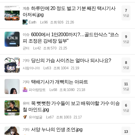
하루만에 20 정도 벌고 기분 째진 택시기사
계층
7
아저씨.jpg
댓글
Earth
Lv.96
조회 926
21:26
6000에서 1만2000까지?…골드만삭스 “코스
이슈
9
피 조정은 강세장 일부”
댓글
균터
Lv.42
조회 570
21:25
당신의 가슴 사이즈는 얼마나 되시나요?
기타
8
댓글
사람아니야
Lv.63
조회 1004
21:19
택배기사가 개빡치는 아파트
기타
11
댓글
파아랑망토
Lv.68
조회 1080
21:18
목 뻣뻣한 가수들이 보고 배워야할 가수 이승
유머
6
철 마인드.jpg
댓글
유머발굴
Lv.67
조회 1003
21:17
서양 누나의 인생 조언.jpg
기타
13