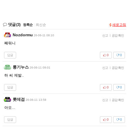
댓글
(3)
등록순
|
최신순
새로고침
Nozdormu
26-06-11 08:10
신고
|
공감 확인
째워니
답글
0
0
룽기누스
26-06-11 09:01
신고
|
공감 확인
하 씨 제발..
답글
0
0
롯데검
26-06-11 13:58
신고
|
공감 확인
아오...
답글
0
0