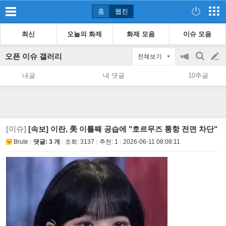
홈
웹진
최신
오늘의 화제
화제 모음
이슈 모음
오픈 이슈 갤러리
전체보기
공
검
글
지
색
내글
내 댓글
10추글
on/off
쓰
기
[이슈]
[속보] 이란, 美 이틀째 공습에 "호르무즈 통항 전면 차단"
Brute
댓글: 3 개
조회:
3137
추천:
1
2026-06-11 08:08:11