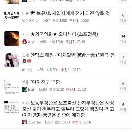
靑 '보유세, 세입자에게 전가 되진 않을 것'
이슈
6
댓글
백합에이슬
Lv.57
조회 1385
추천 1
20:22
★외국영화★ 오디세이 (스포없음)
기타
14
댓글
리뷰
Lv.86
조회 1299
추천 7
20:19
엔믹스 해원 - '피차일반'(彼此一般) / 원곡: 음
연예
3
율
댓글
배수민
Lv.35
조회 594
추천 1
20:19
"여자친구 구함"
계층
9
댓글
Earth
Lv.96
조회 2138
추천 1
20:10
노동부장관은 노조출신 산자부장관은 사장
이슈
5
출신 둘이 싸우라고 일부러 그렇게 뽑았다. 라고
댓글
(이재명)대통령은 진즉에 얘기함.
진겟타원
Lv.70
조회 1460
추천 3
20:09