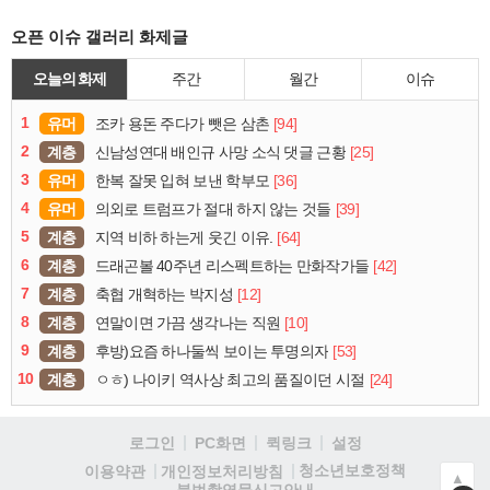
오픈 이슈 갤러리 화제글
오늘의 화제
주간
월간
이슈
1
유머
[94]
조카 용돈 주다가 뺏은 삼촌
2
계층
[25]
신남성연대 배인규 사망 소식 댓글 근황
3
유머
[36]
한복 잘못 입혀 보낸 학부모
4
유머
[39]
의외로 트럼프가 절대 하지 않는 것들
5
계층
[64]
지역 비하 하는게 웃긴 이유.
6
계층
[42]
드래곤볼 40주년 리스펙트하는 만화작가들
7
계층
[12]
축협 개혁하는 박지성
8
계층
[10]
연말이면 가끔 생각나는 직원
9
계층
[53]
후방)요즘 하나둘씩 보이는 투명의자
10
계층
[24]
ㅇㅎ) 나이키 역사상 최고의 품질이던 시절
로그인
PC화면
퀵링크
설정
청소년보호정책
이용약관
개인정보처리방침
▲
불법촬영물신고안내