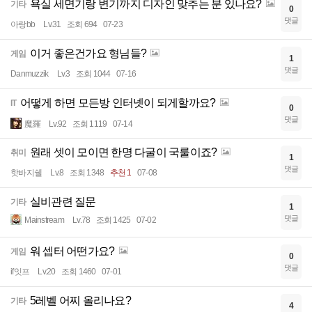
욕실 세면기랑 변기까지 디자인 맞추는 분 있나요?
기타
0
댓글
아랑bb
Lv.31
조회 694
07-23
이거 좋은건가요 형님들?
게임
1
댓글
Danmuzzik
Lv.3
조회 1044
07-16
어떻게 하면 모든방 인터넷이 되게할까요?
IT
0
댓글
魔羅
Lv.92
조회 1119
07-14
원래 셋이 모이면 한명 다굴이 국룰이죠?
취미
1
댓글
핫바지쉘
Lv.8
조회 1348
추천 1
07-08
실비관련 질문
기타
1
댓글
Mainstream
Lv.78
조회 1425
07-02
워 셉터 어떤가요?
게임
0
댓글
if잇프
Lv.20
조회 1460
07-01
5레벨 어찌 올리나요?
기타
4