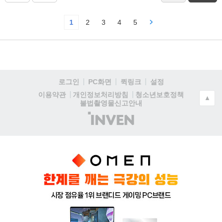
1
2
3
4
5
로그인
PC화면
퀵링크
설정
청소년보호정책
이용약관
개인정보처리방침
▲
불법촬영물신고안내
(주)
인
벤