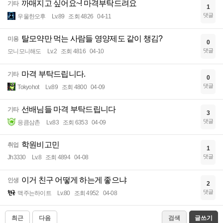
까매지고 싶어요~! 마격부탁드려요
기타
1
댓글
우울한오후
Lv.89
조회 4826
04-11
탈모약만 먹는 사람들 영양제도 같이 챙김?
미용
0
댓글
모니모니해도
Lv.2
조회 4816
04-10
마격 부탁드립니다.
기타
0
댓글
Tokyohot
Lv.89
조회 4800
04-09
선배님들 마격 부탁드립니다
기타
3
댓글
응큼삼촌
Lv.83
조회 6353
04-09
학원비고민
취업
1
댓글
Jh3330
Lv.8
조회 4894
04-08
이거 친구 어떻게 하는게 좋으냐
인생
2
댓글
맥주는하이트
Lv.80
조회 4952
04-08
최근
다음
검색
글쓰기