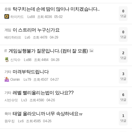
탁구치는데 손에 땀이 많이나 미치겠습니다..
운동
0
댓글
하이카드
Lv.88
조회 4036
05-02
이 스트리머 누구신가요
게임
0
댓글
베리하라프
Lv.6
조회 4478
04-29
게임실행불가 질문입니다. (컴터 잘 모름)
IT
2
댓글
신익수
Lv.88
조회 4464
04-28
마격부탁드립니다
기타
3
댓글
Oomin
Lv.79
조회 4507
04-27
레벨 빨리올리는법이 있나요??
기타
6
댓글
시반슈밋
Lv.3
조회 4590
04-26
태열 올라오니까 너무 속상하네요ㅠ
육아
1
댓글
원우킹
Lv.6
조회 4585
04-26