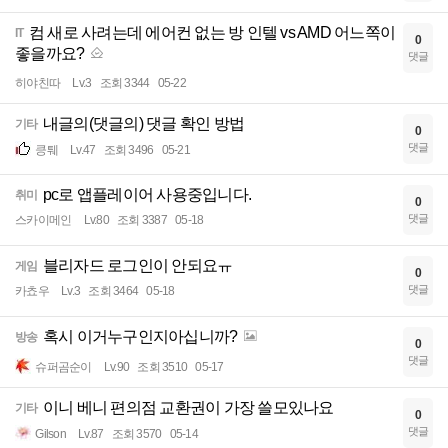
컴 새로 사려는데 에어컨 없는 방 인텔 vs AMD 어느쪽이
IT
0
좋을까요?
댓글
히야친따
Lv.3
조회 3344
05-22
내글의(댓글의) 댓글 확인 방법
기타
0
댓글
킁퉤
Lv.47
조회 3496
05-21
pc로 앱플레이어 사용중입니다.
취미
0
댓글
스카이메인
Lv.80
조회 3387
05-18
블리자드 로그인이 안되요ㅠ
게임
0
댓글
카쵸우
Lv.3
조회 3464
05-18
혹시 이거누구인지아십니까?
방송
0
댓글
슈퍼곰순이
Lv.90
조회 3510
05-17
이니 베니 편의점 교환권이 가장 쓸모있나요
기타
0
댓글
Gilson
Lv.87
조회 3570
05-14