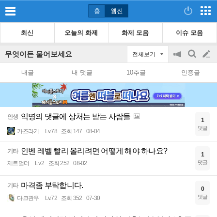
홈
웹진
최신
오늘의 화제
화제 모음
이슈 모음
무엇이든 물어보세요
전체보기
공
검
글
지
색
내글
내 댓글
10추글
인증글
on/off
쓰
기
익명의 댓글에 상처는 받는 사람들
인생
1
댓글
카즈라기
Lv.78
조회 147
08-04
인벤 레벨 빨리 올리려면 어떻게 해야 하나요?
기타
1
댓글
제트멀더
Lv.2
조회 252
08-02
마격좀 부탁합니다.
기타
0
댓글
다크관우
Lv.72
조회 352
07-30