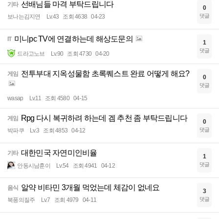
선배님들 마격 부탁드립니다
기타
0
댓글
보나는김지연
Lv.43
조회 4638
04-23
미니pc TV에 연결하는데 해상도문의
IT
1
댓글
드라고노브
Lv.90
조회 4730
04-20
전투부대 지옥성물함 초록퀘스트 완료 어떻게 해요?
게임
0
댓글
wasap
Lv.11
조회 4580
04-15
Rpg 다시 복귀하려 하는데 겜 추천 좀 부탁드립니다
게임
0
댓글
박파쿠
Lv.3
조회 4853
04-12
대한민국 자연미인비율
기타
1
댓글
안동시남훈이
Lv.54
조회 4941
04-12
알약 비타민 3개월 먹었는데 체감이 없네요
음식
3
댓글
북풍의질주
Lv.7
조회 4979
04-11