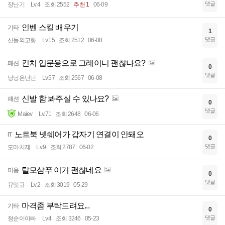
댓글
장난기
Lv.4
조회 2552
추천 1
06-09
인벤 스킬 배우기
기타
1
댓글
신들의고향
Lv.15
조회 2512
06-08
킨치 입문용으로 그레이니 괜찮나요?
패션
0
댓글
닝닝은닌닌
Lv.57
조회 2567
06-08
신발 함 봐주실 수 있나요?
패션
0
댓글
Maiev
Lv.71
조회 2648
06-06
노트북 넷쉐어가 갑자기 연결이 안돼오
IT
0
댓글
도마치제
Lv.9
조회 2787
06-02
탈모샴푸 이거 괜찮네요
미용
0
댓글
뀨잇규
Lv.2
조회 3019
05-29
마격좀 부탁드려요...
기타
0
댓글
청순이아빠
Lv.4
조회 3246
05-23